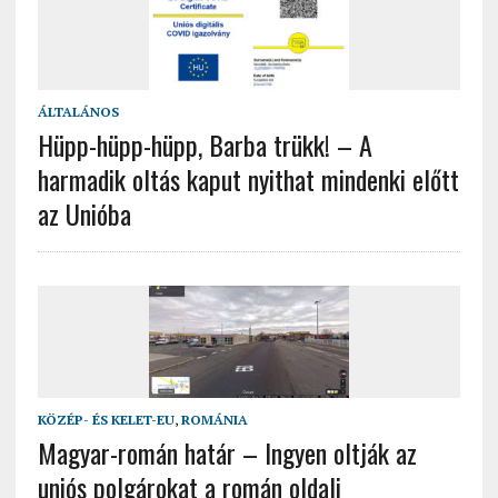
ÁLTALÁNOS
Hüpp-hüpp-hüpp, Barba trükk! – A
harmadik oltás kaput nyithat mindenki előtt
az Unióba
KÖZÉP- ÉS KELET-EU
,
ROMÁNIA
Magyar-román határ – Ingyen oltják az
uniós polgárokat a román oldali