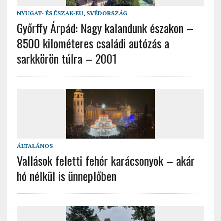
NYUGAT- ÉS ÉSZAK-EU
,
SVÉDORSZÁG
Győrffy Árpád: Nagy kalandunk északon –
8500 kilométeres családi autózás a
sarkkörön túlra – 2001
ÁLTALÁNOS
Vallások feletti fehér karácsonyok – akár
hó nélkül is ünneplőben