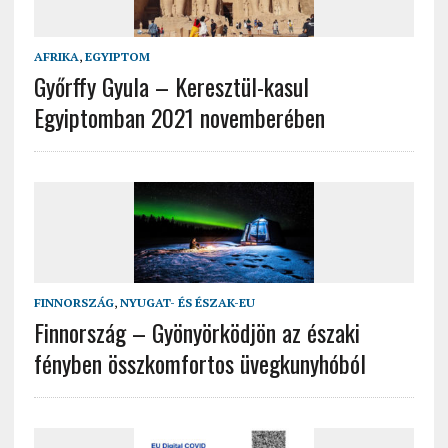
AFRIKA
,
EGYIPTOM
Győrffy Gyula – Keresztül-kasul
Egyiptomban 2021 novemberében
FINNORSZÁG
,
NYUGAT- ÉS ÉSZAK-EU
Finnország – Gyönyörködjön az északi
fényben összkomfortos üvegkunyhóból