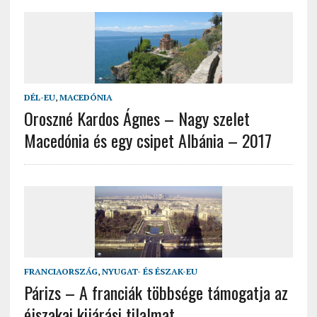
DÉL-EU
,
MACEDÓNIA
Oroszné Kardos Ágnes – Nagy szelet
Macedónia és egy csipet Albánia – 2017
FRANCIAORSZÁG
,
NYUGAT- ÉS ÉSZAK-EU
Párizs – A franciák többsége támogatja az
éjszakai kijárási tilalmat