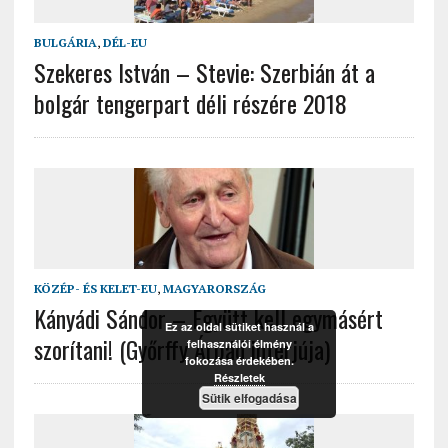
BULGÁRIA
,
DÉL-EU
Szekeres István – Stevie: Szerbián át a
bolgár tengerpart déli részére 2018
KÖZÉP- ÉS KELET-EU
,
MAGYARORSZÁG
Kányádi Sándor – Együtt kell egymásért
Ez az oldal sütiket használ a
szorítani! (Győrffy Árpád interjúja)
felhasználói élmény
fokozása érdekében.
Részletek
Sütik elfogadása