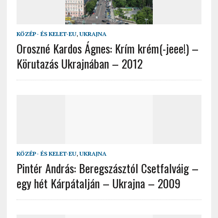
KÖZÉP- ÉS KELET-EU
,
UKRAJNA
Oroszné Kardos Ágnes: Krím krém(-jeee!) –
Körutazás Ukrajnában – 2012
KÖZÉP- ÉS KELET-EU
,
UKRAJNA
Pintér András: Beregszásztól Csetfalváig –
egy hét Kárpátalján – Ukrajna – 2009