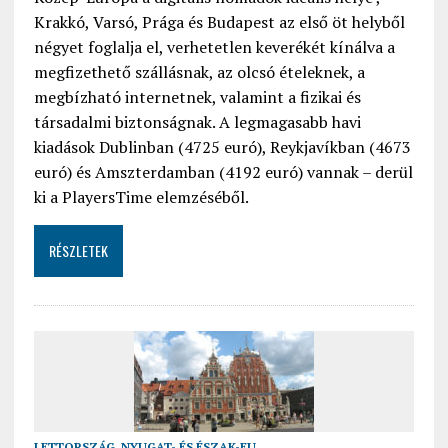
Krakkó, Varsó, Prága és Budapest az első öt helyből
négyet foglalja el, verhetetlen keverékét kínálva a
megfizethető szállásnak, az olcsó ételeknek, a
megbízható internetnek, valamint a fizikai és
társadalmi biztonságnak. A legmagasabb havi
kiadások Dublinban (4725 euró), Reykjavíkban (4673
euró) és Amszterdamban (4192 euró) vannak – derül
ki a PlayersTime elemzéséből.
RÉSZLETEK
LETTORSZÁG
,
NYUGAT- ÉS ÉSZAK-EU