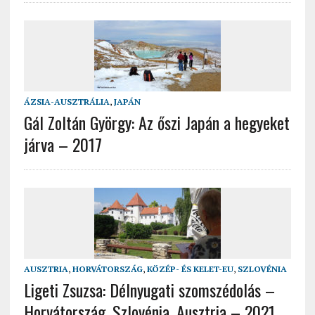
ÁZSIA-AUSZTRÁLIA
,
JAPÁN
Gál Zoltán György: Az őszi Japán a hegyeket
járva – 2017
AUSZTRIA
,
HORVÁTORSZÁG
,
KÖZÉP- ÉS KELET-EU
,
SZLOVÉNIA
Ligeti Zsuzsa: Délnyugati szomszédolás –
Horvátország, Szlovénia, Ausztria – 2021