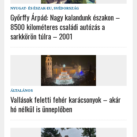
NYUGAT- ÉS ÉSZAK-EU
,
SVÉDORSZÁG
Győrffy Árpád: Nagy kalandunk északon –
8500 kilométeres családi autózás a
sarkkörön túlra – 2001
ÁLTALÁNOS
Vallások feletti fehér karácsonyok – akár
hó nélkül is ünneplőben