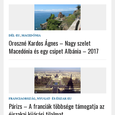
DÉL-EU
,
MACEDÓNIA
Oroszné Kardos Ágnes – Nagy szelet
Macedónia és egy csipet Albánia – 2017
FRANCIAORSZÁG
,
NYUGAT- ÉS ÉSZAK-EU
Párizs – A franciák többsége támogatja az
éjszakai kijárási tilalmat