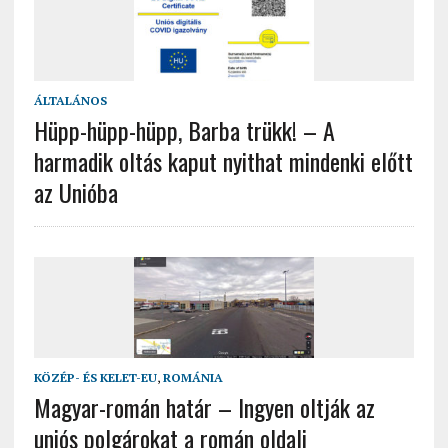
ÁLTALÁNOS
Hüpp-hüpp-hüpp, Barba trükk! – A
harmadik oltás kaput nyithat mindenki előtt
az Unióba
KÖZÉP- ÉS KELET-EU
,
ROMÁNIA
Magyar-román határ – Ingyen oltják az
uniós polgárokat a román oldali