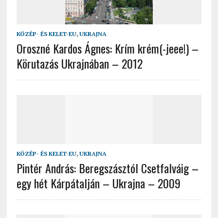
KÖZÉP- ÉS KELET-EU
,
UKRAJNA
Oroszné Kardos Ágnes: Krím krém(-jeee!) –
Körutazás Ukrajnában – 2012
KÖZÉP- ÉS KELET-EU
,
UKRAJNA
Pintér András: Beregszásztól Csetfalváig –
egy hét Kárpátalján – Ukrajna – 2009