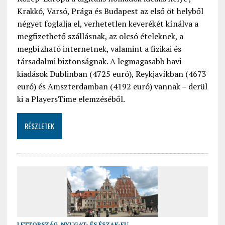
Krakkó, Varsó, Prága és Budapest az első öt helyből
négyet foglalja el, verhetetlen keverékét kínálva a
megfizethető szállásnak, az olcsó ételeknek, a
megbízható internetnek, valamint a fizikai és
társadalmi biztonságnak. A legmagasabb havi
kiadások Dublinban (4725 euró), Reykjavíkban (4673
euró) és Amszterdamban (4192 euró) vannak – derül
ki a PlayersTime elemzéséből.
RÉSZLETEK
LETTORSZÁG
,
NYUGAT- ÉS ÉSZAK-EU