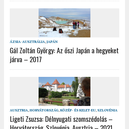
ÁZSIA-AUSZTRÁLIA
,
JAPÁN
Gál Zoltán György: Az őszi Japán a hegyeket
járva – 2017
AUSZTRIA
,
HORVÁTORSZÁG
,
KÖZÉP- ÉS KELET-EU
,
SZLOVÉNIA
Ligeti Zsuzsa: Délnyugati szomszédolás –
Horvátország, Szlovénia, Ausztria – 2021