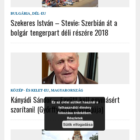
BULGÁRIA
,
DÉL-EU
Szekeres István – Stevie: Szerbián át a
bolgár tengerpart déli részére 2018
KÖZÉP- ÉS KELET-EU
,
MAGYARORSZÁG
Kányádi Sándor – Együtt kell egymásért
Ez az oldal sütiket használ a
szorítani! (Győrffy Árpád interjúja)
felhasználói élmény
fokozása érdekében.
Részletek
Sütik elfogadása