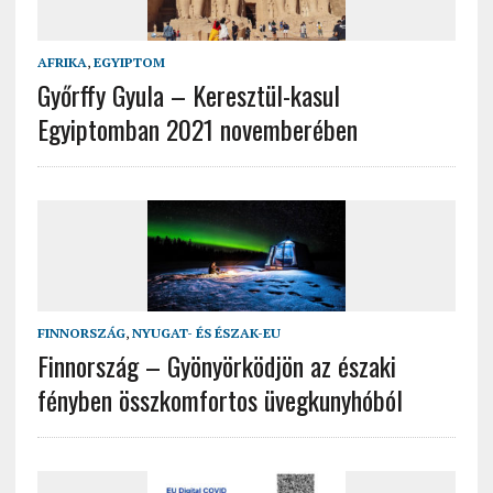
AFRIKA
,
EGYIPTOM
Győrffy Gyula – Keresztül-kasul
Egyiptomban 2021 novemberében
FINNORSZÁG
,
NYUGAT- ÉS ÉSZAK-EU
Finnország – Gyönyörködjön az északi
fényben összkomfortos üvegkunyhóból