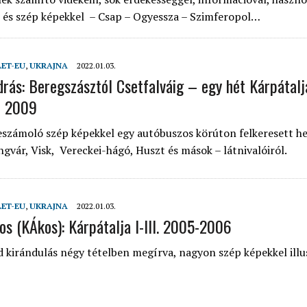
 és szép képekkel – Csap – Ogyessza – Szimferopol…
LET-EU
,
UKRAJNA
2022.01.03.
drás: Beregszásztól Csetfalváig – egy hét Kárpátal
– 2009
eszámoló szép képekkel egy autóbuszos körúton felkeresett he
gvár, Visk, Vereckei-hágó, Huszt és mások – látnivalóiról.
LET-EU
,
UKRAJNA
2022.01.03.
s (KÁkos): Kárpátalja I-III. 2005-2006
 kirándulás négy tételben megírva, nagyon szép képekkel illu