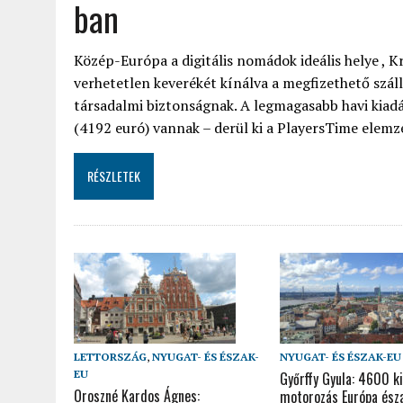
ban
Közép-Európa a digitális nomádok ideális helye , Kr
verhetetlen keverékét kínálva a megfizethető száll
társadalmi biztonságnak. A legmagasabb havi kia
(4192 euró) vannak – derül ki a PlayersTime elemz
RÉSZLETEK
LETTORSZÁG
,
NYUGAT- ÉS ÉSZAK-
NYUGAT- ÉS ÉSZAK-EU
EU
Győrffy Gyula: 4600 k
Oroszné Kardos Ágnes:
motorozás Európa észa