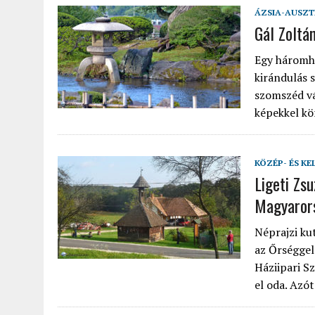
ÁZSIA-AUSZT
Gál Zoltá
Egy háromhe
kirándulás 
szomszéd vá
képekkel kö
KÖZÉP- ÉS KE
Ligeti Zs
Magyaror
Néprajzi ku
az Őrséggel
Háziipari S
el oda. Azó