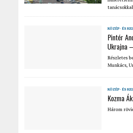
tanácsokkal
KÖZÉP- ÉS KE
Pintér An
Ukrajna 
Részletes b
Munkács, Un
KÖZÉP- ÉS KE
Kozma Áko
Három rövid