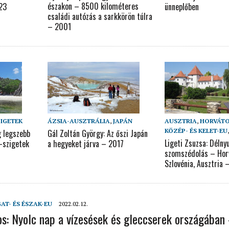
északon – 8500 kilométeres
023
ünneplőben
családi autózás a sarkkörön túlra
– 2001
ZIGETEK
ÁZSIA-AUSZTRÁLIA
,
JAPÁN
AUSZTRIA
,
HORVÁT
KÖZÉP- ÉS KELET-EU
g legszebb
Gál Zoltán György: Az őszi Japán
Ligeti Zsuzsa: Délny
e-szigetek
a hegyeket járva – 2017
szomszédolás – Hor
Szlovénia, Ausztria 
AT- ÉS ÉSZAK-EU
2022.02.12.
os: Nyolc nap a vízesések és gleccserek országában 