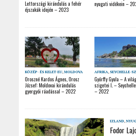
Lettországi kirándulás a fehér
nyugati vidékein – 2
éjszakák idején – 2023
KÖZÉP- ÉS KELET-EU
,
MOLDOVA
AFRIKA
,
SEYCHELLE-S
Oroszné Kardos Ágnes, Orosz
Győrffy Gyula – A vilá
József: Moldovai kirándulás
szigetei I. – Seychell
gyergyói ráadással – 2022
– 2022
IZLAND
,
NYUG
Fodor Laj