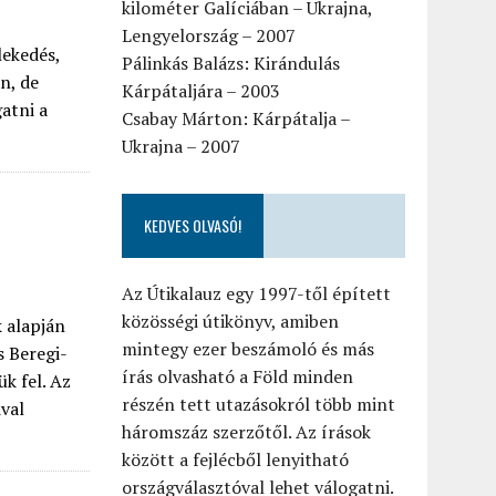
kilométer Galíciában – Ukrajna,
Lengyelország – 2007
lekedés,
Pálinkás Balázs: Kirándulás
n, de
Kárpátaljára – 2003
atni a
Csabay Márton: Kárpátalja –
Ukrajna – 2007
KEDVES OLVASÓ!
Az Útikalauz egy 1997-től épített
közösségi útikönyv, amiben
k alapján
mintegy ezer beszámoló és más
s Beregi-
írás olvasható a Föld minden
k fel. Az
részén tett utazásokról több mint
ival
háromszáz szerzőtől. Az írások
között a fejlécből lenyitható
országválasztóval lehet válogatni.