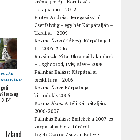
krém(-jeee!) – Körutazás
Ukrajnában – 2012
Pintér András: Beregszásztól
Csetfalváig – egy hét Kárpátalján –
Ukrajna – 2009
Kozma Ákos (KÁkos): Kárpátalja I-
III. 2005-2006
Ruzsinszki Zita: Ukrajnai kalandunk
– Uzghoorod, Lviv, Kiev – 2008
Pálinkás Balázs: Kárpátaljai
ORSZÁG
,
biciklitúra – 2005
,
SZLOVÉNIA
ugati
Kozma Ákos: Kárpátaljai
vátország,
kirándulás 2006
– 2021
Kozma Ákos: A téli Kárpátalján.
2006-2007
Pálinkás Balázs: Emlékek a 2007-es
kárpátaljai biciklitúráról
– Izland
Ligeti Csákné Zsuzsa: Kétezer