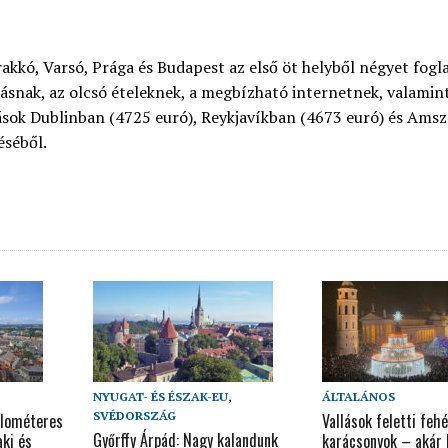
akkó, Varsó, Prága és Budapest az első öt helyből négyet foglal
ásnak, az olcsó ételeknek, a megbízható internetnek, valamint 
dások Dublinban (4725 euró), Reykjavíkban (4673 euró) és Am
éséből.
NYUGAT- ÉS ÉSZAK-EU
,
ÁLTALÁNOS
SVÉDORSZÁG
ilométeres
Vallások feletti fehé
Győrffy Árpád: Nagy kalandunk
ki és
karácsonyok – akár h