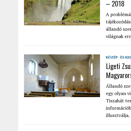
– 2018
A problémás
tájékozódás
állandó sze
világnak err
KÖZÉP- ÉS KE
Ligeti Zs
Magyaror
Állandó sze
egy olyan v
Tiszahát te
információb
illusztrálja.