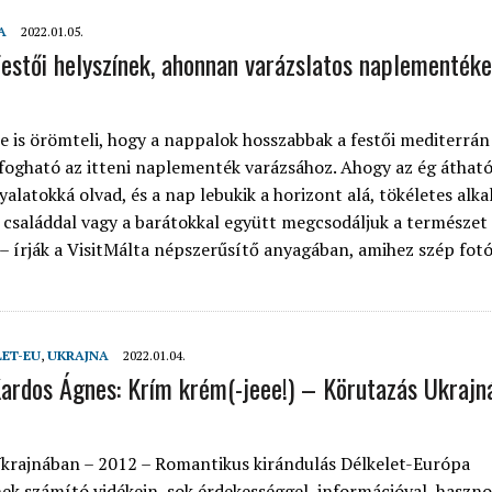
A
2022.01.05.
estői helyszínek, ahonnan varázslatos naplementéke
 is örömteli, hogy a nappalok hosszabbak a festői mediterrán
ogható az itteni naplementék varázsához. Ahogy az ég átható
yalatokká olvad, és a nap lebukik a horizont alá, tökéletes alk
a családdal vagy a barátokkal együtt megcsodáljuk a természet
 – írják a VisitMálta népszerűsítő anyagában, amihez szép fotó
LET-EU
,
UKRAJNA
2022.01.04.
ardos Ágnes: Krím krém(-jeee!) – Körutazás Ukraj
krajnában – 2012 – Romantikus kirándulás Délkelet-Európa
ek számító vidékein, sok érdekességgel, információval, haszno