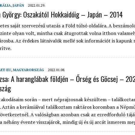
RÁLIA
,
JAPÁN
2022.01.29.
n György: Oszakától Hokkaidóig – Japán – 2014
tes saját szervezésű utazás a Föld túlsó oldalára. A beszámoló
szinte olyan volt, mintha csak átugrottak volna itthon valamel
rosba. Az érdekes látnivalók mellé sok információt is kapunk 
rítve.
LET-EU
,
MAGYARORSZÁG
2022.01.08.
uzsa: A haranglábak földjén – Őrség és Göcsej – 20
szág
takodásaim során – mert néprajzosnak készültem – találkozta
. Aztán a kerámiáival találkoztam raktáros koromban a Népmű
zövetkezetnél. A valóságban azonban csak az ezredforduló táj
ta néhány évente visszajárok, mindig új és új arcát ismerem me