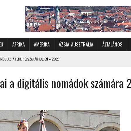
EU
AFRIKA
AMERIKA
ÁZSIA-AUSZTRÁLIA
ÁLTALÁNOS
DULÁS A FEHÉR ÉJSZAKÁK IDEJÉN – 2023
 ÉSZAKI ÉS NYUGATI VIDÉKEIN – 2023
ai a digitális nomádok számára 
OMÉTERES CSALÁDI AUTÓZÁS A SARKKÖRÖN TÚLRA – 2001
KÜL IS ÜNNEPLŐBEN
RÁNDULÁS GYERGYÓI RÁADÁSSAL – 2022
CHELLE-SZIGETEK – 2022
 – 2017
TORSZÁG, SZLOVÉNIA, AUSZTRIA – 2021