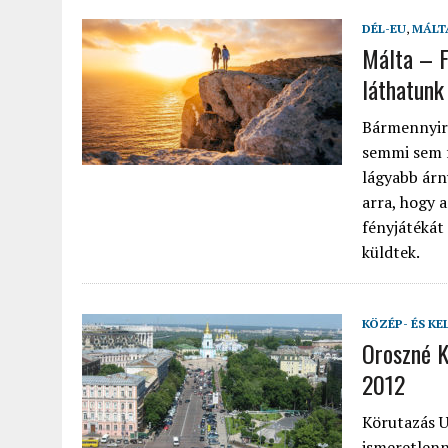
DÉL-EU
,
MÁLT
Málta – F
láthatunk
Bármennyire
semmi sem f
lágyabb árn
arra, hogy 
fényjátékát
küldtek.
KÖZÉP- ÉS KE
Oroszné K
2012
Körutazás U
ismeretlenn