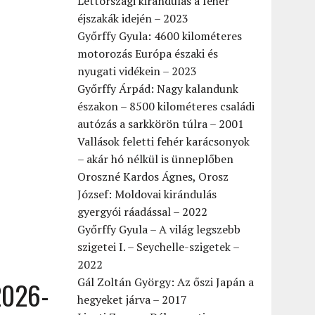
Lettországi kirándulás a fehér
éjszakák idején – 2023
Győrffy Gyula: 4600 kilométeres
motorozás Európa északi és
nyugati vidékein – 2023
Győrffy Árpád: Nagy kalandunk
északon – 8500 kilométeres családi
autózás a sarkkörön túlra – 2001
Vallások feletti fehér karácsonyok
– akár hó nélkül is ünneplőben
Oroszné Kardos Ágnes, Orosz
József: Moldovai kirándulás
gyergyói ráadással – 2022
Győrffy Gyula – A világ legszebb
szigetei I. – Seychelle-szigetek –
2022
Gál Zoltán György: Az őszi Japán a
2026-
hegyeket járva – 2017