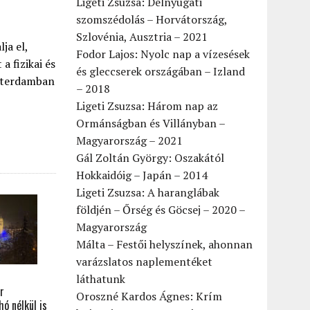
Ligeti Zsuzsa: Délnyugati
szomszédolás – Horvátország,
Szlovénia, Ausztria – 2021
ja el,
Fodor Lajos: Nyolc nap a vízesések
a fizikai és
és gleccserek országában – Izland
szterdamban
– 2018
Ligeti Zsuzsa: Három nap az
Ormánságban és Villányban –
Magyarország – 2021
Gál Zoltán György: Oszakától
Hokkaidóig – Japán – 2014
Ligeti Zsuzsa: A haranglábak
földjén – Őrség és Göcsej – 2020 –
Magyarország
Málta – Festői helyszínek, ahonnan
varázslatos naplementéket
láthatunk
r
Oroszné Kardos Ágnes: Krím
ó nélkül is