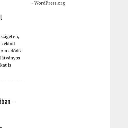
-
WordPress.org
t
 szigeten,
 kékből
alom adódik
 látványos
kat is
nában –
s