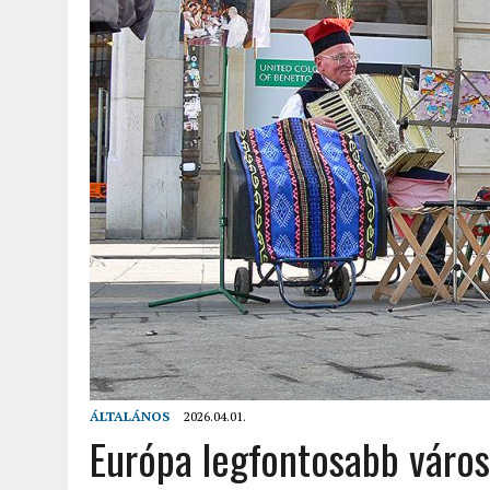
2022.02.12.
|
FODOR LAJOS: NYOLC NAP A VÍZESÉSEK ÉS GLECCSEREK
2026.04.01.
|
EURÓPA LEGFONTOSABB VÁROSAI A DIGITÁLIS NOMÁD
ÁLTALÁNOS
2026.04.01.
Európa legfontosabb város