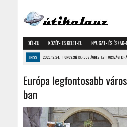
DÉL-EU
KÖZÉP- ÉS KELET-EU
NYUGAT- ÉS ÉSZAK-
FRISS
2023.12.24.
|
OROSZNÉ KARDOS ÁGNES: LETTORSZÁGI KIRÁN
2023.12.09.
|
GYŐRFFY GYULA: 4600 KILOMÉTERES MOTOROZÁS EURÓPA
Európa legfontosabb város
2023.11.17.
|
GYŐRFFY ÁRPÁD: NAGY KALANDUNK ÉSZAKON – 8500 KIL
2022.12.21.
|
VALLÁSOK FELETTI FEHÉR KARÁCSONYOK – AKÁR HÓ NÉL
ban
2022.12.11.
|
OROSZNÉ KARDOS ÁGNES, OROSZ JÓZSEF: MOLDOVAI KI
2022.03.08.
|
GYŐRFFY GYULA – A VILÁG LEGSZEBB SZIGETEI I. – SEY
2022.02.26.
|
GÁL ZOLTÁN GYÖRGY: AZ ŐSZI JAPÁN A HEGYEKET JÁRVA
2022.02.24.
|
LIGETI ZSUZSA: DÉLNYUGATI SZOMSZÉDOLÁS – HORVÁ