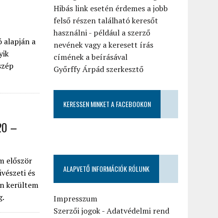
Hibás link esetén érdemes a jobb
felső részen található keresőt
használni - például a szerző
 alapján a
nevének vagy a keresett írás
yik
címének a beírásával
szép
Győrffy Árpád szerkesztő
KERESSEN MINKET A FACEBOOKON
20 –
m először
ALAPVETŐ INFORMÁCIÓK RÓLUNK
vészeti és
án kerültem
g.
Impresszum
Szerzői jogok
-
Adatvédelmi rend