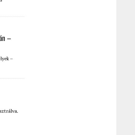
ján –
lyek –
sztrálva.