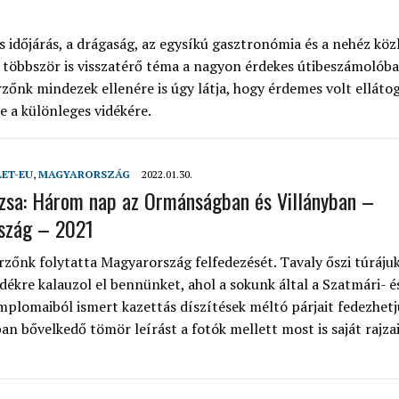
 időjárás, a drágaság, az egysíkú gasztronómia és a nehéz köz
 többször is visszatérő téma a nagyon érdekes útibeszámolóba
rzőnk mindezek ellenére is úgy látja, hogy érdemes volt ellátog
e a különleges vidékére.
LET-EU
,
MAGYARORSZÁG
2022.01.30.
uzsa: Három nap az Ormánságban és Villányban –
szág – 2021
rzőnk folytatta Magyarország felfedezését. Tavaly őszi túráju
idékre kalauzol el bennünket, ahol a sokunk által a Szatmári- é
mplomaiból ismert kazettás díszítések méltó párjait fedezhetjü
an bővelkedő tömör leírást a fotók mellett most is saját rajza