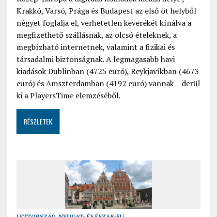
Krakkó, Varsó, Prága és Budapest az első öt helyből
négyet foglalja el, verhetetlen keverékét kínálva a
megfizethető szállásnak, az olcsó ételeknek, a
megbízható internetnek, valamint a fizikai és
társadalmi biztonságnak. A legmagasabb havi
kiadások Dublinban (4725 euró), Reykjavíkban (4673
euró) és Amszterdamban (4192 euró) vannak – derül
ki a PlayersTime elemzéséből.
RÉSZLETEK
LETTORSZÁG
,
NYUGAT- ÉS ÉSZAK-EU