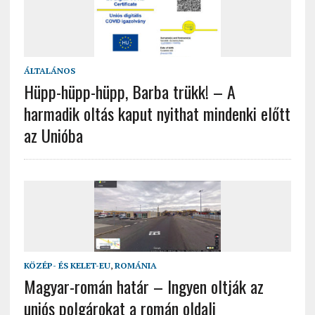
ÁLTALÁNOS
Hüpp-hüpp-hüpp, Barba trükk! – A
harmadik oltás kaput nyithat mindenki előtt
az Unióba
KÖZÉP- ÉS KELET-EU
,
ROMÁNIA
Magyar-román határ – Ingyen oltják az
uniós polgárokat a román oldali