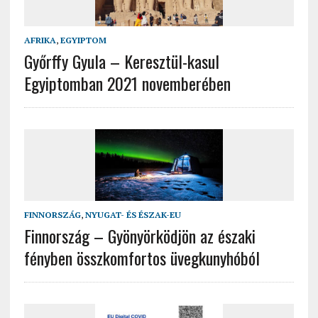
AFRIKA
,
EGYIPTOM
Győrffy Gyula – Keresztül-kasul
Egyiptomban 2021 novemberében
FINNORSZÁG
,
NYUGAT- ÉS ÉSZAK-EU
Finnország – Gyönyörködjön az északi
fényben összkomfortos üvegkunyhóból