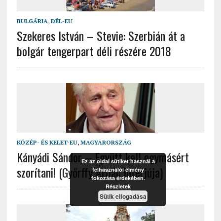
BULGÁRIA
,
DÉL-EU
Szekeres István – Stevie: Szerbián át a
bolgár tengerpart déli részére 2018
KÖZÉP- ÉS KELET-EU
,
MAGYARORSZÁG
Kányádi Sándor – Együtt kell egymásért
Ez az oldal sütiket használ a
szorítani! (Győrffy Árpád interjúja)
felhasználói élmény
fokozása érdekében.
Részletek
Sütik elfogadása