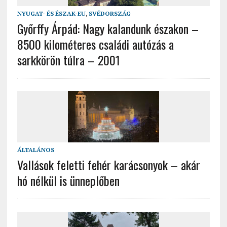
NYUGAT- ÉS ÉSZAK-EU
,
SVÉDORSZÁG
Győrffy Árpád: Nagy kalandunk északon –
8500 kilométeres családi autózás a
sarkkörön túlra – 2001
ÁLTALÁNOS
Vallások feletti fehér karácsonyok – akár
hó nélkül is ünneplőben