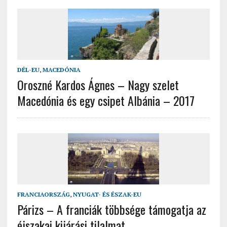
DÉL-EU
,
MACEDÓNIA
Oroszné Kardos Ágnes – Nagy szelet
Macedónia és egy csipet Albánia – 2017
FRANCIAORSZÁG
,
NYUGAT- ÉS ÉSZAK-EU
Párizs – A franciák többsége támogatja az
éjszakai kijárási tilalmat