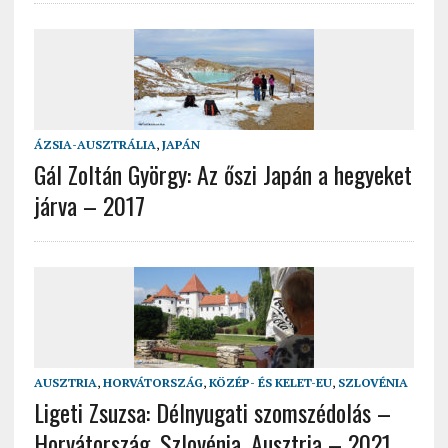
ÁZSIA-AUSZTRÁLIA
,
JAPÁN
Gál Zoltán György: Az őszi Japán a hegyeket
járva – 2017
AUSZTRIA
,
HORVÁTORSZÁG
,
KÖZÉP- ÉS KELET-EU
,
SZLOVÉNIA
Ligeti Zsuzsa: Délnyugati szomszédolás –
Horvátország, Szlovénia, Ausztria – 2021