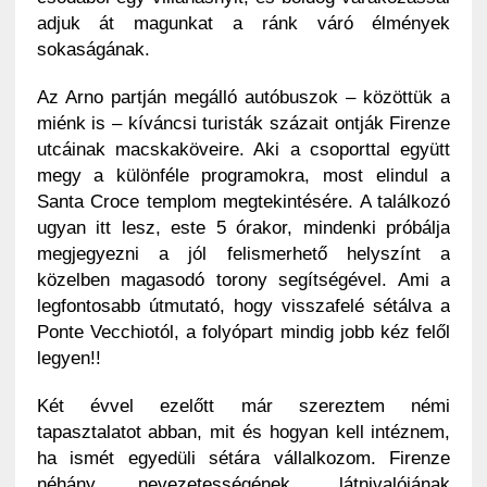
adjuk át magunkat a ránk váró élmények
sokaságának.
Az Arno partján megálló autóbuszok – közöttük a
miénk is – kíváncsi turisták százait ontják Firenze
utcáinak macskaköveire. Aki a csoporttal együtt
megy a különféle programokra, most elindul a
Santa Croce templom megtekintésére. A találkozó
ugyan itt lesz, este 5 órakor, mindenki próbálja
megjegyezni a jól felismerhető helyszínt a
közelben magasodó torony segítségével. Ami a
legfontosabb útmutató, hogy visszafelé sétálva a
Ponte Vecchiotól, a folyópart mindig jobb kéz felől
legyen!!
Két évvel ezelőtt már szereztem némi
tapasztalatot abban, mit és hogyan kell intéznem,
ha ismét egyedüli sétára vállalkozom. Firenze
néhány nevezetességének, látnivalójának