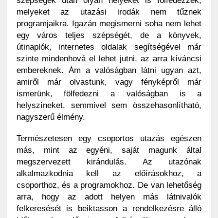
szépségek után olyan helyeket is fölfedezzek,
melyeket az utazási irodák nem tűznek
programjaikra. Igazán megismerni soha nem lehet
egy város teljes szépségét, de a könyvek,
útinaplók, internetes oldalak segítségével már
szinte mindenhová el lehet jutni, az arra kíváncsi
embereknek. Ám a valóságban látni ugyan azt,
amiről már olvastunk, vagy fényképről már
ismerünk, fölfedezni a valóságban is a
helyszíneket, semmivel sem összehasonlítható,
nagyszerű élmény.
Természetesen egy csoportos utazás egészen
más, mint az egyéni, saját magunk által
megszervezett kirándulás. Az utazónak
alkalmazkodnia kell az előírásokhoz, a
csoporthoz, és a programokhoz. De van lehetőség
arra, hogy az adott helyen más látnivalók
felkeresését is beiktasson a rendelkezésre álló