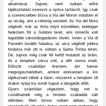
alkalmával. Sajnos, nem tudtam előre
tájékoztatást szerezni a nyitva tartásról, így csak
a szerencsében bízva a Via del Moron indultam el
az utcáig, ami a célomig vezetett. Az Via del Moro
végénél, már az Arno folyó közelében, boldogan
fedeztem föl a Goldoni teret, ami ismerős volt
legutóbbi városlátogatásom révén. Innen a Via di
Paronén tovább haladva, az utca végénél jobbra
fordulva már ott is voltam a Santa Trinita téren.
De, sajnos még csak fél kettő mutatott az órám,
és a templom zárva volt, a déli siesta miatt.
Először csalódást éreztem, ám hamar
megvigasztalódtam, amikor elolvastam a kis
tájékoztató táblát a falon, miszerint a templom 16
órakor nyitja kis ismét kapuit a látogatók előtt.
Gyors számítást végeztem, hogy mit is
csinálhatnék még a hirtelen szabaddá vált
időmben. Mert biztos voltam abban, hogy