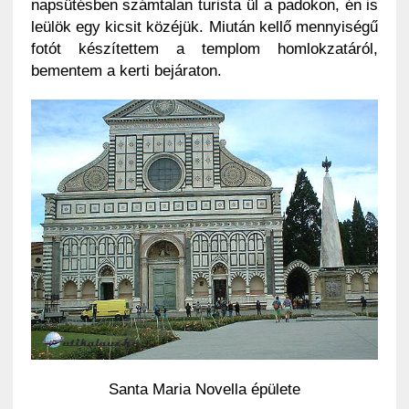
napsütésben számtalan turista ül a padokon, én is
leülök egy kicsit közéjük. Miután kellő mennyiségű
fotót készítettem a templom homlokzatáról,
bementem a kerti bejáraton.
Santa Maria Novella épülete