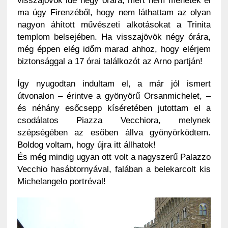
visszajövök ide négy órára, mert nem mehetek el
ma úgy Firenzéből, hogy nem láthattam az olyan
nagyon áhított művészeti alkotásokat a Trinita
templom belsejében. Ha visszajövök négy órára,
még éppen elég időm marad ahhoz, hogy elérjem
biztonsággal a 17 órai találkozót az Arno partján!
Így nyugodtan indultam el, a már jól ismert
útvonalon – érintve a gyönyörű Orsanmichelet, –
és néhány esőcsepp kíséretében jutottam el a
csodálatos Piazza Vecchiora, melynek
szépségében az esőben állva gyönyörködtem.
Boldog voltam, hogy újra itt állhatok!
És még mindig ugyan ott volt a nagyszerű Palazzo
Vecchio hasábtornyával, falában a belekarcolt kis
Michelangelo portréval!