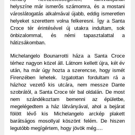
helyszíne már ismerős számomra, és a mostani
városlátogatás alkalmával újabb, eddig ismeretlen
helyeket szerettem volna felkeresni. Így a Santa
Croce tér érintésével új utakra indultam, sok
önbizalommal, és némi tapasztalattal a
hátizsákomban.
Michelangelo Bounarrotti háza a Santa Croce
térhez nagyon közel áll. Látnom kellett újra, két év
után, ha már úgy hozta a szerencse, hogy ismét
Firenzében lehetek. Izgatottan fordultam rá a
házhoz vezető kis utcára, nem messze Dante
szobrától, a Santa Croce tér bal oldalán. De most
nem szándékoztam bemenni az épületbe,
megelégedtem a ház látványával, ahol a bejárat
fölött lévő kis Michelangelo arckép plakett
barátságos mosollyal köszönt felém. De hiszen
legutóbb megígértem, hogy jövök még….