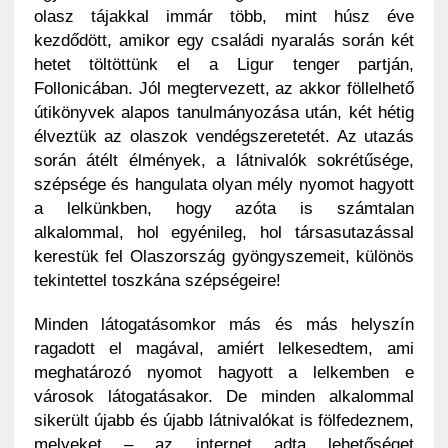
olasz tájakkal immár több, mint húsz éve
kezdődött, amikor egy családi nyaralás során két
hetet töltöttünk el a Ligur tenger partján,
Follonicában. Jól megtervezett, az akkor föllelhető
útikönyvek alapos tanulmányozása után, két hétig
élveztük az olaszok vendégszeretetét. Az utazás
során átélt élmények, a látnivalók sokrétűsége,
szépsége és hangulata olyan mély nyomot hagyott
a lelkünkben, hogy azóta is számtalan
alkalommal, hol egyénileg, hol társasutazással
kerestük fel Olaszország gyöngyszemeit, különös
tekintettel toszkána szépségeire!
Minden látogatásomkor más és más helyszín
ragadott el magával, amiért lelkesedtem, ami
meghatározó nyomot hagyott a lelkemben e
városok látogatásakor. De minden alkalommal
sikerült újabb és újabb látnivalókat is fölfedeznem,
melyeket – az internet adta lehetőséget