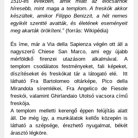
1510-es években, amik miatt az előcsarnok
híresebb, mint maga a templom. A freskók akkor
készültek, amikor Filippo Benizzit, a hét nemes
egyikét szentté avatták, és életének eseményeit
meg akarták örökíteni.”
(forrás: Wikipédia)
És íme, már a Via della Sapienza végén ott áll a
nagyszerű Chiese San Marco, ami egy újabb
mérföldkő firenzei utazásom alkalmával. A
templom csodálatos festményeket, fali képeket,
díszítéseket és freskókat tár a látogató elé. Itt
látható Fra Bartolomeo oltárképe, Pico della
Mirandola síremlékei, Fra Angelico de Fiesole
freskói, valamint Ghirlandaio Utolsó vacsora című
freskója.
A templom melletti kerengő éppen felújítás alatt
áll. De még így, a munkálatok kellős közepén is
látható a szépsége, érezhető nyugalmat, békét
árasztó légköre.