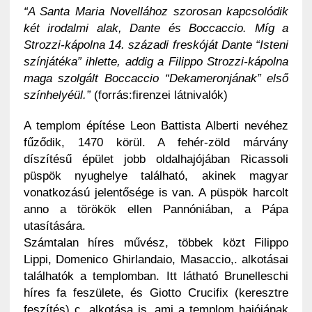
“A Santa Maria Novellához szorosan kapcsolódik
két irodalmi alak, Dante és Boccaccio. Míg a
Strozzi-kápolna 14. századi freskóját Dante “Isteni
színjátéka” ihlette, addig a Filippo Strozzi-kápolna
maga szolgált Boccaccio “Dekameronjának” első
színhelyéül.”
(forrás:firenzei látnivalók)
A templom építése Leon Battista Alberti nevéhez
fűződik, 1470 körül. A fehér-zöld márvány
díszítésű épület jobb oldalhajójában Ricassoli
püspök nyughelye található, akinek magyar
vonatkozású jelentősége is van. A püspök harcolt
anno a törökök ellen Pannóniában, a Pápa
utasítására.
Számtalan híres művész, többek közt Filippo
Lippi, Domenico Ghirlandaio, Masaccio,. alkotásai
találhatók a templomban. Itt látható Brunelleschi
híres fa feszülete, és Giotto Crucifix (keresztre
feszítés) c. alkotása is, ami a templom hajójának