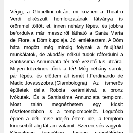
Végig, a Ghibellini utcán, mi közben a Theatro
Verdi elkészült homlokzatának látványa is
örömmel töltött el, innen néhány lépés, és jobbra
befordulva már messziről látható a Santa Maria
del Fiore, a Dóm kupolája. Jól emlékeztem. A Dóm
háta mögött még mindig folynak a felújítási
munkálatok, de akadály nélkül tudok ráfordulni a
Santissima Annunziata tér felé vezető kis utcára.
Milyen közelinek tűnik a tér! Még néhány sarok,
pár lépés, és előttem áll ismét I.Ferdinando de
Madici.lovasszobra.(Giambologna) Az ismerős
épületek della Robbia kerámiáival, a bronz
ivókutak. És a Santissima Annunziata templom.
Most talán megnézhetem egy kicsit
részletesebben is a templombelsőt. Legutóbb
éppen a déli mise idején értem ide, a templom
kincseiből alig láttam valamit. Szerencsés vagyok.
Kényelmes tempóban, lassan szemlélődve