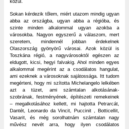
közül.
Sokan kérdezik tőlem, miért utazom mindig ugyan
abba az országba, ugyan abba a régióba, és
szinte minden alkalommal ugyan azokba a
városokba.
Nagyon egyszerű a válaszom, mert
szeretem, mindennél jobban érdekelnek
Olaszország gyönyörű városai. Azok közül is
Toszkána régió, a nagyvárosoktól egészen az
eldugott, kicsi, hegyi falvakig. Ahol minden egyes
alkalommal megérint az a csodálatos hangulat,
ami ezeknek a városoknak sajátossága. Itt tudom
megérteni, hogy mi szította Michelangelo lelkében
azt a tüzet, ami számtalan alkotásának-
szobrának, festményének, építészeti remekeinek
– megalkotásához kellett, mi hajtotta Petrarcát,
Dantét, Leonardo da Vincit, Puccinit , Botticellit,
Vasarit, és még sorolhatnám számtalan nagy
művész nevét arra, hogy ilyen csodálatos