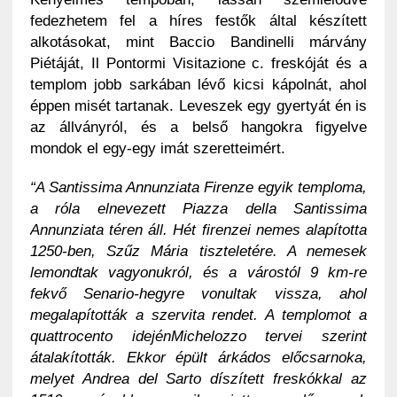
fedezhetem fel a híres festők által készített
alkotásokat, mint Baccio Bandinelli márvány
Piétáját, Il Pontormi Visitazione c. freskóját és a
templom jobb sarkában lévő kicsi kápolnát, ahol
éppen misét tartanak. Leveszek egy gyertyát én is
az állványról, és a belső hangokra figyelve
mondok el egy-egy imát szeretteimért.
“A Santissima Annunziata Firenze egyik temploma,
a róla elnevezett Piazza della Santissima
Annunziata téren áll. Hét firenzei nemes alapította
1250-ben, Szűz Mária tiszteletére. A nemesek
lemondtak vagyonukról, és a várostól 9 km-re
fekvő Senario-hegyre vonultak vissza, ahol
megalapították a szervita rendet. A templomot a
quattrocento idejénMichelozzo tervei szerint
átalakították. Ekkor épült árkádos előcsarnoka,
melyet Andrea del Sarto díszített freskókkal az