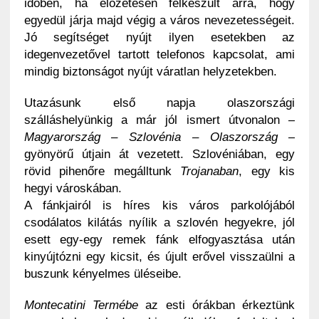
időben, ha előzetesen felkészült arra, hogy
egyedül járja majd végig a város nevezetességeit.
Jó segítséget nyújt ilyen esetekben az
idegenvezetővel tartott telefonos kapcsolat, ami
mindig biztonságot nyújt váratlan helyzetekben.
Utazásunk első napja olaszországi
szálláshelyünkig a már jól ismert útvonalon –
Magyarország – Szlovénia – Olaszország
–
gyönyörű útjain át vezetett. Szlovéniában, egy
rövid pihenőre megálltunk
Trojanaban
, egy kis
hegyi városkában.
A fánkjairól is híres kis város parkolójából
csodálatos kilátás nyílik a szlovén hegyekre, jól
esett egy-egy remek fánk elfogyasztása után
kinyújtózni egy kicsit, és újult erővel visszaülni a
buszunk kényelmes üléseibe.
Montecatini Termébe
az esti órákban érkeztünk