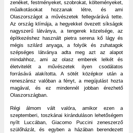
zenéket, festményeket, szobrokat, költeményeket,
műalkotásokat hozzanak létre, és ami
Olaszországot a művészetek fellegvárává tette.
Az ország klímája, a hegyekkel övezett síkságok
nagyszerű látványa, a tengerek közelsége, az
építkezéshez használt pietra serena kő lágy és
mégis szilárd anyaga, a folyók és zuhatagok
szépséges látványa adta meg azt az alapot
mindahhoz, ami az olasz emberek lelkét és
életvitelét a művészetek ilyen csodálatos
forrásává alakította. A sötét középkor után a
reneszánsz valóban a fényt, a megújulást hozta
magával, és ez mindennél jobban érezhető
Olaszországban.
Régi álmom vált valóra, amikor ezen a
szeptemberi, toszkánai kiránduláson lehetőségem
nyílt Luccában, Giacomo Puccini zeneszerző
szülőházát, és egyben a házában berendezett