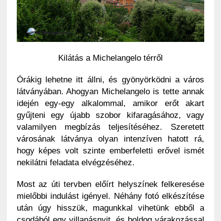
Kilátás a Michelangelo térről
Órákig lehetne itt állni, és gyönyörködni a város
látványában. Ahogyan Michelangelo is tette annak
idején egy-egy alkalommal, amikor erőt akart
gyűjteni egy újabb szobor kifaragásához, vagy
valamilyen megbízás teljesítéséhez. Szeretett
városának látványa olyan intenzíven hatott rá,
hogy képes volt szinte emberfeletti erővel ismét
nekilátni feladata elvégzéséhez.
Most az úti tervben előírt helyszínek felkeresése
mielőbbi indulást igényel. Néhány fotó elkészítése
után úgy hisszük, magunkkal vihetünk ebből a
csodából egy villanásnyit, és boldog várakozással