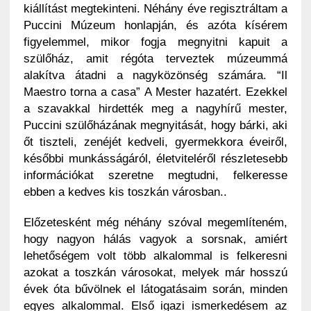
kiállítást megtekinteni. Néhány éve regisztráltam a
Puccini Múzeum honlapján, és azóta kísérem
figyelemmel, mikor fogja megnyitni kapuit a
szülőház, amit régóta terveztek múzeummá
alakítva átadni a nagyközönség számára. “Il
Maestro torna a casa” A Mester hazatért. Ezekkel
a szavakkal hirdették meg a nagyhírű mester,
Puccini szülőházának megnyitását, hogy bárki, aki
őt tiszteli, zenéjét kedveli, gyermekkora éveiről,
későbbi munkásságáról, életviteléről részletesebb
információkat szeretne megtudni, felkeresse
ebben a kedves kis toszkán városban..
Előzetesként még néhány szóval megemlíteném,
hogy nagyon hálás vagyok a sorsnak, amiért
lehetőségem volt több alkalommal is felkeresni
azokat a toszkán városokat, melyek már hosszú
évek óta bűvölnek el látogatásaim során, minden
egyes alkalommal. Első igazi ismerkedésem az