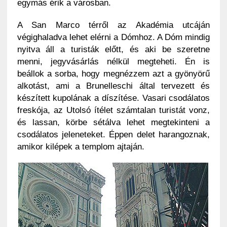
egymás érik a városban.
A San Marco térről az Akadémia utcáján
végighaladva lehet elérni a Dómhoz. A Dóm mindig
nyitva áll a turisták előtt, és aki be szeretne
menni, jegyvásárlás nélkül megteheti. Én is
beállok a sorba, hogy megnézzem azt a gyönyörű
alkotást, ami a Brunelleschi által tervezett és
készített kupolának a díszítése. Vasari csodálatos
freskója, az Utolsó ítélet számtalan turistát vonz,
és lassan, körbe sétálva lehet megtekinteni a
csodálatos jeleneteket. Éppen delet harangoznak,
amikor kilépek a templom ajtaján.