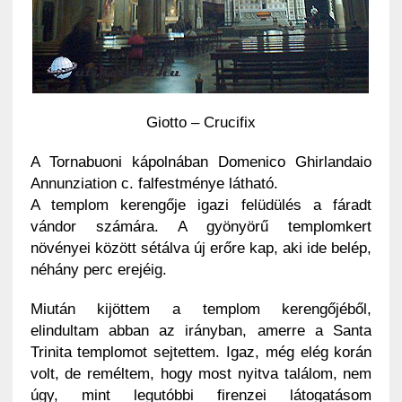
Giotto – Crucifix
A Tornabuoni kápolnában Domenico Ghirlandaio
Annunziation c. falfestménye látható.
A templom kerengője igazi felüdülés a fáradt
vándor számára. A gyönyörű templomkert
növényei között sétálva új erőre kap, aki ide belép,
néhány perc erejéig.
Miután kijöttem a templom kerengőjéből,
elindultam abban az irányban, amerre a Santa
Trinita templomot sejtettem. Igaz, még elég korán
volt, de reméltem, hogy most nyitva találom, nem
úgy, mint legutóbbi firenzei látogatásom