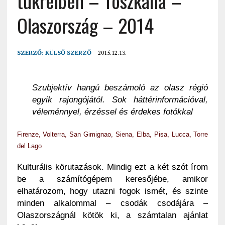
tükreiben – Toszkána –
Olaszország – 2014
SZERZŐ:
KÜLSŐ SZERZŐ
2015.12.13.
Szubjektív hangú beszámoló az olasz régió
egyik rajongójától. Sok háttérinformációval,
véleménnyel, érzéssel és érdekes fotókkal
Firenze, Volterra, San Gimignao, Siena, Elba, Pisa, Lucca, Torre
del Lago
Kulturális körutazások. Mindig ezt a két szót írom
be a számítógépem keresőjébe, amikor
elhatározom, hogy utazni fogok ismét, és szinte
minden alkalommal – csodák csodájára –
Olaszországnál kötök ki, a számtalan ajánlat