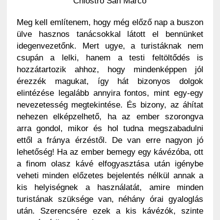
Chiostro San Marco
Meg kell említenem, hogy még előző nap a buszon
ülve hasznos tanácsokkal látott el bennünket
idegenvezetőnk. Mert ugye, a turistáknak nem
csupán a lelki, hanem a testi feltöltődés is
hozzátartozik ahhoz, hogy mindenképpen jól
érezzék magukat, így hát bizonyos dolgok
elintézése legalább annyira fontos, mint egy-egy
nevezetesség megtekintése. És bizony, az áhítat
nehezen elképzelhető, ha az ember szorongva
arra gondol, mikor és hol tudna megszabadulni
ettől a fránya érzéstől. De van erre nagyon jó
lehetőség! Ha az ember bemegy egy kávézóba, ott
a finom olasz kávé elfogyasztása után igénybe
veheti minden előzetes bejelentés nélkül annak a
kis helyiségnek a használatát, amire minden
turistának szüksége van, néhány órai gyaloglás
után. Szerencsére ezek a kis kávézók, szinte