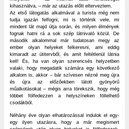
kihasználva, – már az utazás előtt elterveztem.
Az első látogatás alkalmával a turista még nem
tudja igazán felfogni, mi is történik vele, mi
mindent lát majd útja során, és milyen élmények
fognak hatni rá a sok szép látnivaló közül. De
második alkalommal már tudatosan megy az
ember olyan helyeket felkeresni, ami eddig
kimaradt az útitervből, és amit feltétlenül látnia
kell! És, ha van olyan szerencsés helyzetben
valaki, hogy megadatik számára egy következő
alkalom is, akkor – bár szívesen nézné meg újra
és újra az előzőekben látott gyönyörű
műalkotásokat – mégis arra törekszik, hogy még
többet fölfedezzen a helyszíneken föllelhető
csodákból.
Néhány éve olyan elhatározással indulok el egy-
egy ilyen utazásra, hogy a már megismert