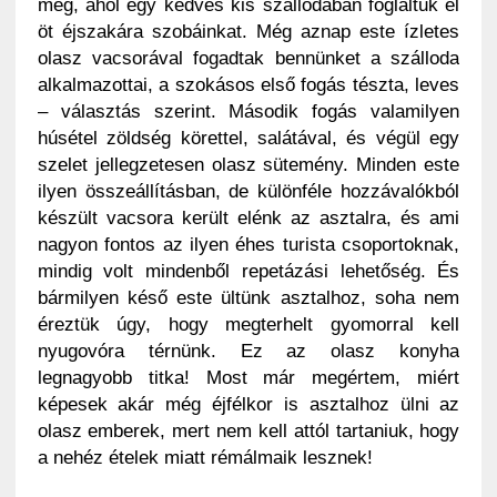
meg, ahol egy kedves kis szállodában foglaltuk el
öt éjszakára szobáinkat. Még aznap este ízletes
olasz vacsorával fogadtak bennünket a szálloda
alkalmazottai, a szokásos első fogás tészta, leves
– választás szerint. Második fogás valamilyen
húsétel zöldség körettel, salátával, és végül egy
szelet jellegzetesen olasz sütemény. Minden este
ilyen összeállításban, de különféle hozzávalókból
készült vacsora került elénk az asztalra, és ami
nagyon fontos az ilyen éhes turista csoportoknak,
mindig volt mindenből repetázási lehetőség. És
bármilyen késő este ültünk asztalhoz, soha nem
éreztük úgy, hogy megterhelt gyomorral kell
nyugovóra térnünk. Ez az olasz konyha
legnagyobb titka! Most már megértem, miért
képesek akár még éjfélkor is asztalhoz ülni az
olasz emberek, mert nem kell attól tartaniuk, hogy
a nehéz ételek miatt rémálmaik lesznek!