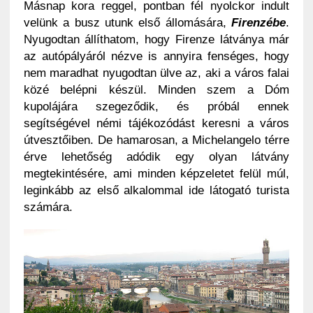
Másnap kora reggel, pontban fél nyolckor indult
velünk a busz utunk első állomására,
Firenzébe
.
Nyugodtan állíthatom, hogy Firenze látványa már
az autópályáról nézve is annyira fenséges, hogy
nem maradhat nyugodtan ülve az, aki a város falai
közé belépni készül. Minden szem a Dóm
kupolájára szegeződik, és próbál ennek
segítségével némi tájékozódást keresni a város
útvesztőiben. De hamarosan, a Michelangelo térre
érve lehetőség adódik egy olyan látvány
megtekintésére, ami minden képzeletet felül múl,
leginkább az első alkalommal ide látogató turista
számára.