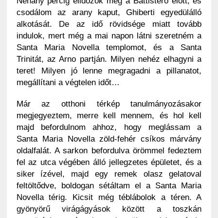
Néhány percig elidőzök még a Battistero előtt, és
csodálom az arany kaput, Ghiberti egyedülálló
alkotását. De az idő rövidsége miatt tovább
indulok, mert még a mai napon látni szeretném a
Santa Maria Novella templomot, és a Santa
Trinitát, az Arno partján. Milyen nehéz elhagyni a
teret! Milyen jó lenne megragadni a pillanatot,
megállítani a végtelen időt…
Már az otthoni térkép tanulmányozásakor
megjegyeztem, merre kell mennem, és hol kell
majd befordulnom ahhoz, hogy meglássam a
Santa Maria Novella zöld-fehér csíkos márvány
oldalfalát. A sarkon befordulva örömmel fedeztem
fel az utca végében álló jellegzetes épületet, és a
siker ízével, majd egy remek olasz gelatoval
feltöltődve, boldogan sétáltam el a Santa Maria
Novella térig. Kicsit még téblábolok a téren. A
gyönyörű virágágyások között a toszkán