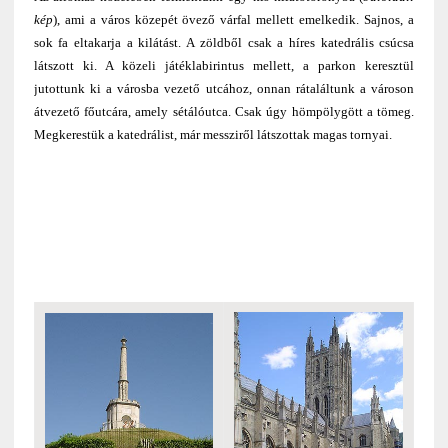
kép
), ami a város közepét övező várfal mellett emelkedik. Sajnos, a
sok fa eltakarja a kilátást. A zöldből csak a híres katedrális csúcsa
látszott ki. A közeli játéklabirintus mellett, a parkon keresztül
jutottunk ki a városba vezető utcához, onnan rátaláltunk a városon
átvezető főutcára, amely sétálóutca. Csak úgy hömpölygött a tömeg.
Megkerestük a katedrálist, már messziről látszottak magas tornyai.