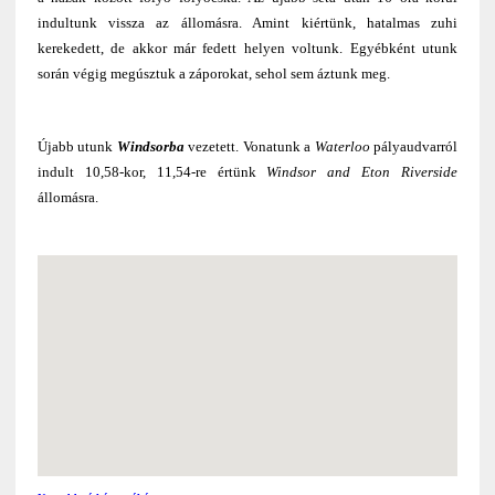
indultunk vissza az állomásra. Amint kiértünk, hatalmas zuhi
kerekedett, de akkor már fedett helyen voltunk. Egyébként utunk
során végig megúsztuk a záporokat, sehol sem áztunk meg.
Újabb utunk
Windsorba
vezetett. Vonatunk a
Waterloo
pályaudvarról
indult 10,58-kor, 11,54-re értünk
Windsor and Eton Riverside
állomásra.