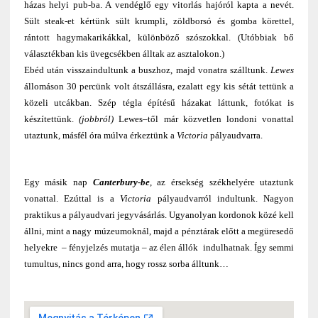
házas helyi pub-ba. A vendéglő egy vitorlás hajóról kapta a nevét.
Sült steak-et kértünk sült krumpli, zöldborsó és gomba körettel,
rántott hagymakarikákkal, különböző szószokkal. (Utóbbiak bő
választékban kis üvegcsékben álltak az asztalokon.)
Ebéd után visszaindultunk a buszhoz, majd vonatra szálltunk.
Lewes
állomáson 30 percünk volt átszállásra, ezalatt egy kis sétát tettünk a
közeli utcákban. Szép tégla építésű házakat láttunk, fotókat is
készítettünk.
(jobbról)
Lewes
–
től már közvetlen londoni vonattal
utaztunk, másfél óra múlva érkeztünk a
Victoria
pályaudvarra.
Egy másik nap
Canterbury-be
, az érsekség székhelyére utaztunk
vonattal. Ezúttal is a
Victoria
pályaudvarról indultunk. Nagyon
praktikus a pályaudvari jegyvásárlás. Ugyanolyan kordonok közé kell
állni, mint a nagy múzeumoknál, majd a pénztárak előtt a megüresedő
helyekre – fényjelzés mutatja – az élen állók indulhatnak. Így semmi
tumultus, nincs gond arra, hogy rossz sorba álltunk…