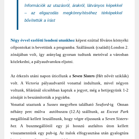
Információk az utazásról, árakról, látványos képekkel
– az eligazodás megkönnyítéséhez térképekkel
bővítettük a írást
Négy évvel ezelőtti londoni utunkhoz
képest ezúttal főváros környéki
célpontokat is bevettünk a programba. Szállásunk (családi) London 2.
zónájában volt, így aránylag gyorsan tudtunk metróval a városban
közlekedni, a pályaudvarokra eljutni.
Az érkezés utáni napon úticélunk a
Seven Sisters
(Hét nővér sziklák)
volt. A
Victoria
pályaudvarról vonattal indultunk, mivel négyen
voltunk, félárúnál olcsóbban kaptuk a jegyet, még a hetijegyünk 1-2
zónáját is beszámították a jegyárba.
Vonattal utaztunk a
Sussex
megyében található
Seaford
-ig Onnan
néhány perc múlva autóbuszra (12.A) szálltunk, az
Exceat Park
megállónál kellett leszállnunk, hogy végre eljussunk a
Seven Sisters-
hez.
A buszmegállótól egy jó hosszú aszfaltos úton kellett
visszamennünk egy pub-ig. Az italok elfogyasztása után gyalogtúra