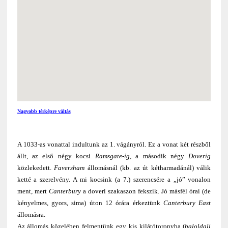
Nagyobb térképre váltás
A 1033-as vonattal indultunk az 1. vágányról. Ez a vonat két részből
állt, az első négy kocsi
Ramsgate-ig
, a második négy
Doverig
közlekedett.
Faversham
állomásnál (kb. az út kétharmadánál) válik
ketté a szerelvény. A mi kocsink (a 7.) szerencsére a „jó” vonalon
ment, mert
Canterbury
a doveri szakaszon fekszik. Jó másfél órai (de
kényelmes, gyors, sima) úton 12 órára érkeztünk
Canterbury
East
állomásra.
Az állomás közelében felmentünk egy kis kilátótoronyba (
baloldali