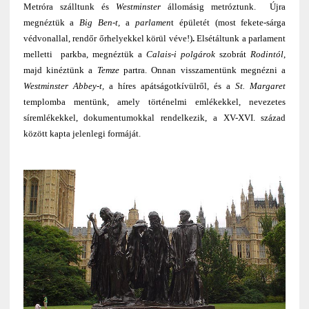
Metróra szálltunk és
Westminster
állomásig metróztunk. Újra
megnéztük a
Big Ben-t,
a
parlamen
t épületét (most fekete-sárga
védvonallal, rendőr őrhelyekkel körül véve!)
.
Elsétáltunk a parlament
melletti parkba, megnéztük a
Calais-i polgárok
szobrát
Rodintól
,
majd kinéztünk a
Temze
partra. Onnan visszamentünk megnézni a
Westminster Abbey-t,
a híres apátságotkívülről, és a
St. Margaret
templomba mentünk, amely történelmi emlékekkel, nevezetes
síremlékekkel, dokumentumokkal rendelkezik, a XV-XVI. század
között kapta jelenlegi formáját.