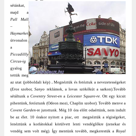
sétánkat,
majd a
Pall Mall
–
Haymarket
útvonalon
a
Piccadillly
Circus-ig
gyalog
tettük meg
az utat (jobboldali kép)
.
Megnéztük és fotóztuk a nevezetességeket
(
Eros
szobor,
Sanyo
reklámok, a lovas szökőkút a sarkon).Tovább
sétáltunk a
Coventry Street-en
a
Leicester Square-re
. Ott egy kicsit
pihentünk, fotóztunk (Odeon mozi, Chaplin szobor). Tovább menve a
Covent Garden-
re jutottunk. Még 10 óra előtt odaértünk, nem indult
be az élet. 10 órakor nyitott a piac, ott megnéztük a régiségeket,
lenéztünk a korlátokkal körülvett lenti vendéglőkre (zenekar és
vendég sem volt még). Így mentünk tovább, megkerestük a
Royal