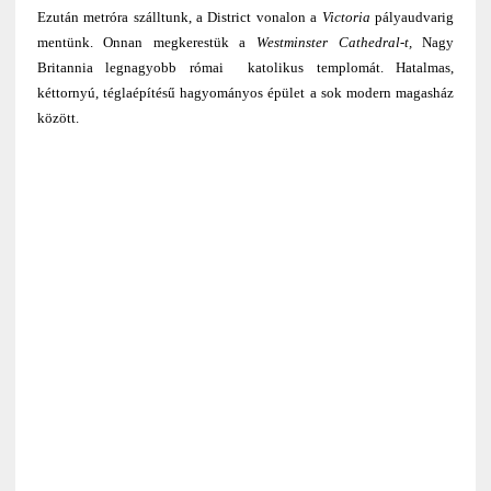
Ezután metróra szálltunk, a District vonalon a
Victoria
pályaudvarig
mentünk. Onnan megkerestük a
Westminster Cathedral-t,
Nagy
Britannia legnagyobb római katolikus templomát. Hatalmas,
kéttornyú, téglaépítésű hagyományos épület a sok modern magasház
között.