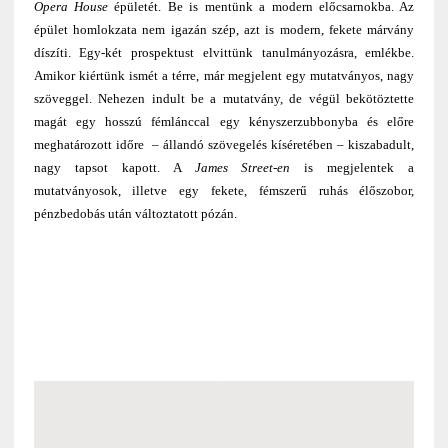
Opera House
épületét. Be is mentünk a modern előcsarnokba. Az
épület homlokzata nem igazán szép, azt is modern, fekete márvány
díszíti. Egy-két prospektust elvittünk tanulmányozásra, emlékbe.
Amikor kiértünk ismét a térre, már megjelent egy mutatványos, nagy
szöveggel. Nehezen indult be a mutatvány, de végül bekötöztette
magát egy hosszú fémlánccal egy kényszerzubbonyba és előre
meghatározott időre – állandó szövegelés kíséretében – kiszabadult,
nagy tapsot kapott. A
James Street-en
is megjelentek a
mutatványosok, illetve egy fekete, fémszerű ruhás élőszobor,
pénzbedobás után változtatott pózán.