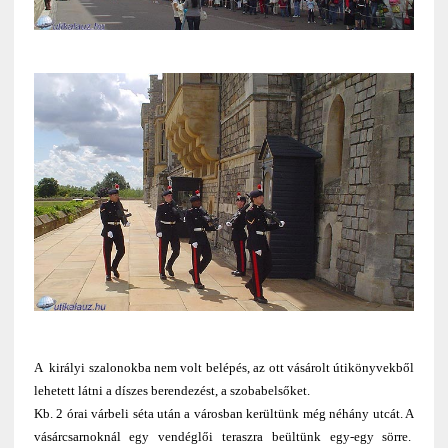
A királyi szalonokba nem volt belépés, az ott vásárolt útikönyvekből
lehetett látni a díszes berendezést, a szobabelsőket.
Kb. 2 órai várbeli séta után a városban kerültünk még néhány utcát. A
vásárcsarnoknál egy vendéglői teraszra beültünk egy-egy sörre.