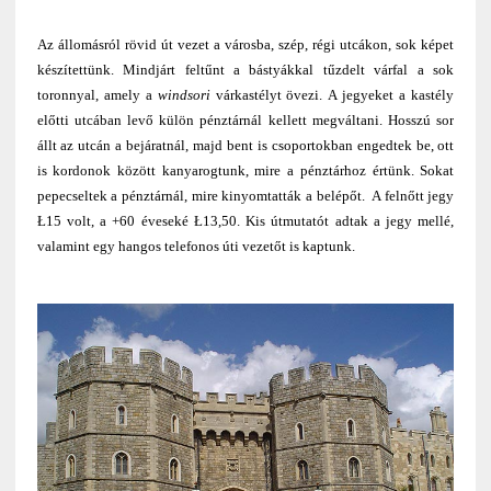
Az állomásról rövid út vezet a városba, szép, régi utcákon, sok képet
készítettünk. Mindjárt feltűnt a bástyákkal tűzdelt várfal a sok
toronnyal, amely a
windsori
várkastélyt övezi.
A jegyeket a kastély
előtti utcában levő külön pénztárnál kellett megváltani. Hosszú sor
állt az utcán a bejáratnál, majd bent is csoportokban engedtek be, ott
is kordonok között kanyarogtunk, mire a pénztárhoz értünk. Sokat
pepecseltek a pénztárnál, mire kinyomtatták a belépőt. A felnőtt jegy
Ł15 volt, a +60 éveseké Ł13,50. Kis útmutatót adtak a jegy mellé,
valamint egy hangos telefonos úti vezetőt is kaptunk.