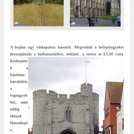
A bejárat egy várkapuhoz hasonlít. Megvettük a belépőjegyeket
(hozzájárulás a karbantartáshoz, nekünk a senior ár Ł5,50 volt)
.
Körbejártu
k a
hatalmas
katedrálist,
a
legnagyob
bat, amit
eddig
láttunk.
Háromhajó
s,