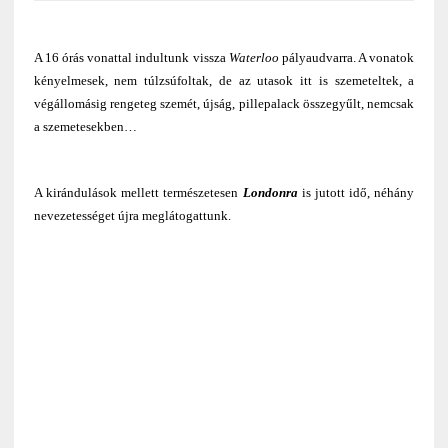
A 16 órás vonattal indultunk vissza
Waterloo
pályaudvarra. A vonatok
kényelmesek, nem túlzsúfoltak, de az utasok itt is szemeteltek, a
végállomásig rengeteg szemét, újság, pillepalack összegyűlt, nemcsak
a szemetesekben…
A kirándulások mellett természetesen
Londonra
is jutott idő, néhány
nevezetességet újra meglátogattunk.