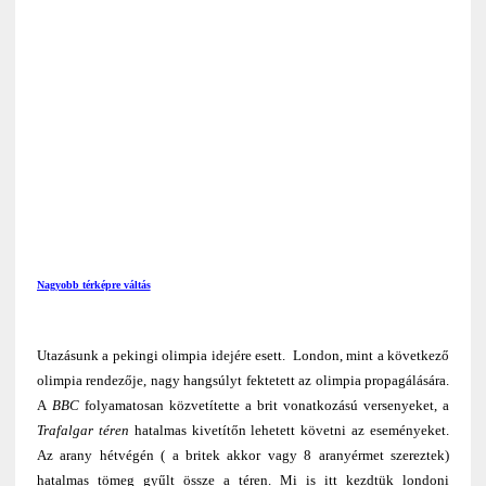
Nagyobb térképre váltás
Utazásunk a pekingi olimpia idejére esett. London, mint a következő
olimpia rendezője, nagy hangsúlyt fektetett az olimpia propagálására.
A
BBC
folyamatosan közvetítette a brit vonatkozású versenyeket, a
Trafalgar téren
hatalmas kivetítőn lehetett követni az eseményeket.
Az arany hétvégén ( a britek akkor vagy 8 aranyérmet szereztek)
hatalmas tömeg gyűlt össze a téren
. Mi is itt kezdtük londoni