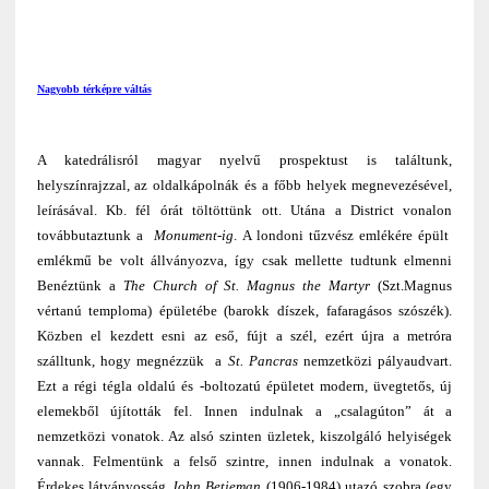
Nagyobb térképre váltás
A katedrálisról magyar nyelvű prospektust is találtunk,
helyszínrajzzal, az oldalkápolnák és a főbb helyek megnevezésével,
leírásával. Kb. fél órát töltöttünk ott. Utána a District vonalon
továbbutaztunk a
Monument-ig
. A londoni tűzvész emlékére épült
emlékmű be volt állványozva, így csak mellette tudtunk elmenni
Benéztünk a
The Church of St. Magnus the Martyr
(Szt.Magnus
vértanú temploma) épületébe (barokk díszek, fafaragásos szószék).
Közben el kezdett esni az eső, fújt a szél, ezért újra a metróra
szálltunk, hogy megnézzük a
St. Pancras
nemzetközi pályaudvart.
Ezt a régi tégla oldalú és -boltozatú épületet modern, üvegtetős, új
elemekből újították fel. Innen indulnak a „csalagúton” át a
nemzetközi vonatok. Az alsó szinten üzletek, kiszolgáló helyiségek
vannak. Felmentünk a felső szintre, innen indulnak a vonatok.
Érdekes látványosság
John Betjeman
(1906-1984) utazó szobra (egy