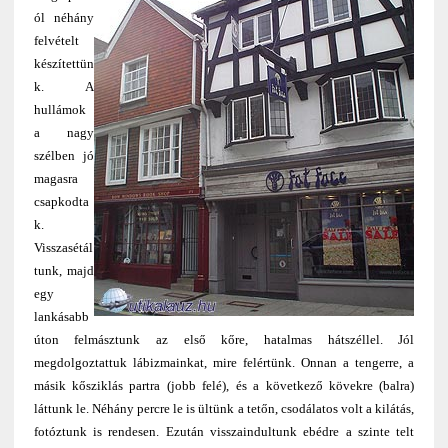
ól néhány
felvételt
készítettün
k. A
hullámok
a nagy
szélben jó
magasra
csapkodta
k.
Visszasétál
tunk, majd
egy
lankásabb
úton felmásztunk az első kőre, hatalmas hátszéllel. Jól
megdolgoztattuk lábizmainkat, mire felértünk. Onnan a tengerre, a
másik kősziklás partra (jobb felé), és a következő kövekre (balra)
láttunk le. Néhány percre le is ültünk a tetőn, csodálatos volt a kilátás,
fotóztunk is rendesen. Ezután visszaindultunk ebédre a szinte telt