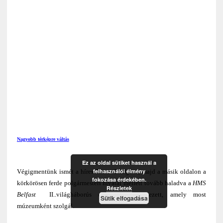
Nagyobb térképre váltás
Ez az oldal sütiket használ a
felhasználói élmény
Végigmentünk ismét a híres
Tower Bridge-n
,
majd a másik oldalon a
fokozása érdekében.
körkörösen ferde polgármesteri hivatal mellett tovább haladva a
HMS
Részletek
Belfast
II..világháborús csatahajó következett, amely most
Sütik elfogadása
múzeumként szolgál.