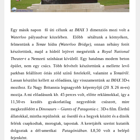
Egy másik napon fő úti célunk az
IMAX
3 dimenziós mozi volt a
Waterloo
pályaudvar közelében. Előbb sétáltunk a környéken,
felmentünk a
Temze
hídra
(Waterloo Bridge)
, onnan néhány fotót
készítettünk, majd a hídról lejövet megnéztük a
Royal National
Theater-t
a Nemzeti színházat kívülről. Egy hatalmas modern beton
épület, nem egy csúcs. Több felvételt készítettünk a mellette levő
parkban felállított óriás zöld színű fotelekről, valamint a
Temzéről
.
Lassan készülni kellett az előadásra, így visszamentünk az
IMAX
3D-s
mozihoz. Ez Nagy Britannia legnagyobb képernyőjű (20 X 26 m-es)
mozija. A mi előadásunk kb. 45 perces volt, előtte reklámokkal, így a
11,50-es kezdés gyakorlatilag negyedórát csúszott, mire
megkezdődött a
Dinosaurs – Giants of Patagonia
c. 3D-s film. Élethű
állatokkal, mintha repülnénk az őserdő és a hegyek között és a dinók
felénk csapkodtak, morogtak, tapostak. A keretjáték szerint kutatók
dolgoztak a dél-amerikai
Patagóniában
. Ł8,50 volt a belépő
fejenként.