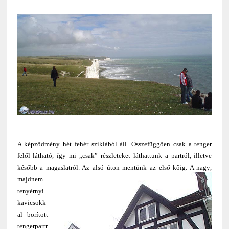
A képződmény hét fehér sziklából áll. Összefüggően csak a tenger
felől látható, így mi „csak” részleteket láthattunk a partról, illetve
később a magaslatról. Az alsó úton mentünk az első kőig. A nagy
,
majdnem
tenyérnyi
kavicsokk
al borított
tengerpartr