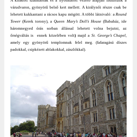
A kirakott számtáblák és a nyomtatott vezető alapján indultunk a
várudvaron, gyönyörű belső kert mellett. A királynői részre csak be
lehetett kukkantani a rácsos kapu mögött. A többi látnivaló: a
Round
Tower
(Kerek torony), a
Queen Mary’s Doll’s House
(Babaház, ide
háromnegyed órás sorban állással lehetett volna bejutni, az
őrségváltás is ennek közelében volt
)
majd a
St. George’s Chapel
,
amely egy gyönyörű templomnak felel meg. (fafaragású díszes
padokkal, csipkézett ablakokkal, zászlókkal).