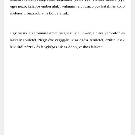
égre néző, kalapos ember alak), valamint a
búcsúzó pár
hatalmas kb. 6
méteres bronzszobrát is körbejártuk.
Egy másik alkalommal ismét megnéztük a
Tower
, a híres várbörtön és
kastély épületét. Négy éve végigjártuk az egész területét, ezúttal csak
kívülről néztük és fényképeztük az ódon, vaskos falakat.