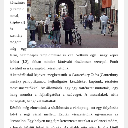
kétszintes
(altemplo
mmal,
kriptával)
és a
szentély
mögött
még egy
felső, háromhajós templomrésze is van. Vettünk egy nagy képes
leírást (Ł2), abban minden látnivaló részletesen szerepel. Fotót
kívülről és a kerengőről készíthettünk.
A katedrálisból kijövet megkerestük a
Canterbury Tales
(Canterbury
mesék) panoptikumot. Fejhallgatós készüléket kaptunk, részletes
meseismertetőkkel. Az állomások egy-egy történetet mutattak, egy
hang mondta a fejhallgatóba a szöveget. A mesealakok néha
mozogtak, hangokat hallattak.
Később még elmentünk a sétálóutcán a várkapuig, ott egy folyócska
folyt a régi várfal mellett. Ezután visszatértünk ugyanazon az
útvonalon. Egy helyen még újra keresztezte utunkat a velencei módra,
a házak között folyó folyócska.
Az újabb séta után 16 óra körül