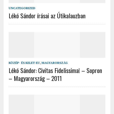
UNCATEGORIZED
Lékó Sándor írásai az Útikalauzban
KÖZÉP- ÉS KELET-EU
,
MAGYARORSZÁG
Lékó Sándor: Civitas Fidelissima! – Sopron
– Magyarország – 2011