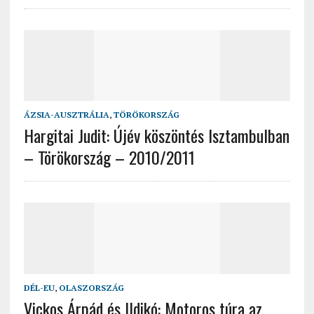
ÁZSIA-AUSZTRÁLIA
,
TÖRÖKORSZÁG
Hargitai Judit: Újév köszöntés Isztambulban
– Törökország – 2010/2011
DÉL-EU
,
OLASZORSZÁG
Vickos Árpád és Ildikó: Motoros túra az