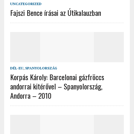
UNCATEGORIZED
Fajszi Bence írásai az Útikalauzban
DÉL-EU
,
SPANYOLORSZÁG
Korpás Károly: Barcelonai gázfröccs
andorrai kitérővel – Spanyolország,
Andorra – 2010