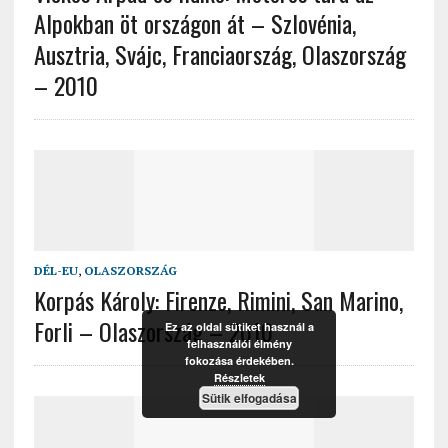
Alpokban öt országon át – Szlovénia,
Ausztria, Svájc, Franciaország, Olaszország
– 2010
DÉL-EU
,
OLASZORSZÁG
Korpás Károly: Firenze, Rimini, San Marino,
Forli – Olaszország – 2010
Ez az oldal sütiket használ a
felhasználói élmény
fokozása érdekében.
Részletek
Sütik elfogadása