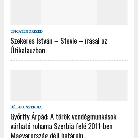
UNCATEGORIZED
Szekeres István – Stevie – írásai az
Útikalauzban
DÉL-EU
,
SZERBIA
Győrffy Árpád: A török vendégmunkások
várható rohama Szerbia felé 2011-ben
Magyarország déli határain