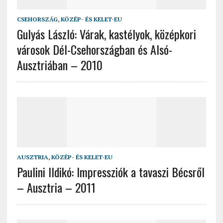
CSEHORSZÁG
,
KÖZÉP- ÉS KELET-EU
Gulyás László: Várak, kastélyok, középkori
városok Dél-Csehországban és Alsó-
Ausztriában – 2010
AUSZTRIA
,
KÖZÉP- ÉS KELET-EU
Paulini Ildikó: Impressziók a tavaszi Bécsről
– Ausztria – 2011