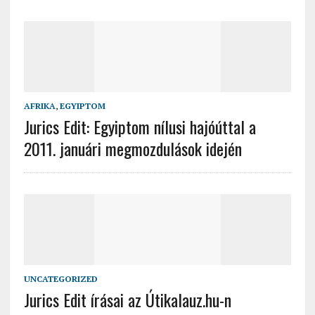
AFRIKA
,
EGYIPTOM
Jurics Edit: Egyiptom nílusi hajóúttal a
2011. januári megmozdulások idején
UNCATEGORIZED
Jurics Edit írásai az Útikalauz.hu-n