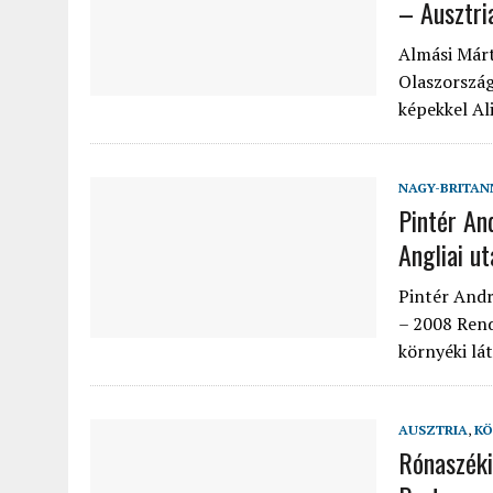
– Ausztri
Almási Márt
Olaszország
képekkel Al
NAGY-BRITAN
Pintér An
Angliai u
Pintér Andr
– 2008 Rend
környéki lá
AUSZTRIA
,
KÖ
Rónaszéki