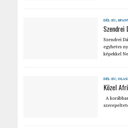
DÉL-EU
,
SPAN
Szendrei 
Szendrei Dá
egyhetes ny
képekkel N
DÉL-EU
,
OLAS
Közel Afr
A korábban i
szerepeltet