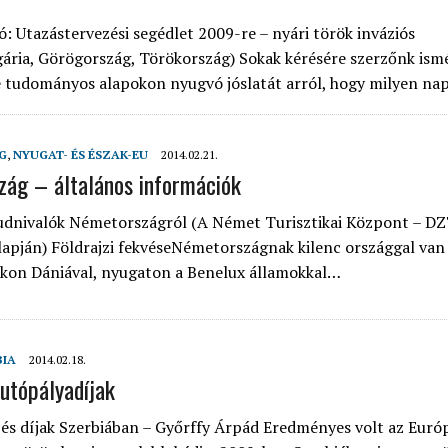
ó: Utazástervezési segédlet 2009-re – nyári török inváziós
ária, Görögország, Törökország) Sokak kérésére szerzőnk ism
e tudományos alapokon nyugvó jóslatát arról, hogy milyen n
G
,
NYUGAT- ÉS ÉSZAK-EU
2014.02.21.
ág – általános információk
udnivalók Németországról (A Német Turisztikai Központ – DZ
lapján) Földrajzi fekvéseNémetországnak kilenc országgal van
akon Dániával, nyugaton a Benelux államokkal…
BIA
2014.02.18.
autópályadíjak
és díjak Szerbiában – Győrffy Árpád Eredményes volt az Euró