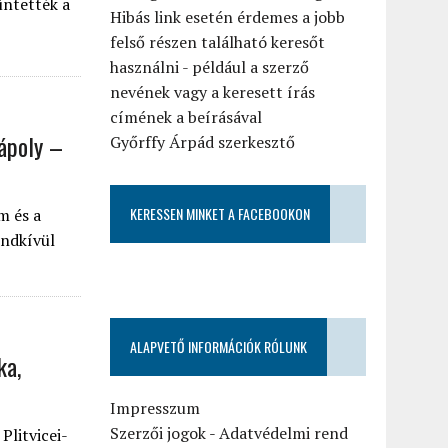
üntették a
Hibás link esetén érdemes a jobb
felső részen található keresőt
használni - például a szerző
nevének vagy a keresett írás
címének a beírásával
Nápoly –
Győrffy Árpád szerkesztő
KERESSEN MINKET A FACEBOOKON
m és a
endkívül
ALAPVETŐ INFORMÁCIÓK RÓLUNK
ka,
Impresszum
Szerzői jogok
-
Adatvédelmi rend
Plitvicei-