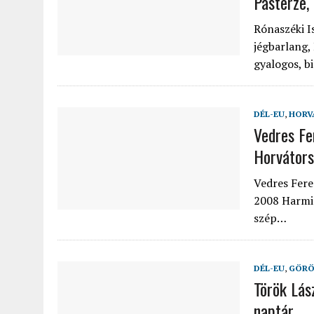
Pasterze,
Rónaszéki I
jégbarlang,
gyalogos, bi
DÉL-EU
,
HORV
Vedres Fe
Horvátor
Vedres Fere
2008 Harmin
szép…
DÉL-EU
,
GÖRÖ
Török Lás
naptár