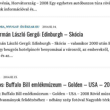
ovénia, Horvátország – 2008 Egy egyhetes autóbuszos túra röv
ok információval és…
NIA
,
NYUGAT- ÉS ÉSZAK-EU
2014.02.14.
rmán László Gergő: Edinburgh – Skócia
án László Gergő: Edinburgh – Skócia – valamikor 2000 után E
gy beugrós hotelpincér benyomásai a városról, az emberekről, 
 és az…
A
2014.02.13.
os: Buffalo Bill emlékmúzeum – Golden – USA – 2
: Buffalo Bill emlékmúzeum – Golden – USA – 2008 Rövid múz
 olvasmányok felidézéséhez – néhány szép fotóval Nagyobb tér