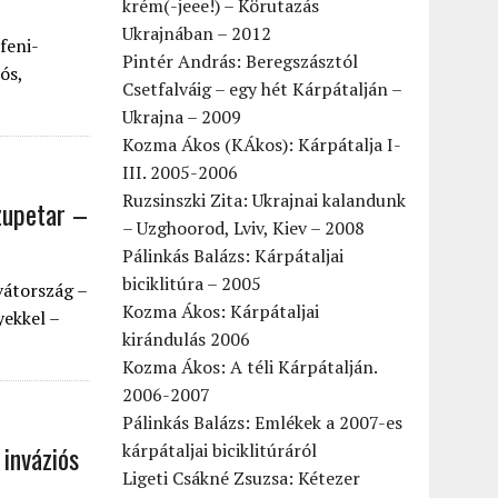
krém(-jeee!) – Körutazás
Ukrajnában – 2012
feni-
Pintér András: Beregszásztól
ós,
Csetfalváig – egy hét Kárpátalján –
Ukrajna – 2009
Kozma Ákos (KÁkos): Kárpátalja I-
III. 2005-2006
Ruzsinszki Zita: Ukrajnai kalandunk
Szupetar –
– Uzghoorod, Lviv, Kiev – 2008
Pálinkás Balázs: Kárpátaljai
biciklitúra – 2005
vátország –
Kozma Ákos: Kárpátaljai
ekkel –
kirándulás 2006
Kozma Ákos: A téli Kárpátalján.
2006-2007
Pálinkás Balázs: Emlékek a 2007-es
 inváziós
kárpátaljai biciklitúráról
Ligeti Csákné Zsuzsa: Kétezer