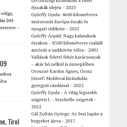
Lettországi kirándulás a fehér
éjszakák idején – 2023
-völgy,
Győrffy Gyula: 4600 kilométeres
lás Dél-
motorozás Európa északi és
szerezve –
nyugati vidékein – 2023
Győrffy Árpád: Nagy kalandunk
északon – 8500 kilométeres családi
autózás a sarkkörön túlra – 2001
Vallások feletti fehér karácsonyok
009
– akár hó nélkül is ünneplőben
Oroszné Kardos Ágnes, Orosz
kedves
József: Moldovai kirándulás
álva
gyergyói ráadással – 2022
Győrffy Gyula – A világ legszebb
szigetei I. – Seychelle-szigetek –
2022
Gál Zoltán György: Az őszi Japán a
ne, Tirol
hegyeket járva – 2017