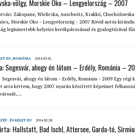
ska-völgy, Morskie Oko – Lengyelország – 2007
 ORSZÁGÁBAN – IZLAND – 2018
stván: Zakopane, Wieliczka, Auschwitz, Krakkó, Chocholowska
OK SZÁMÁRA 2026-BAN
úcs, Morskie Oko – Lengyelország – 2007 Rövid autós kirándu
ág legismertebb helyeire kerékpározással és gyalogtúrával fű
LET-EU
,
ROMÁNIA
2014.03.01.
a: Segesvár, ahogy én látom – Erdély, Románia – 2
 Segesvár, ahogy én látom – Erdély, Románia – 2009 Egy régi 
 arra kértem, hogy 2007 nyarán készített képeimet felhaszn
 városát,…
ZÉP- ÉS KELET-EU
2014.02.28.
ta: Hallstatt, Bad Ischl, Attersee, Garda-tó, Sirmio