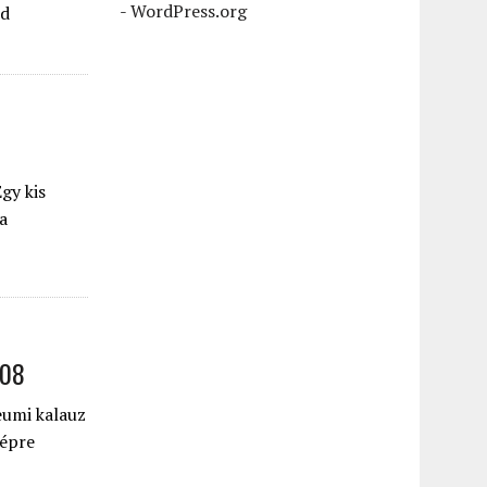
-
WordPress.org
id
gy kis
a
008
eumi kalauz
képre