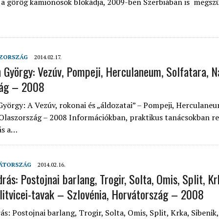
s a görög kamionosok blokádja, 2009-ben Szerbiában is megsz
ZORSZÁG
2014.02.17.
n György: Vezúv, Pompeji, Herculaneum, Solfatara, 
zág – 2008
György: A Vezúv, rokonai és „áldozatai” – Pompeji, Herculaneu
 Olaszország – 2008 Információkban, praktikus tanácsokban r
ás a…
ÁTORSZÁG
2014.02.16.
rás: Postojnai barlang, Trogir, Solta, Omis, Split, Kr
Plitvicei-tavak – Szlovénia, Horvátország – 2008
s: Postojnai barlang, Trogir, Solta, Omis, Split, Krka, Sibenik, 