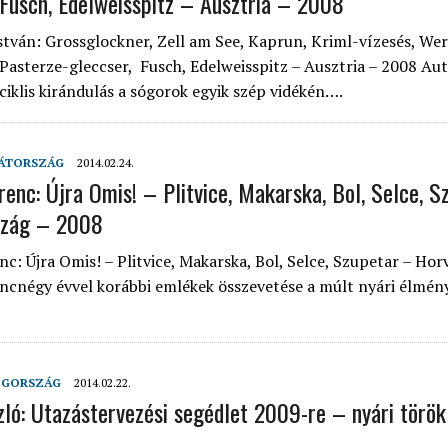
 Fusch, Edelweisspitz – Ausztria – 2008
stván: Grossglockner, Zell am See, Kaprun, Kriml-vízesés, Wer
 Pasterze-gleccser, Fusch, Edelweisspitz – Ausztria – 2008 Aut
ciklis kirándulás a sógorok egyik szép vidékén….
ÁTORSZÁG
2014.02.24.
renc: Újra Omis! – Plitvice, Makarska, Bol, Selce, 
szág – 2008
nc: Újra Omis! – Plitvice, Makarska, Bol, Selce, Szupetar – Hor
cnégy évvel korábbi emlékek összevetése a múlt nyári élmény
GORSZÁG
2014.02.22.
zló: Utazástervezési segédlet 2009-re – nyári török