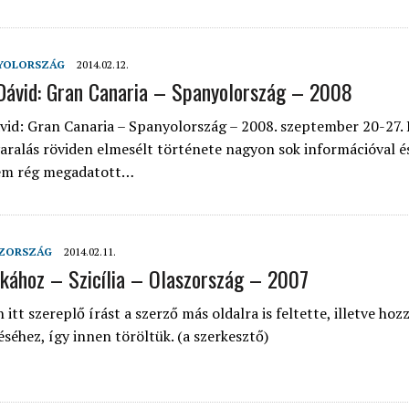
YOLORSZÁG
2014.02.12.
Dávid: Gran Canaria – Spanyolország – 2008
vid: Gran Canaria – Spanyolország – 2008. szeptember 20-27.
aralás röviden elmesélt története nagyon sok információval é
em rég megadatott…
ZORSZÁG
2014.02.11.
ikához – Szicília – Olaszország – 2007
tt szereplő írást a szerző más oldalra is feltette, illetve hozz
éséhez, így innen töröltük. (a szerkesztő)