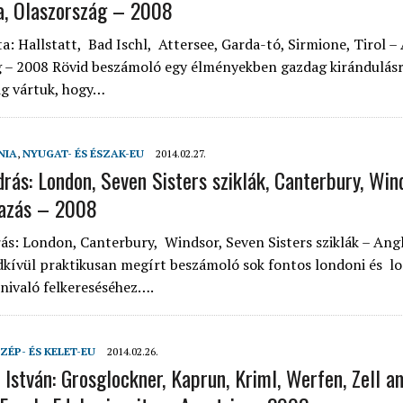
a, Olaszország – 2008
a: Hallstatt, Bad Ischl, Attersee, Garda-tó, Sirmione, Tirol – 
 – 2008 Rövid beszámoló egy élményekben gazdag kirándulásr
ig vártuk, hogy…
NIA
,
NYUGAT- ÉS ÉSZAK-EU
2014.02.27.
drás: London, Seven Sisters sziklák, Canterbury, Win
tazás – 2008
ás: London, Canterbury, Windsor, Seven Sisters sziklák – Angl
kívül praktikusan megírt beszámoló sok fontos londoni és l
tnivaló felkereséséhez….
ZÉP- ÉS KELET-EU
2014.02.26.
 István: Grosglockner, Kaprun, Kriml, Werfen, Zell a