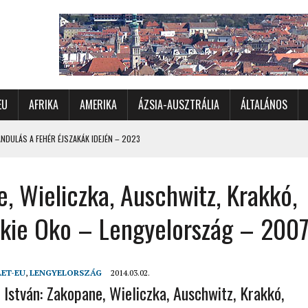
EU
AFRIKA
AMERIKA
ÁZSIA-AUSZTRÁLIA
ÁLTALÁNOS
DULÁS A FEHÉR ÉJSZAKÁK IDEJÉN – 2023
 ÉSZAKI ÉS NYUGATI VIDÉKEIN – 2023
, Wieliczka, Auschwitz, Krakkó,
OMÉTERES CSALÁDI AUTÓZÁS A SARKKÖRÖN TÚLRA – 2001
KÜL IS ÜNNEPLŐBEN
kie Oko – Lengyelország – 200
RÁNDULÁS GYERGYÓI RÁADÁSSAL – 2022
CHELLE-SZIGETEK – 2022
LET-EU
,
LENGYELORSZÁG
2014.03.02.
 – 2017
 István: Zakopane, Wieliczka, Auschwitz, Krakkó,
TORSZÁG, SZLOVÉNIA, AUSZTRIA – 2021