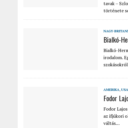
tavak – Szl
története s
NAGY-BRITAN
Bialkó-He
Bialkó-Herm
irodalom. E
szokásokról
AMERIKA
,
US
Fodor Laj
Fodor Lajos
az ifjúkori
váltás…