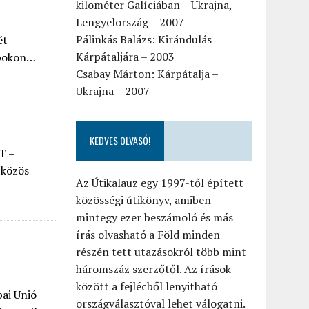
kilométer Galíciában – Ukrajna,
Lengyelország – 2007
Pálinkás Balázs: Kirándulás
ét
Kárpátaljára – 2003
apokon…
Csabay Márton: Kárpátalja –
Ukrajna – 2007
KEDVES OLVASÓ!
T –
 közös
Az Útikalauz egy 1997-től épített
közösségi útikönyv, amiben
mintegy ezer beszámoló és más
írás olvasható a Föld minden
részén tett utazásokról több mint
háromszáz szerzőtől. Az írások
között a fejlécből lenyitható
pai Unió
országválasztóval lehet válogatni.