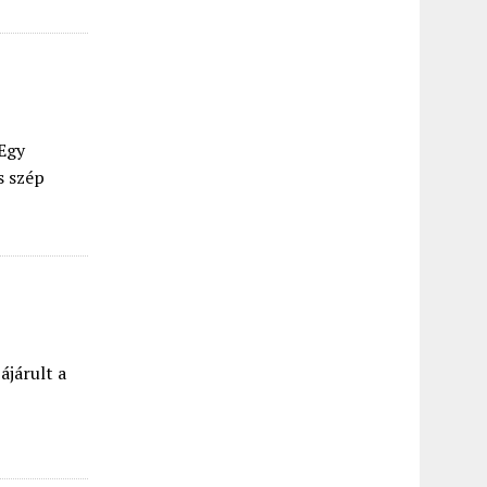
 Egy
s szép
ájárult a