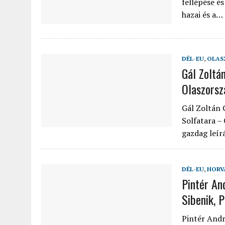
fellépése é
hazai és a…
DÉL-EU
,
OLAS
Gál Zoltá
Olaszors
Gál Zoltán 
Solfatara –
gazdag leír
DÉL-EU
,
HORV
Pintér And
Sibenik, 
Pintér Andrá