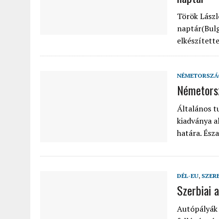
Török Lászl
naptár(Bulg
elkészített
NÉMETORSZÁ
Németorsz
Általános t
kiadványa a
határa. Ész
DÉL-EU
,
SZER
Szerbiai 
Autópályák 