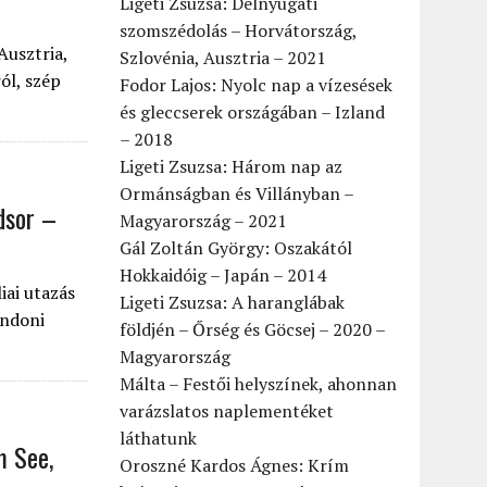
Ligeti Zsuzsa: Délnyugati
szomszédolás – Horvátország,
Ausztria,
Szlovénia, Ausztria – 2021
ól, szép
Fodor Lajos: Nyolc nap a vízesések
és gleccserek országában – Izland
– 2018
Ligeti Zsuzsa: Három nap az
Ormánságban és Villányban –
dsor –
Magyarország – 2021
Gál Zoltán György: Oszakától
Hokkaidóig – Japán – 2014
iai utazás
Ligeti Zsuzsa: A haranglábak
ondoni
földjén – Őrség és Göcsej – 2020 –
Magyarország
Málta – Festői helyszínek, ahonnan
varázslatos naplementéket
láthatunk
m See,
Oroszné Kardos Ágnes: Krím