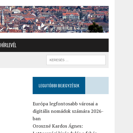
HÍRLEVÉL
LEGUTÓBBI BEJEGYZÉSEK
7
Európa legfontosabb városai a
digitális nomádok számára 2026-
ban
Oroszné Kardos Ágnes: