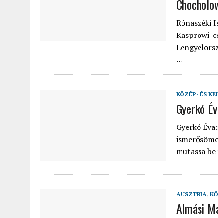
Chocholow
2022.02.12.
|
FODOR LAJOS: NYOLC NAP A VÍZESÉSEK ÉS GLECCSEREK
Rónaszéki I
2026.04.01.
|
EURÓPA LEGFONTOSABB VÁROSAI A DIGITÁLIS NOMÁD
Kasprowi-cs
Lengyelorsz
…
KÖZÉP- ÉS KE
Gyerkó Év
Gyerkó Éva:
ismerősömet
mutassa be
AUSZTRIA
,
KÖ
Almási Már