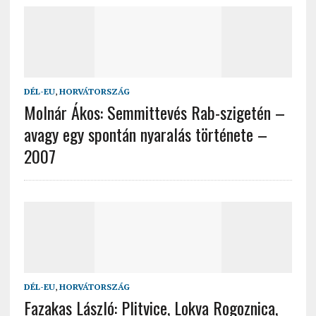
DÉL-EU
,
HORVÁTORSZÁG
Molnár Ákos: Semmittevés Rab-szigetén –
avagy egy spontán nyaralás története –
2007
DÉL-EU
,
HORVÁTORSZÁG
Fazakas László: Plitvice, Lokva Rogoznica,