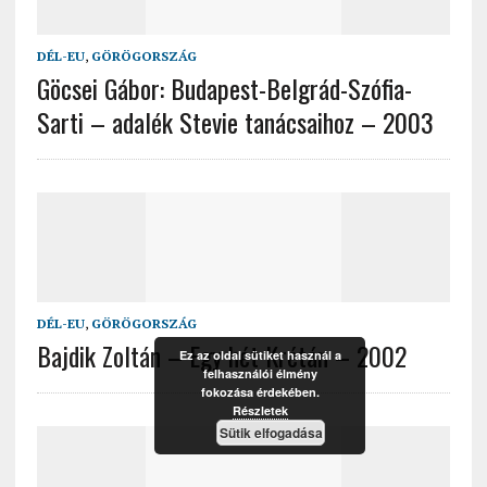
DÉL-EU
,
GÖRÖGORSZÁG
Göcsei Gábor: Budapest-Belgrád-Szófia-
Sarti – adalék Stevie tanácsaihoz – 2003
DÉL-EU
,
GÖRÖGORSZÁG
Bajdik Zoltán – Egy hét Krétán – 2002
Ez az oldal sütiket használ a
felhasználói élmény
fokozása érdekében.
Részletek
Sütik elfogadása