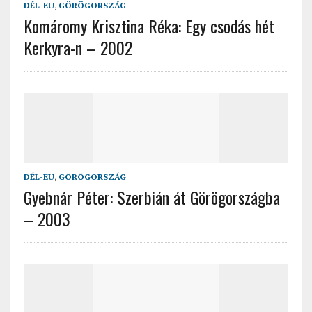
DÉL-EU
,
GÖRÖGORSZÁG
Komáromy Krisztina Réka: Egy csodás hét
Kerkyra-n – 2002
DÉL-EU
,
GÖRÖGORSZÁG
Gyebnár Péter: Szerbián át Görögországba
– 2003