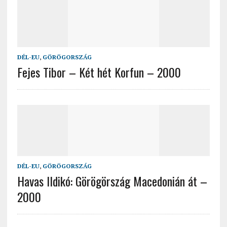
DÉL-EU
,
GÖRÖGORSZÁG
Fejes Tibor – Két hét Korfun – 2000
DÉL-EU
,
GÖRÖGORSZÁG
Havas Ildikó: Görögörszág Macedonián át –
2000