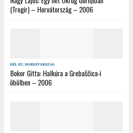
Nagy Lajos: Egy hét Okrug Gornjiban
(Trogir) – Horvátország – 2006
DÉL-EU
,
HORVÁTORSZÁG
Bokor Gitta: Halkúra a Grebaščica-i
öbölben – 2006