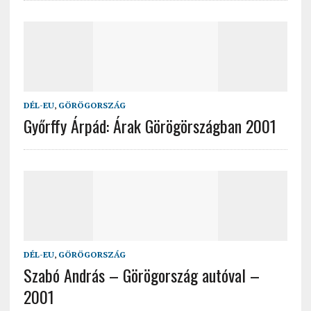
DÉL-EU
,
GÖRÖGORSZÁG
Győrffy Árpád: Árak Görögörszágban 2001
DÉL-EU
,
GÖRÖGORSZÁG
Szabó András – Görögország autóval –
2001