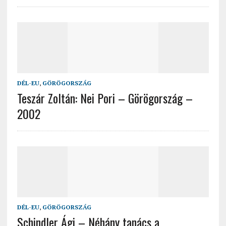
DÉL-EU
,
GÖRÖGORSZÁG
Teszár Zoltán: Nei Pori – Görögország –
2002
DÉL-EU
,
GÖRÖGORSZÁG
Schindler Ági – Néhány tanács a