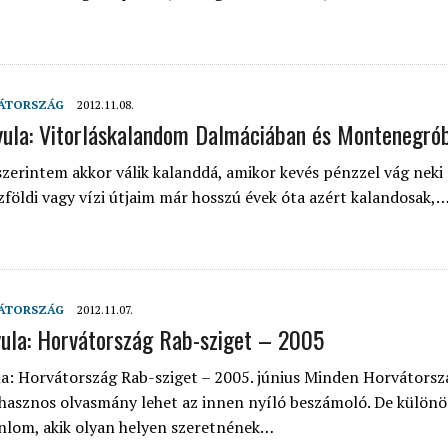
 ORSZÁGÁBAN – IZLAND – 2018
OK SZÁMÁRA 2026-BAN
ÁTORSZÁG
2012.11.08.
yula: Vitorláskalandom Dalmáciában és Montenegr
szerintem akkor válik kalanddá, amikor kevés pénzzel vág neki
zföldi vagy vízi útjaim már hosszú évek óta azért kalandosak,
ÁTORSZÁG
2012.11.07.
ula: Horvátország Rab-sziget – 2005
a: Horvátország Rab-sziget – 2005. június Minden Horvátors
hasznos olvasmány lehet az innen nyíló beszámoló. De külön
nlom, akik olyan helyen szeretnének…