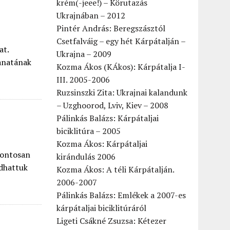
krém(-jeee!) – Körutazás
Ukrajnában – 2012
Pintér András: Beregszásztól
Csetfalváig – egy hét Kárpátalján –
at.
Ukrajna – 2009
lanatának
Kozma Ákos (KÁkos): Kárpátalja I-
III. 2005-2006
Ruzsinszki Zita: Ukrajnai kalandunk
– Uzghoorod, Lviv, Kiev – 2008
Pálinkás Balázs: Kárpátaljai
biciklitúra – 2005
Kozma Ákos: Kárpátaljai
pontosan
kirándulás 2006
udhattuk
Kozma Ákos: A téli Kárpátalján.
2006-2007
Pálinkás Balázs: Emlékek a 2007-es
kárpátaljai biciklitúráról
Ligeti Csákné Zsuzsa: Kétezer