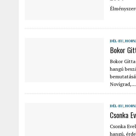
Élményszerű
DÉL-EU
,
HORV
Bokor Git
Bokor Gitt
hangú beszá
bemutatásáv
Novigrad,…
DÉL-EU
,
HORV
Csonka Ev
Csonka Eveli
hangú, érde