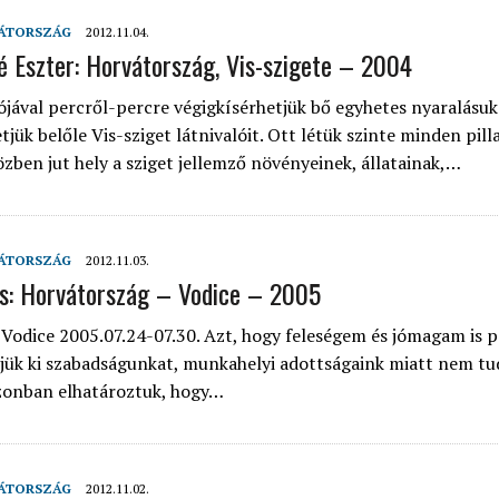
ÁTORSZÁG
2012.11.04.
 Eszter: Horvátország, Vis-szigete – 2004
ójával percről-percre végigkísérhetjük bő egyhetes nyaralásuk
jük belőle Vis-sziget látnivalóit. Ott létük szinte minden pil
özben jut hely a sziget jellemző növényeinek, állatainak,…
ÁTORSZÁG
2012.11.03.
s: Horvátország – Vodice – 2005
 Vodice 2005.07.24-07.30. Azt, hogy feleségem és jómagam is 
jük ki szabadságunkat, munkahelyi adottságaink miatt nem t
azonban elhatároztuk, hogy…
ÁTORSZÁG
2012.11.02.