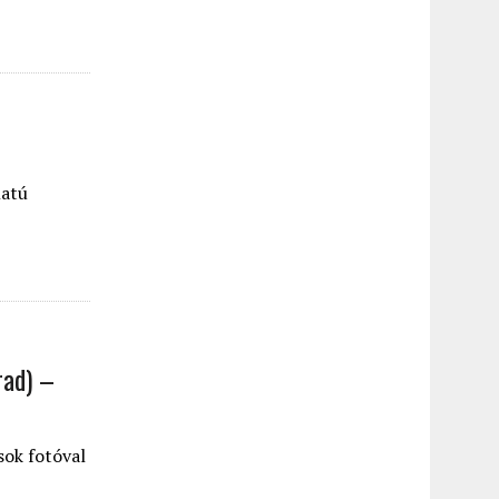
latú
rad) –
sok fotóval