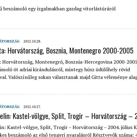
 beszámoló egy izgalmakban gazdag vitorlástúráról
ÁTORSZÁG
2012.10.28.
ta: Horvátország, Bosznia, Montenegro 2000-2005
a: Horvátország, Montenegró, Bosznia-Hercegovina 2000-2005
moló öt adriai kirándulásról, mintegy húsz üdülőhely rövid
al. Valószínűleg sokan választanak majd Gitta véleménye alap
ÁTORSZÁG
2012.10.27.
elin: Kastel-völgye, Split, Trogir – Horvátország –
n: Kastel-völgye, Split, Trogir – Horvátország – 2004. július 
kes beszámoló az első tengeri nyaralásról Résztvevők száma: 