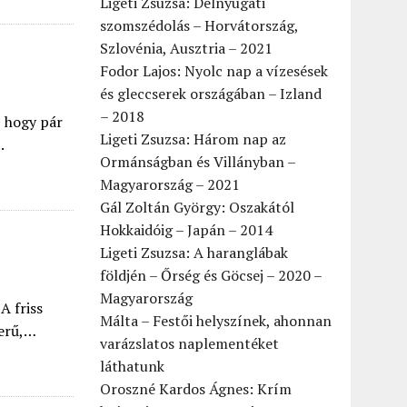
Ligeti Zsuzsa: Délnyugati
szomszédolás – Horvátország,
Szlovénia, Ausztria – 2021
Fodor Lajos: Nyolc nap a vízesések
és gleccserek országában – Izland
– 2018
, hogy pár
Ligeti Zsuzsa: Három nap az
.
Ormánságban és Villányban –
Magyarország – 2021
Gál Zoltán György: Oszakától
Hokkaidóig – Japán – 2014
Ligeti Zsuzsa: A haranglábak
földjén – Őrség és Göcsej – 2020 –
Magyarország
A friss
Málta – Festői helyszínek, ahonnan
zerű,…
varázslatos naplementéket
láthatunk
Oroszné Kardos Ágnes: Krím