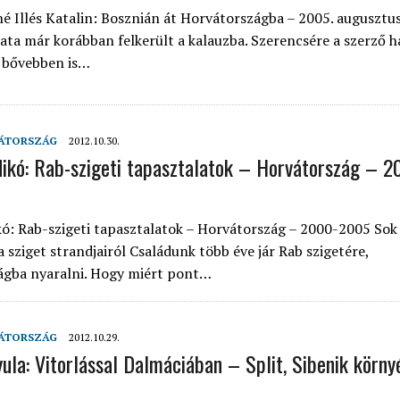
é Illés Katalin: Bosznián át Horvátországba – 2005. augusztus
zata már korábban felkerült a kalauzba. Szerencsére a szerző h
 bővebben is…
ÁTORSZÁG
2012.10.30.
dikó: Rab-szigeti tapasztalatok – Horvátország – 2
kó: Rab-szigeti tapasztalatok – Horvátország – 2000-2005 Sok
 sziget strandjairól Családunk több éve jár Rab szigetére,
ágba nyaralni. Hogy miért pont…
ÁTORSZÁG
2012.10.29.
yula: Vitorlással Dalmáciában – Split, Sibenik körn