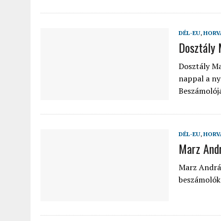
DÉL-EU
,
HORV
Dosztály 
Dosztály Ma
nappal a ny
Beszámolójá
DÉL-EU
,
HORV
Marz Andr
Marz András
beszámolók 