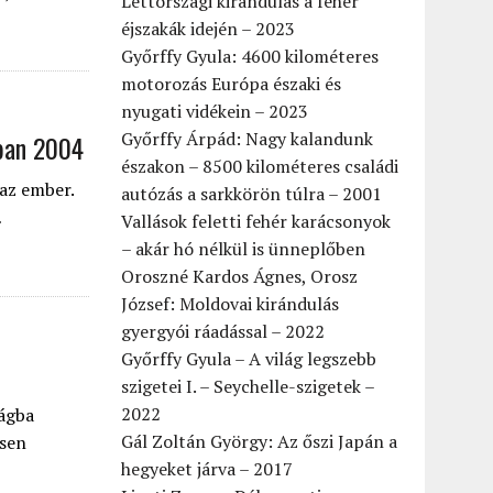
Lettországi kirándulás a fehér
éjszakák idején – 2023
Győrffy Gyula: 4600 kilométeres
motorozás Európa északi és
nyugati vidékein – 2023
Győrffy Árpád: Nagy kalandunk
óban 2004
északon – 8500 kilométeres családi
 az ember.
autózás a sarkkörön túlra – 2001
…
Vallások feletti fehér karácsonyok
– akár hó nélkül is ünneplőben
Oroszné Kardos Ágnes, Orosz
József: Moldovai kirándulás
gyergyói ráadással – 2022
Győrffy Gyula – A világ legszebb
szigetei I. – Seychelle-szigetek –
2022
zágba
Gál Zoltán György: Az őszi Japán a
ösen
hegyeket járva – 2017