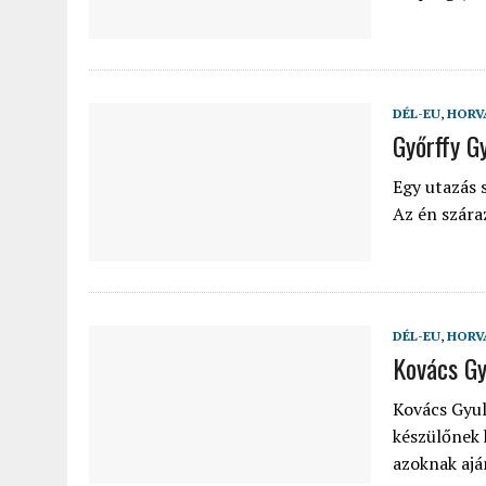
2022.02.12.
|
FODOR LAJOS: NYOLC NAP A VÍZESÉSEK ÉS GLECCSEREK
2026.04.01.
|
EURÓPA LEGFONTOSABB VÁROSAI A DIGITÁLIS NOMÁD
DÉL-EU
,
HORV
Győrffy G
Egy utazás 
Az én szára
DÉL-EU
,
HORV
Kovács Gy
Kovács Gyul
készülőnek 
azoknak ajá