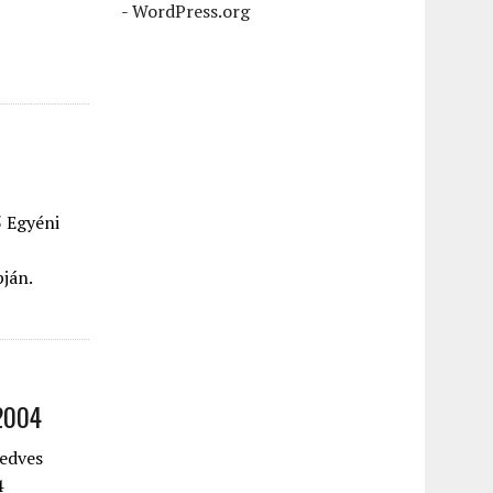
-
WordPress.org
 Egyéni
ján.
 2004
Kedves
4