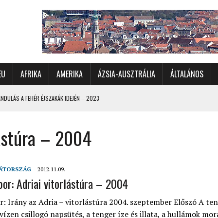
EU
AFRIKA
AMERIKA
ÁZSIA-AUSZTRÁLIA
ÁLTALÁNOS
DULÁS A FEHÉR ÉJSZAKÁK IDEJÉN – 2023
 ÉSZAKI ÉS NYUGATI VIDÉKEIN – 2023
lástúra – 2004
OMÉTERES CSALÁDI AUTÓZÁS A SARKKÖRÖN TÚLRA – 2001
KÜL IS ÜNNEPLŐBEN
RÁNDULÁS GYERGYÓI RÁADÁSSAL – 2022
ÁTORSZÁG
2012.11.09.
CHELLE-SZIGETEK – 2022
bor: Adriai vitorlástúra – 2004
 – 2017
r: Irány az Adria – vitorlástúra 2004. szeptember Előszó A te
TORSZÁG, SZLOVÉNIA, AUSZTRIA – 2021
vízen csillogó napsütés, a tenger íze és illata, a hullámok mo