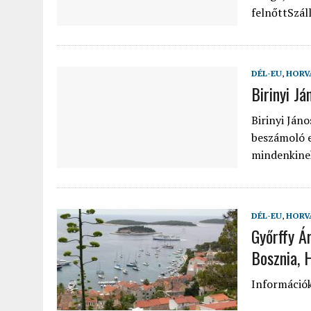
felnőttSzáll
DÉL-EU
,
HORV
Birinyi J
Birinyi Ján
beszámoló e
mindenkine
DÉL-EU
,
HORV
Győrffy Ár
Bosznia, 
Információk,