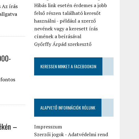
Hibás link esetén érdemes a jobb
 Az írás
felső részen található keresőt
allgatva
használni - például a szerző
nevének vagy a keresett írás
címének a beírásával
Győrffy Árpád szerkesztő
000-
KERESSEN MINKET A FACEBOOKON
 fontos
ALAPVETŐ INFORMÁCIÓK RÓLUNK
yékén –
Impresszum
Szerzői jogok
-
Adatvédelmi rend