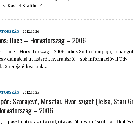
ás: Kastel Stafilic, 4…
ÁTORSZÁG
2012.10.26.
ános: Duce – Horvátország – 2006
os: Duce – Horvátország – 2006. július Sodró tempójú, jó hangu
gy dalmáciai utazásról, nyaralásról – sok információval Üdv
k! 2 napja érkeztünk…
ÁTORSZÁG
2012.10.25.
pád: Szarajevó, Mosztár, Hvar-sziget (Jelsa, Stari G
Horvátország – 2006
 tapasztalatok az utakról, utazásról, nyaralásról – árakkal és 