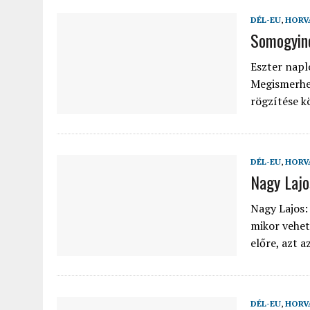
DÉL-EU
,
HORV
Somogyiné
Eszter napl
Megismerhet
rögzítése k
DÉL-EU
,
HORV
Nagy Lajo
Nagy Lajos:
mikor vehet
előre, azt 
DÉL-EU
,
HORV