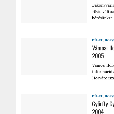
Bakonyvárin
rövid válto
kérésünkre,
DÉL-EU
,
HORV
Vámosi Il
2005
Vámosi Ildi
információ a
Horvátorsz
DÉL-EU
,
HORV
Győrffy G
2004