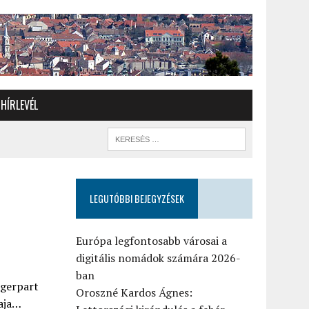
HÍRLEVÉL
LEGUTÓBBI BEJEGYZÉSEK
Európa legfontosabb városai a
digitális nomádok számára 2026-
ban
ngerpart
Oroszné Kardos Ágnes:
raja…