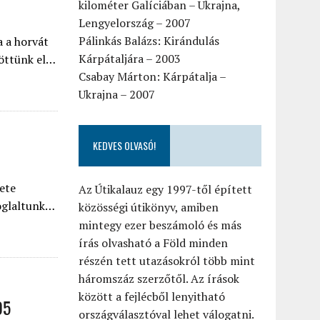
kilométer Galíciában – Ukrajna,
Lengyelország – 2007
Pálinkás Balázs: Kirándulás
a a horvát
Kárpátaljára – 2003
töttünk el…
Csabay Márton: Kárpátalja –
Ukrajna – 2007
KEDVES OLVASÓ!
ete
Az Útikalauz egy 1997-től épített
foglaltunk…
közösségi útikönyv, amiben
mintegy ezer beszámoló és más
írás olvasható a Föld minden
részén tett utazásokról több mint
háromszáz szerzőtől. Az írások
között a fejlécből lenyitható
05
országválasztóval lehet válogatni.