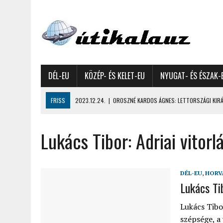
DÉL-EU
KÖZÉP- ÉS KELET-EU
NYUGAT- ÉS ÉSZAK-
FRISS
2023.12.24.
|
OROSZNÉ KARDOS ÁGNES: LETTORSZÁGI KIRÁN
2023.12.09.
|
GYŐRFFY GYULA: 4600 KILOMÉTERES MOTOROZÁS EURÓPA
Lukács Tibor: Adriai vitor
2023.11.17.
|
GYŐRFFY ÁRPÁD: NAGY KALANDUNK ÉSZAKON – 8500 KIL
2022.12.21.
|
VALLÁSOK FELETTI FEHÉR KARÁCSONYOK – AKÁR HÓ NÉL
2022.12.11.
|
OROSZNÉ KARDOS ÁGNES, OROSZ JÓZSEF: MOLDOVAI KI
DÉL-EU
,
HORV
2022.03.08.
|
GYŐRFFY GYULA – A VILÁG LEGSZEBB SZIGETEI I. – SEY
Lukács Ti
2022.02.26.
|
GÁL ZOLTÁN GYÖRGY: AZ ŐSZI JAPÁN A HEGYEKET JÁRVA
Lukács Tibo
2022.02.24.
|
LIGETI ZSUZSA: DÉLNYUGATI SZOMSZÉDOLÁS – HORVÁ
szépsége, a 