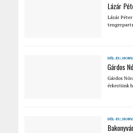
Lázár Pét
Lázár Péter
tengerpartr
DÉL-EU
,
HORV
Gárdos Nó
Gárdos Nóra
érkeztünk h
DÉL-EU
,
HORV
Bakonyvár