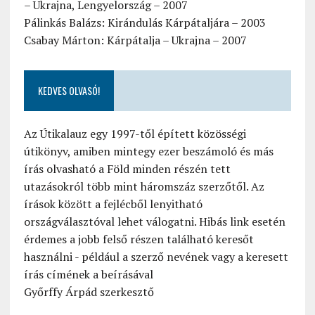
– Ukrajna, Lengyelország – 2007
Pálinkás Balázs: Kirándulás Kárpátaljára – 2003
Csabay Márton: Kárpátalja – Ukrajna – 2007
KEDVES OLVASÓ!
Az Útikalauz egy 1997-től épített közösségi
útikönyv, amiben mintegy ezer beszámoló és más
írás olvasható a Föld minden részén tett
utazásokról több mint háromszáz szerzőtől. Az
írások között a fejlécből lenyitható
országválasztóval lehet válogatni. Hibás link esetén
érdemes a jobb felső részen található keresőt
használni - például a szerző nevének vagy a keresett
írás címének a beírásával
Győrffy Árpád szerkesztő