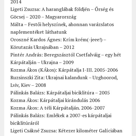
2014
Ligeti Zsuzsa: A haranglábak földjén – Őrség és
Göcsej – 2020 – Magyarország
Málta – Festői helyszínek, ahonnan varázslatos
naplementéket láthatunk
Oroszné Kardos Ágnes: Krím krém(-jeee!) –
Körutazás Ukrajnában – 2012
Pintér András: Beregszásztól Csetfalváig – egy hét
Kárpátalján – Ukrajna – 2009
Kozma Ákos (KÁkos): Kárpátalja I-III. 2005-2006
Ruzsinszki Zita: Ukrajnai kalandunk – Uzghoorod,
Lviv, Kiev – 2008
Pálinkás Balázs: Kárpátaljai biciklitúra – 2005
Kozma Ákos: Kárpátaljai kirándulás 2006
Kozma Ákos: A téli Kárpátalján. 2006-2007
Pálinkás Balázs: Emlékek a 2007-es kárpátaljai
biciklitúráról
Ligeti Csákné Zsuzsa: Kétezer kilométer Galíciában