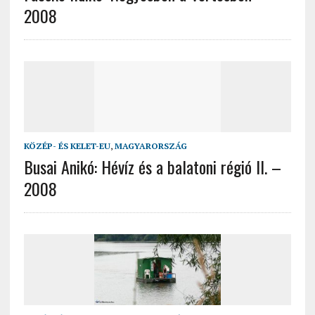
2008
KÖZÉP- ÉS KELET-EU
,
MAGYARORSZÁG
Busai Anikó: Hévíz és a balatoni régió II. –
2008