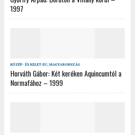
1997
KÖZÉP- ÉS KELET-EU
,
MAGYARORSZÁG
Horváth Gábor: Két keréken Aquincumtól a
Normafához – 1999