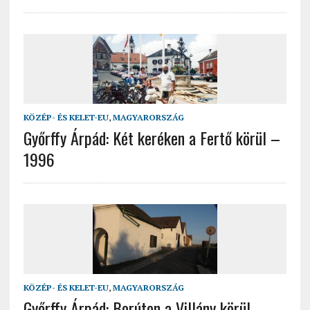
KÖZÉP- ÉS KELET-EU
,
MAGYARORSZÁG
Győrffy Árpád: Két keréken a Fertő körül –
1996
KÖZÉP- ÉS KELET-EU
,
MAGYARORSZÁG
Győrffy Árpád: Borúton a Villány körül –