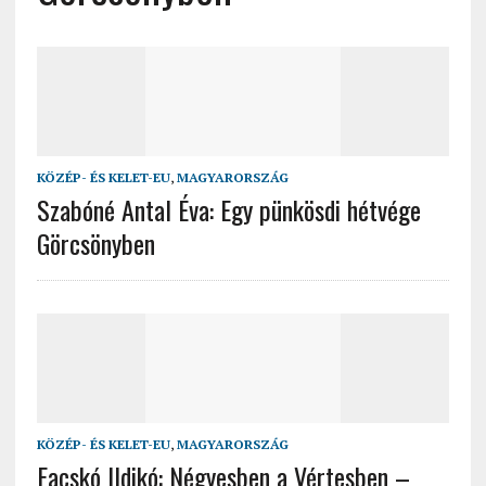
KÖZÉP- ÉS KELET-EU
,
MAGYARORSZÁG
Szabóné Antal Éva: Egy pünkösdi hétvége
Görcsönyben
KÖZÉP- ÉS KELET-EU
,
MAGYARORSZÁG
Facskó Ildikó: Négyesben a Vértesben –