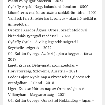
északi és nyugati vidékein – 2023
Győrffy Árpád: Nagy kalandunk északon – 8500
kilométeres családi autózás a sarkkörön túlra – 2001
Vallások feletti fehér karácsonyok – akár hó nélkül is
ünneplőben
Oroszné Kardos Ágnes, Orosz József: Moldovai
kirándulás gyergyói ráadással – 2022
Győrffy Gyula – A világ legszebb szigetei I. –
Seychelle-szigetek – 2022
Gál Zoltán György: Az őszi Japán a hegyeket járva –
2017
Ligeti Zsuzsa: Délnyugati szomszédolás –
Horvátország, Szlovénia, Ausztria – 2021
Fodor Lajos: Nyolc nap a vízesések és gleccserek
országában – Izland – 2018
Ligeti Zsuzsa: Három nap az Ormánságban és
Villányban – Magyarország – 2021
Gál Zoltán György: Oszakától Hokkaidóig – Japán –