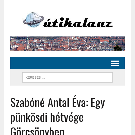
Szabóné Antal Éva: Egy
pünkösdi hétvége
Görcsönyben