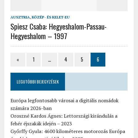
AUSZTRIA
,
KÖZÉP- ÉS KELET-EU
Spiesz Csaba: Hegyeshalom-Passau-
Hegyeshalom – 1997
«
1
…
4
5
6
LEGUTÓBBI BEJEGYZÉSEK
Európa legfontosabb városai a digitális nomádok
számára 2026-ban
Oroszné Kardos Ágnes: Lettországi kirándulás a
fehér éjszakák idején – 2023
Győrffy Gyula: 4600 kilométeres motorozás Európa