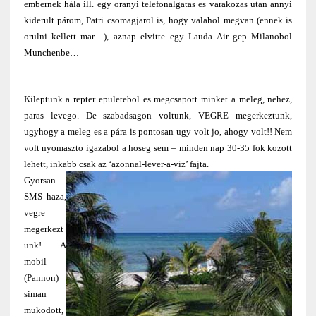
embernek hála ill. egy oranyi telefonalgatas es varakozas utan annyi
kiderult párom, Patri csomagjarol is, hogy valahol megvan (ennek is
orulni kellett mar…), aznap elvitte egy Lauda Air gep Milanobol
Munchenbe…
Kileptunk a repter epuletebol es megcsapott minket a meleg, nehez,
paras levego. De szabadsagon voltunk, VEGRE megerkeztunk,
ugyhogy a meleg es a pára is pontosan ugy volt jo, ahogy volt!! Nem
volt nyomaszto igazabol a hoseg sem – minden nap 30-35 fok kozott
lehett, inkabb csak az ‘azonnal-lever-a-viz’ fajta.
Gyorsan
SMS haza,
vegre
megerkezt
unk! A
mobil
(Pannon)
siman
mukodott,