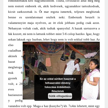
elmondottakra kell hagyatkoznom. Tiszta, civilizacio altal még meg
nem rontott emberek ok, akik kedvesek, ugyanakkor tartozkodoak,
kicsit zarkozottak is. Őt mar regota ismertek, teljesen megbiztak
benne es szemlatomast orultek neki. Emberunk beszelt is
valamennyire maja nyelven, az itt elok jobbara pedig csak azon.
Nehanyan voltak csak, akik tudtak spanyolul. A hazak szetszorva a
fak kozott, mi nem is lattunk tobbet mint 5-6 colop haziko. Igaz, hogy
sokan laknak egy hazban, lehet hogy nem is volt sokkal tobb haz.
Az
elso
csaladban
akinek a
hazat
meglatoga
ttuk 6
gyerek
Ez az oldal sütiket használ a
felhasználói élmény
volt, a 28
fokozása érdekében.
eves
Részletek
haziasszon
Sütik elfogadása
y pedig
varandos volt epp. Maga a haz (kunyho?) kb. 7x4m lehetett, mint egy