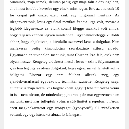
piramisok, maja romok; delutan pedig egy maja falu a dzsungelben,
ahol most is tobbe-kevesbe ugy elnek, mint regen. Erre az utra csak 10
fos csapat jott ossze, ezert csak egy furgonnal mentunk. Az
idegenvezetonk, Jesus egy fiatal mexikoi-francia urge volt, messze a
legjobb idegenvezto az utunk soran! Elegge mexikoi volt ahhoz,
hogy teljesen kepben legyen mindenben; ugyanakkor elegge kulfoldi
ahhoz, hogy objektiven, a kivulallo szemevel lassa a dolgokat. Nem
mellekesen pedig kimondottan szorakoztato stilusu eloado.
Ugyanazon az utvonalon mentunk, mint Chichen Itza fele, csak nem
olyan messze. Rengeteg erdekeset meselt Jesus – szinte folyamatosan
-, es tenyleg ugy es olyan dolgokrol, hogy egesz nap el lehetett volna
hallgatni. Eloszor egy apro faluban alltunk meg, egy
ajandekvasarlassal egybekotott technikai szunetre. Rengeteg szep,
autentikus maja kezmuves targyat (nem gagyit) lehetett volna venni
itt is – nem olcson, de mindenkepp jo aron -; de mar egyszeruen nem
mertunk, mert mar tulleptuk volna a súlylimitet a repulon… Párom
azert megkockaztatott egy szonyeget (gyonyoru!!), ill. mindketten
vettunk egy-egy isteneket abrazolo fafaragast.