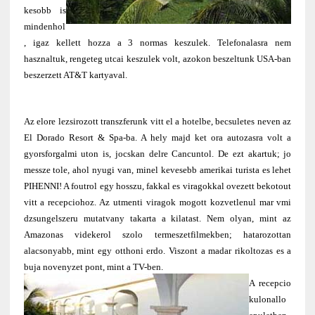
kesobb is
mindenhol
, igaz kellett hozza a 3 normas keszulek. Telefonalasra nem
hasznaltuk, rengeteg utcai keszulek volt, azokon beszeltunk USA-ban
beszerzett AT&T kartyaval.
Az elore lezsirozott transzferunk vitt el a hotelbe, becsuletes neven az
El Dorado Resort & Spa-ba. A hely majd ket ora autozasra volt a
gyorsforgalmi uton is, jocskan delre Cancuntol. De ezt akartuk; jo
messze tole, ahol nyugi van, minel kevesebb amerikai turista es lehet
PIHENNI! A foutrol egy hosszu, fakkal es viragokkal ovezett bekotout
vitt a recepciohoz. Az utmenti viragok mogott kozvetlenul mar vmi
dzsungelszeru mutatvany takarta a kilatast. Nem olyan, mint az
Amazonas videkerol szolo termeszetfilmekben; hatarozottan
alacsonyabb, mint egy otthoni erdo. Viszont a madar rikoltozas es a
buja novenyzet pont, mint a TV-ben.
A recepcio
kulonallo