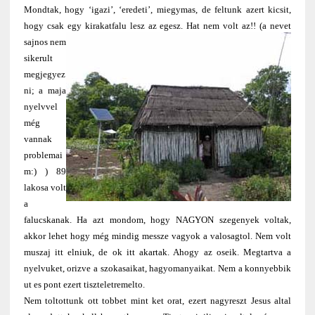
Mondtak, hogy ‘igazi’, ‘eredeti’, miegymas, de feltunk azert kicsit,
hogy csak egy kirakatfalu lesz az egesz.
Hat nem volt az!! (a nevet
sajnos nem
sikerult
megjegyez
ni; a maja
nyelvvel
még
vannak
problemai
m:) ) 89
lakosa volt
a
falucskanak. Ha azt mondom, hogy NAGYON szegenyek voltak,
akkor lehet hogy még mindig messze vagyok a valosagtol. Nem volt
muszaj itt elniuk, de ok itt akartak. Ahogy az oseik. Megtartva a
nyelvuket, orizve a szokasaikat, hagyomanyaikat. Nem a konnyebbik
ut es pont ezert tiszteletremelto.
Nem toltottunk ott tobbet mint ket orat, ezert nagyreszt Jesus altal