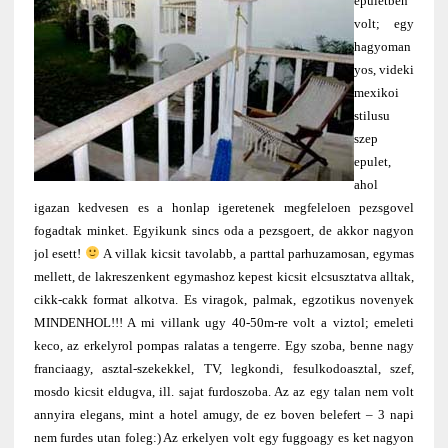
epuletben
volt; egy
hagyoman
yos, videki
mexikoi
stilusu
szep
epulet,
ahol
igazan kedvesen es a honlap igeretenek megfeleloen pezsgovel
fogadtak minket. Egyikunk sincs oda a pezsgoert, de akkor nagyon
jol esett!
A villak kicsit tavolabb, a parttal parhuzamosan, egymas
mellett, de lakreszenkent egymashoz kepest kicsit elcsusztatva alltak,
cikk-cakk format alkotva. Es viragok, palmak, egzotikus novenyek
MINDENHOL!!! A mi villank ugy 40-50m-re volt a viztol; emeleti
keco, az erkelyrol pompas ralatas a tengerre. Egy szoba, benne nagy
franciaagy, asztal-szekekkel, TV, legkondi, fesulkodoasztal, szef,
mosdo kicsit eldugva, ill. sajat furdoszoba. Az az egy talan nem volt
annyira elegans, mint a hotel amugy, de ez boven belefert – 3 napi
nem furdes utan foleg:) Az erkelyen volt egy fuggoagy es ket nagyon