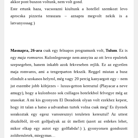
akkor pont buszon voltunk, nem volt gond.
Este ertunk haza, vacsorazni kiultunk a hotellel szemkozt levo
aprocska pizzeria teraszara – aznapra megvolt nekik is a
latvanyossag:)
Masnapra, 26-ara
csak egy felnapos programunk volt,
Tulum
. Ez is
egy
maja romvaros
. Kulonlegessege nem annyira az ott levo epuletek
szepsegeben, hanem inkabb azok fekveseben rejlik. Ez az egyetlen
maja romvaros, ami a tengerparton fekszik. Reggel miutan a busz
elindult a szokasos helyrol, még vagy 20 percig kanyargott egy – nem
jut eszembe jobb kifejezes – luxus-getton keresztul (Playacar a neve
amugy), hogy a kulonbozo sok csillagos hotelekbol felvegye még az
utasokat. A mi kis gyonyoru El Doradonk olyan volt ezekhez kepest,
hogy itt talan a hatso a udvaraban turtek volna csak meg! Es ilyenek
sorakoztak egy egesz varosresznyi teruleten keresztul! Az uttest
diszkőből, itt-ott golfpalyak az út mellett (azert az erdekes lehet,
mikor elkap egy autot egy golflabda!:) ), gyonyoruen gondozott
zoldteruletek, miegymas…