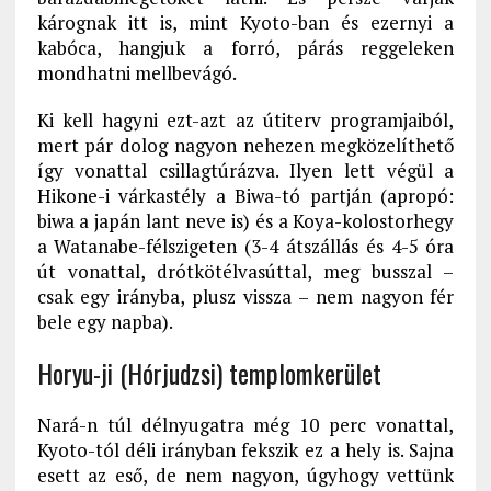
kárognak itt is, mint Kyoto-ban és ezernyi a
kabóca, hangjuk a forró, párás reggeleken
mondhatni mellbevágó.
Ki kell hagyni ezt-azt az útiterv programjaiból,
mert pár dolog nagyon nehezen megközelíthető
így vonattal csillagtúrázva. Ilyen lett végül a
Hikone-i várkastély a Biwa-tó partján (apropó:
biwa a japán lant neve is) és a Koya-kolostorhegy
a Watanabe-félszigeten (3-4 átszállás és 4-5 óra
út vonattal, drótkötélvasúttal, meg busszal –
csak egy irányba, plusz vissza – nem nagyon fér
bele egy napba).
Horyu-ji (Hórjudzsi) templomkerület
Nará-n túl délnyugatra még 10 perc vonattal,
Kyoto-tól déli irányban fekszik ez a hely is. Sajna
esett az eső, de nem nagyon, úgyhogy vettünk