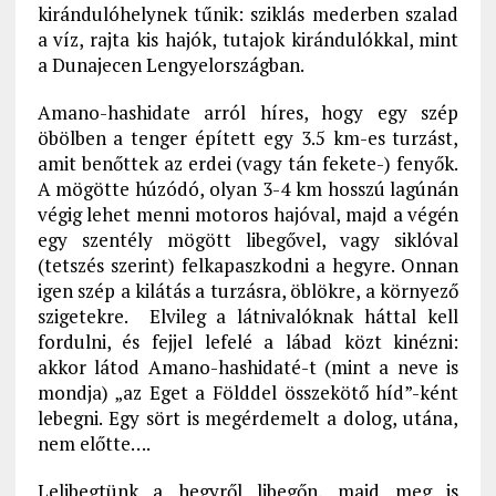
kirándulóhelynek tűnik: sziklás mederben szalad
a víz, rajta kis hajók, tutajok kirándulókkal, mint
a Dunajecen Lengyelországban.
Amano-hashidate arról híres, hogy egy szép
öbölben a tenger épített egy 3.5 km-es turzást,
amit benőttek az erdei (vagy tán fekete-) fenyők.
A mögötte húzódó, olyan 3-4 km hosszú lagúnán
végig lehet menni motoros hajóval, majd a végén
egy szentély mögött libegővel, vagy siklóval
(tetszés szerint) felkapaszkodni a hegyre. Onnan
igen szép a kilátás a turzásra, öblökre, a környező
szigetekre. Elvileg a látnivalóknak háttal kell
fordulni, és fejjel lefelé a lábad közt kinézni:
akkor látod Amano-hashidaté-t (mint a neve is
mondja) „az Eget a Földdel összekötő híd”-ként
lebegni. Egy sört is megérdemelt a dolog, utána,
nem előtte….
Lelibegtünk a hegyről libegőn, majd meg is