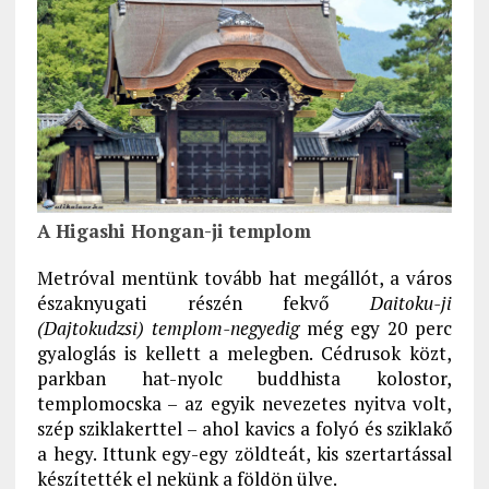
A Higashi Hongan-ji templom
Metróval mentünk tovább hat megállót, a város
északnyugati részén fekvő
Daitoku-ji
(Dajtokudzsi) templom-negyedig
még egy 20 perc
gyaloglás is kellett a melegben. Cédrusok közt,
parkban hat-nyolc buddhista kolostor,
templomocska – az egyik nevezetes nyitva volt,
szép sziklakerttel – ahol kavics a folyó és sziklakő
a hegy. Ittunk egy-egy zöldteát, kis szertartással
készítették el nekünk a földön ülve.