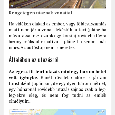
Rengetegen utaznak vonattal
Ha vidéken elakad az ember, vagy földcsuszamlás
miatt nem jár a vonat, lekéstük, a taxi (pláne ha
más utassal osztozunk egy kocsin) rövidebb távra
bizony reális alternatíva – pláne ha semmi más
nincs. Az autóstop nem ismeretes.
Általában az utazásról
Az egész itt leírt utazás mintegy három hetet
vett igénybe
. Ennél rövidebb időre is jártam
turistaként Japánban, de egy ilyen három hétnél,
egy hónapnál rövidebb utazás sajnos csak a leg-
leg-ekre elég, és nem fog tudni az emlék
elmélyülni.