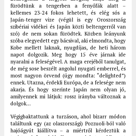
fürödtünk a tengerben a fenyőfák alatt –
kellemes 23-24 fokos lehetett, és elég sós a
Japán-tenger vize (végül is egy Oroszország
szibériai vidékei és Japán közti beltengerről van
szó) de nem sokan fürödtek. Közben leányunk
szóba elegyedett egy bácsival, aki elmondta, hogy
Kobe mellett laknak, nyugdíjas, de heti három
napot dolgozik. Meg hogy 15 éve járnak ide
nyaralni a feleségével. A maga erejéből tanulgat,
de még sose beszélt angolul nyugati emberrel, és
most nagyon örvend (úgy mondta: “delighted”)
ennek. Utazna, érdekli Európa, de a felesége nem
akarja. És hogy szerinte Japán nem olyan jó,
amilyennek mi látjuk: rossz irányba változnak a
dolgok…
Végigbaktattunk a turzáson, ahol bizarr módon
találtunk egy (az olaszországi) Pozzuoli-ból való
hajóágyút kiállítva – a miértről kérdeztük a