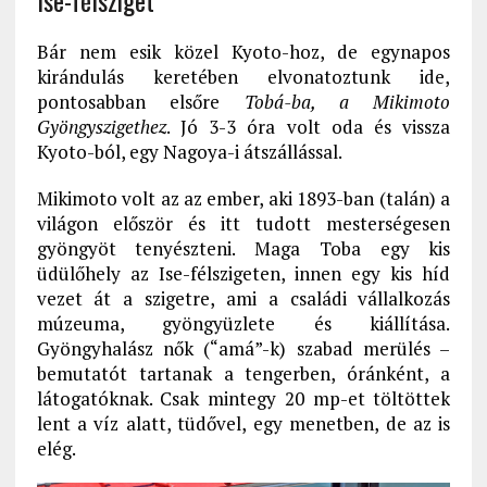
Bár nem esik közel Kyoto-hoz, de egynapos
kirándulás keretében elvonatoztunk ide,
pontosabban elsőre
Tobá-ba, a Mikimoto
Gyöngyszigethez
. Jó 3-3 óra volt oda és vissza
Kyoto-ból, egy Nagoya-i átszállással.
Mikimoto volt az az ember, aki 1893-ban (talán) a
világon először és itt tudott mesterségesen
gyöngyöt tenyészteni. Maga Toba egy kis
üdülőhely az Ise-félszigeten, innen egy kis híd
vezet át a szigetre, ami a családi vállalkozás
múzeuma, gyöngyüzlete és kiállítása.
Gyöngyhalász nők (“amá”-k) szabad merülés –
bemutatót tartanak a tengerben, óránként, a
látogatóknak. Csak mintegy 20 mp-et töltöttek
lent a víz alatt, tüdővel, egy menetben, de az is
elég.