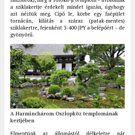
a sziklakertje érdekelt mindet igazán, úgyhogy
azt néztük meg. Cipő le, körbe egy faépület
tornácán, kilátás a száraz (patak-mentes)
sziklakertre, fejenként 3-400 JPY a belépőért – de
gyönyörű.
A Harminchárom Oszlopköz templomának
kertjében
Elmentünk az állomástól délkeletre pár