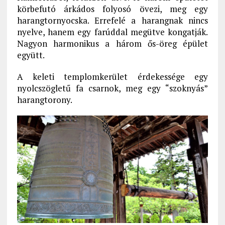
körbefutó árkádos folyosó övezi, meg egy
harangtornyocska. Errefelé a harangnak nincs
nyelve, hanem egy farúddal megütve kongatják.
Nagyon harmonikus a három ős-öreg épület
együtt.
A keleti templomkerület érdekessége egy
nyolcszögletű fa csarnok, meg egy “szoknyás”
harangtorony.