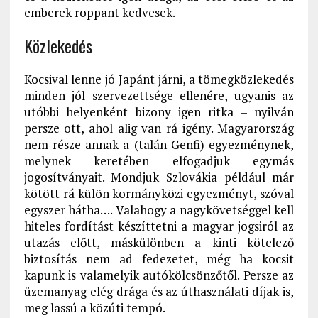
emberek roppant kedvesek.
Közlekedés
Kocsival lenne jó Japánt járni, a tömegközlekedés
minden jól szervezettsége ellenére, ugyanis az
utóbbi helyenként bizony igen ritka – nyilván
persze ott, ahol alig van rá igény. Magyarország
nem része annak a (talán Genfi) egyezménynek,
melynek keretében elfogadjuk egymás
jogosítványait. Mondjuk Szlovákia például már
kötött rá külön kormányközi egyezményt, szóval
egyszer hátha…. Valahogy a nagykövetséggel kell
hiteles fordítást készíttetni a magyar jogsiról az
utazás előtt, máskülönben a kinti kötelező
biztosítás nem ad fedezetet, még ha kocsit
kapunk is valamelyik autókölcsönzőtől. Persze az
üzemanyag elég drága és az úthasználati díjak is,
meg lassú a közúti tempó.