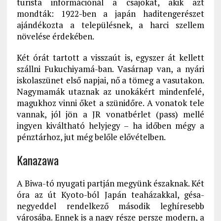
turista információnál a csajokat, akik azt
mondták: 1922-ben a japán haditengerészet
ajándékozta a településnek, a harci szellem
növelése érdekében.
Két órát tartott a visszaút is, egyszer át kellett
szállni Fukuchiyamá-ban. Vasárnap van, a nyári
iskolaszünet első napjai, nő a tömeg a vasutakon.
Nagymamák utaznak az unokákért mindenfelé,
magukhoz vinni őket a szünidőre. A vonatok tele
vannak, jól jön a JR vonatbérlet (pass) mellé
ingyen kiváltható helyjegy – ha időben mégy a
pénztárhoz, jut még belőle elővételben.
Kanazawa
A Biwa-tó nyugati partján megyünk északnak. Két
óra az út Kyoto-ból Japán teaházakkal, gésa-
negyeddel rendelkező második leghíresebb
városába. Ennek is a nagy része persze modern, a