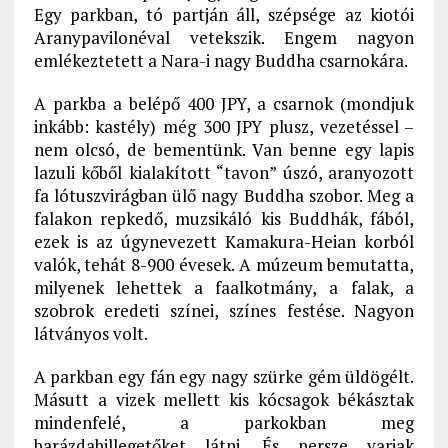
Egy parkban, tó partján áll, szépsége az kiotói
Aranypavilonéval vetekszik. Engem nagyon
emlékeztetett a Nara-i nagy Buddha csarnokára.
A parkba a belépő 400 JPY, a csarnok (mondjuk
inkább: kastély) még 300 JPY plusz, vezetéssel –
nem olcsó, de bementünk. Van benne egy lapis
lazuli kőből kialakított “tavon” úszó, aranyozott
fa lótuszvirágban ülő nagy Buddha szobor. Meg a
falakon repkedő, muzsikáló kis Buddhák, fából,
ezek is az úgynevezett Kamakura-Heian korból
valók, tehát 8-900 évesek. A múzeum bemutatta,
milyenek lehettek a faalkotmány, a falak, a
szobrok eredeti színei, színes festése. Nagyon
látványos volt.
A parkban egy fán egy nagy szürke gém üldögélt.
Másutt a vizek mellett kis kócsagok békásztak
mindenfelé, a parkokban meg
barázdabillegetőket látni. És persze varjak