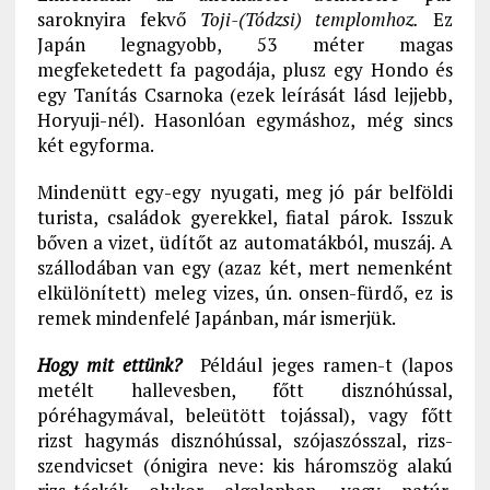
saroknyira fekvő
Toji-(Tódzsi) templomhoz.
Ez
Japán legnagyobb, 53 méter magas
megfeketedett fa pagodája, plusz egy Hondo és
egy Tanítás Csarnoka (ezek leírását lásd lejjebb,
Horyuji-nél). Hasonlóan egymáshoz, még sincs
két egyforma.
Mindenütt egy-egy nyugati, meg jó pár belföldi
turista, családok gyerekkel, fiatal párok. Isszuk
bőven a vizet, üdítőt az automatákból, muszáj. A
szállodában van egy (azaz két, mert nemenként
elkülönített) meleg vizes, ún. onsen-fürdő, ez is
remek mindenfelé Japánban, már ismerjük.
Hogy mit ettünk?
Például jeges ramen-t (lapos
metélt hallevesben, főtt disznóhússal,
póréhagymával, beleütött tojással), vagy főtt
rizst hagymás disznóhússal, szójaszósszal, rizs-
szendvicset (ónigira neve: kis háromszög alakú