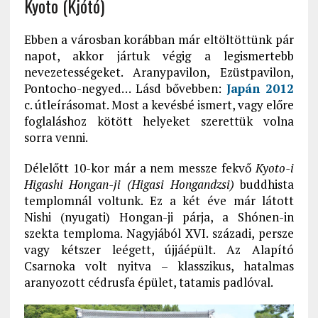
Kyoto (Kjótó)
Ebben a városban korábban már eltöltöttünk pár
napot, akkor jártuk végig a legismertebb
nevezetességeket. Aranypavilon, Ezüstpavilon,
Pontocho-negyed… Lásd bővebben:
Japán 2012
c. útleírásomat. Most a kevésbé ismert, vagy előre
foglaláshoz kötött helyeket szerettük volna
sorra venni.
Délelőtt 10-kor már a nem messze fekvő
Kyoto-i
Higashi Hongan-ji (Higasi Hongandzsi)
buddhista
templomnál voltunk. Ez a két éve már látott
Nishi (nyugati) Hongan-ji párja, a Shónen-in
szekta temploma. Nagyjából XVI. századi, persze
vagy kétszer leégett, újjáépült. Az Alapító
Csarnoka volt nyitva – klasszikus, hatalmas
aranyozott cédrusfa épület, tatamis padlóval.