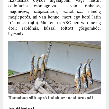
rizs-táskák olykor algalapban, vagy natúr,
cellofánba csomagolva – van tonhalas,
majonézes, szójaszószos, wasabi-s…. mindig
meglepetés, mi van benne, mert egy betű latin
írás nincs rajta). Minden kis ABC-ben van meleg
étel: rablóhús, hússal töltött gőzgombóc,
ilyesmik.
Hamuban sült apró halak az utcai árusnál
Ise-félsziget