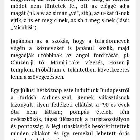
módot nem tüntetek fel, ott az eléggé adja
magát (pl. a w az símán „vé”, stb.), az u-kat ü-nek
ejtik, a ts-et meg c-nek, az sh-t meg s-nek (lásd:
„Micubisi”).
Japánban az a szokás, hogy a tulajdonnevek
végén a közneveket is japánul közlik, majd
megadják utóbbinak az angol fordítását, pl.
Chuzen-ji tó, Momiji-take vízesés, Hozen-ji
templom. Próbáltam e tekintetben következetes
lenni a szövegezésben.
Egy júliusi hétköznap este indultunk Budapestről
a Turkish Airlines-szal. Remek választásnak
bizonyult: ilyen fedélzeti ellátást a ’90-es évek
óta nem láttam; pompás ételek, fém
evőeszközök, tágas üléssorok a turistaosztályon
és pontosság. A légi utaskísérők besötétíttettek
minden ablakot és így remekül lehetett órás