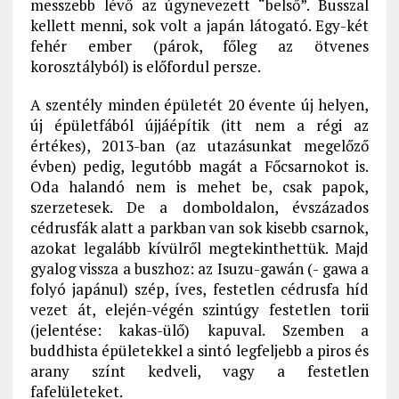
messzebb lévő az úgynevezett “belső”. Busszal
kellett menni, sok volt a japán látogató. Egy-két
fehér ember (párok, főleg az ötvenes
korosztályból) is előfordul persze.
A szentély minden épületét 20 évente új helyen,
új épületfából újjáépítik (itt nem a régi az
értékes), 2013-ban (az utazásunkat megelőző
évben) pedig, legutóbb magát a Főcsarnokot is.
Oda halandó nem is mehet be, csak papok,
szerzetesek. De a domboldalon, évszázados
cédrusfák alatt a parkban van sok kisebb csarnok,
azokat legalább kívülről megtekinthettük. Majd
gyalog vissza a buszhoz: az Isuzu-gawán (- gawa a
folyó japánul) szép, íves, festetlen cédrusfa híd
vezet át, elején-végén szintúgy festetlen torii
(jelentése: kakas-ülő) kapuval. Szemben a
buddhista épületekkel a sintó legfeljebb a piros és
arany színt kedveli, vagy a festetlen
fafelületeket.