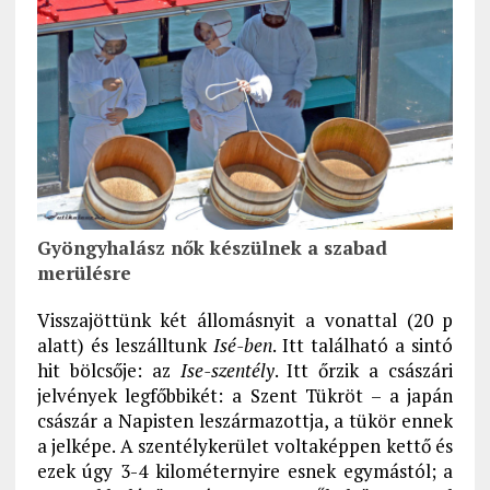
Gyöngyhalász nők készülnek a szabad
merülésre
Visszajöttünk két állomásnyit a vonattal (20 p
alatt) és leszálltunk
Isé-ben
. Itt található a sintó
hit bölcsője: az
Ise-szentély
. Itt őrzik a császári
jelvények legfőbbikét: a Szent Tükröt – a japán
császár a Napisten leszármazottja, a tükör ennek
a jelképe. A szentélykerület voltaképpen kettő és
ezek úgy 3-4 kilométernyire esnek egymástól; a