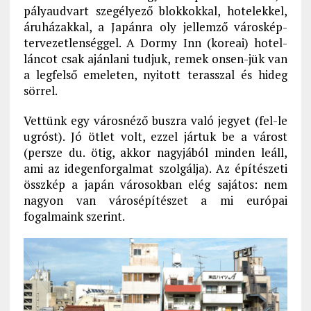
pályaudvart szegélyező blokkokkal, hotelekkel,
áruházakkal, a Japánra oly jellemző városkép-
tervezetlenséggel. A Dormy Inn (koreai) hotel-
láncot csak ajánlani tudjuk, remek onsen-jük van
a legfelső emeleten, nyitott terasszal és hideg
sörrel.
Vettünk egy városnéző buszra való jegyet (fel-le
ugróst). Jó ötlet volt, ezzel jártuk be a várost
(persze du. ötig, akkor nagyjából minden leáll,
ami az idegenforgalmat szolgálja). Az építészeti
összkép a japán városokban elég sajátos: nem
nagyon van városépítészet a mi európai
fogalmaink szerint.