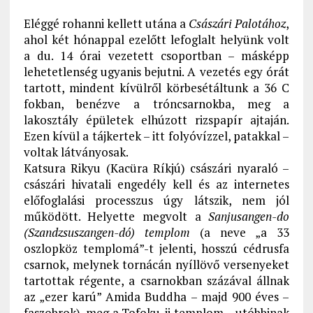
Eléggé rohanni kellett utána a
Császári Palotához
,
ahol két hónappal ezelőtt lefoglalt helyünk volt
a du. 14 órai vezetett csoportban – másképp
lehetetlenség ugyanis bejutni. A vezetés egy órát
tartott, mindent kívülről körbesétáltunk a 36 C
fokban, benézve a tróncsarnokba, meg a
lakosztály épületek elhúzott rizspapír ajtaján.
Ezen kívül a tájkertek – itt folyóvízzel, patakkal –
voltak látványosak.
Katsura Rikyu (Kacüra Ríkjú) császári nyaraló –
császári hivatali engedély kell és az internetes
előfoglalási processzus úgy látszik, nem jól
működött. Helyette megvolt a
Sanjusangen-do
(Szandzsuszangen-dó) templom
(a neve „a 33
oszlopköz templomá”-t jelenti, hosszú cédrusfa
csarnok, melynek tornácán nyíllövő versenyeket
tartottak régente, a csarnokban százával állnak
az „ezer karú” Amida Buddha – majd 900 éves –
faszobrok), meg a Tofoku-ji templom – utóbbinak