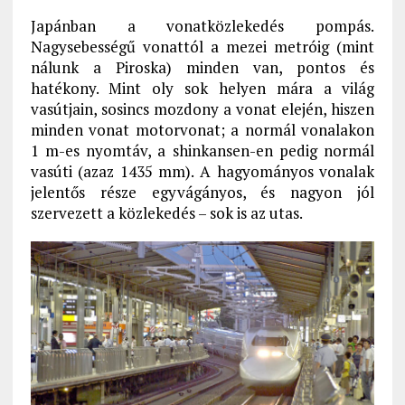
Japánban a vonatközlekedés pompás.
Nagysebességű vonattól a mezei metróig (mint
nálunk a Piroska) minden van, pontos és
hatékony. Mint oly sok helyen mára a világ
vasútjain, sosincs mozdony a vonat elején, hiszen
minden vonat motorvonat; a normál vonalakon
1 m-es nyomtáv, a shinkansen-en pedig normál
vasúti (azaz 1435 mm). A hagyományos vonalak
jelentős része egyvágányos, és nagyon jól
szervezett a közlekedés – sok is az utas.