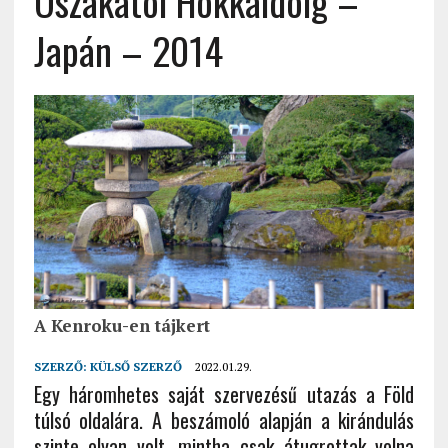
Oszakától Hokkaidóig –
Japán – 2014
A Kenroku-en tájkert
SZERZŐ:
KÜLSŐ SZERZŐ
2022.01.29.
Egy háromhetes saját szervezésű utazás a Föld
túlsó oldalára. A beszámoló alapján a kirándulás
szinte olyan volt, mintha csak átugrottak volna