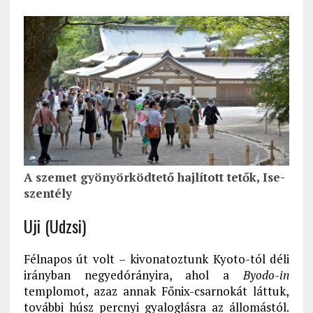
A szemet gyönyörködtető hajlított tetők, Ise-
szentély
Uji (Udzsi)
Félnapos út volt – kivonatoztunk Kyoto-tól déli
irányban negyedórányira, ahol a
Byodo-in
templomot, azaz annak Főnix-csarnokát láttuk,
további húsz percnyi gyaloglásra az állomástól.