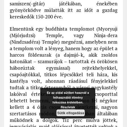
samiszen(-gitár) játékában, énekében
gyönyörködve múlatták itt az időt a gazdag
kereskedők 150-200 éve.
Elmentünk egy buddhista templomot (Myoryuji
(Mjórjudzsi) Temple, vagy Ninja-dera
(Nindzsadéra) Temple) megnézni, amelyben nem
a templom volt a lényeg, hanem hogy az épület a
harcos földesurak (a dajmjó-k, akik zsoldos
katonákat – szamurájok – tartottak és örökösen
háborúztak egymással) rejtekhelyekkel,
csapóajtókkal, titkos lépcsőkkel teli háza, kis
kastélya volt, ahonnan ráadásul fényjelekkel
tudtak a titkos őrtoronyból a városi nagykastély
Ez az oldal sütiket használ a
lakóival értekezni. Csak vezetett csoporttal
felhasználói élmény
lehetett bemenni, a kaputelefonon fél négykor
fokozása érdekében.
kellett a 4 órás csoportba jelentkezni, nagyon
Részletek
szertartásos módon, ahogy Japánban általában
Sütik elfogadása
működnek a dolgok. Tíz perc múlva jöttek,
jegyvásárlás, majd aláírással átvetették velünk a