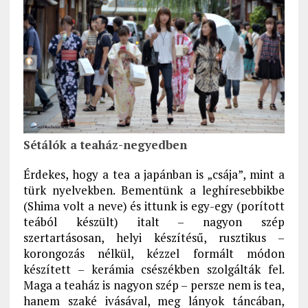
Sétálók a teaház-negyedben
Érdekes, hogy a tea a japánban is „csája”, mint a
türk nyelvekben. Bementünk a leghíresebbikbe
(Shima volt a neve) és ittunk is egy-egy (porított
teából készült) italt – nagyon szép
szertartásosan, helyi készítésű, rusztikus –
korongozás nélkül, kézzel formált módon
készített – kerámia csészékben szolgálták fel.
Maga a teaház is nagyon szép – persze nem is tea,
hanem szaké ivásával, meg lányok táncában,