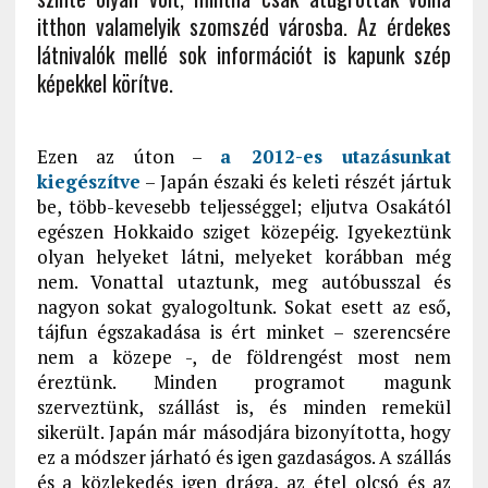
itthon valamelyik szomszéd városba. Az érdekes
látnivalók mellé sok információt is kapunk szép
képekkel körítve.
Ezen az úton –
a 2012-es utazásunkat
kiegészítve
– Japán északi és keleti részét jártuk
be, több-kevesebb teljességgel; eljutva Osakától
egészen Hokkaido sziget közepéig. Igyekeztünk
olyan helyeket látni, melyeket korábban még
nem. Vonattal utaztunk, meg autóbusszal és
nagyon sokat gyalogoltunk. Sokat esett az eső,
tájfun égszakadása is ért minket – szerencsére
nem a közepe -, de földrengést most nem
éreztünk. Minden programot magunk
szerveztünk, szállást is, és minden remekül
sikerült. Japán már másodjára bizonyította, hogy
ez a módszer járható és igen gazdaságos. A szállás
és a közlekedés igen drága, az étel olcsó és az