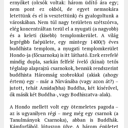
ernyőket (olcsók voltak: három üdítő ára egy;
nem pont ez okból, de egyet nemsokára
letettünk és el is vesztettünk) és gyalogoltunk a
városkában. Nem túl nagy területen szétszórva,
elég koncentráltan terül el a nyugati (a nagyobb)
és a keleti (kisebb) templomkerület. A világ
legrégibb faépülete, egy mintegy 1400(!) éves
buddhista templom, a nyugati templomkerület
Hondo-ja (főcsarnoka) is itt látható. Ezek errefelé
mindig dupla, sarkán felfelé ívelő (kínai) tetős
téglalap alaprajzú csarnokok, bennük rendszerint
buddhista Háromság szobrokkal (akiak (ahogy
értem) egy – már a Nirvánába (vagy azon át?) –
jutott, tehát Amida(bha) Buddha, két kísérővel,
ők másik két Buddha-, vagy Bodhiszatva-alak).
A Hondo mellett volt egy ötemeletes pagoda –
az is ugyanilyen régi – meg még egy csarnok (a
Tanulmányok Csarnoka), abban is Buddhák.
Kámforfából, lótuszon ülve. A három épületet