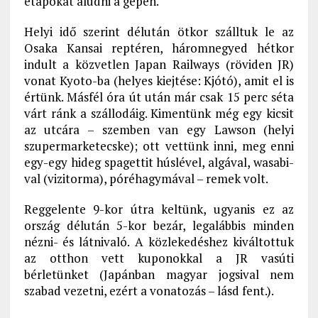
etapokat aludni a gépen.
Helyi idő szerint délután ötkor szálltuk le az
Osaka Kansai reptéren, háromnegyed hétkor
indult a közvetlen Japan Railways (röviden JR)
vonat Kyoto-ba (helyes kiejtése: Kjótó), amit el is
értünk. Másfél óra út után már csak 15 perc séta
várt ránk a szállodáig. Kimentünk még egy kicsit
az utcára – szemben van egy Lawson (helyi
szupermarketecske); ott vettünk inni, meg enni
egy-egy hideg spagettit húslével, algával, wasabi-
val (vizitorma), póréhagymával – remek volt.
Reggelente 9-kor útra keltünk, ugyanis ez az
ország délután 5-kor bezár, legalábbis minden
nézni- és látnivaló. A közlekedéshez kiváltottuk
az otthon vett kuponokkal a JR vasúti
bérletünket (Japánban magyar jogsival nem
szabad vezetni, ezért a vonatozás – lásd fent.).