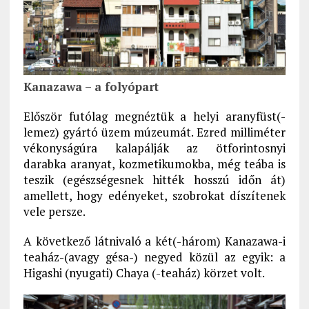
Kanazawa – a folyópart
Először futólag megnéztük a helyi aranyfüst(-
lemez) gyártó üzem múzeumát. Ezred milliméter
vékonyságúra kalapálják az ötforintosnyi
darabka aranyat, kozmetikumokba, még teába is
teszik (egészségesnek hitték hosszú időn át)
amellett, hogy edényeket, szobrokat díszítenek
vele persze.
A következő látnivaló a két(-három) Kanazawa-i
teaház-(avagy gésa-) negyed közül az egyik: a
Higashi (nyugati) Chaya (-teaház) körzet volt.