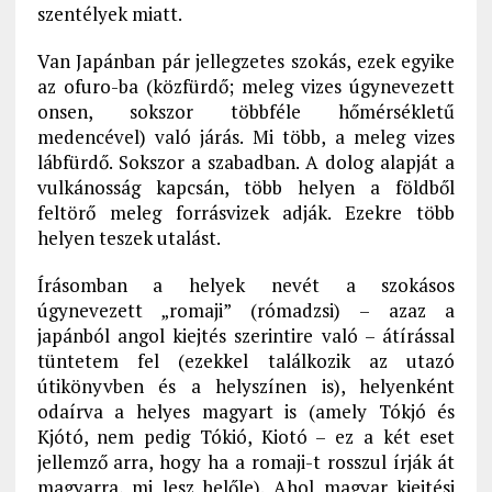
szentélyek miatt.
Van Japánban pár jellegzetes szokás, ezek egyike
az ofuro-ba (közfürdő; meleg vizes úgynevezett
onsen, sokszor többféle hőmérsékletű
medencével) való járás. Mi több, a meleg vizes
lábfürdő. Sokszor a szabadban. A dolog alapját a
vulkánosság kapcsán, több helyen a földből
feltörő meleg forrásvizek adják. Ezekre több
helyen teszek utalást.
Írásomban a helyek nevét a szokásos
úgynevezett „romaji” (rómadzsi) – azaz a
japánból angol kiejtés szerintire való – átírással
tüntetem fel (ezekkel találkozik az utazó
útikönyvben és a helyszínen is), helyenként
odaírva a helyes magyart is (amely Tókjó és
Kjótó, nem pedig Tókió, Kiotó – ez a két eset
jellemző arra, hogy ha a romaji-t rosszul írják át
magyarra, mi lesz belőle). Ahol magyar kiejtési