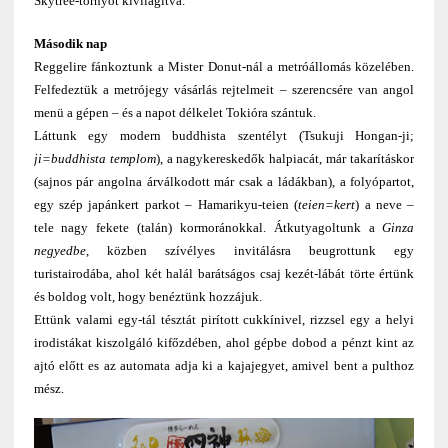
Skytree-tornyot kivilágítva.
Második nap
Reggelire fánkoztunk a Mister Donut-nál a metróállomás közelében.
Felfedeztük a metrójegy vásárlás rejtelmeit – szerencsére van angol
menü a gépen – és a napot délkelet Tokióra szántuk.
Láttunk egy modern buddhista szentélyt (Tsukuji Hongan-ji;
ji=buddhista templom
), a nagykereskedők halpiacát, már takarításkor
(sajnos pár angolna árválkodott már csak a ládákban), a folyópartot,
egy szép japánkert parkot – Hamarikyu-teien (
teien=kert
) a neve –
tele nagy fekete (talán) kormoránokkal. Átkutyagoltunk a
Ginza
negyedbe
, közben szívélyes invitálásra beugrottunk egy
turistairodába, ahol két halál barátságos csaj kezét-lábát törte értünk
és boldog volt, hogy benéztünk hozzájuk.
Ettünk valami egy-tál tésztát pirított cukkínivel, rizzsel egy a helyi
irodistákat kiszolgáló kifőzdében, ahol gépbe dobod a pénzt kint az
ajtó előtt es az automata adja ki a kajajegyet, amivel bent a pulthoz
mész.