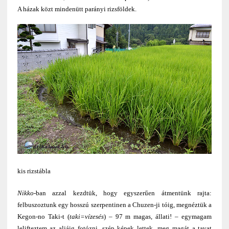
A házak közt mindenütt parányi rizsföldek.
kis rizstábla
Nikko-
ban azzal kezdtük, hogy egyszerűen átmentünk rajta:
felbuszoztunk egy hosszú szerpentinen a Chuzen-ji tóig, megnéztük a
Kegon-no Taki-t (
taki=vízesés
) – 97 m magas, állati! – egymagam
lelifteztem az aljáig fotózni, szép képek lettek, meg magát a tavat