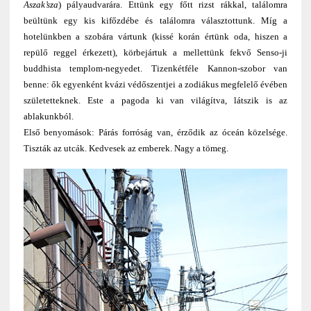
Aszak’sza
) pályaudvarára. Ettünk egy főtt rizst rákkal, találomra
beültünk egy kis kifőzdébe és találomra választottunk. Míg a
hotelünkben a szobára vártunk (kissé korán értünk oda, hiszen a
repülő reggel érkezett), körbejártuk a mellettünk fekvő Senso-ji
buddhista templom-negyedet. Tizenkétféle Kannon-szobor van
benne: ők egyenként kvázi védőszentjei a zodiákus megfelelő évében
születetteknek. Este a pagoda ki van világítva, látszik is az
ablakunkból.
Első benyomások: Párás forróság van, érződik az óceán közelsége.
Tiszták az utcák. Kedvesek az emberek. Nagy a tömeg.