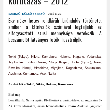
körutazás – 2012
SZERZŐ:
KÜLSŐ SZERZŐ
2015.11.27.
Egy négy hetes rendkívüli kirándulás története,
amiben a látnivalók számával legfeljebb az
elfogyasztott szusi mennyisége vetekszik. A
beszámolót látványos fotók illusztrálják.
Tokió (Tokyo), Nikko, Kamakura, Hakone, Nagano, Yudanaka,
Jigokudani, Shibu Onsen, Shiga Kogen, Kiotó (Kyoto), Nara,
Biwa-ko, Himeji, Hiroshima, Miyajima, Kagoshima, Sakurajima,
Aoshima, Kumamoto, Aso, Narita
Az első hét – Tokió, Nikko, Hakone, Kamakura
Első nap
Leszálltunk. Narita reptér. Kiváltottuk a vasútbérletet az augusztus 3-
23. közti időszakra, aztán bevonatoztunk
Tokió
Asakusa (
kiejtése: