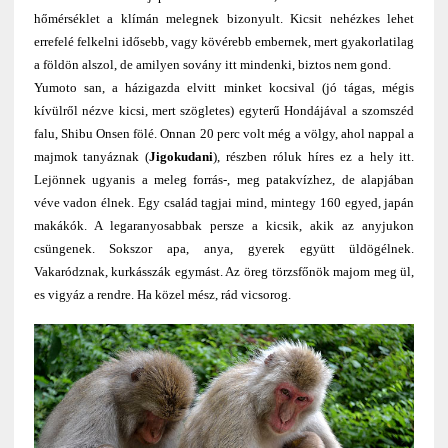
hőmérséklet a klímán melegnek bizonyult. Kicsit nehézkes lehet
errefelé felkelni idősebb, vagy kövérebb embernek, mert gyakorlatilag
a földön alszol, de amilyen sovány itt mindenki, biztos nem gond.
Yumoto san, a házigazda elvitt minket kocsival (jó tágas, mégis
kívülről nézve kicsi, mert szögletes) egyterű Hondájával a szomszéd
falu, Shibu Onsen fölé. Onnan 20 perc volt még a völgy, ahol nappal a
majmok tanyáznak (
Jigokudani
), részben róluk híres ez a hely itt.
Lejönnek ugyanis a meleg forrás-, meg patakvízhez, de alapjában
véve vadon élnek. Egy család tagjai mind, mintegy 160 egyed, japán
makákók. A legaranyosabbak persze a kicsik, akik az anyjukon
csüngenek. Sokszor apa, anya, gyerek együtt üldögélnek.
Vakaródznak, kurkásszák egymást. Az öreg törzsfőnök majom meg ül,
es vigyáz a rendre. Ha közel mész, rád vicsorog.