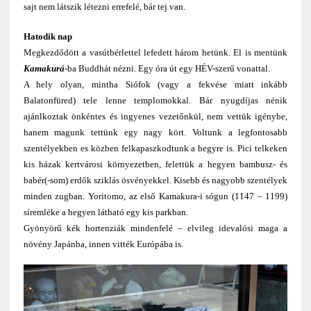
sajt nem látszik létezni errefelé, bár tej van.
Hatodik nap
Megkezdődött a vasútbérlettel lefedett három hetünk. El is mentünk
Kamakurá
-ba Buddhát nézni. Egy óra út egy HÉV-szerű vonattal.
A hely olyan, mintha Siófok (vagy a fekvése miatt inkább
Balatonfüred) tele lenne templomokkal. Bár nyugdíjas nénik
ajánlkoztak önkéntes és ingyenes vezetőnkül, nem vettük igénybe,
hanem magunk tettünk egy nagy kört. Voltunk a legfontosabb
szentélyekben es közben felkapaszkodtunk a hegyre is. Pici telkeken
kis házak kertvárosi környezetben, felettük a hegyen bambusz- és
babér(-som) erdők sziklás ösvényekkel. Kisebb és nagyobb szentélyek
minden zugban. Yoritomo, az első Kamakura-i sógun (1147 – 1199)
síremléke a hegyen látható egy kis parkban.
Gyönyörű kék hortenziák mindenfelé – elvileg idevalósi maga a
növény Japánba, innen vitték Európába is.