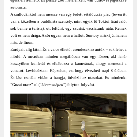
egész elviselhető. És persze 200 méterenként van üdítő- és jegeskávé
automata.
A szállodánktól nem messze van egy fedett sétálóutcás piac (lévén itt
van a közelben a buddhista szentély, mint egyik fő Tokiói látnivaló,
sok benne a turista), ott leltünk egy szusist, vacsiztunk nála. Remek
volt es nem drága. A sör ugyan nem a hallott Suntory márkájú, hanem
más, de finom.
Európait alig látni. És a varos élhető, csendesek az autók – sok lehet a
hibrid. A metróban minden megállóban van egy fószer, aki fehér
kesztyűben konferál és elbábozza a kamerának, ahogy meneszti a
vonatot. Levideóztam. Képzelem, ezt hogy élvezheti napi 8 órában.
És láss csodát: vidám a hangja, üdvözli az utasokat. Es mindenki
“Gozai masz”-ol (“
kérem szépen
“) folyton-folyvást.