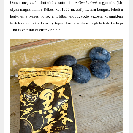
Onnan meg aztán drótkötélvasúton fel az
Owakudani
hegytetőre (kb.
olyan magas, mint a Kékes, kb. 1000 m. tszf.). Itt mar kéngázt lehelt a
hegy, es a kénes, forró, a földből előbugyogó vízben, kosarakban
főzték es árulták a kemény tojást. Főzés közben megfeketedett a héja
– mi is vettünk és ettünk belőle.