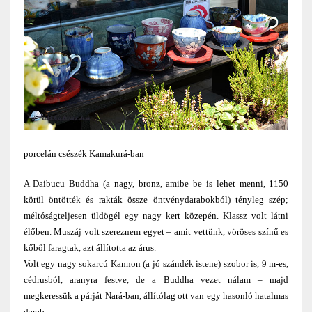
porcelán csészék Kamakurá-ban
A Daibucu Buddha (a nagy, bronz, amibe be is lehet menni, 1150
körül öntötték és rakták össze öntvénydarabokból) tényleg szép;
méltóságteljesen üldögél egy nagy kert közepén. Klassz volt látni
élőben. Muszáj volt szereznem egyet – amit vettünk, vöröses színű es
kőből faragtak, azt állította az árus.
Volt egy nagy sokarcú Kannon (a jó szándék istene) szobor is, 9 m-es,
cédrusból, aranyra festve, de a Buddha vezet nálam – majd
megkeressük a párját Nará-ban, állítólag ott van egy hasonló hatalmas
darab.