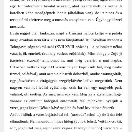
egy Tourinform-féle hivatal se akadt, ahol rákérdezhettünk volna. A
hotelben kéne mosógépnek lennie (általában van), de itt nincs és a
recepcióról elvitetve meg a mosatás aranyárban van. Úgyhogy kézzel
mostunk.
Lusta reggel után fánkozás, majd a Császári palota kertje – a palota
maga azonban nem látszik es nem látogatható. Itt Tokióban minden a
Tokugawa sógunokról szól (XVII-XVIII. század) – a palotakert néhai
várát is ők emelték (komoly vaskos erődfalak). Mint ahogy a Zojo-ji
(
kiejtése: zozózsi
) templomot is, ami még belefért a mai napba.
Útközben vettünk egy KFC-szerű helyen kaját (sült hal, meg csirke
rizzsel, salátával), amit aztán a plasztik dobozból, amibe csomagolták,
egy játszótéren a virágágyás szegélykövére leülve megettünk. Nem
nagyon van hol leülni egész nap, csak ha van egy nagyobb park
valahol, ott esetleg. Az meg nem sok van. Még az a szerencse, hogy
vannak az említett hidegital automaták 200 m-enként: nyeljük a
vizet, jeges kávét. Néha a kávé meglep és forró kivitelben érkezik.
A többi időnk a város bejárásával telt (mosoda? sehol…), de 5 óra felé
elfáradtunk. Nem mondom, nincs hideg (35 fok lehet). Vettünk csokit,
sört, joghurtot meg sajtot (ami vajnak bizonyult utóbb) vacsorára –