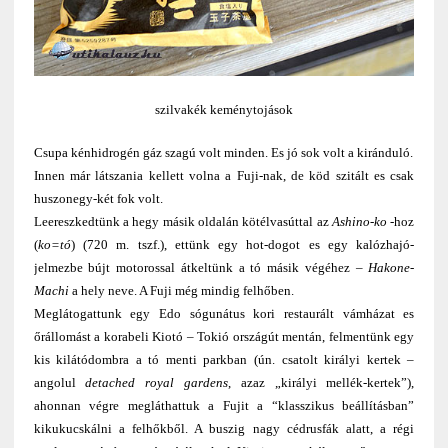
szilvakék keménytojások
Csupa kénhidrogén gáz szagú volt minden. Es jó sok volt a kiránduló.
Innen már látszania kellett volna a Fuji-nak, de köd szitált es csak
huszonegy-két fok volt.
Leereszkedtünk a hegy másik oldalán kötélvasúttal az
Ashino-ko
-hoz
(
ko=tó
) (720 m. tszf.), ettünk egy hot-dogot es egy kalózhajó-
jelmezbe bújt motorossal átkeltünk a tó másik végéhez –
Hakone-
Machi
a hely neve. A Fuji még mindig felhőben.
Meglátogattunk egy Edo sógunátus kori restaurált vámházat es
őrállomást a korabeli Kiotó – Tokió országút mentán, felmentünk egy
kis kilátódombra a tó menti parkban (ún. csatolt királyi kertek –
angolul
detached royal gardens
, azaz „királyi mellék-kertek”),
ahonnan végre megláthattuk a Fujit a “klasszikus beállításban”
kikukucskálni a felhőkből. A buszig nagy cédrusfák alatt, a régi