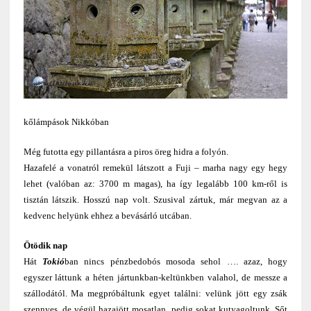
kőlámpások Nikkóban
Még futotta egy pillantásra a piros öreg hidra a folyón.
Hazafelé a vonatról remekül látszott a Fuji – marha nagy egy hegy
lehet (valóban az: 3700 m magas), ha így legalább 100 km-ről is
tisztán látszik. Hosszú nap volt. Szusival zártuk, már megvan az a
kedvenc helyünk ehhez a bevásárló utcában.
Ötödik nap
Hát
Tokió
ban nincs pénzbedobós mosoda sehol …. azaz, hogy
egyszer láttunk a héten jártunkban-keltünkben valahol, de messze a
szállodától. Ma megpróbáltunk egyet találni: velünk jött egy zsák
szennyes, de végül hazajött mosatlan, pedig sokat kutyagoltunk. Sőt