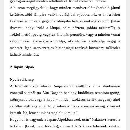
gyalog-országút mentén sétáltunk el. Kicsit szemerkélt az eső.
A buszon megfigyeltük, hogy minden manőver előtt (parkoló jármű
kerülése, zöld lámpára való indulás) balra-jobbra néz es int a fehér
kesztyűs sofőr es a gégemikrofonjába bele is motyog valamit (talán
ilyesmit, hogy “zöld a lámpa, balra néztem, jobbra néztem”?). A
Tokiói metrót pedig vagy az állomás peronőre, vagy a minden vonat
végén utazó kocsi-kisérő indítja, aki élőben konferálja végig a
menetet. Igen szervezett es biztonságra törekvő közüzemi működés
látható mindenütt.
A Japán-Alpok
Nyolcadik nap
A Japán-Alpokba utazva
Nagano
-ban szálltunk át a shinkansen
vonatról vicinálisra. Van Nagano-ban egy buddhista templom (gong,
szörnyszobrok, vagy 3 kapu – minden szokásos kellék megvan), ahol
az oltár alatt egy sötét folyosóban a hívek a mennyország kilincsét
keresik. Na, lementünk és megleltük mi is J
Hogy hol is vagyunk a Japán-Alpokban ezek után? Nakano-t keresd a
térképen (k-val, nem tévedés), onnan 10-15 km-re lehetünk keletre.