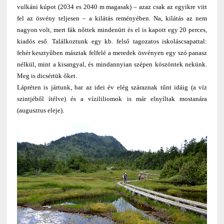
vulkáni kúpot (2034 es 2040 m magasak) – azaz csak az egyikre vitt
fel az ösvény teljesen – a kilátás reményében. Na, kilátás az nem
nagyon volt, mert fák nőttek mindenütt és el is kapott egy 20 perces,
kiadós eső. Találkoztunk egy kb. felső tagozatos iskoláscsapattal:
fehér kesztyűben másztak felfelé a meredek ösvényen egy szó panasz
nélkül, mint a kisangyal, és mindannyian szépen köszöntek nekünk.
Meg is dicsértük őket.
Lápréten is jártunk, bar az idei év elég száraznak tűnt idáig (a víz
szintjéből ítélve) és a vízililiomok is már elnyíltak mostanára
(augusztus eleje).