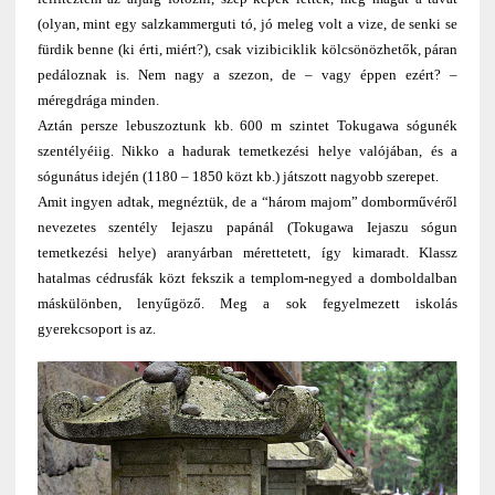
(olyan, mint egy salzkammerguti tó, jó meleg volt a vize, de senki se
fürdik benne (ki érti, miért?), csak vizibiciklik kölcsönözhetők, páran
pedáloznak is. Nem nagy a szezon, de – vagy éppen ezért? –
méregdrága minden.
Aztán persze lebuszoztunk kb. 600 m szintet Tokugawa sógunék
szentélyéiig. Nikko a hadurak temetkezési helye valójában, és a
sógunátus idején (1180 – 1850 közt kb.) játszott nagyobb szerepet.
Amit ingyen adtak, megnéztük, de a “három majom” domborművéről
nevezetes szentély Iejaszu papánál (Tokugawa Iejaszu sógun
temetkezési helye) aranyárban mérettetett, így kimaradt. Klassz
hatalmas cédrusfák közt fekszik a templom-negyed a domboldalban
máskülönben, lenyűgöző. Meg a sok fegyelmezett iskolás
gyerekcsoport is az.