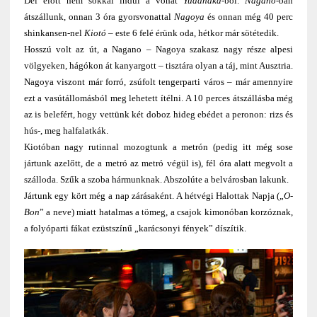
Dél előtt nem sokkal indul a vonat
Yudanaká
-ból.
Nagano
-ban
átszállunk, onnan 3 óra gyorsvonattal
Nagoya
és onnan még 40 perc
shinkansen-nel
Kiotó
– este 6 felé érünk oda, hétkor már sötétedik.
Hosszú volt az út, a Nagano – Nagoya szakasz nagy része alpesi
völgyeken, hágókon át kanyargott – tisztára olyan a táj, mint Ausztria.
Nagoya viszont már forró, zsúfolt tengerparti város – már amennyire
ezt a vasútállomásból meg lehetett ítélni. A 10 perces átszállásba még
az is belefért, hogy vettünk két doboz hideg ebédet a peronon: rizs és
hús-, meg halfalatkák.
Kiotóban nagy rutinnal mozogtunk a metrón (pedig itt még sose
jártunk azelőtt, de a metró az metró végül is), fél óra alatt megvolt a
szálloda. Szűk a szoba hármunknak. Abszolúte a belvárosban lakunk.
Jártunk egy kört még a nap zárásaként. A hétvégi Halottak Napja („
O-
Bon
” a neve) miatt hatalmas a tömeg, a csajok kimonóban korzóznak,
a folyóparti fákat ezüstszínű „karácsonyi fények” díszítik.