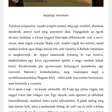
kajajegy automata
A pulton szójaszósz, wasabi (csípős torma), meg egy rizsfőző, ahonnan
mindenki annyit szed még, amennyit akar. Végigjártuk az egyik
divatos áruházat a
Ginza negyed
főutcáján (Mitsukoshi volt a neve;
olyan, mint régen a budai Skála volt: önálló cégek kis üzletei, mind
márkás boltok igen drága áruval tele, sok vásárló). A
Kabuki Színházat
is megkerestük, de éppen tatarozzák (csontig le van bontva,
máskülönben egy kicsi egyemeletes épület a nagy modern házak
közt). Kiváltottunk pár gyorsvonati helyjegyet (szombatra egy
tervezett Hakone-i kiránduláshoz, meg vasárnapra majd a
továbbutazásunkhoz Nagano felé) – előre jobb lesz ezeket beszerezni,
mert betelnek a vonatok.
El is ment a nap – itt korán sötétedik: fél 8 tájt így július végén, bár
reggel 5-kor már világos van. Úgy látszik, nem egészen jó időzónát
használhatnak, ráadásul nincs nyári időszámítás. A párás meleg meg
más érzetet kelt, mint a mediterrán hőség, de szél van és ettől a klíma