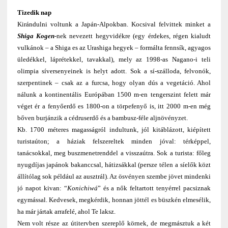
Tizedik nap
Kirándulni voltunk a Japán-Alpokban. Kocsival felvittek minket a
Shiga Kogen
-nek nevezett hegyvidékre (egy érdekes, régen kialudt
vulkánok – a Shiga es az Urashiga hegyek – formálta fennsík, agyagos
üledékkel, láprétekkel, tavakkal), mely az 1998-as Nagano-i teli
olimpia síversenyeinek is helyt adott. Sok a sí-szálloda, felvonók,
szerpentinek – csak az a furcsa, hogy olyan dús a vegetáció. Ahol
nálunk a kontinentális Európában 1500 m-en tengerszint felett már
véget ér a fenyőerdő es 1800-on a törpefenyő is, itt 2000 m-en még
bőven burjánzik a cédruserdő és a bambusz-féle aljnövényzet.
Kb. 1700 méteres magasságról indultunk, jól kitáblázott, kiépített
turistaúton; a háziak felszereltek minden jóval: térképpel,
tanácsokkal, meg buszmenetrenddel a visszaútra. Sok a turista: főleg
nyugdíjas japánok bakanccsal, hátizsákkal (persze télen a síelők közt
állítólag sok például az ausztrál). Az ösvényen szembe jövet mindenki
jó napot kivan: “
Konichiwá
” és a nők feltartott tenyérrel pacsiznak
egymással. Kedvesek, megkérdik, honnan jöttél es büszkén elmesélik,
ha már jártak arrafelé, ahol Te laksz.
Nem volt része az útitervben szereplő körnek, de megmásztuk a két