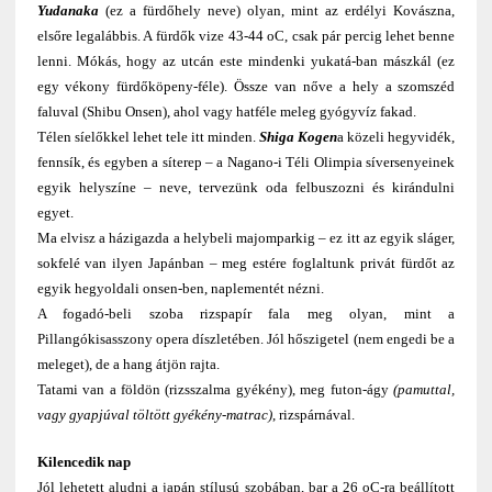
Yudanaka
(ez a fürdőhely neve) olyan, mint az erdélyi Kovászna,
elsőre legalábbis. A fürdők vize 43-44 oC, csak pár percig lehet benne
lenni. Mókás, hogy az utcán este mindenki yukatá-ban mászkál (ez
egy vékony fürdőköpeny-féle). Össze van nőve a hely a szomszéd
faluval (Shibu Onsen), ahol vagy hatféle meleg gyógyvíz fakad.
Télen síelőkkel lehet tele itt minden.
Shiga Kogen
a közeli hegyvidék,
fennsík, és egyben a síterep – a Nagano-i Téli Olimpia síversenyeinek
egyik helyszíne – neve, tervezünk oda felbuszozni és kirándulni
egyet.
Ma elvisz a házigazda a helybeli majomparkig – ez itt az egyik sláger,
sokfelé van ilyen Japánban – meg estére foglaltunk privát fürdőt az
egyik hegyoldali onsen-ben, naplementét nézni.
A fogadó-beli szoba rizspapír fala meg olyan, mint a
Pillangókisasszony opera díszletében. Jól hőszigetel (nem engedi be a
meleget), de a hang átjön rajta.
Tatami van a földön (rizsszalma gyékény), meg futon-ágy
(pamuttal,
vagy gyapjúval töltött gyékény-matrac)
, rizspárnával.
Kilencedik nap
Jól lehetett aludni a japán stílusú szobában, bar a 26 oC-ra beállított