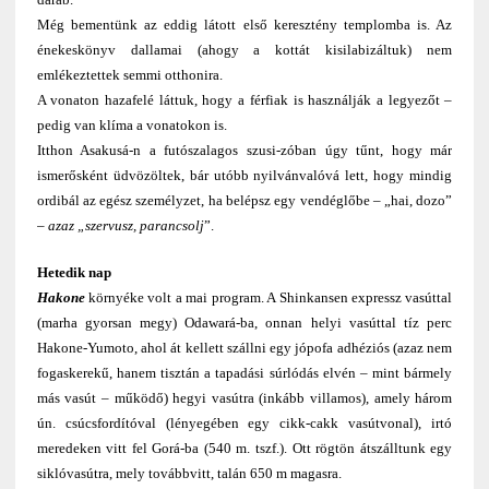
Még bementünk az eddig látott első keresztény templomba is. Az
énekeskönyv dallamai (ahogy a kottát kisilabizáltuk) nem
emlékeztettek semmi otthonira.
A vonaton hazafelé láttuk, hogy a férfiak is használják a legyezőt –
pedig van klíma a vonatokon is.
Itthon Asakusá-n a futószalagos szusi-zóban úgy tűnt, hogy már
ismerősként üdvözöltek, bár utóbb nyilvánvalóvá lett, hogy mindig
ordibál az egész személyzet, ha belépsz egy vendéglőbe – „hai, dozo”
–
azaz „szervusz, parancsolj
”.
Hetedik nap
Hakone
környéke volt a mai program. A Shinkansen expressz vasúttal
(marha gyorsan megy) Odawará-ba, onnan helyi vasúttal tíz perc
Hakone-Yumoto, ahol át kellett szállni egy jópofa adhéziós (azaz nem
fogaskerekű, hanem tisztán a tapadási súrlódás elvén – mint bármely
más vasút – működő) hegyi vasútra (inkább villamos), amely három
ún. csúcsfordítóval (lényegében egy cikk-cakk vasútvonal), irtó
meredeken vitt fel Gorá-ba (540 m. tszf.). Ott rögtön átszálltunk egy
siklóvasútra, mely továbbvitt, talán 650 m magasra.