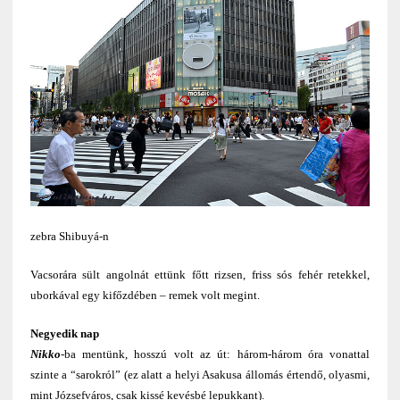
zebra Shibuyá-n
Vacsorára sült angolnát ettünk főtt rizsen, friss sós fehér retekkel,
uborkával egy kifőzdében – remek volt megint.
Negyedik nap
Nikko
-ba mentünk, hosszú volt az út: három-három óra vonattal
szinte a “sarokról” (ez alatt a helyi Asakusa állomás értendő, olyasmi,
mint Józsefváros, csak kissé kevésbé lepukkant).