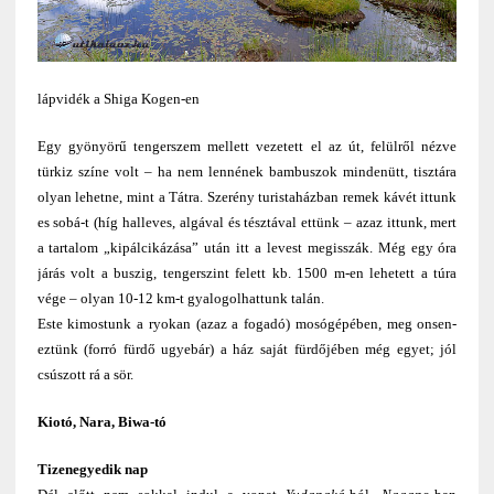
lápvidék a Shiga Kogen-en
Egy gyönyörű tengerszem mellett vezetett el az út, felülről nézve
türkiz színe volt – ha nem lennének bambuszok mindenütt, tisztára
olyan lehetne, mint a Tátra. Szerény turistaházban remek kávét ittunk
es sobá-t (híg halleves, algával és tésztával ettünk – azaz ittunk, mert
a tartalom „kipálcikázása” után itt a levest megisszák. Még egy óra
járás volt a buszig, tengerszint felett kb. 1500 m-en lehetett a túra
vége – olyan 10-12 km-t gyalogolhattunk talán.
Este kimostunk a ryokan (azaz a fogadó) mosógépében, meg onsen-
eztünk (forró fürdő ugyebár) a ház saját fürdőjében még egyet; jól
csúszott rá a sör.
Kiotó, Nara, Biwa-tó
Tizenegyedik nap