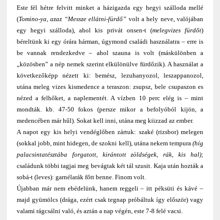
Este fél hétre felvitt minket a házigazda egy hegyi szálloda mellé
(
Tomino-ya, azaz “Messze ellátni-fürdő”
volt a hely neve, valójában
egy hegyi szálloda), ahol kis privát onsen-t (
melegvizes fürdőt
)
béreltünk ki egy órára hárman, úgymond családi használatra – erre is
be vannak rendezkedve – ahol szauna is volt (máskülönben a
„közösben” a nép nemek szerint elkülönülve fürdőzik). A használat a
következőképp nézett ki: bemész, lezuhanyozol, leszappanozol,
utána meleg vizes kismedence a teraszon: zsupsz, bele csupaszon es
nézed a felhőket, a naplementét. A vízben 10 perc elég is – mint
mondták. kb. 47-50 fokos (persze mikor a befolyóból kijön, a
medencében már hűl). Sokat kell inni, utána meg kiizzad az ember.
A napot egy kis helyi vendéglőben zártuk: szaké (rizsbor) melegen
(sokkal jobb, mint hidegen, de szokni kell), utána nekem tempura
(híg
palacsintatésztába forgatott, kirántott zöldségek, rák, kis hal)
;
családunk többi tagjai meg bevágtak két tál szusit. Kaja után hozták a
sobá-t (leves): garnélarák főtt benne. Finom volt.
Újabban már nem ebédelünk, hanem reggeli – itt péksüti és kávé –
majd gyümölcs (drága, ezért csak tegnap próbáltuk így először) vagy
valami rágcsálni való, és aztán a nap végén, este 7-8 felé vacsi.