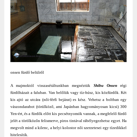
onsen fürdő belülről
A majmoktól visszasétáltunkban megnéztük
Shibu Onsen
régi
fürdőházait a faluban. Van belőlük vagy tíz-húsz, kis közfürdők. Két
kis ajtó az utcára (női-férfi bejárat) es kész. Vehetsz a boltban egy
vászondarabot (törülköző, ami Japánban hagyományosan kicsi) 300
Yen-ért, és a fürdők előtt kis pecsétnyomók vannak, a megfelelő fürdő
jelét a törölközőn felismerve, piros tintával rábélyegezhetsz egyet. Ha
megvolt mind a kilenc, a helyi kolostor női szerzetesei egy tízedikkel
hitelesítik.