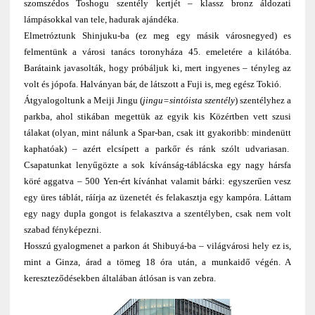
szomszédos Toshogu szentély kertjét – klassz bronz áldozati
lámpásokkal van tele, hadurak ajándéka.
Elmetróztunk Shinjuku-ba (ez meg egy másik városnegyed) es
felmentünk a városi tanács toronyháza 45. emeletére a kilátóba.
Barátaink javasolták, hogy próbáljuk ki, mert ingyenes – tényleg az
volt és jópofa. Halványan bár, de látszott a Fuji is, meg egész Tokió.
Átgyalogoltunk a Meiji Jingu (
jingu=sintóista szentély
) szentélyhez a
parkba, ahol stikában megettük az egyik kis Közértben vett szusi
tálakat (olyan, mint nálunk a Spar-ban, csak itt gyakoribb: mindenütt
kaphatóak) – azért elcsípett a parkőr és ránk szólt udvariasan.
Csapatunkat lenyűgözte a sok kívánság-táblácska egy nagy hársfa
köré aggatva – 500 Yen-ért kívánhat valamit bárki: egyszerűen vesz
egy üres táblát, ráírja az üzenetét és felakasztja egy kampóra. Láttam
egy nagy dupla gongot is felakasztva a szentélyben, csak nem volt
szabad fényképezni.
Hosszú gyalogmenet a parkon át Shibuyá-ba – világvárosi hely ez is,
mint a Ginza, árad a tömeg 18 óra után, a munkaidő végén. A
kereszteződésekben általában átlósan is van zebra.