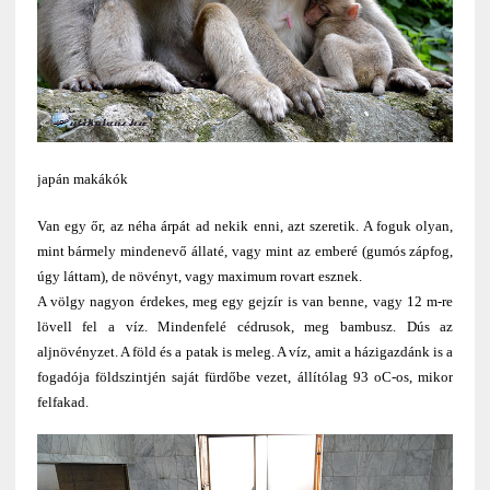
japán makákók
Van egy őr, az néha árpát ad nekik enni, azt szeretik. A foguk olyan,
mint bármely mindenevő állaté, vagy mint az emberé (gumós zápfog,
úgy láttam), de növényt, vagy maximum rovart esznek.
A völgy nagyon érdekes, meg egy gejzír is van benne, vagy 12 m-re
lövell fel a víz. Mindenfelé cédrusok, meg bambusz. Dús az
aljnövényzet. A föld és a patak is meleg. A víz, amit a házigazdánk is a
fogadója földszintjén saját fürdőbe vezet, állítólag 93 oC-os, mikor
felfakad.