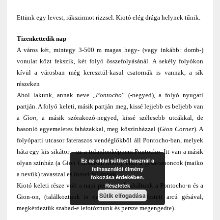
Ettünk egy levest, rákszirmot rizzsel. Kiotó elég drága helynek tűnik.
Tizenkettedik nap
A város két, mintegy 3-500 m magas hegy- (vagy inkább: domb-)
vonulat közt fekszik, két folyó összefolyásánál. A sekély folyókon
kívül a városban még keresztül-kasul csatornák is vannak, a sík
részeken
Ahol lakunk, annak neve „
Pontocho
” (-negyed), a folyó nyugati
partján. A folyó keleti, másik partján meg, kissé lejjebb es beljebb van
a
Gion
, a másik szórakozó-negyed, kissé szélesebb utcákkal, de
hasonló egyemeletes faházakkal, meg kőszínházzal (
Gion Corner
). A
folyóparti utcasor fateraszos vendéglőkből áll Pontocho-ban, melyek
háta egy kis sikátor – ez a tulajdonképpeni Pontocho. Itt van a másik
Ez az oldal sütiket használ a
olyan színház (a Gion Corner-en kívül), ahol a gésa-tanoncok (maiko
felhasználói élmény
a nevük) tavasszal es ősszel fellépnek.
fokozása érdekében.
Részletek
Kiotó keleti része volt a napi penzum. Átsétáltunk a Pontocho-n és a
Sütik elfogadása
Gion-on, (találkoztunk is egy igazi, fehérre festett arcú gésával,
megkérdeztük szabad-e lefotóznunk és persze megengedte).