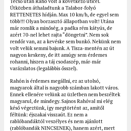
Técső után Rahó volt a következő úticél.
Útközben áthaladtunk a Talabor-folyó
RETTENETES hídján. Max 10 km/h, de egyel sem
több!!! Olyan borzasztó állapotban volt! Utána
már romlik a minőség, a padka rém kátyús, de
azért 70-nel lehet rajta “döngetni”. Nem sok
rendőr van, az a kevéske sem bunkó. Nekünk nem
volt velük semmi bajunk. A Tisza-mentén az út
nagyon keskeny, de itt amúgy sem érdemes
rohanni, hiszen a táj csodaszép, már-már
varázslatos (legalábbis ősszel).
Rahón is érdemes megállni, ez az utolsó,
magyarok által is nagyobb számban lakott város.
Ennek ellenére velünk az üzletben nem beszéltek
magyarul, de mindegy. Sajnos Rahóval mi elég
késő végeztünk, így megtörtént az, amitől
féltünk: éjszakai visszaút. Ez nem a
rablóbandáktól veszélyes és nem ajánlott
(rablóbandák NINCSENEK), hanem azért, mert