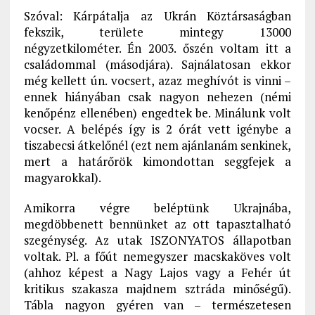
Szóval: Kárpátalja az Ukrán Köztársaságban
fekszik, területe mintegy 13000
négyzetkilométer. Én 2003. őszén voltam itt a
családommal (másodjára). Sajnálatosan ekkor
még kellett ún. vocsert, azaz meghívót is vinni –
ennek hiányában csak nagyon nehezen (némi
kenőpénz ellenében) engedtek be. Minálunk volt
vocser. A belépés így is 2 órát vett igénybe a
tiszabecsi átkelőnél (ezt nem ajánlanám senkinek,
mert a határőrök kimondottan seggfejek a
magyarokkal).
Amikorra végre beléptünk Ukrajnába,
megdöbbenett bennünket az ott tapasztalható
szegénység. Az utak ISZONYATOS állapotban
voltak. Pl. a főút nemegyszer macskaköves volt
(ahhoz képest a Nagy Lajos vagy a Fehér út
kritikus szakasza majdnem sztráda minőségű).
Tábla nagyon gyéren van – természetesen