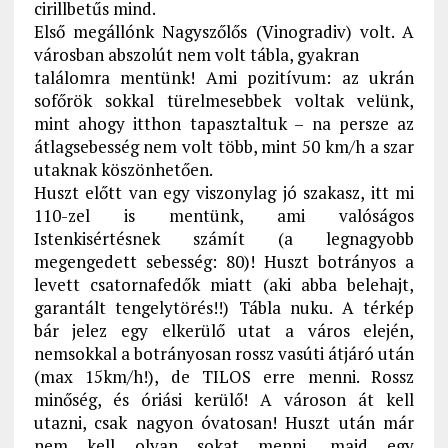
cirillbetűs mind.
Első megállónk Nagyszőlős (Vinogradiv) volt. A
városban abszolút nem volt tábla, gyakran
találomra mentünk! Ami pozitívum: az ukrán
sofőrök sokkal türelmesebbek voltak velünk,
mint ahogy itthon tapasztaltuk – na persze az
átlagsebesség nem volt több, mint 50 km/h a szar
utaknak köszönhetően.
Huszt előtt van egy viszonylag jó szakasz, itt mi
110-zel is mentünk, ami valóságos
Istenkisértésnek számít (a legnagyobb
megengedett sebesség: 80)! Huszt botrányos a
levett csatornafedők miatt (aki abba belehajt,
garantált tengelytörés!!) Tábla nuku. A térkép
bár jelez egy elkerülő utat a város elején,
nemsokkal a botrányosan rossz vasúti átjáró után
(max 15km/h!), de TILOS erre menni. Rossz
minőség, és óriási kerülő! A városon át kell
utazni, csak nagyon óvatosan! Huszt után már
nem kell olyan sokat menni, majd egy