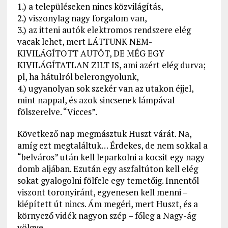
1.) a településeken nincs közvilágítás,
2.) viszonylag nagy forgalom van,
3.) az itteni autók elektromos rendszere elég
vacak lehet, mert LÁTTUNK NEM-
KIVILÁGÍTOTT AUTÓT, DE MÉG EGY
KIVILÁGÍTATLAN ZILT IS, ami azért elég durva;
pl, ha hátulról belerongyolunk,
4.) ugyanolyan sok szekér van az utakon éjjel,
mint nappal, és azok sincsenek lámpával
fölszerelve. “Vicces”.
Következő nap megmásztuk Huszt várát. Na,
amíg ezt megtaláltuk… Érdekes, de nem sokkal a
“belváros” után kell leparkolni a kocsit egy nagy
domb aljában. Ezután egy aszfaltúton kell elég
sokat gyalogolni fölfele egy temetőig. Innentől
viszont toronyiránt, egyenesen kell menni –
kiépített út nincs. Ám megéri, mert Huszt, és a
környező vidék nagyon szép – főleg a Nagy-ág
völgye.