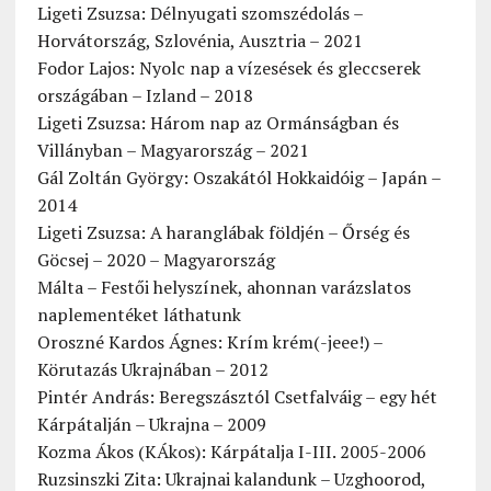
Ligeti Zsuzsa: Délnyugati szomszédolás –
Horvátország, Szlovénia, Ausztria – 2021
Fodor Lajos: Nyolc nap a vízesések és gleccserek
országában – Izland – 2018
Ligeti Zsuzsa: Három nap az Ormánságban és
Villányban – Magyarország – 2021
Gál Zoltán György: Oszakától Hokkaidóig – Japán –
2014
Ligeti Zsuzsa: A haranglábak földjén – Őrség és
Göcsej – 2020 – Magyarország
Málta – Festői helyszínek, ahonnan varázslatos
naplementéket láthatunk
Oroszné Kardos Ágnes: Krím krém(-jeee!) –
Körutazás Ukrajnában – 2012
Pintér András: Beregszásztól Csetfalváig – egy hét
Kárpátalján – Ukrajna – 2009
Kozma Ákos (KÁkos): Kárpátalja I-III. 2005-2006
Ruzsinszki Zita: Ukrajnai kalandunk – Uzghoorod,