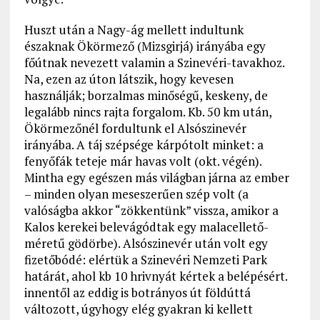
Huszt után a Nagy-ág mellett indultunk
északnak Ökörmező (Mizsgirjá) irányába egy
főútnak nevezett valamin a Szinevéri-tavakhoz.
Na, ezen az úton látszik, hogy kevesen
használják; borzalmas minőségű, keskeny, de
legalább nincs rajta forgalom. Kb. 50 km után,
Ökörmezőnél fordultunk el Alsószinevér
irányába. A táj szépsége kárpótolt minket: a
fenyőfák teteje már havas volt (okt. végén).
Mintha egy egészen más világban járna az ember
– minden olyan meseszerűen szép volt (a
valóságba akkor “zökkentünk” vissza, amikor a
Kalos kerekei belevágódtak egy malacellető-
méretű gödörbe). Alsószinevér után volt egy
fizetőbódé: elértük a Szinevéri Nemzeti Park
határát, ahol kb 10 hrivnyát kértek a belépésért.
innentől az eddig is botrányos út földúttá
változott, úgyhogy elég gyakran ki kellett