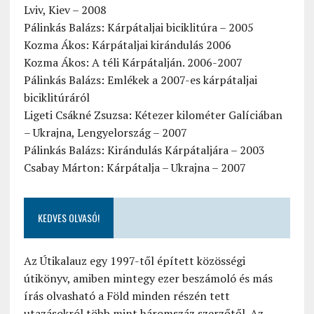
Lviv, Kiev – 2008
Pálinkás Balázs: Kárpátaljai biciklitúra – 2005
Kozma Ákos: Kárpátaljai kirándulás 2006
Kozma Ákos: A téli Kárpátalján. 2006-2007
Pálinkás Balázs: Emlékek a 2007-es kárpátaljai
biciklitúráról
Ligeti Csákné Zsuzsa: Kétezer kilométer Galíciában
– Ukrajna, Lengyelország – 2007
Pálinkás Balázs: Kirándulás Kárpátaljára – 2003
Csabay Márton: Kárpátalja – Ukrajna – 2007
KEDVES OLVASÓ!
Az Útikalauz egy 1997-től épített közösségi
útikönyv, amiben mintegy ezer beszámoló és más
írás olvasható a Föld minden részén tett
utazásokról több mint háromszáz szerzőtől. Az