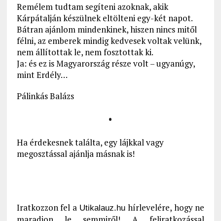
Remélem tudtam segíteni azoknak, akik
Kárpátalján készülnek eltölteni egy-két napot.
Bátran ajánlom mindenkinek, hiszen nincs mitől
félni, az emberek mindig kedvesek voltak velünk,
nem állítottak le, nem fosztottak ki.
Ja: és ez is Magyarország része volt – ugyanúgy,
mint Erdély…
Pálinkás Balázs
•
Ha érdekesnek találta, egy lájkkal vagy
megosztással ajánlja másnak is!
Iratkozzon fel a
hírlevelére, hogy ne
Utikalauz.hu
maradjon le semmiről! A feliratkozással