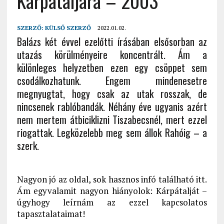
Kárpátaljára – 2003
SZERZŐ:
KÜLSŐ SZERZŐ
2022.01.02.
Balázs két évvel ezelőtti írásában elsősorban az
utazás körülményeire koncentrált. Ám a
különleges helyzetben ezen egy csöppet sem
csodálkozhatunk. Engem mindenesetre
megnyugtat, hogy csak az utak rosszak, de
nincsenek rablóbandák. Néhány éve ugyanis azért
nem mertem átbiciklizni Tiszabecsnél, mert ezzel
riogattak. Legközelebb meg sem állok Rahóig – a
szerk.
Nagyon jó az oldal, sok hasznos infó található itt.
Ám egyvalamit nagyon hiányolok: Kárpátalját –
úgyhogy leírnám az ezzel kapcsolatos
tapasztalataimat!