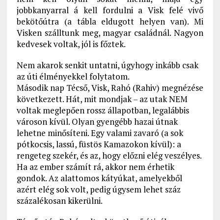
jobbkanyarral á kell fordulni a Visk felé vivő
bekötőútra (a tábla eldugott helyen van). Mi
Visken szálltunk meg, magyar családnál. Nagyon
kedvesek voltak, jól is főztek.
Nem akarok senkit untatni, úgyhogy inkább csak
az úti élményekkel folytatom.
Második nap Técső, Visk, Rahó (Rahiv) megnézése
következett. Hát, mit mondjak – az utak NEM
voltak meglepően rossz állapotban, legalábbis
városon kívül. Olyan gyengébb hazai útnak
lehetne minősíteni. Egy valami zavaró (a sok
pótkocsis, lassú, füstös Kamazokon kívül): a
rengeteg szekér, és az, hogy előzni elég veszélyes.
Ha az ember számít rá, akkor nem érhetik
gondok. Az alattomos kátyúkat, amelyekből
azért elég sok volt, pedig úgysem lehet száz
százalékosan kikerülni.