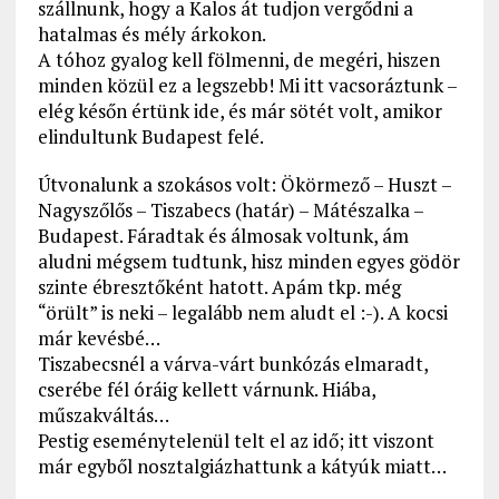
szállnunk, hogy a Kalos át tudjon vergődni a
hatalmas és mély árkokon.
A tóhoz gyalog kell fölmenni, de megéri, hiszen
minden közül ez a legszebb! Mi itt vacsoráztunk –
elég későn értünk ide, és már sötét volt, amikor
elindultunk Budapest felé.
Útvonalunk a szokásos volt: Ökörmező – Huszt –
Nagyszőlős – Tiszabecs (határ) – Mátészalka –
Budapest. Fáradtak és álmosak voltunk, ám
aludni mégsem tudtunk, hisz minden egyes gödör
szinte ébresztőként hatott. Apám tkp. még
“örült” is neki – legalább nem aludt el :-). A kocsi
már kevésbé…
Tiszabecsnél a várva-várt bunkózás elmaradt,
cserébe fél óráig kellett várnunk. Hiába,
műszakváltás…
Pestig eseménytelenül telt el az idő; itt viszont
már egyből nosztalgiázhattunk a kátyúk miatt…