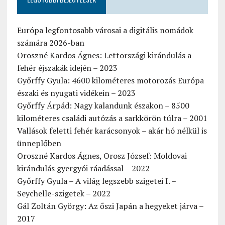
Európa legfontosabb városai a digitális nomádok
számára 2026-ban
Oroszné Kardos Ágnes: Lettországi kirándulás a
fehér éjszakák idején – 2023
Győrffy Gyula: 4600 kilométeres motorozás Európa
északi és nyugati vidékein – 2023
Győrffy Árpád: Nagy kalandunk északon – 8500
kilométeres családi autózás a sarkkörön túlra – 2001
Vallások feletti fehér karácsonyok – akár hó nélkül is
ünneplőben
Oroszné Kardos Ágnes, Orosz József: Moldovai
kirándulás gyergyói ráadással – 2022
Győrffy Gyula – A világ legszebb szigetei I. –
Seychelle-szigetek – 2022
Gál Zoltán György: Az őszi Japán a hegyeket járva –
2017