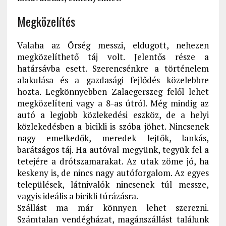
Megközelítés
Valaha az Őrség messzi, eldugott, nehezen
megközelíthető táj volt. Jelentős része a
határsávba esett. Szerencsénkre a történelem
alakulása és a gazdasági fejlődés közelebbre
hozta. Legkönnyebben Zalaegerszeg felől lehet
megközelíteni vagy a 8-as útról. Még mindig az
autó a legjobb közlekedési eszköz, de a helyi
közlekedésben a bicikli is szóba jöhet. Nincsenek
nagy emelkedők, meredek lejtők, lankás,
barátságos táj. Ha autóval megyünk, tegyük fel a
tetejére a drótszamarakat. Az utak zöme jó, ha
keskeny is, de nincs nagy autóforgalom. Az egyes
települések, látnivalók nincsenek túl messze,
vagyis ideális a bicikli túrázásra.
Szállást ma már könnyen lehet szerezni.
Számtalan vendégházat, magánszállást találunk