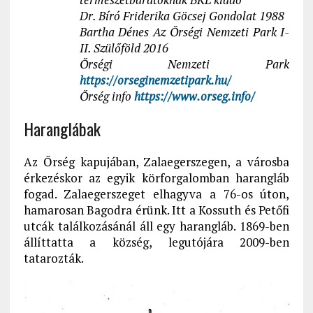
Dr. Bíró Friderika Göcsej Gondolat 1988
Bartha Dénes Az Őrségi Nemzeti Park I-
II. Szülőföld 2016
Őrségi Nemzeti Park
https://orseginemzetipark.hu/
Őrség info
https://www.orseg.info/
Haranglábak
Az Őrség kapujában, Zalaegerszegen, a városba
érkezéskor az egyik körforgalomban harangláb
fogad. Zalaegerszeget elhagyva a 76-os úton,
hamarosan Bagodra érünk. Itt a Kossuth és Petőfi
utcák találkozásánál áll egy harangláb. 1869-ben
állíttatta a község, legutójára 2009-ben
tatarozták.