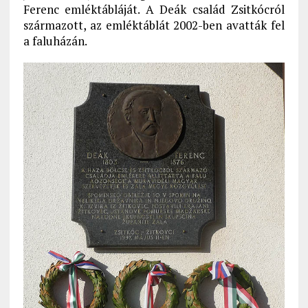
Ferenc emléktábláját. A Deák család Zsitkócról
származott, az emléktáblát 2002-ben avatták fel
a faluházán.