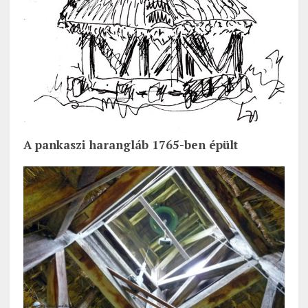
A pankaszi harangláb 1765-ben épült