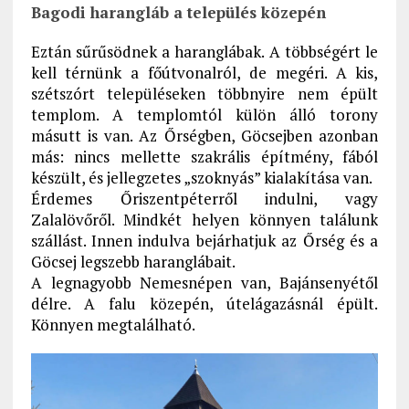
Bagodi harangláb a település közepén
Eztán sűrűsödnek a haranglábak. A többségért le
kell térnünk a főútvonalról, de megéri. A kis,
szétszórt településeken többnyire nem épült
templom. A templomtól külön álló torony
másutt is van. Az Őrségben, Göcsejben azonban
más: nincs mellette szakrális építmény, fából
készült, és jellegzetes „szoknyás” kialakítása van.
Érdemes Őriszentpéterről indulni, vagy
Zalalövőről. Mindkét helyen könnyen találunk
szállást. Innen indulva bejárhatjuk az Őrség és a
Göcsej legszebb haranglábait.
A legnagyobb Nemesnépen van, Bajánsenyétől
délre. A falu közepén, útelágazásnál épült.
Könnyen megtalálható.