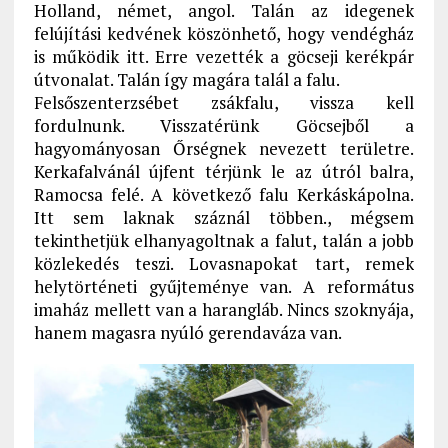
Holland, német, angol. Talán az idegenek
felújítási kedvének köszönhető, hogy vendégház
is működik itt. Erre vezették a göcseji kerékpár
útvonalat. Talán így magára talál a falu.
Felsőszenterzsébet zsákfalu, vissza kell
fordulnunk. Visszatérünk Göcsejből a
hagyományosan Őrségnek nevezett területre.
Kerkafalvánál újfent térjünk le az útról balra,
Ramocsa felé. A következő falu Kerkáskápolna.
Itt sem laknak száznál többen., mégsem
tekinthetjük elhanyagoltnak a falut, talán a jobb
közlekedés teszi. Lovasnapokat tart, remek
helytörténeti gyűjteménye van. A református
imaház mellett van a harangláb. Nincs szoknyája,
hanem magasra nyúló gerendaváza van.