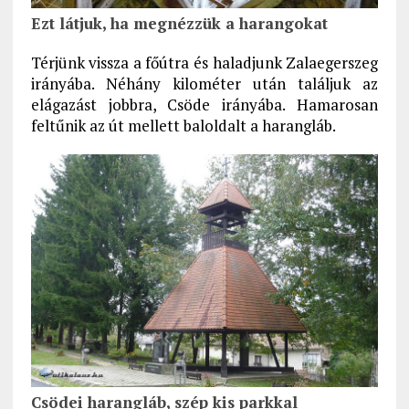
Ezt látjuk, ha megnézzük a harangokat
Térjünk vissza a főútra és haladjunk Zalaegerszeg
irányába. Néhány kilométer után találjuk az
elágazást jobbra, Csöde irányába. Hamarosan
feltűnik az út mellett baloldalt a harangláb.
Csödei harangláb, szép kis parkkal