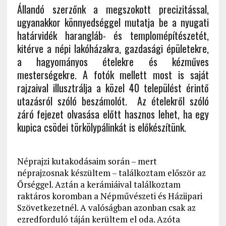
Állandó szerzőnk a megszokott precizitással,
ugyanakkor könnyedséggel mutatja be a nyugati
határvidék harangláb- és templomépítészetét,
kitérve a népi lakóházakra, gazdasági épületekre,
a hagyományos ételekre és kézműves
mesterségekre. A fotók mellett most is saját
rajzaival illusztrálja a közel 40 települést érintő
utazásról szóló beszámolót. Az ételekről szóló
záró fejezet olvasása előtt hasznos lehet, ha egy
kupica csödei törkölypálinkát is előkészítünk.
Néprajzi kutakodásaim során – mert
néprajzosnak készültem – találkoztam először az
Őrséggel. Aztán a kerámiáival találkoztam
raktáros koromban a Népművészeti és Háziipari
Szövetkezetnél. A valóságban azonban csak az
ezredforduló táján kerültem el oda. Azóta