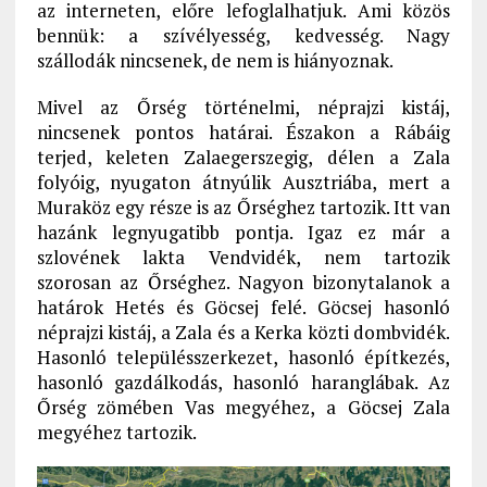
az interneten, előre lefoglalhatjuk. Ami közös
bennük: a szívélyesség, kedvesség. Nagy
szállodák nincsenek, de nem is hiányoznak.
Mivel az Őrség történelmi, néprajzi kistáj,
nincsenek pontos határai. Északon a Rábáig
terjed, keleten Zalaegerszegig, délen a Zala
folyóig, nyugaton átnyúlik Ausztriába, mert a
Muraköz egy része is az Őrséghez tartozik. Itt van
hazánk legnyugatibb pontja. Igaz ez már a
szlovének lakta Vendvidék, nem tartozik
szorosan az Őrséghez. Nagyon bizonytalanok a
határok Hetés és Göcsej felé. Göcsej hasonló
néprajzi kistáj, a Zala és a Kerka közti dombvidék.
Hasonló településszerkezet, hasonló építkezés,
hasonló gazdálkodás, hasonló haranglábak. Az
Őrség zömében Vas megyéhez, a Göcsej Zala
megyéhez tartozik.