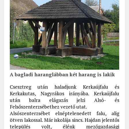
A bagladi haranglábban két harang is lakik
Csesztreg után haladjunk Kerkaújfalu és
Kerkakutas, Nagyrákos irányába. Kerkaújfalu
után balra elágazás jelzi Alsó- és
Felsőszenterzsébethez vezető utat.
Alsószenterzsébet elnéptelenedett falu, alig
ötven lakossal. Már iskolája sincs. Hajdan jelentős
település volt, élénk mezőgazdasági