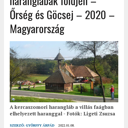
haranglábak földjén –
Őrség és Göcsej – 2020 –
Magyarország
A kercaszomori harangláb a villás faágban
elhelyezett haranggal - Fotók: Ligeti Zsuzsa
SZERZŐ:
GYŐRFFY ÁRPÁD
2022.01.08.