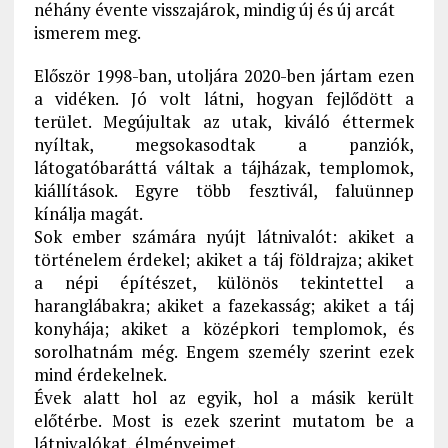
néhány évente visszajárok, mindig új és új arcát
ismerem meg.
Először 1998-ban, utoljára 2020-ben jártam ezen
a vidéken. Jó volt látni, hogyan fejlődött a
terület. Megújultak az utak, kiváló éttermek
nyíltak, megsokasodtak a panziók,
látogatóbaráttá váltak a tájházak, templomok,
kiállítások. Egyre több fesztivál, faluünnep
kínálja magát.
Sok ember számára nyújt látnivalót: akiket a
történelem érdekel; akiket a táj földrajza; akiket
a népi építészet, különös tekintettel a
haranglábakra; akiket a fazekasság; akiket a táj
konyhája; akiket a középkori templomok, és
sorolhatnám még. Engem személy szerint ezek
mind érdekelnek.
Évek alatt hol az egyik, hol a másik került
előtérbe. Most is ezek szerint mutatom be a
látnivalókat, élményeimet.