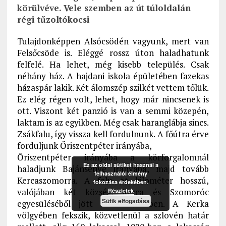
körülvéve. Vele szemben az út túloldalán
régi tűzoltókocsi
Tulajdonképpen Alsócsödén vagyunk, mert van
Felsőcsöde is. Eléggé rossz úton haladhatunk
felfelé. Ha lehet, még kisebb település. Csak
néhány ház. A hajdani iskola épületében fazekas
házaspár lakik. Két álomszép szilkét vettem tőlük.
Ez elég régen volt, lehet, hogy már nincsenek is
ott. Viszont két panzió is van a semmi közepén,
laktam is az egyikben. Még csak haranglábja sincs.
Zsákfalu, így vissza kell fordulnunk. A főútra érve
forduljunk Őriszentpéter irányába,
Őriszentpéter irányába a körforgalomnál
Ez az oldal sütiket használ a
haladjunk Bajánsenye irányába, majd tovább
felhasználói élmény
Kercaszomorra. A falu öt kilométer hosszú,
fokozása érdekében.
valójában két község, Kerca és Szomoróc
Részletek
Sütik elfogadása
egyesüléséből jött létre 1942-ben. A Kerka
völgyében fekszik, közvetlenül a szlovén határ