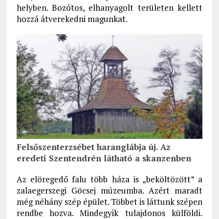
helyben. Bozótos, elhanyagolt területen kellett
hozzá átverekedni magunkat.
Felsőszenterzsébet haranglábja új. Az
eredeti Szentendrén látható a skanzenben
Az elöregedő falu több háza is „beköltözött” a
zalaegerszegi Göcsej múzeumba. Azért maradt
még néhány szép épület. Többet is láttunk szépen
rendbe hozva. Mindegyik tulajdonos külföldi.