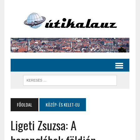
FŐOLDAL
KÖZÉP- ÉS KELET-EU
Ligeti Zsuzsa: A