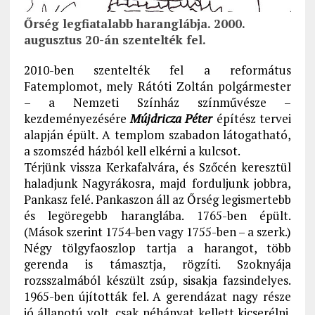
Őrség legfiatalabb haranglábja. 2000.
augusztus 20-án szentelték fel.
2010-ben szentelték fel a református
Fatemplomot, mely Rátóti Zoltán polgármester
– a Nemzeti Színház színművésze –
kezdeményezésére
Mújdricza Péter
építész tervei
alapján épült. A templom szabadon látogatható,
a szomszéd házból kell elkérni a kulcsot.
Térjünk vissza Kerkafalvára, és Szőcén keresztül
haladjunk Nagyrákosra, majd forduljunk jobbra,
Pankasz felé. Pankaszon áll az Őrség legismertebb
és legöregebb haranglába. 1765-ben épült.
(Mások szerint 1754-ben vagy 1755-ben – a szerk.)
Négy tölgyfaoszlop tartja a harangot, több
gerenda is támasztja, rögzíti. Szoknyája
rozsszalmából készült zsúp, sisakja fazsindelyes.
1965-ben újították fel. A gerendázat nagy része
jó állapotú volt, csak néhányat kellett kicserélni.