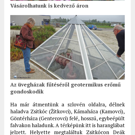
Vásárolhatunk is kedvező áron
Az üvegházak fűtéséről geotermikus erőmű
gondoskodik
Ha már átmentünk a szlovén oldalra, délnek
haladva Zsitkóc (Žitkovci), Kámaháza (Kamovci),
Göntérháza (Genterovci) felé, hosszú, egybeépült
falvakon haladunk. A térképünk itt is haranglábat
jelzett. Helyette megtaláltuk Zsitkócon Deák