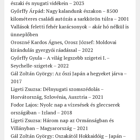
északi és nyugati vidékein – 2023
Győrffy Árpád: Nagy kalandunk északon – 8500
kilométeres családi autózás a sarkkörön túlra – 2001
Vallások feletti fehér karácsonyok – akár hó nélkül is
ünneplőben
Oroszné Kardos Ágnes, Orosz József: Moldovai
kirándulás gyergyói ráadással – 2022
Győrffy Gyula – A világ legszebb szigetei I. –
Seychelle-szigetek – 2022
Gál Zoltán György: Az őszi Japán a hegyeket járva –
2017
Ligeti Zsuzsa: Délnyugati szomszédolás –
Horvátország, Szlovénia, Ausztria – 2021
Fodor Lajos: Nyolc nap a vízesések és gleccserek
országában – Izland – 2018
Ligeti Zsuzsa: Három nap az Ormánságban és
Villányban – Magyarország – 2021
Gál Zoltán György: Oszakától Hokkaidóig – Japán –