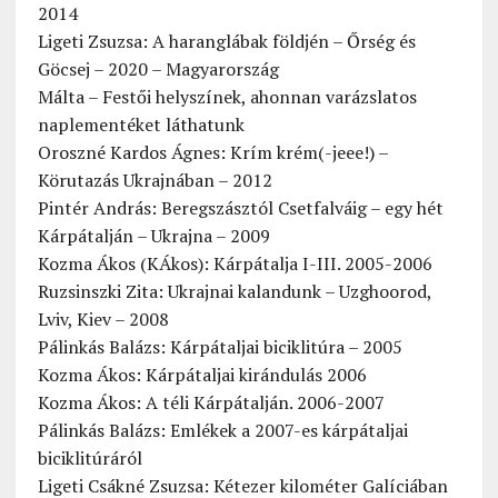
2014
Ligeti Zsuzsa: A haranglábak földjén – Őrség és
Göcsej – 2020 – Magyarország
Málta – Festői helyszínek, ahonnan varázslatos
naplementéket láthatunk
Oroszné Kardos Ágnes: Krím krém(-jeee!) –
Körutazás Ukrajnában – 2012
Pintér András: Beregszásztól Csetfalváig – egy hét
Kárpátalján – Ukrajna – 2009
Kozma Ákos (KÁkos): Kárpátalja I-III. 2005-2006
Ruzsinszki Zita: Ukrajnai kalandunk – Uzghoorod,
Lviv, Kiev – 2008
Pálinkás Balázs: Kárpátaljai biciklitúra – 2005
Kozma Ákos: Kárpátaljai kirándulás 2006
Kozma Ákos: A téli Kárpátalján. 2006-2007
Pálinkás Balázs: Emlékek a 2007-es kárpátaljai
biciklitúráról
Ligeti Csákné Zsuzsa: Kétezer kilométer Galíciában