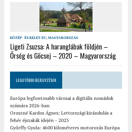
KÖZÉP- ÉS KELET-EU
,
MAGYARORSZÁG
Ligeti Zsuzsa: A haranglábak földjén –
Őrség és Göcsej – 2020 – Magyarország
LEGUTÓBBI BEJEGYZÉSEK
Európa legfontosabb városai a digitális nomádok
számára 2026-ban
Oroszné Kardos Ágnes: Lettországi kirándulás a
fehér éjszakák idején – 2023
Győrffy Gyula: 4600 kilométeres motorozás Európa