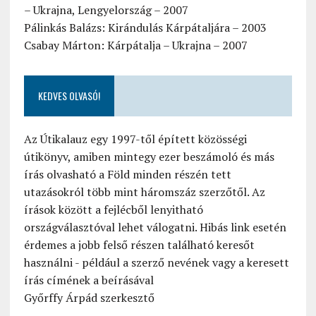
– Ukrajna, Lengyelország – 2007
Pálinkás Balázs: Kirándulás Kárpátaljára – 2003
Csabay Márton: Kárpátalja – Ukrajna – 2007
KEDVES OLVASÓ!
Az Útikalauz egy 1997-től épített közösségi
útikönyv, amiben mintegy ezer beszámoló és más
írás olvasható a Föld minden részén tett
utazásokról több mint háromszáz szerzőtől. Az
írások között a fejlécből lenyitható
országválasztóval lehet válogatni. Hibás link esetén
érdemes a jobb felső részen található keresőt
használni - például a szerző nevének vagy a keresett
írás címének a beírásával
Győrffy Árpád szerkesztő