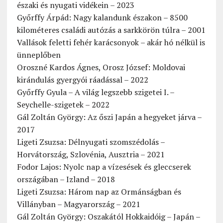
északi és nyugati vidékein – 2023
Győrffy Árpád: Nagy kalandunk északon – 8500
kilométeres családi autózás a sarkkörön túlra – 2001
Vallások feletti fehér karácsonyok – akár hó nélkül is
ünneplőben
Oroszné Kardos Ágnes, Orosz József: Moldovai
kirándulás gyergyói ráadással – 2022
Győrffy Gyula – A világ legszebb szigetei I. –
Seychelle-szigetek – 2022
Gál Zoltán György: Az őszi Japán a hegyeket járva –
2017
Ligeti Zsuzsa: Délnyugati szomszédolás –
Horvátország, Szlovénia, Ausztria – 2021
Fodor Lajos: Nyolc nap a vízesések és gleccserek
országában – Izland – 2018
Ligeti Zsuzsa: Három nap az Ormánságban és
Villányban – Magyarország – 2021
Gál Zoltán György: Oszakától Hokkaidóig – Japán –