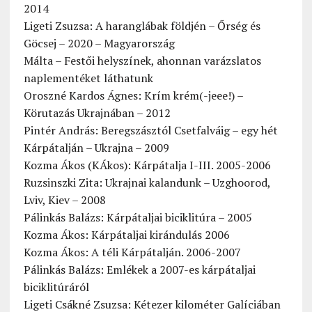
2014
Ligeti Zsuzsa: A haranglábak földjén – Őrség és
Göcsej – 2020 – Magyarország
Málta – Festői helyszínek, ahonnan varázslatos
naplementéket láthatunk
Oroszné Kardos Ágnes: Krím krém(-jeee!) –
Körutazás Ukrajnában – 2012
Pintér András: Beregszásztól Csetfalváig – egy hét
Kárpátalján – Ukrajna – 2009
Kozma Ákos (KÁkos): Kárpátalja I-III. 2005-2006
Ruzsinszki Zita: Ukrajnai kalandunk – Uzghoorod,
Lviv, Kiev – 2008
Pálinkás Balázs: Kárpátaljai biciklitúra – 2005
Kozma Ákos: Kárpátaljai kirándulás 2006
Kozma Ákos: A téli Kárpátalján. 2006-2007
Pálinkás Balázs: Emlékek a 2007-es kárpátaljai
biciklitúráról
Ligeti Csákné Zsuzsa: Kétezer kilométer Galíciában