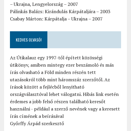
– Ukrajna, Lengyelország – 2007
Pálinkás Balázs: Kirándulás Kárpátaljára – 2003
Csabay Márton: Kárpátalja – Ukrajna – 2007
KEDVES OLVASÓ!
Az Útikalauz egy 1997-től épített közösségi
útikönyv, amiben mintegy ezer beszámoló és más
írás olvasható a Föld minden részén tett
utazásokról több mint háromszáz szerzőtől. Az
írások között a fejlécből lenyitható
országválasztóval lehet válogatni. Hibás link esetén
érdemes a jobb felső részen található keresőt
használni - például a szerző nevének vagy a keresett
írás címének a beírásával
Győrffy Árpád szerkesztő