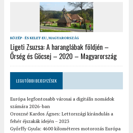
KÖZÉP- ÉS KELET-EU
,
MAGYARORSZÁG
Ligeti Zsuzsa: A haranglábak földjén –
Őrség és Göcsej – 2020 – Magyarország
LEGUTÓBBI BEJEGYZÉSEK
Európa legfontosabb városai a digitális nomádok
számára 2026-ban
Oroszné Kardos Ágnes: Lettországi kirándulás a
fehér éjszakák idején – 2023
Győrffy Gyula: 4600 kilométeres motorozás Európa