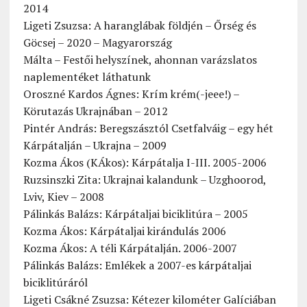
2014
Ligeti Zsuzsa: A haranglábak földjén – Őrség és
Göcsej – 2020 – Magyarország
Málta – Festői helyszínek, ahonnan varázslatos
naplementéket láthatunk
Oroszné Kardos Ágnes: Krím krém(-jeee!) –
Körutazás Ukrajnában – 2012
Pintér András: Beregszásztól Csetfalváig – egy hét
Kárpátalján – Ukrajna – 2009
Kozma Ákos (KÁkos): Kárpátalja I-III. 2005-2006
Ruzsinszki Zita: Ukrajnai kalandunk – Uzghoorod,
Lviv, Kiev – 2008
Pálinkás Balázs: Kárpátaljai biciklitúra – 2005
Kozma Ákos: Kárpátaljai kirándulás 2006
Kozma Ákos: A téli Kárpátalján. 2006-2007
Pálinkás Balázs: Emlékek a 2007-es kárpátaljai
biciklitúráról
Ligeti Csákné Zsuzsa: Kétezer kilométer Galíciában