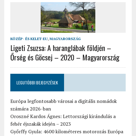
KÖZÉP- ÉS KELET-EU
,
MAGYARORSZÁG
Ligeti Zsuzsa: A haranglábak földjén –
Őrség és Göcsej – 2020 – Magyarország
LEGUTÓBBI BEJEGYZÉSEK
Európa legfontosabb városai a digitális nomádok
számára 2026-ban
Oroszné Kardos Ágnes: Lettországi kirándulás a
fehér éjszakák idején – 2023
Győrffy Gyula: 4600 kilométeres motorozás Európa