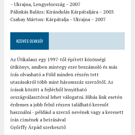
– Ukrajna, Lengyelország – 2007
Pálinkás Balázs: Kirándulás Kárpátaljára – 2003
Csabay Márton: Kárpátalja – Ukrajna – 2007
KEDVES OLVASÓ!
Az Útikalauz egy 1997-től épített közösségi
útikönyv, amiben mintegy ezer beszámoló és más
írás olvasható a Föld minden részén tett
utazásokról több mint háromszáz szerzőtől. Az
írások között a fejlécből lenyitható
országválasztóval lehet válogatni. Hibás link esetén
érdemes a jobb felső részen található keresőt
használni - például a szerző nevének vagy a keresett
írás címének a beírásával
Győrffy Árpád szerkesztő