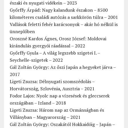
északi és nyugati vidékein – 2023
Győrffy Árpád: Nagy kalandunk északon – 8500
kilométeres családi autózás a sarkkörön túlra – 2001
Vallások feletti fehér karácsonyok – akár hó nélkül is
ünneplőben
Oroszné Kardos Ágnes, Orosz József: Moldovai
kirándulás gyergyói ráadással – 2022
Győrffy Gyula – A világ legszebb szigetei I. –
Seychelle-szigetek – 2022
Gál Zoltán György: Az őszi Japán a hegyeket járva –
2017
Ligeti Zsuzsa: Délnyugati szomszédolás –
Horvátország, Szlovénia, Ausztria – 2021
Fodor Lajos: Nyolc nap a vízesések és gleccserek
országában – Izland – 2018
Ligeti Zsuzsa: Három nap az Ormánságban és
Villányban – Magyarország – 2021
Gál Zoltán György: Oszakától Hokkaidóig – Japán –