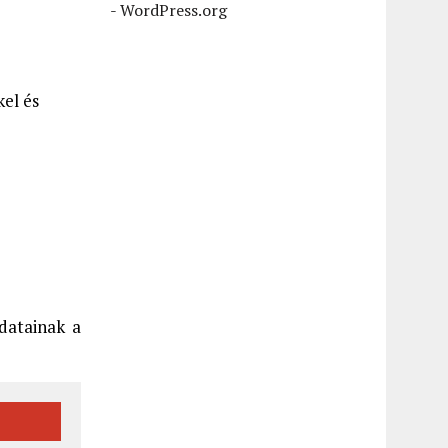
-
WordPress.org
el és
adatainak a