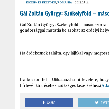
KÖZÉP- ÉS KELET-EU
,
ROMÁNIA
2012.05.16.
Gál Zoltán György: Székelyföld – má
Gál Zoltán György: Székelyföld – másodszorra –
gondossággal mutatja be azokat az erdélyi hel
Ha érdekesnek találta, egy lájkkal vagy megosztá
Iratkozzon fel a
hírlevelére, hogy
Utikalauz.hu
hírlevél küldéséhez szükséges kezeléséhez.(
Ada
SHARE
TWEE