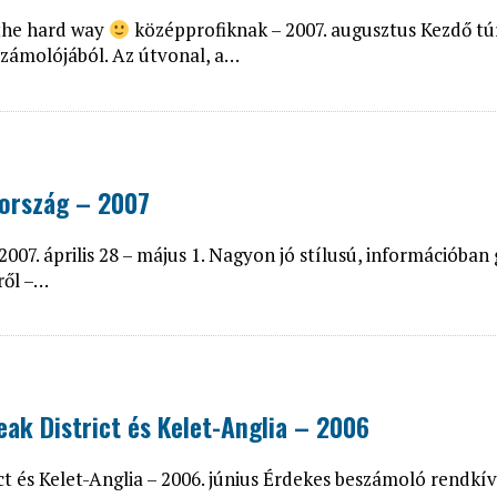
 the hard way
középprofiknak – 2007. augusztus Kezdő tú
számolójából. Az útvonal, a…
aország – 2007
007. április 28 – május 1. Nagyon jó stílusú, információban
ről –…
eak District és Kelet-Anglia – 2006
ict és Kelet-Anglia – 2006. június Érdekes beszámoló rendkí