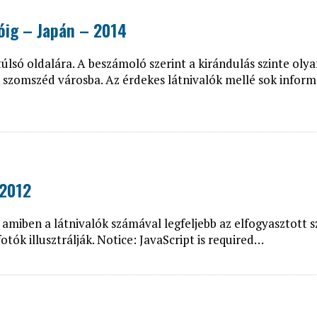
 ORSZÁGÁBAN – IZLAND – 2018
óig – Japán – 2014
OK SZÁMÁRA 2026-BAN
lsó oldalára. A beszámoló szerint a kirándulás szinte olya
 szomszéd városba. Az érdekes látnivalók mellé sok informá
 2012
 amiben a látnivalók számával legfeljebb az elfogyasztott s
ók illusztrálják. Notice: JavaScript is required…