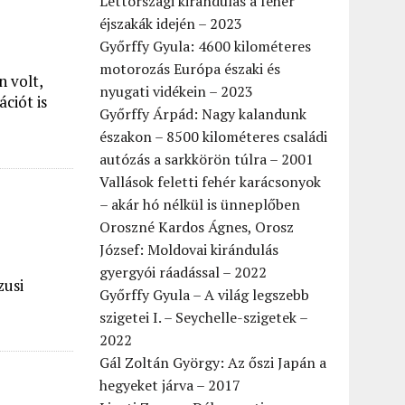
Lettországi kirándulás a fehér
éjszakák idején – 2023
Győrffy Gyula: 4600 kilométeres
motorozás Európa északi és
n volt,
nyugati vidékein – 2023
ciót is
Győrffy Árpád: Nagy kalandunk
északon – 8500 kilométeres családi
autózás a sarkkörön túlra – 2001
Vallások feletti fehér karácsonyok
– akár hó nélkül is ünneplőben
Oroszné Kardos Ágnes, Orosz
József: Moldovai kirándulás
gyergyói ráadással – 2022
zusi
Győrffy Gyula – A világ legszebb
szigetei I. – Seychelle-szigetek –
2022
Gál Zoltán György: Az őszi Japán a
hegyeket járva – 2017