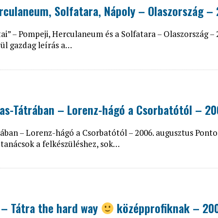
erculaneum, Solfatara, Nápoly – Olaszország –
ai” – Pompeji, Herculaneum és a Solfatara – Olaszország –
ül gazdag leírás a…
as-Tátrában – Lorenz-hágó a Csorbatótól – 2
ban – Lorenz-hágó a Csorbatótól – 2006. augusztus Ponto
ó tanácsok a felkészüléshez, sok…
 – Tátra the hard way
középprofiknak – 20