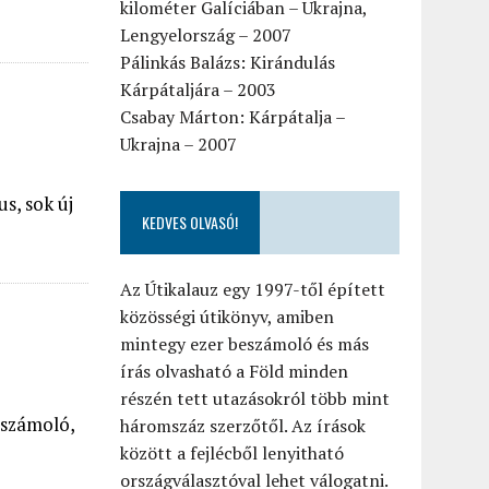
kilométer Galíciában – Ukrajna,
Lengyelország – 2007
Pálinkás Balázs: Kirándulás
Kárpátaljára – 2003
Csabay Márton: Kárpátalja –
Ukrajna – 2007
us, sok új
KEDVES OLVASÓ!
Az Útikalauz egy 1997-től épített
közösségi útikönyv, amiben
mintegy ezer beszámoló és más
írás olvasható a Föld minden
részén tett utazásokról több mint
eszámoló,
háromszáz szerzőtől. Az írások
között a fejlécből lenyitható
országválasztóval lehet válogatni.