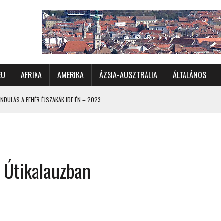
EU
AFRIKA
AMERIKA
ÁZSIA-AUSZTRÁLIA
ÁLTALÁNOS
DULÁS A FEHÉR ÉJSZAKÁK IDEJÉN – 2023
 ÉSZAKI ÉS NYUGATI VIDÉKEIN – 2023
OMÉTERES CSALÁDI AUTÓZÁS A SARKKÖRÖN TÚLRA – 2001
KÜL IS ÜNNEPLŐBEN
z Útikalauzban
RÁNDULÁS GYERGYÓI RÁADÁSSAL – 2022
CHELLE-SZIGETEK – 2022
 – 2017
TORSZÁG, SZLOVÉNIA, AUSZTRIA – 2021