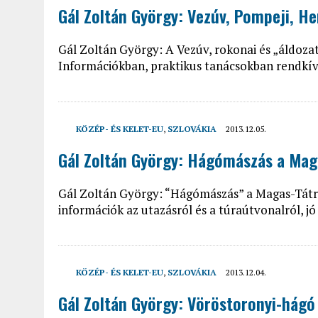
Gál Zoltán György: Vezúv, Pompeji, H
Gál Zoltán György: A Vezúv, rokonai és „áldozat
Információkban, praktikus tanácsokban rendkív
KÖZÉP- ÉS KELET-EU
,
SZLOVÁKIA
2013.12.05.
Gál Zoltán György: Hágómászás a Mag
Gál Zoltán György: “Hágómászás” a Magas-Tátrá
információk az utazásról és a túraútvonalról, j
KÖZÉP- ÉS KELET-EU
,
SZLOVÁKIA
2013.12.04.
Gál Zoltán György: Vöröstoronyi-hágó