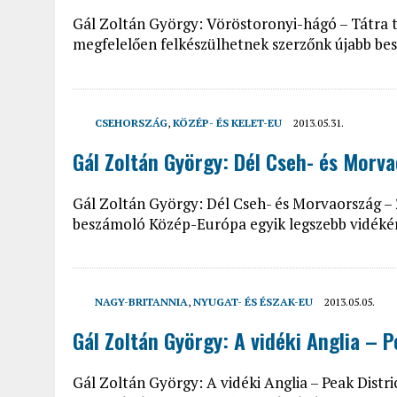
Gál Zoltán György: Vöröstoronyi-hágó – Tátra
megfelelően felkészülhetnek szerzőnk újabb be
CSEHORSZÁG
,
KÖZÉP- ÉS KELET-EU
2013.05.31.
Gál Zoltán György: Dél Cseh- és Morv
Gál Zoltán György: Dél Cseh- és Morvaország – 2
beszámoló Közép-Európa egyik legszebb vidéké
NAGY-BRITANNIA
,
NYUGAT- ÉS ÉSZAK-EU
2013.05.05.
Gál Zoltán György: A vidéki Anglia – P
Gál Zoltán György: A vidéki Anglia – Peak Distr