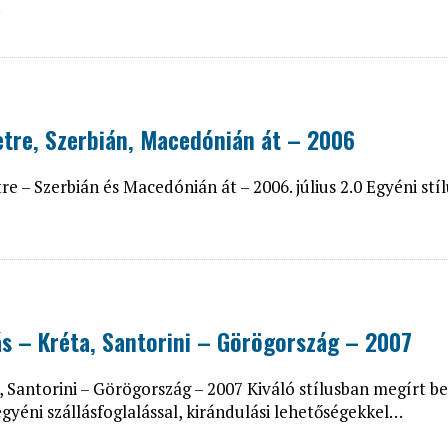
…
getre, Szerbián, Macedónián át – 2006
e – Szerbián és Macedónián át – 2006. július 2.0 Egyéni stíl
ás – Kréta, Santorini – Görögország – 2007
, Santorini – Görögország – 2007 Kiváló stílusban megírt b
yéni szállásfoglalással, kirándulási lehetőségekkel…