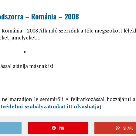
sodszorra – Románia – 2008
 Románia – 2008 Állandó szerzőnk a tőle megszokott lélekk
yeket, amelyeket…
•
ssal ajánlja másnak is!
 ne maradjon le semmiről! A feliratkozással hozzájárul 
tvédelmi szabályzatunkat itt olvashatja
)
T
PIN
SHARE