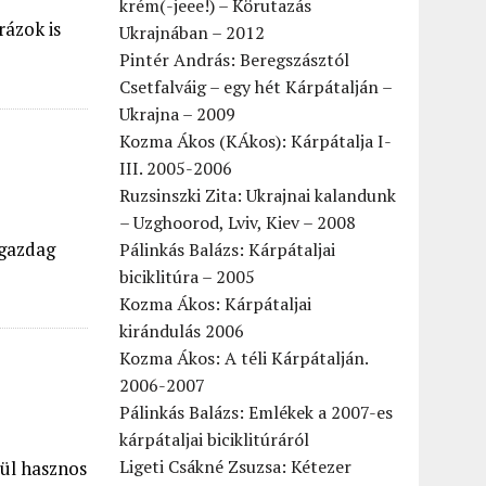
krém(-jeee!) – Körutazás
rázok is
Ukrajnában – 2012
Pintér András: Beregszásztól
Csetfalváig – egy hét Kárpátalján –
Ukrajna – 2009
Kozma Ákos (KÁkos): Kárpátalja I-
III. 2005-2006
Ruzsinszki Zita: Ukrajnai kalandunk
– Uzghoorod, Lviv, Kiev – 2008
 gazdag
Pálinkás Balázs: Kárpátaljai
biciklitúra – 2005
Kozma Ákos: Kárpátaljai
kirándulás 2006
Kozma Ákos: A téli Kárpátalján.
2006-2007
Pálinkás Balázs: Emlékek a 2007-es
kárpátaljai biciklitúráról
Ligeti Csákné Zsuzsa: Kétezer
vül hasznos