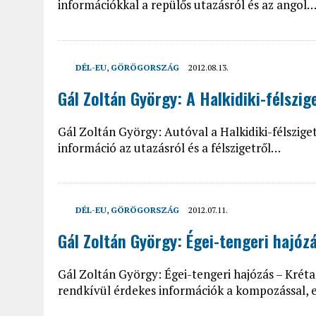
információkkal a repülős utazásról és az angol
DÉL-EU
,
GÖRÖGORSZÁG
2012.08.13.
Gál Zoltán György: A Halkidiki-félszi
Gál Zoltán György: Autóval a Halkidiki-félszigetr
információ az utazásról és a félszigetről…
DÉL-EU
,
GÖRÖGORSZÁG
2012.07.11.
Gál Zoltán György: Égei-tengeri hajóz
Gál Zoltán György: Égei-tengeri hajózás – Kréta
rendkívül érdekes információk a kompozással, eg