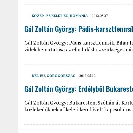
KÖZÉP- ÉS KELET-EU
,
ROMÁNIA
2012.05.27.
Gál Zoltán György: Pádis-karsztfenns
Gál Zoltán György: Pádis-karsztfennsík, Bihar h
vidék bemutatása az elinduláshoz szükséges m
DÉL-EU
,
GÖRÖGORSZÁG
2012.05.19.
Gál Zoltán György: Erdélyből Bukarest
Gál Zoltán György: Bukaresten, Szófián át Korf
közlekedőknek a “keleti kerülővel” kapcsolatos