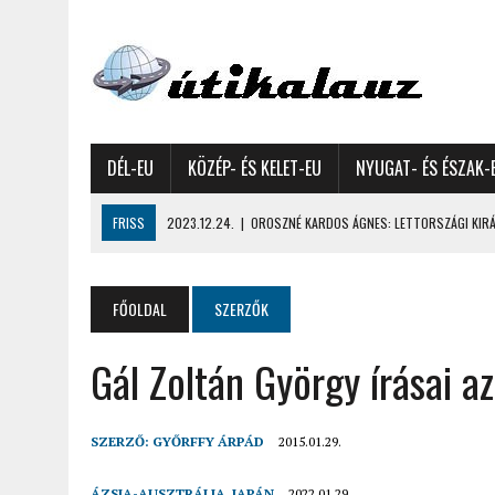
DÉL-EU
KÖZÉP- ÉS KELET-EU
NYUGAT- ÉS ÉSZAK-
FRISS
2023.12.24.
|
OROSZNÉ KARDOS ÁGNES: LETTORSZÁGI KIRÁN
2023.12.09.
|
GYŐRFFY GYULA: 4600 KILOMÉTERES MOTOROZÁS EURÓPA
2023.11.17.
|
GYŐRFFY ÁRPÁD: NAGY KALANDUNK ÉSZAKON – 8500 KIL
FŐOLDAL
SZERZŐK
2022.12.21.
|
VALLÁSOK FELETTI FEHÉR KARÁCSONYOK – AKÁR HÓ NÉL
Gál Zoltán György írásai a
2022.12.11.
|
OROSZNÉ KARDOS ÁGNES, OROSZ JÓZSEF: MOLDOVAI KI
2022.03.08.
|
GYŐRFFY GYULA – A VILÁG LEGSZEBB SZIGETEI I. – SEY
2022.02.26.
|
GÁL ZOLTÁN GYÖRGY: AZ ŐSZI JAPÁN A HEGYEKET JÁRVA
SZERZŐ:
GYŐRFFY ÁRPÁD
2015.01.29.
2022.02.24.
|
LIGETI ZSUZSA: DÉLNYUGATI SZOMSZÉDOLÁS – HORVÁ
ÁZSIA-AUSZTRÁLIA
,
JAPÁN
2022.01.29.