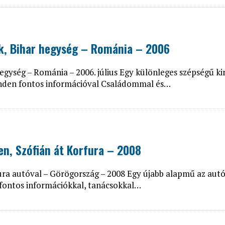
ík, Bihar hegység – Románia – 2006
egység – Románia – 2006. július Egy különleges szépségű k
inden fontos információval Családommal és…
en, Szófián át Korfura – 2008
ura autóval – Görögország – 2008 Egy újabb alapmű az aut
 fontos információkkal, tanácsokkal…