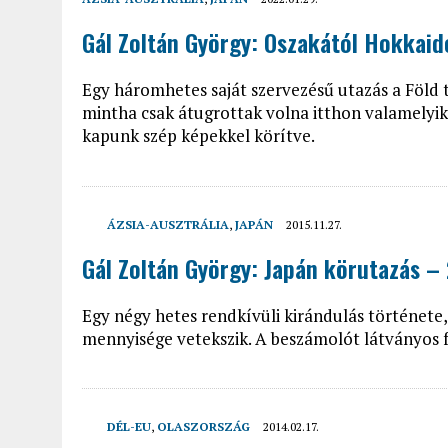
2022.02.12.
|
FODOR LAJOS: NYOLC NAP A VÍZESÉSEK ÉS GLECCSEREK
Gál Zoltán György: Oszakától Hokkaid
2026.04.01.
|
EURÓPA LEGFONTOSABB VÁROSAI A DIGITÁLIS NOMÁD
Egy háromhetes saját szervezésű utazás a Föld tú
mintha csak átugrottak volna itthon valamelyik
kapunk szép képekkel körítve.
ÁZSIA-AUSZTRÁLIA
,
JAPÁN
2015.11.27.
Gál Zoltán György: Japán körutazás –
Egy négy hetes rendkívüli kirándulás története,
mennyisége vetekszik. A beszámolót látványos fot
DÉL-EU
,
OLASZORSZÁG
2014.02.17.