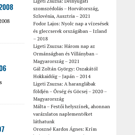
Ligeti Zsuzsa: Délnyugati
 2008
szomszédolás – Horvátország,
Szlovénia, Ausztria – 2021
 2008
Fodor Lajos: Nyolc nap a vízesések
és gleccserek országában – Izland
– 2018
Ligeti Zsuzsa: Három nap az
Ormánságban és Villányban –
Magyarország – 2021
006
Gál Zoltán György: Oszakától
Hokkaidóig – Japán – 2014
s
Ligeti Zsuzsa: A haranglábak
földjén – Őrség és Göcsej – 2020 –
Magyarország
Málta – Festői helyszínek, ahonnan
varázslatos naplementéket
láthatunk
07
Oroszné Kardos Ágnes: Krím