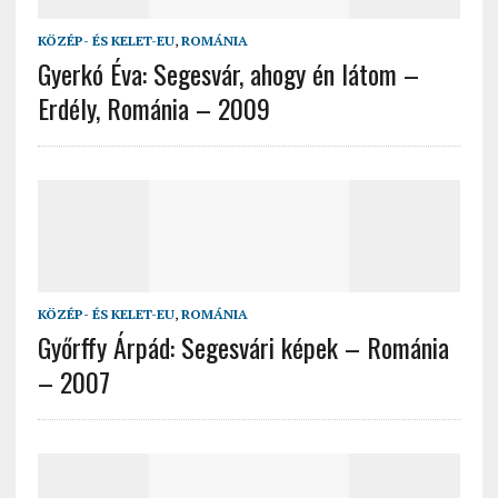
KÖZÉP- ÉS KELET-EU
,
ROMÁNIA
Gyerkó Éva: Segesvár, ahogy én látom –
Erdély, Románia – 2009
KÖZÉP- ÉS KELET-EU
,
ROMÁNIA
Győrffy Árpád: Segesvári képek – Románia
– 2007