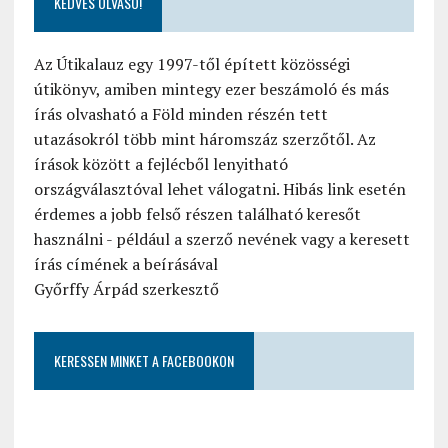
KEDVES OLVASÓ!
Az Útikalauz egy 1997-től épített közösségi
útikönyv, amiben mintegy ezer beszámoló és más
írás olvasható a Föld minden részén tett
utazásokról több mint háromszáz szerzőtől. Az
írások között a fejlécből lenyitható
országválasztóval lehet válogatni. Hibás link esetén
érdemes a jobb felső részen található keresőt
használni - például a szerző nevének vagy a keresett
írás címének a beírásával
Győrffy Árpád szerkesztő
KERESSEN MINKET A FACEBOOKON