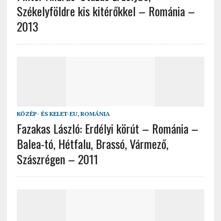
Székelyföldre kis kitérőkkel – Románia –
2013
KÖZÉP- ÉS KELET-EU
,
ROMÁNIA
Fazakas László: Erdélyi körút – Románia –
Balea-tó, Hétfalu, Brassó, Vármező,
Szászrégen – 2011