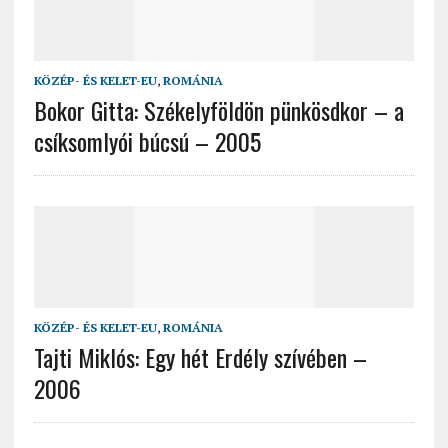
KÖZÉP- ÉS KELET-EU
,
ROMÁNIA
Bokor Gitta: Székelyföldön pünkösdkor – a
csíksomlyói búcsú – 2005
KÖZÉP- ÉS KELET-EU
,
ROMÁNIA
Tajti Miklós: Egy hét Erdély szívében –
2006