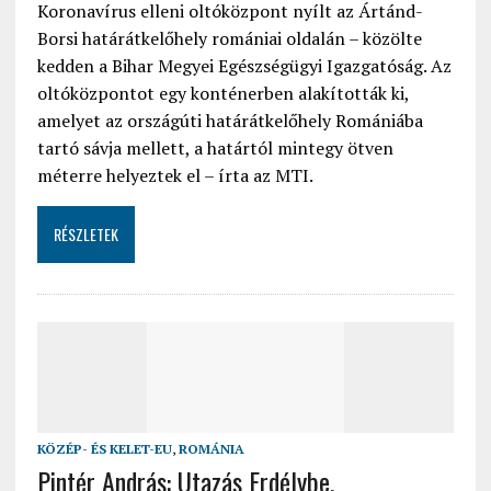
Koronavírus elleni oltóközpont nyílt az Ártánd-
Borsi határátkelőhely romániai oldalán – közölte
kedden a Bihar Megyei Egészségügyi Igazgatóság. Az
oltóközpontot egy konténerben alakították ki,
amelyet az országúti határátkelőhely Romániába
tartó sávja mellett, a határtól mintegy ötven
méterre helyeztek el – írta az MTI.
RÉSZLETEK
KÖZÉP- ÉS KELET-EU
,
ROMÁNIA
Pintér András: Utazás Erdélybe,