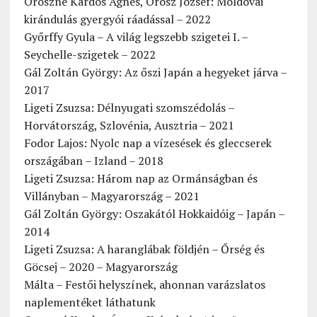
Oroszné Kardos Ágnes, Orosz József: Moldovai
kirándulás gyergyói ráadással – 2022
Győrffy Gyula – A világ legszebb szigetei I. –
Seychelle-szigetek – 2022
Gál Zoltán György: Az őszi Japán a hegyeket járva –
2017
Ligeti Zsuzsa: Délnyugati szomszédolás –
Horvátország, Szlovénia, Ausztria – 2021
Fodor Lajos: Nyolc nap a vízesések és gleccserek
országában – Izland – 2018
Ligeti Zsuzsa: Három nap az Ormánságban és
Villányban – Magyarország – 2021
Gál Zoltán György: Oszakától Hokkaidóig – Japán –
2014
Ligeti Zsuzsa: A haranglábak földjén – Őrség és
Göcsej – 2020 – Magyarország
Málta – Festői helyszínek, ahonnan varázslatos
naplementéket láthatunk