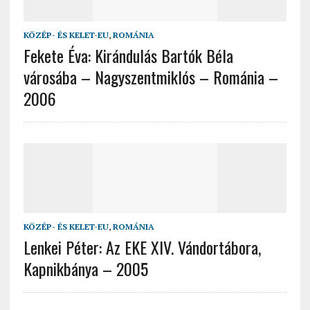
KÖZÉP- ÉS KELET-EU
,
ROMÁNIA
Fekete Éva: Kirándulás Bartók Béla
városába – Nagyszentmiklós – Románia –
2006
KÖZÉP- ÉS KELET-EU
,
ROMÁNIA
Lenkei Péter: Az EKE XIV. Vándortábora,
Kapnikbánya – 2005