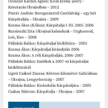
Oroszné Kardos Ágnes: Krím krém(-jeee!) –
Körutazás Ukrajnában – 2012
Pintér András: Beregszásztól Csetfalváig – egy hét
Kárpátalján – Ukrajna – 2009
Kozma Ákos (KÁkos): Kárpátalja I-III. 2005-2006
Ruzsinszki Zita: Ukrajnai kalandunk – Uzghoorod,
Lviv, Kiev – 2008
Pálinkás Balázs: Kárpátaljai biciklitúra – 2005
Kozma Ákos: Kárpátaljai kirándulás 2006
Kozma Ákos: A téli Kárpátalján. 2006-2007
Pálinkás Balázs: Emlékek a 2007-es kárpátaljai
biciklitúráról
Ligeti Csákné Zsuzsa: Kétezer kilométer Galíciában
– Ukrajna, Lengyelország – 2007
Pálinkás Balázs: Kirándulás Kárpátaljára – 2003
Csabay Márton: Kárpátalja – Ukrajna – 2007