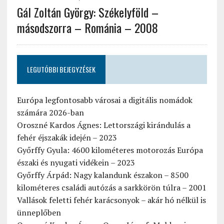
Gál Zoltán György: Székelyföld –
másodszorra – Románia – 2008
LEGUTÓBBI BEJEGYZÉSEK
Európa legfontosabb városai a digitális nomádok
számára 2026-ban
Oroszné Kardos Ágnes: Lettországi kirándulás a
fehér éjszakák idején – 2023
Győrffy Gyula: 4600 kilométeres motorozás Európa
északi és nyugati vidékein – 2023
Győrffy Árpád: Nagy kalandunk északon – 8500
kilométeres családi autózás a sarkkörön túlra – 2001
Vallások feletti fehér karácsonyok – akár hó nélkül is
ünneplőben