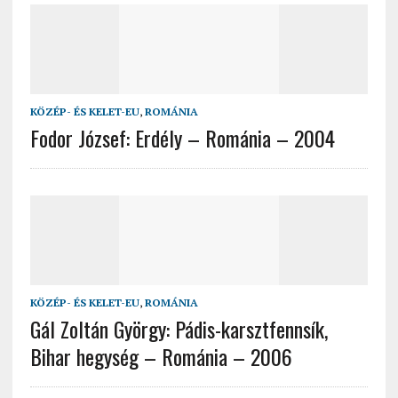
KÖZÉP- ÉS KELET-EU
,
ROMÁNIA
Fodor József: Erdély – Románia – 2004
KÖZÉP- ÉS KELET-EU
,
ROMÁNIA
Gál Zoltán György: Pádis-karsztfennsík,
Bihar hegység – Románia – 2006