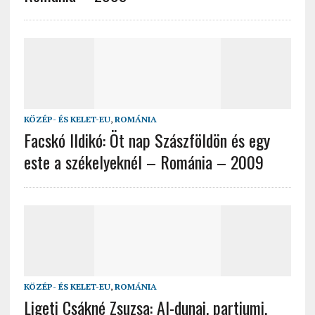
KÖZÉP- ÉS KELET-EU
,
ROMÁNIA
Facskó Ildikó: Öt nap Szászföldön és egy
este a székelyeknél – Románia – 2009
KÖZÉP- ÉS KELET-EU
,
ROMÁNIA
Ligeti Csákné Zsuzsa: Al-dunai, partiumi,