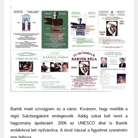
Bartók miatt szívügyem ez a város. Kívánom, hogy mielőbb a
régió Salzburgjaként emlegessék. Addig sokat kell tenni a
hagyomány ápolásáért. 2006 az UNESCO által is Bartók
emlékévvé lett nyilvánítva. A rövid írással a figyelmet szeretném
erre felhívni.