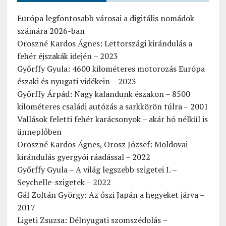
Európa legfontosabb városai a digitális nomádok
számára 2026-ban
Oroszné Kardos Ágnes: Lettországi kirándulás a
fehér éjszakák idején – 2023
Győrffy Gyula: 4600 kilométeres motorozás Európa
északi és nyugati vidékein – 2023
Győrffy Árpád: Nagy kalandunk északon – 8500
kilométeres családi autózás a sarkkörön túlra – 2001
Vallások feletti fehér karácsonyok – akár hó nélkül is
ünneplőben
Oroszné Kardos Ágnes, Orosz József: Moldovai
kirándulás gyergyói ráadással – 2022
Győrffy Gyula – A világ legszebb szigetei I. –
Seychelle-szigetek – 2022
Gál Zoltán György: Az őszi Japán a hegyeket járva –
2017
Ligeti Zsuzsa: Délnyugati szomszédolás –