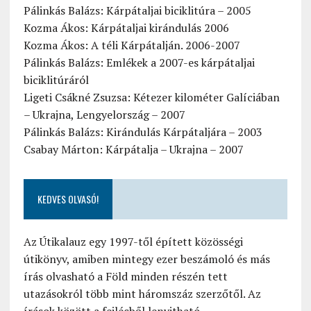
Pálinkás Balázs: Kárpátaljai biciklitúra – 2005
Kozma Ákos: Kárpátaljai kirándulás 2006
Kozma Ákos: A téli Kárpátalján. 2006-2007
Pálinkás Balázs: Emlékek a 2007-es kárpátaljai
biciklitúráról
Ligeti Csákné Zsuzsa: Kétezer kilométer Galíciában
– Ukrajna, Lengyelország – 2007
Pálinkás Balázs: Kirándulás Kárpátaljára – 2003
Csabay Márton: Kárpátalja – Ukrajna – 2007
KEDVES OLVASÓ!
Az Útikalauz egy 1997-től épített közösségi
útikönyv, amiben mintegy ezer beszámoló és más
írás olvasható a Föld minden részén tett
utazásokról több mint háromszáz szerzőtől. Az
írások között a fejlécből lenyitható