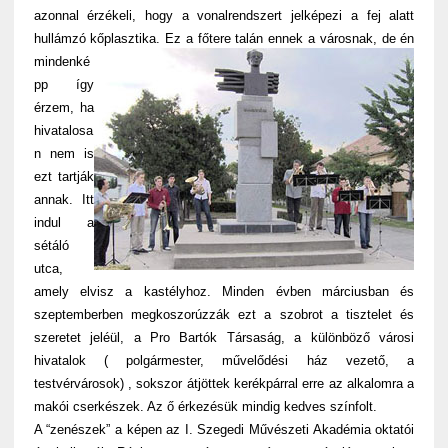
azonnal érzékeli, hogy a vonalrendszert jelképezi a fej alatt
hullámzó kőplasztika.
Ez a főtere talán ennek a városnak, de én
mindenké
pp így
érzem, ha
hivatalosa
n nem is
ezt tartják
annak. Itt
indul a
sétáló
utca,
amely elvisz a kastélyhoz. Minden évben márciusban és
szeptemberben megkoszorúzzák ezt a szobrot a tisztelet és
szeretet jeléül, a Pro Bartók Társaság, a különböző városi
hivatalok ( polgármester, művelődési ház vezető, a
testvérvárosok) , sokszor átjöttek kerékpárral erre az alkalomra a
makói cserkészek. Az ő érkezésük mindig kedves színfolt.
A “zenészek” a képen az I. Szegedi Művészeti Akadémia oktatói