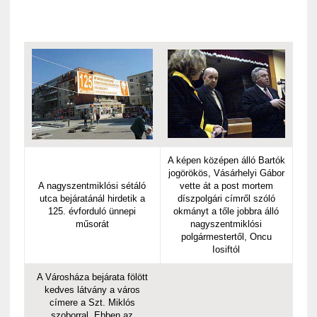
A képen középen álló Bartók
jogörökös, Vásárhelyi Gábor
A nagyszentmiklósi sétáló
vette át a post mortem
utca bejáratánál hirdetik a
díszpolgári címről szóló
125. évforduló ünnepi
okmányt a tőle jobbra álló
műsorát
nagyszentmiklósi
polgármestertől, Oncu
Iosiftól
A Városháza bejárata fölött
kedves látvány a város
címere a Szt. Miklós
szoborral. Ebben az