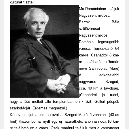
kultúrát tiszteli.
Ma Romániában találjuk
Nagyszentmiklóst,
Bartók Béla
szülővárosát.
Nagyszentmiklós
Románia legnyugatibb
városa, Temesvártól 64
km-re, Csanádtól 8 km-
re található. (Román
neve Sânnicolau Mare)
A legközelebbi
nagyváros Szeged,
cca. 40 km a távolság.
(Csanádról jó tudni,
hogy a főút mellett álló templomban őrzik Szt. Gellért püspök
szarkofágját. Érdemes megnézni.)
Könnyen eljuthatunk autóval a Szeged-Makó útvonalon. (43-as
főút) Kiszombornál nyílt egy új határátkelő, ahonnan cca.10 km-
re található ez a város. Csak románul találjuk meg a városnevet