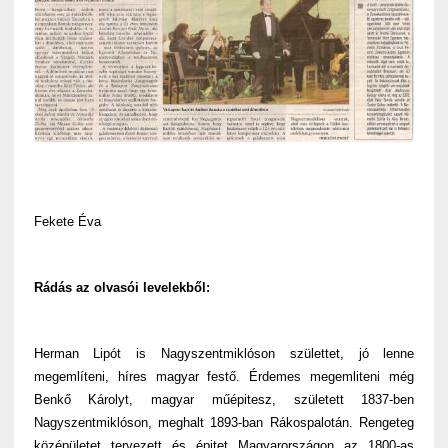
Fekete Éva
Rádás az olvasói levelekből:
Herman Lipót is Nagyszentmiklóson születtet, jó lenne
megemlíteni, híres magyar festő. Érdemes megemliteni még
Benkő Károlyt, magyar műépitesz, született 1837-ben
Nagyszentmiklóson, meghalt 1893-ban Rákospalotán. Rengeteg
középületet tervezett és épitet Magyarországon az 1800-as