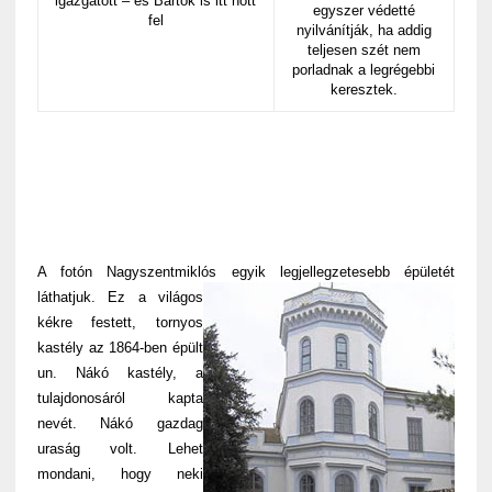
igazgatott – és Bartók is itt nőtt
egyszer védetté
fel
nyilvánítják, ha addig
teljesen szét nem
porladnak a legrégebbi
keresztek.
A fotón Nagyszentmiklós egyik legjellegzetesebb épületét
láthatjuk.
Ez a világos
kékre festett, tornyos
kastély az 1864-ben épült
un. Nákó kastély, a
tulajdonosáról kapta
nevét. Nákó gazdag
uraság volt. Lehet
mondani, hogy neki