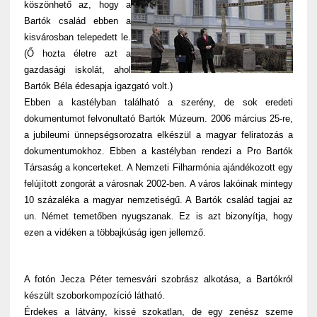
köszönhető az, hogy a
Bartók család ebben a
kisvárosban telepedett le.
(Ő hozta életre azt a
gazdasági iskolát, ahol
Bartók Béla édesapja igazgató volt.)
Ebben a kastélyban található a szerény, de sok eredeti
dokumentumot felvonultató Bartók Múzeum. 2006 március 25-re,
a jubileumi ünnepségsorozatra elkészül a magyar feliratozás a
dokumentumokhoz. Ebben a kastélyban rendezi a Pro Bartók
Társaság a koncerteket. A Nemzeti Filharmónia ajándékozott egy
felújított zongorát a városnak 2002-ben. A város lakóinak mintegy
10 százaléka a magyar nemzetiségű. A Bartók család tagjai az
un. Német temetőben nyugszanak. Ez is azt bizonyítja, hogy
ezen a vidéken a többajkúság igen jellemző.
A fotón Jecza Péter temesvári szobrász alkotása, a Bartókról
készült szoborkompozíció látható.
Érdekes a látvány, kissé szokatlan, de egy zenész szeme