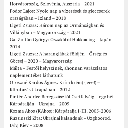
Horvátország, Szlovénia, Ausztria – 2021
Fodor Lajos: Nyolc nap a vízesések és gleccserek
országában – Izland – 2018
Ligeti Zsuzsa: Három nap az Ormánságban és
Villányban – Magyarország – 2021
Gál Zoltán György: Oszakától Hokkaidóig – Japán –
2014
Ligeti Zsuzsa: A haranglábak földjén – Őrség és
Göcsej – 2020 – Magyarország
Málta – Festői helyszínek, ahonnan varázslatos
naplementéket láthatunk
Oroszné Kardos Ágnes: Krím krém(-jeee!) –
Körutazás Ukrajnában – 2012
Pintér András: Beregszásztól Csetfalváig – egy hét
Kárpátalján – Ukrajna – 2009
Kozma Ákos (KÁkos): Kárpátalja I-III. 2005-2006
Ruzsinszki Zita: Ukrajnai kalandunk – Uzghoorod,
Lviv, Kiev – 2008