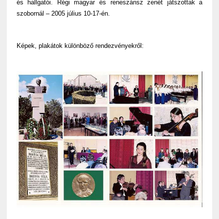
és hallgatói. Régi magyar és reneszánsz zenét játszottak a
szobornál – 2005 július 10-17-én.
Képek, plakátok különböző rendezvényekről: