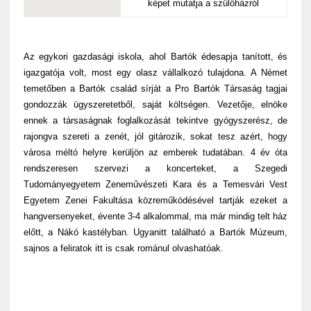
képet mutatja a szülőházról
Az egykori gazdasági iskola, ahol Bartók édesapja tanított, és
igazgatója volt, most egy olasz vállalkozó tulajdona. A Német
temetőben a Bartók család sírját a Pro Bartók Társaság tagjai
gondozzák ügyszeretetből, saját költségen. Vezetője, elnöke
ennek a társaságnak foglalkozását tekintve gyógyszerész, de
rajongva szereti a zenét, jól gitározik, sokat tesz azért, hogy
városa méltó helyre kerüljön az emberek tudatában. 4 év óta
rendszeresen szervezi a koncerteket, a Szegedi
Tudományegyetem Zeneművészeti Kara és a Temesvári Vest
Egyetem Zenei Fakultása közreműködésével tartják ezeket a
hangversenyeket, évente 3-4 alkalommal, ma már mindig telt ház
előtt, a Nákó kastélyban. Ugyanitt található a Bartók Múzeum,
sajnos a feliratok itt is csak románul olvashatóak.