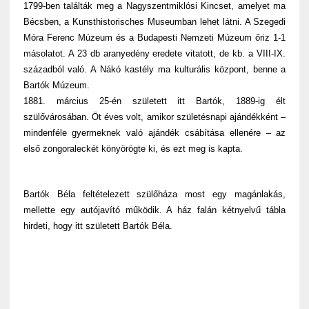
1799-ben találták meg a Nagyszentmiklósi Kincset, amelyet ma
Bécsben, a Kunsthistorisches Museumban lehet látni. A Szegedi
Móra Ferenc Múzeum és a Budapesti Nemzeti Múzeum őriz 1-1
másolatot. A 23 db aranyedény eredete vitatott, de kb. a VIII-IX.
századból való. A Nákó kastély ma kulturális központ, benne a
Bartók Múzeum.
1881. március 25-én született itt Bartók, 1889-ig élt
szülővárosában. Öt éves volt, amikor születésnapi ajándékként –
mindenféle gyermeknek való ajándék csábítása ellenére – az
első zongoraleckét könyörögte ki, és ezt meg is kapta.
Bartók Béla feltételezett szülőháza most egy magánlakás,
mellette egy autójavító működik. A ház falán kétnyelvű tábla
hirdeti, hogy itt született Bartók Béla.