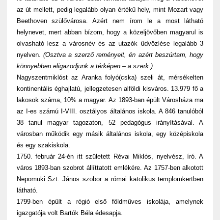
az út mellett, pedig legalább olyan értékű hely, mint Mozart vagy
Beethoven szülővárosa. Azért nem írom le a most látható
helynevet, mert abban bízom, hogy a közeljövőben magyarul is
olvasható lesz a városnév és az utazók üdvözlése legalább 3
nyelven.
(Osztva a szerző reményeit, én azért beszúrtam, hogy
könnyebben eligazodjunk a térképen – a szerk.)
Nagyszentmiklóst az Aranka folyó(cska) szeli át, mérsékelten
kontinentális éghajlatú, jellegzetesen alföldi kisváros. 13.979 fő a
lakosok száma, 10% a magyar. Az 1893-ban épült Városháza ma
az I-es számú I-VIII. osztályos általános iskola. A 846 tanulóból
38 tanul magyar tagozaton, 52 pedagógus irányításával. A
városban működik egy másik általános iskola, egy középiskola
és egy szakiskola.
1750. február 24-én itt született Révai Miklós, nyelvész, író. A
város 1893-ban szobrot állíttatott emlékére. Az 1757-ben alkotott
Nepomuki Szt. János szobor a római katolikus templomkertben
látható.
1799-ben épült a régió első földműves iskolája, amelynek
igazgatója volt Bartók Béla édesapja.