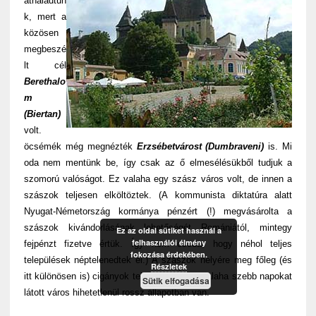
áthaladtun
k, mert a
közösen
megbeszé
lt cél
Berethalo
m
(Biertan)
volt.
öcsémék még megnézték
Erzsébetvárost (Dumbraveni)
is. Mi
oda nem mentünk be, így csak az ő elmesélésükből tudjuk a
szomorú valóságot. Ez valaha egy szász város volt, de innen a
szászok teljesen elköltöztek. (A kommunista diktatúra alatt
Nyugat-Németország kormánya pénzért (!) megvásárolta a
szászok kivándorlásának lehetőségét Romániától, mintegy
Ez az oldal sütiket használ a
felhasználói élmény
fejpénzt fizetve értük. Így nem csoda, hogy néhol teljes
fokozása érdekében.
települések néptelenedtek el.) A szászok helyére meg főleg (és
Részletek
itt különösen is) cigányok települtek. Így a valaha szebb napokat
Sütik elfogadása
látott város hihetetlenül rossz állapotban van.