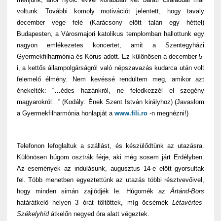
voltunk. További komoly motivációt jelentett, hogy tavaly
december vége felé (Karácsony előtt talán egy héttel)
Budapesten, a Városmajori katolikus templomban hallottunk egy
nagyon emlékezetes koncertet, amit a Szentegyházi
Gyermekfilharmónia és Kórus adott. Ez különösen a december 5-
i, a kettős állampolgárságról való népszavazás kudarca után volt
felemelő élmény. Nem kevéssé rendültem meg, amikor azt
énekelték: “…édes hazánkról, ne feledkezzél el szegény
magyarokról…” (Kodály: Ének Szent István királyhoz) (Javaslom
a Gyermekfilharmónia honlapját a
www.fili.ro
-n megnézni!)
Telefonon lefoglaltuk a szállást, és készülődtünk az utazásra.
Különösen húgom osztrák férje, aki még sosem járt Erdélyben.
Az események az indulásunk, augusztus 14-e előtt gyorsultak
fel. Több menetben egyeztettünk az utazás többi résztvevőivel,
hogy minden simán zajlódjék le. Húgomék az
Ártánd-Bors
határátkelő helyen 3 órát töltöttek, míg öcsémék
Létavértes-
Székelyhíd
átkelőn negyed óra alatt végeztek.