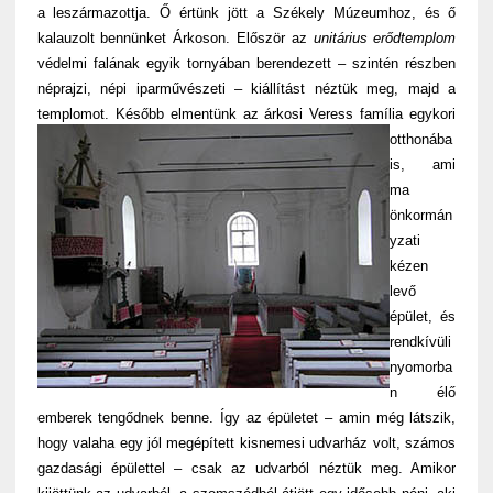
a leszármazottja. Ő értünk jött a Székely Múzeumhoz, és ő
kalauzolt bennünket Árkoson. Először az
unitárius erődtemplom
védelmi falának egyik tornyában berendezett – szintén részben
néprajzi, népi iparművészeti – kiállítást néztük meg, majd a
templomot.
Később elmentünk az árkosi Veress família egykori
otthonába
is, ami
ma
önkormán
yzati
kézen
levő
épület, és
rendkívüli
nyomorba
n élő
emberek tengődnek benne. Így az épületet – amin még látszik,
hogy valaha egy jól megépített kisnemesi udvarház volt, számos
gazdasági épülettel – csak az udvarból néztük meg. Amikor