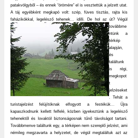
patakvölgyből – és ennek “örömére” el is vesztettük a jelzett utat.
A táj egyébként megkapó volt: szép, füves tisztás, rajta kis
faházikókkal, legelésző tehenek… idilli. De hol az út?
Végül
továbbme
ntünk a
térkép
alapján,
és
találtunk
is régi,
megkopot
t
jelzéseket
. Tehát a
turistajelzést felújítóknak elfogyott a festékük… Újra
kapaszkodnunk kellett felfelé, közben igyekeztünk a legelésző
tehenektől és lovaktól biztonságosnak tűnő távolságot tartani.
Továbbmenve találtunk egy, a térképen nem szereplő jelzést, ami
némileg megzavarta a helyzetet, de végül megtaláltuk azt az