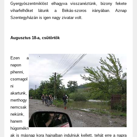
Gyergyószentmiklóst elhagyva visszanéztünk, bizony fekete
viharfelhőket látunk a Békás-szoros irányában. Aznap
Szentegyházán is igen nagy zivatar volt.
Augusztus 18-a, csütörtök
Ezen a
napon
pihenni,
csomagol
ni
akartunk,
merthogy
nemcsak
nekünk,
hanem
húgomékn
ak is másnap kora hajnalban indulniuk kellett, tehát erre a napra