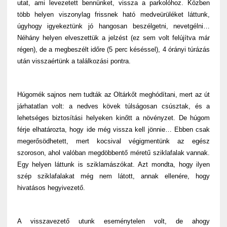
utat, ami levezetett bennünket, vissza a parkolóhoz. Közben
több helyen viszonylag frissnek ható medveürüléket láttunk,
úgyhogy igyekeztünk jó hangosan beszélgetni, nevetgélni…
Néhány helyen elveszettük a jelzést (ez sem volt felújítva már
régen), de a megbeszélt időre (5 perc késéssel), 4 órányi túrázás
után visszaértünk a találkozási pontra.
Húgomék sajnos nem tudták az Oltárkőt meghódítani, mert az út
járhatatlan volt: a nedves kövek túlságosan csúsztak, és a
lehetséges biztosítási helyeken kinőtt a növényzet. De húgom
férje elhatározta, hogy ide még vissza kell jönnie… Ebben csak
megerősödhetett, mert kocsival végigmentünk az egész
szoroson, ahol valóban megdöbbentő méretű sziklafalak vannak.
Egy helyen láttunk is sziklamászókat. Azt mondta, hogy ilyen
szép sziklafalakat még nem látott, annak ellenére, hogy
hivatásos hegyivezető.
A visszavezető utunk eseménytelen volt, de ahogy