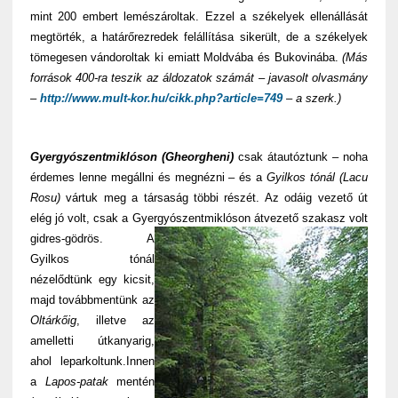
mint 200 embert lemészároltak. Ezzel a székelyek ellenállását
megtörték, a határőrezredek felállítása sikerült, de a székelyek
tömegesen vándoroltak ki emiatt Moldvába és Bukovinába.
(Más
források 400-ra teszik az áldozatok számát – javasolt olvasmány
–
http://www.mult-kor.hu/cikk.php?article=749
– a szerk.)
Gyergyószentmiklóson (Gheorgheni)
csak átautóztunk – noha
érdemes lenne megállni és megnézni – és a
Gyilkos tónál (Lacu
Rosu)
vártuk meg a társaság többi részét. Az odáig vezető út
elég jó volt, csak a Gyergyószentmiklóson átvezető szakasz volt
gidres-gödrös.
A
Gyilkos tónál
nézelődtünk egy kicsit,
majd továbbmentünk az
Oltárkőig
, illetve az
amelletti útkanyarig,
ahol leparkoltunk.Innen
a
Lapos-patak
mentén