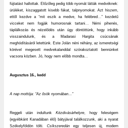
fújtatást hallottak. Előzőleg pedig több nyomát látták medvéknek:
ürüléket, kiszaggatott kisebb fákat, talpnyomokat. Azt hiszem,
ettől kezdve a “mit eszik a medve, ha felébred…” kezdetű
vicceket nem fogják humorosnak tartani… Némi pihenés,
táplálkozás és nézelődés után úgy döntöttünk, hogy inkább
visszaindulunk, és a Madarasi Hargita csúcsának
meghódításáról letettünk. Este Jolán néni néhány, az ismeretségi
körével megesett medvekalanddal szórakoztatott bennünket
vacsora közben. Jó, hogy nem előbb mondta…
Augusztus 16., kedd
A nap mottója: “Az ősök nyomában…”
Reggeli után indultunk
Kézdivásárhelyre
, hogy feleségem
(egyébkánt Kanadában élő) bátyjával találkozzunk, aki a nyarat
Székelyföldön tölti.
Csíkszeredán
egy teljesen új, modern