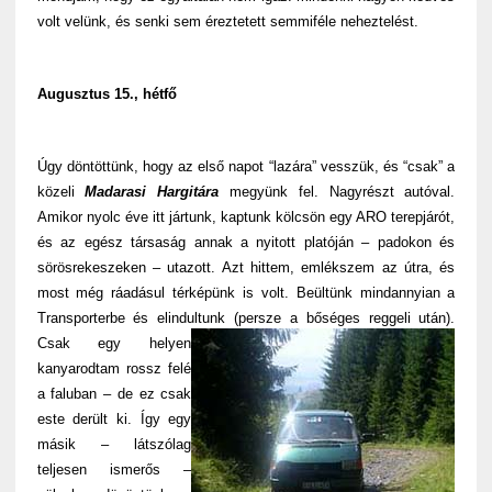
volt velünk, és senki sem éreztetett semmiféle neheztelést.
Augusztus 15., hétfő
Úgy döntöttünk, hogy az első napot “lazára” vesszük, és “csak” a
közeli
Madarasi Hargitára
megyünk fel. Nagyrészt autóval.
Amikor nyolc éve itt jártunk, kaptunk kölcsön egy ARO terepjárót,
és az egész társaság annak a nyitott platóján – padokon és
sörösrekeszeken – utazott. Azt hittem, emlékszem az útra, és
most még ráadásul térképünk is volt. Beültünk mindannyian a
Transporterbe és elindultunk (persze a bőséges reggeli után).
Csak egy helyen
kanyarodtam rossz felé
a faluban – de ez csak
este derült ki. Így egy
másik – látszólag
teljesen ismerős –