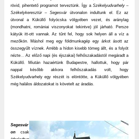
rövid, pihentető programot terveztünk. Így a
Székelyudvarhely –
Székelykeresztúr – Segesvár
útvonalon indultunk el. Ez az
útvonal a Küküllő folyócska völgyében vezet, és aránylag
(mondhatni, romániai viszonyokat tekintve) jól járható. Persze
kátyúk itt-ott vannak. Az tűnt fel, hogy sok helyen áll a víz a
mezőkön. Máshol meg egy földmunkagép egy árkot ásott az
összegyűlt víznek. Arrébb a hídon kisebb tömeg állt, és a folyót
nézte… Az előző napi (és éjszakai) felhőszakadástól megáradt a
Küküllő. Miután hazaértünk Budapestre, hallottuk, hogy pár
nappal később akkora felhőszakadás volt, hogy
Székelyudvarhely egy részét is elöntötte, a Küküllő völgyében
még halálos áldozatokat is követelt az áradás.
Segesvár
on
csak