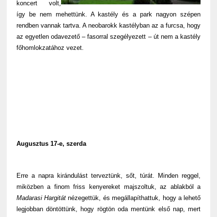
koncert volt,
így be nem mehettünk. A kastély és a park nagyon szépen
rendben vannak tartva. A neobarokk kastélyban az a furcsa, hogy
az egyetlen odavezető – fasorral szegélyezett – út nem a kastély
főhomlokzatához vezet.
Augusztus 17-e, szerda
Erre a napra kirándulást terveztünk, sőt, túrát. Minden reggel,
miközben a finom friss kenyereket majszoltuk, az ablakból a
Madarasi Hargitát
nézegettük, és megállapíthattuk, hogy a lehető
legjobban döntöttünk, hogy rögtön oda mentünk első nap, mert