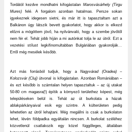
Tordától kezdve mondhatni kifogástalan
Marosvásárhely (Tirgu
Mures)
felé. A forgalom azonban hatalmas. Persze sokan
igyekeznek idegesen sietni, és már itt is tapasztaltam azt a
Balkánon úgy látszik bevett gyakorlatot, hogy akkor is elkezd
előzni a mögöttem jövő, ha nyilvánvaló, hogy a szembe jövőtől
nem fér el. Tehát jobb híján a mi autónkat tolja le az útról. Ezt a
vezetési stílust legkifinomultabban Bulgáriában gyakorolják…
Erről még mesélek később.
Azt más forrásból tudjuk, hogy a
Nagyvárad (Oradea) –
Kolozsvár (Cluj)
útvonal is kifogástalan. Azonban Romániában –
és ezt később is számtalan helyen tapasztaltuk – az új utakat
50-80 cm magasra(!) építik a környező területhez képest, még
településeken belül is. Tehát az út burkolata a házak
ablakpárkányaival esik egy szintre. A külterületen pedig
lehetetlen az útról lehajtani. Még megállni is csak a burkolaton
lehet, lévén földpadka egyáltalán nincsen. A burkolat széléhez
közvetlenül csatlakozik egy közel függőleges, általában