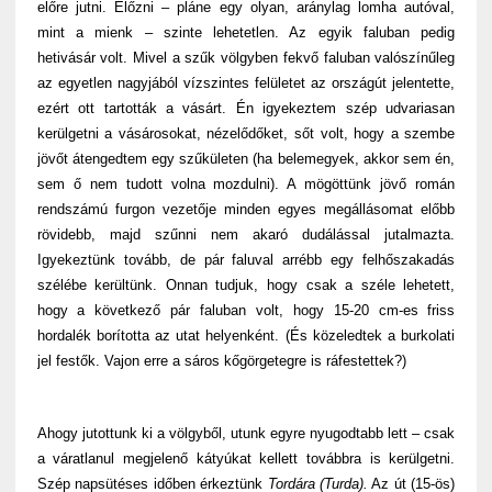
előre jutni. Előzni – pláne egy olyan, aránylag lomha autóval,
mint a mienk – szinte lehetetlen. Az egyik faluban pedig
hetivásár volt. Mivel a szűk völgyben fekvő faluban valószínűleg
az egyetlen nagyjából vízszintes felületet az országút jelentette,
ezért ott tartották a vásárt. Én igyekeztem szép udvariasan
kerülgetni a vásárosokat, nézelődőket, sőt volt, hogy a szembe
jövőt átengedtem egy szűkületen (ha belemegyek, akkor sem én,
sem ő nem tudott volna mozdulni). A mögöttünk jövő román
rendszámú furgon vezetője minden egyes megállásomat előbb
rövidebb, majd szűnni nem akaró dudálással jutalmazta.
Igyekeztünk tovább, de pár faluval arrébb egy felhőszakadás
szélébe kerültünk. Onnan tudjuk, hogy csak a széle lehetett,
hogy a következő pár faluban volt, hogy 15-20 cm-es friss
hordalék borította az utat helyenként. (És közeledtek a burkolati
jel festők. Vajon erre a sáros kőgörgetegre is ráfestettek?)
Ahogy jutottunk ki a völgyből, utunk egyre nyugodtabb lett – csak
a váratlanul megjelenő kátyúkat kellett továbbra is kerülgetni.
Szép napsütéses időben érkeztünk
Tordára (Turda).
Az út (15-ös)