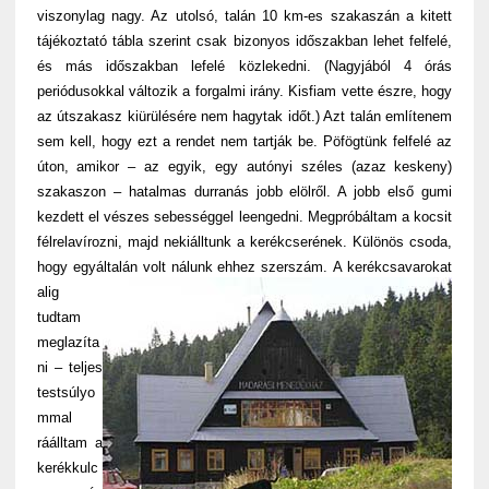
viszonylag nagy. Az utolsó, talán 10 km-es szakaszán a kitett
tájékoztató tábla szerint csak bizonyos időszakban lehet felfelé,
és más időszakban lefelé közlekedni. (Nagyjából 4 órás
periódusokkal változik a forgalmi irány. Kisfiam vette észre, hogy
az útszakasz kiürülésére nem hagytak időt.) Azt talán említenem
sem kell, hogy ezt a rendet nem tartják be. Pöfögtünk felfelé az
úton, amikor – az egyik, egy autónyi széles (azaz keskeny)
szakaszon – hatalmas durranás jobb elölről. A jobb első gumi
kezdett el vészes sebességgel leengedni. Megpróbáltam a kocsit
félrelavírozni, majd nekiálltunk a kerékcserének. Különös csoda,
hogy egyáltalán volt nálunk ehhez szerszám.
A kerékcsavarokat
alig
tudtam
meglazíta
ni – teljes
testsúlyo
mmal
ráálltam a
kerékkulc