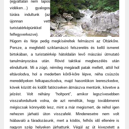
(egyáltalán nem lapos
vidéken…) gyalogos
túrára indultunk (az
újonnan vett
turistatérképünkkel
felfegyverkezve).
Húgom és férje pedig megkíséreltek felmászni az Oltárkőre.
Persze, a megfelelő sziklamászó felszerelés és kellő ismeret
birtokában, a turistatérkép hátoldalán levő mászási útmutató
tanulmányozása után. Rövid taktikai megbeszélés után
elindultunk. Mi a zúgó, némileg megáradt patak mellett, attól hol
eltávolodva, hol a mederben kőről-kőre lépve, néha csúszós
meredélyeken felkapaszkodva, majd hasonlókon leereszkedve,
kövek között és kidőlt fatörzseken átmászva mentünk, követve a
jelzést. Volt néhány “holtpont”, amikor legszívesebben
visszafordultunk volna, de azt reméltük, hogy továbbmenni
mégiscsak könnyebb lesz, mint a már megismert, de néhol igen
nehezen járható úton visszafelé. Mindenesetre nem volt
hiábavaló a fáradozásunk, mert a ködös, felhős idő ellenére is
nagyon szép helyeken járhattunk. Végül az út kivezetett a