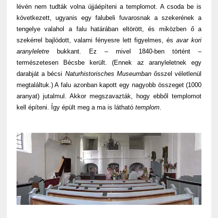
lévén nem tudták volna újjáépíteni a templomot. A csoda be is
következett, ugyanis egy falubeli fuvarosnak a szekerének a
tengelye valahol a falu határában eltörött, és miközben ő a
szekérrel bajlódott, valami fényesre lett figyelmes, és
avar kori
aranyleletre
bukkant. Ez – mivel 1840-ben történt –
természetesen Bécsbe került. (Ennek az aranyleletnek egy
darabját a bécsi
Naturhistorisches Museumban
ősszel véletlenül
megtaláltuk.) A falu azonban kapott egy nagyobb összeget (1000
aranyat) jutalmul. Akkor megszavazták, hogy ebből templomot
kell építeni. Így épült meg a ma is látható
templom
.