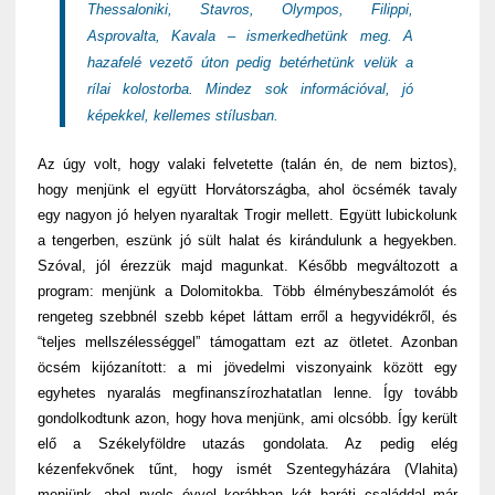
Thessaloniki, Stavros, Olympos, Filippi,
Asprovalta, Kavala – ismerkedhetünk meg. A
hazafelé vezető úton pedig betérhetünk velük a
rílai kolostorba. Mindez sok információval, jó
képekkel, kellemes stílusban.
Az úgy volt, hogy valaki felvetette (talán én, de nem biztos),
hogy menjünk el együtt Horvátországba, ahol öcsémék tavaly
egy nagyon jó helyen nyaraltak Trogir mellett. Együtt lubickolunk
a tengerben, eszünk jó sült halat és kirándulunk a hegyekben.
Szóval, jól érezzük majd magunkat. Később megváltozott a
program: menjünk a Dolomitokba. Több élménybeszámolót és
rengeteg szebbnél szebb képet láttam erről a hegyvidékről, és
“teljes mellszélességgel” támogattam ezt az ötletet. Azonban
öcsém kijózanított: a mi jövedelmi viszonyaink között egy
egyhetes nyaralás megfinanszírozhatatlan lenne. Így tovább
gondolkodtunk azon, hogy hova menjünk, ami olcsóbb. Így került
elő a Székelyföldre utazás gondolata. Az pedig elég
kézenfekvőnek tűnt, hogy ismét Szentegyházára (Vlahita)
menjünk, ahol nyolc évvel korábban két baráti családdal már