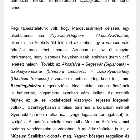
betonozott rézsű. Természetesen szalagkorlát szinte sehol
sincs.
Régi tapasztalatunk volt, hogy Marosvásárhelyt célszerű egy
alsóbbrendű úton
(Nyárádtó/Ungheni – Ákosfalva/Acatari)
elkerülni, ha Székelyföld felé tart az ember. Így a városon való
átkelést meg lehet spórolni. Azonban ez az út annyira
tönkrement, hogy bizonyos helyeken csak lépésben (nem vicc!)
lehetett haladni. Tovább az
Ákosfalva – Segesvár (Sigishoara) –
Székelykeresztúr (Christuru Secuiesc) – Székelyudvarhely
(Odorheiu Secuiesc)
útvonalon mentünk. Elég késő lett, mire
Szentegyházára
megérkeztünk. Nem sokkal utánunk öcsémék
is befutottak, húgomékra azonban várni kellett. Az osztrák
férjnek az út- és közlekedési viszonyok teljesen idegenek
voltak… Szentegyházán a falusi turizmus a korábban említett
Gyermekfilharmónia eltartását (vagy legalább támogatását) is
szolgálja. A turisták rendelkezésére áll a Múzeum Szálló valamint
számos vendégszoba a városban. A mi étkezésünket is itt, a
Múzeum Szállóban oldották meg. Nagyon bőséges reggeliket és