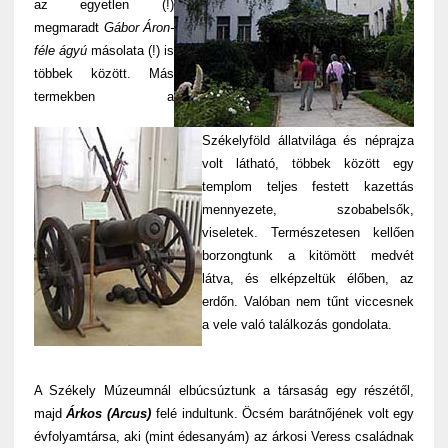
az egyetlen (!)
megmaradt
Gábor Áron-
féle ágyú
másolata (!) is
többek között.
Más
termekben a
Székelyföld állatvilága és néprajza
volt látható, többek között egy
templom teljes festett kazettás
mennyezete, szobabelsők,
viseletek. Természetesen kellően
borzongtunk a kitömött medvét
látva, és elképzeltük élőben, az
erdőn. Valóban nem tűnt viccesnek
a vele való találkozás gondolata.
A Székely Múzeumnál elbúcsúztunk a társaság egy részétől,
majd
Árkos (Arcus)
felé indultunk. Öcsém barátnőjének volt egy
évfolyamtársa, aki (mint édesanyám) az árkosi Veress családnak