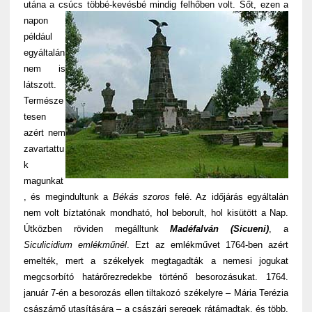
utána a csúcs többé-kevésbé mindig felhőben volt.
Sőt, ezen a
napon
például
egyáltalán
nem is
látszott.
Természe
tesen
azért nem
zavartattu
k
magunkat
, és megindultunk a
Békás szoros
felé. Az időjárás egyáltalán
nem volt bíztatónak mondható, hol beborult, hol kisütött a Nap.
Útközben röviden megálltunk
Madéfalván (Sicueni)
, a
Siculicidium emlékműnél
. Ezt az emlékművet 1764-ben azért
emelték, mert a székelyek megtagadták a nemesi jogukat
megcsorbító határőrezredekbe történő besorozásukat. 1764.
január 7-én a besorozás ellen tiltakozó székelyre – Mária Terézia
császárnő utasítására – a császári seregek rátámadtak, és több,