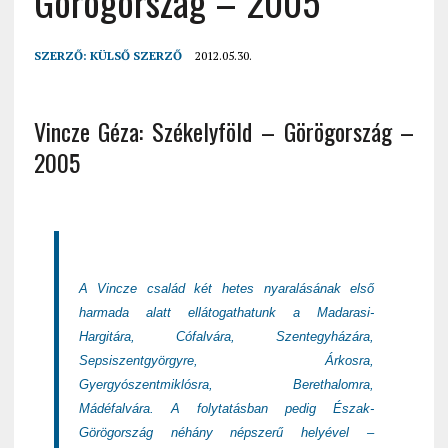
Görögország – 2005
SZERZŐ:
KÜLSŐ SZERZŐ
2012.05.30.
Vincze Géza: Székelyföld – Görögország –
2005
A Vincze család két hetes nyaralásának első
harmada alatt ellátogathatunk a Madarasi-
Hargitára, Cófalvára, Szentegyházára,
Sepsiszentgyörgyre, Árkosra,
Gyergyószentmiklósra, Berethalomra,
Mádéfalvára. A folytatásban pedig Észak-
Görögország néhány népszerű helyével –