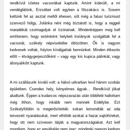
rendkívül ízletes vacsorákat kaptunk. Amint kiderült, a mi
vendéglátónk, Erzsébet volt egyben a főszakács is. Sosem
keltünk fel az asztal mellől éhesen, sőt még a falusi turizmust
szervező hölgy, Jolánka néni még bíztatott is, hogy a reggeli
maradékát csomagoljuk el tízórainak. Mindenképpen meg kell
említenem, hogy esténként helybeli kislányok szolgálták fel a
vacsorát, székely népviseletbe öltözötten. Ők is nagyon
kedvesek voltak, folyton kínálgattak bennünket. Minden étkezés
előtt – étvágygerjesztőként – vagy egy kis kupica pálinkát, vagy
áfonyalikőrt kaptunk.
A mi szállásunk kiváló volt: a hátsó udvarban levő három szobás
épületben. Csendes hely, kényelmes ágyak… Rendkívül jókat
aludtunk. Éppen a kudarcos népszavazás után többfelé hallottam
még itthon, hogy inkább nem mennek Erdélybe. Ezt
Székelyföldön is megerősítették: sokan lemondták az oda
tervezett nyaralásukat, mert elhitték azokat a hazai sajtóhíreket,
hogy ott nem szívesen látják a magyarországiakat. Azt kell
mondjam, hogy ez egyáltalán nem igaz: mindenki nagyon kedves