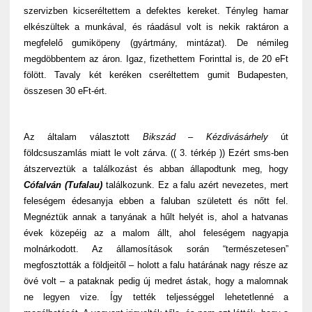
szervizben kicseréltettem a defektes kereket. Tényleg hamar
elkészültek a munkával, és ráadásul volt is nekik raktáron a
megfelelő gumiköpeny (gyártmány, mintázat). De némileg
megdöbbentem az áron. Igaz, fizethettem Forinttal is, de 20 eFt
fölött. Tavaly két keréken cseréltettem gumit Budapesten,
összesen 30 eFt-ért.
Az általam választott
Bikszád – Kézdivásárhely
út
földcsuszamlás miatt le volt zárva. (( 3. térkép )) Ezért sms-ben
átszerveztük a találkozást és abban állapodtunk meg, hogy
Cófalván (Tufalau)
találkozunk. Ez a falu azért nevezetes, mert
feleségem édesanyja ebben a faluban született és nőtt fel.
Megnéztük annak a tanyának a hűlt helyét is, ahol a hatvanas
évek közepéig az a malom állt, ahol feleségem nagyapja
molnárkodott. Az államosítások során “természetesen”
megfosztották a földjeitől – holott a falu határának nagy része az
övé volt – a pataknak pedig új medret ástak, hogy a malomnak
ne legyen vize. Így tették teljességgel lehetetlenné a