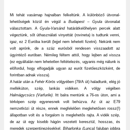
Mi tehát vasárnap hajnalban felkeltünk. A különböző útvonal-
lehetőségek közül én végül a
Budapest – Gyula
útvonalat
választottam. A
Gyula-Varsánd
határátkelőhelyen percek alatt
végeztünk, sőt úthasználati vinyettát (rovineta) is tudtunk venni,
igaz, ez 2 Euróba került (lejjel nem lehetett fizetni). Nekünk nem
volt aprónk, de a száz eurósból rendesen visszaadott az
ügyintéző euróban. Némileg féltem attól, hogy lejben ad vissza
(ez egyáltalán nem lehetetlen feltételezés, ugyanis még nálunk is
előfordul, hogy elfogadják ugyan az eurót fizetőeszközként, de
forintban adnak vissza).
A határ után a
Fehér Körös völgyében
(79/A út) haladtunk, elég jó
mellékúton, szép, lankás vidéken. A völgy végében
Halmágycsúcs (Varfurile)
. Itt balra mentünk a 76-os úton, ami a
térképen szép egyenesnek volt behúzva. Az út az E79
nemzetközi út része, ennek megfelelően meglehetősen rossz(!)
állapotban volt és a forgalom is meglehetős rajta. A vidék szép,
de az út egy kisebb hágón vezetett keresztül, hosszas, és
meredek szerpentinezésekkel.
Biharlonka (Lunca)
faluban jobbra