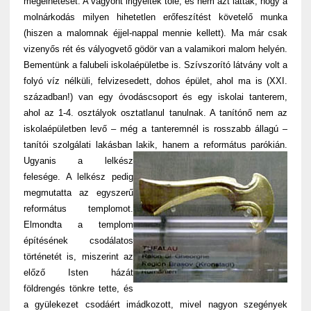
megélhetését. A vagyont irigyelték tőle, és nem azt látták, hogy a
molnárkodás milyen hihetetlen erőfeszítést követelő munka
(hiszen a malomnak éjjel-nappal mennie kellett). Ma már csak
vizenyős rét és vályogvető gödör van a valamikori malom helyén.
Bementünk a falubeli iskolaépületbe is. Szívszorító látvány volt a
folyó víz nélküli, felvizesedett, dohos épület, ahol ma is (XXI.
században!) van egy óvodáscsoport és egy iskolai tanterem,
ahol az 1-4. osztályok osztatlanul tanulnak. A tanítónő nem az
iskolaépületben levő – még a tanteremnél is rosszabb állagú –
tanítói szolgálati lakásban lakik, hanem a református parókián.
Ugyanis a lelkész
felesége. A lelkész pedig
megmutatta az egyszerű
református templomot.
Elmondta a templom
építésének csodálatos
történetét is, miszerint az
előző Isten házát
földrengés tönkre tette, és
a gyülekezet csodáért imádkozott, mivel nagyon szegények