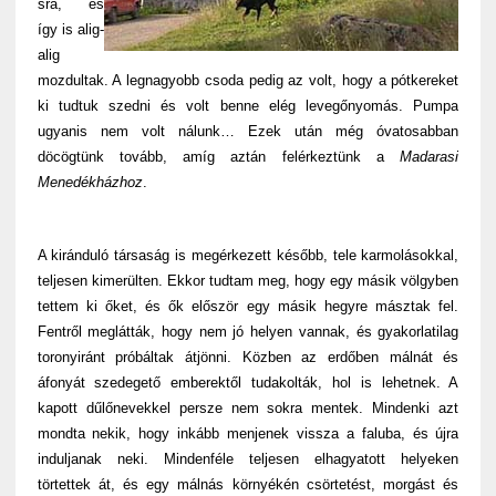
sra, és
így is alig-
alig
mozdultak. A legnagyobb csoda pedig az volt, hogy a pótkereket
ki tudtuk szedni és volt benne elég levegőnyomás. Pumpa
ugyanis nem volt nálunk… Ezek után még óvatosabban
döcögtünk tovább, amíg aztán felérkeztünk a
Madarasi
Menedékházhoz
.
A kiránduló társaság is megérkezett később, tele karmolásokkal,
teljesen kimerülten. Ekkor tudtam meg, hogy egy másik völgyben
tettem ki őket, és ők először egy másik hegyre másztak fel.
Fentről meglátták, hogy nem jó helyen vannak, és gyakorlatilag
toronyiránt próbáltak átjönni. Közben az erdőben málnát és
áfonyát szedegető emberektől tudakolták, hol is lehetnek. A
kapott dűlőnevekkel persze nem sokra mentek. Mindenki azt
mondta nekik, hogy inkább menjenek vissza a faluba, és újra
induljanak neki. Mindenféle teljesen elhagyatott helyeken
törtettek át, és egy málnás környékén csörtetést, morgást és