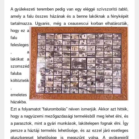
A gyülekezeti teremben pedig van egy eléggé szívszorító
tabló
,
amely a falu összes házának és a benne lakóknak a fényképét
tartalmazza.
Ugyanis, még a ceausescui korban elhatározták,
hogy ez a
falu
felesleges
, a
lakókat a
szomszéd
faluba
költöztetik
,
emeletes
házakba.
Ezt a folyamatot “falurombolás” néven ismerjük. Akkor azt hitték,
hogy a nagyüzemi mezőgazdasági termelésből meg lehet élni, és
a parasztok, mint a gyári munkások, lakótelepen fognak élni. Így
persze a háztáji termelés lehetősége, és az ezzel járó esetleges
pluszkereset lehetősége is megszűnt volna. A gyökereiről