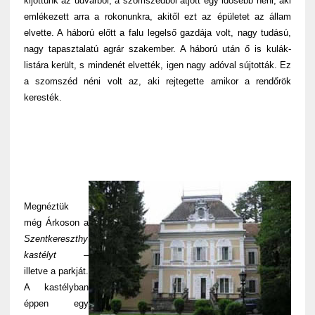
kijöttünk az udvarból, a szomszédból átjött egy idősebb néni, aki
emlékezett arra a rokonunkra, akitől ezt az épületet az állam
elvette. A háború előtt a falu legelső gazdája volt, nagy tudású,
nagy tapasztalatú agrár szakember. A háború után ő is kulák-
listára került, s mindenét elvették, igen nagy adóval sújtották. Ez
a szomszéd néni volt az, aki rejtegette amikor a rendőrök
keresték.
Megnéztük
még Árkoson a
Szentkereszthy
kastélyt
–
illetve a parkját.
A kastélyban
éppen egy