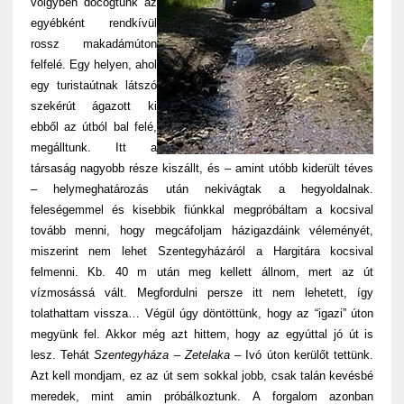
völgyben döcögtünk az
egyébként rendkívül
rossz makadámúton
felfelé. Egy helyen, ahol
egy turistaútnak látszó
szekérút ágazott ki
ebből az útból bal felé,
megálltunk. Itt a
társaság nagyobb része kiszállt, és – amint utóbb kiderült téves
– helymeghatározás után nekivágtak a hegyoldalnak.
feleségemmel és kisebbik fiúnkkal megpróbáltam a kocsival
tovább menni, hogy megcáfoljam házigazdáink véleményét,
miszerint nem lehet Szentegyházáról a Hargitára kocsival
felmenni. Kb. 40 m után meg kellett állnom, mert az út
vízmosássá vált. Megfordulni persze itt nem lehetett, így
tolathattam vissza… Végül úgy döntöttünk, hogy az “igazi” úton
megyünk fel. Akkor még azt hittem, hogy az egyúttal jó út is
lesz. Tehát
Szentegyháza – Zetelaka
– Ivó úton kerülőt tettünk.
Azt kell mondjam, ez az út sem sokkal jobb, csak talán kevésbé
meredek, mint amin próbálkoztunk. A forgalom azonban