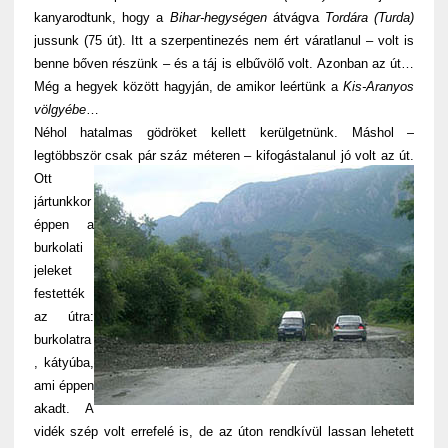
kanyarodtunk, hogy a
Bihar-hegységen
átvágva
Tordára (Turda)
jussunk (75 út). Itt a szerpentinezés nem ért váratlanul – volt is
benne bőven részünk – és a táj is elbűvölő volt. Azonban az út…
Még a hegyek között hagyján, de amikor leértünk a
Kis-Aranyos
völgyébe
…
Néhol hatalmas gödröket kellett kerülgetnünk. Máshol –
legtöbbször csak pár száz méteren – kifogástalanul jó volt az út.
Ott
jártunkkor
éppen a
burkolati
jeleket
festették
az útra:
burkolatra
, kátyúba,
ami éppen
akadt. A
vidék szép volt errefelé is, de az úton rendkívül lassan lehetett