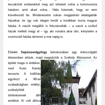
leszakított emberekkel meg azt tehetett volna a kommunista
hatalom, amit akart volna… Hála Istennek, hogy ez nem
következett be. Mindenesetre sokan megijedvén eladogatták
házaikat, és így sok idegen került a korábban tiszta magyar
faluba. A vasúti megállót is felszámolták – a vasút a szélső
házak mellett megy el – így aki vonatra akar ülni, kénytelen a
szomszéd faluba átmenni a mai napig is.
Ebédet
Sepsiszentgyörgy
belvárosában egy önkiszolgáló
étteremben ettünk, majd megnéztük
a
Székely Múzeumot
. Az
épület maga is érdekes,
mert Koós Károly
tervezte. A kiállítás
egyrészt a ’48-as
szabadságharc erdélyi,
székelyföldi
történéseinek állít
emléket. Ki volt állítva