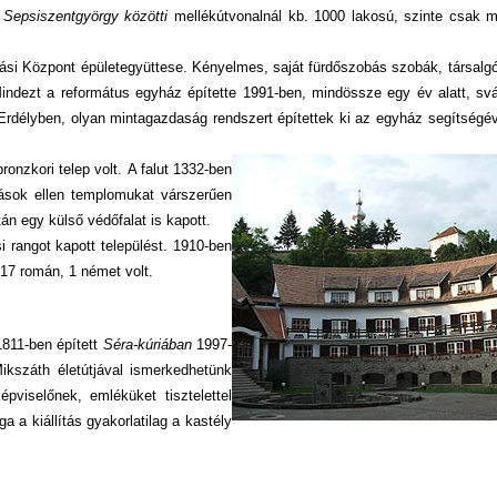
Sepsiszentgyörgy közötti
mellékútvonalnál kb. 1000 lakosú, szinte csak m
si Központ épületegyüttese. Kényelmes, saját fürdőszobás szobák, társalgó
indezt a református egyház építette 1991-ben, mindössze egy év alatt, svá
 Erdélyben, olyan mintagazdaság rendszert építettek ki az egyház segítségév
ronzkori telep volt.
A falut 1332-ben
dások ellen templomukat várszerűen
án egy külső védőfalat is kapott.
 rangot kapott települést. 1910-ben
17 román, 1 német volt.
1811-ben épített
Séra-kúriában
1997-
ikszáth életútjával ismerkedhetünk
épviselőnek, emléküket tisztelettel
ga a kiállítás gyakorlatilag a kastély