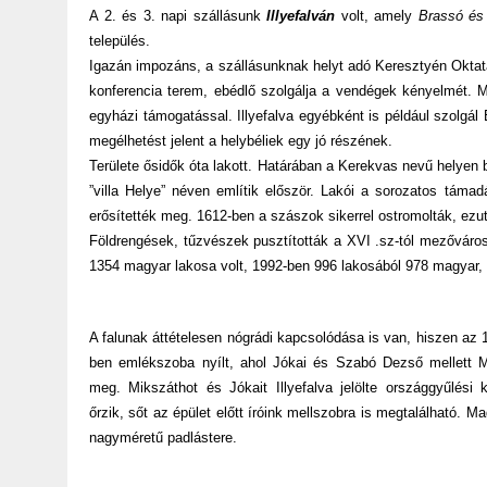
A 2. és 3. napi szállásunk
Illyefalván
volt, amely
Brassó és 
település.
Igazán impozáns, a szállásunknak helyt adó Keresztyén Oktatá
konferencia terem, ebédlő szolgálja a vendégek kényelmét. M
egyházi támogatással. Illyefalva egyébként is például szolgál
megélhetést jelent a helybéliek egy jó részének.
Területe ősidők óta lakott. Határában a Kerekvas nevű helyen b
”villa Helye” néven említik először. Lakói a sorozatos táma
erősítették meg. 1612-ben a szászok sikerrel ostromolták, ezut
Földrengések, tűzvészek pusztították a XVI .sz-tól mezővárosi
1354 magyar lakosa volt, 1992-ben 996 lakosából 978 magyar, 
A falunak áttételesen nógrádi kapcsolódása is van, hiszen az 
ben emlékszoba nyílt, ahol Jókai és Szabó Dezső mellett M
meg. Mikszáthot és Jókait Illyefalva jelölte országgyűlési k
őrzik, sőt az épület előtt íróink mellszobra is megtalálható. Ma
nagyméretű padlástere.