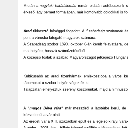
Miután a
nagylaki határállomás
román oldalán autóbuszunk sik
érkező lágy permet formájában, már komolyabb dolgokkal is fo
Arad
tikkasztó hőséggel fogadott. A
Szabadság szobornak
és
pont a városba látogató magyarok számára.
A Szabadság szobor 1890. október 6-án került felavatásra, de
mai helyére, hosszú száműzetéséből.
A középső főalak a szabad Magyarországot jelképező Hungária,
Kultikusabb az aradi tizenhármak emlékoszlopa a város kü
tábornokot a szobor helyén végezték ki.
Talapzatán elhelyeztük szerény koszorúnkat, majd a himnuszok 
A
“magos Déva vára”
már messziről a látótérbe kerül, de a
közvetlenül a vár alatt.
Az eredeti vár a XIII. században épült és a legelső királyi vára
A várba – 2005. óta – fülkés felvonó szállítja a látogatókat, két 