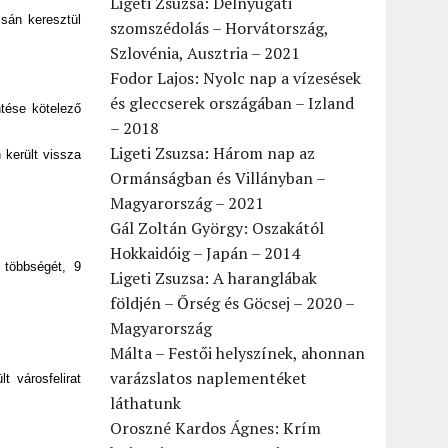
Ligeti Zsuzsa: Délnyugati
zsán keresztül
szomszédolás – Horvátország,
Szlovénia, Ausztria – 2021
Fodor Lajos: Nyolc nap a vízesések
és gleccserek országában – Izland
tése kötelező
– 2018
Ligeti Zsuzsa: Három nap az
 került vissza
Ormánságban és Villányban –
Magyarország – 2021
Gál Zoltán György: Oszakától
Hokkaidóig – Japán – 2014
 többségét, 9
Ligeti Zsuzsa: A haranglábak
földjén – Őrség és Göcsej – 2020 –
Magyarország
Málta – Festői helyszínek, ahonnan
varázslatos naplementéket
t városfelirat
láthatunk
Oroszné Kardos Ágnes: Krím