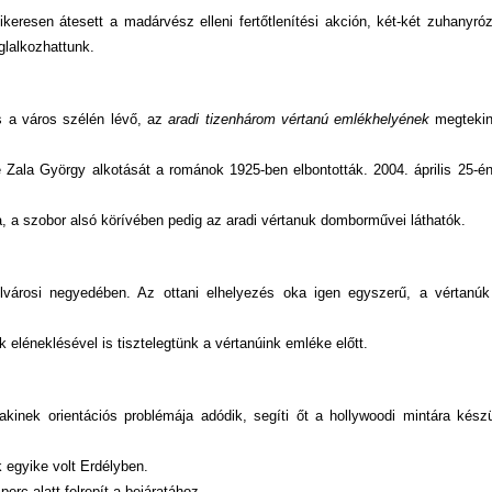
eresen átesett a madárvész elleni fertőtlenítési akción, két-két zuhanyró
glalkozhattunk.
 a város szélén lévő, az
aradi tizenhárom vértanú emlékhelyének
megtekin
 Zala György alkotását a románok 1925-ben elbontották. 2004. április 25-én
 a szobor alsó körívében pedig az aradi vértanuk domborművei láthatók.
lvárosi negyedében. Az ottani elhelyezés oka igen egyszerű, a vértanúk
eléneklésével is tisztelegtünk a vértanúink emléke előtt.
kinek orientációs problémája adódik, segíti őt a hollywoodi mintára készül
k egyike volt Erdélyben.
perc alatt felrepít a bejáratához.