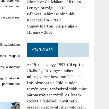
sony bérekkel,
kilométer Galíciában – Ukrajna,
ri szóval, és
Lengyelország – 2007
Pálinkás Balázs: Kirándulás
lva olyan érzés
Kárpátaljára – 2003
Csabay Márton: Kárpátalja –
Ukrajna – 2007
III. században
KEDVES OLVASÓ!
 remek. Maga a
Az Útikalauz egy 1997-től épített
nyes, a magyar
közösségi útikönyv, amiben
mintegy ezer beszámoló és más
gyütt akarták
írás olvasható a Föld minden
gy performance
részén tett utazásokról több mint
háromszáz szerzőtől. Az írások
között a fejlécből lenyitható
országválasztóval lehet válogatni.