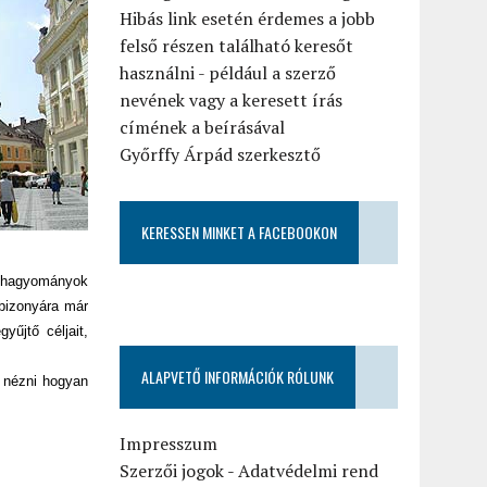
Hibás link esetén érdemes a jobb
felső részen található keresőt
használni - például a szerző
nevének vagy a keresett írás
címének a beírásával
Győrffy Árpád szerkesztő
KERESSEN MINKET A FACEBOOKON
, hagyományok
 bizonyára már
űjtő céljait,
ALAPVETŐ INFORMÁCIÓK RÓLUNK
t nézni hogyan
Impresszum
Szerzői jogok
-
Adatvédelmi rend