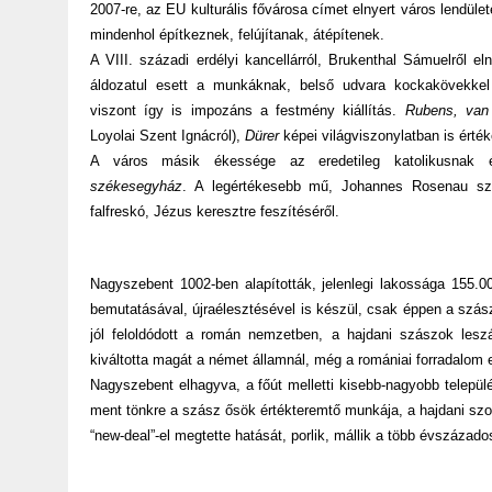
2007-re, az EU kulturális fővárosa címet elnyert város lendüle
mindenhol építkeznek, felújítanak, átépítenek.
A VIII. századi erdélyi kancellárról, Brukenthal Sámuelről e
áldozatul esett a munkáknak, belső udvara kockakövekkel f
viszont így is impozáns a festmény kiállítás.
Rubens, van
Loyolai Szent Ignácról),
Dürer
képei világviszonylatban is ért
A város másik ékessége az eredetileg katolikusnak é
székesegyház
. A legértékesebb mű, Johannes Rosenau szás
falfreskó, Jézus keresztre feszítéséről.
Nagyszebent 1002-ben alapították, jelenlegi lakossága 155
bemutatásával, újraélesztésével is készül, csak éppen a sz
jól feloldódott a román nemzetben, a hajdani szászok lesz
kiváltotta magát a német államnál, még a romániai forradalom e
Nagyszebent elhagyva, a főút melletti kisebb-nagyobb települé
ment tönkre a szász ősök értékteremtő munkája, a hajdani sz
“new-deal”-el megtette hatását, porlik, mállik a több évszázad