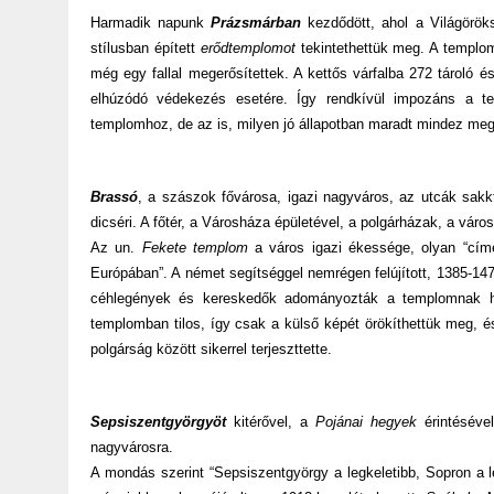
Harmadik napunk
Prázsmárban
kezdődött, ahol a Világöröks
stílusban épített
erődtemplomot
tekintethettük meg. A templom
még egy fallal megerősítettek. A kettős várfalba 272 tároló és
elhúzódó védekezés esetére. Így rendkívül impozáns a tel
templomhoz, de az is, milyen jó állapotban maradt mindez meg
Brassó
, a szászok fővárosa, igazi nagyváros, az utcák sakk
dicséri. A főtér, a Városháza épületével, a polgárházak, a vá
Az un.
Fekete templom
a város igazi ékessége, olyan “cím
Európában”. A német segítséggel nemrégen felújított, 1385-14
céhlegények és kereskedők adományozták a templomnak hos
templomban tilos, így csak a külső képét örökíthettük meg, é
polgárság között sikerrel terjeszttette.
Sepsiszentgyörgyöt
kitérővel, a
Pojánai hegyek
érintésével
nagyvárosra.
A mondás szerint “Sepsiszentgyörgy a legkeletibb, Sopron a 