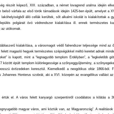
ég részét képező, XIII. században, a német lovagrend uralma idején elkez
 belső várfala az első török támadások idején 1425-ben épült, amelyet a 
 lakóhelyiségből álló cellák kerültek, sőt alkalmi iskolát is kialakítottak a 
epülés polgárait óvó védrendszer kialakítása ill. ennek természetes k
 az utókornak.
táblaszerű kialakítása, a városmagot védő falrendszer teljessége mind az
ros felett magasló hegyek természetes szépségükkel méltó keretet adnak mind
eket” is kapott, mint a “legnagyobb templom Erdélyben”, a “legkeletibb g
77 között épült templom különlegessége a szőnyeggyűjtemény, a szőnyegeket 
szú évtizedeken keresztül. Kiemelkedő a neogótikus oltár 1866-ból. 
s Johannes Honterus szobrát, aki a XVI. közepén az evangélikus vallást az
 értük el. A város felett kanyargó szerpentinről csodálatos a kilátás a 
legnyugatibb magyar város, ami köztük van, az Magyarország”. A realitások