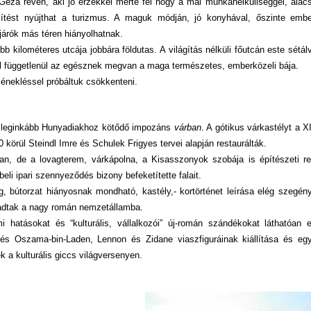
Géza révén, aki jó érzékkel mérte fel hogy a mai munkanélküliséggel, alac
zítést nyújthat a turizmus. A maguk módján, jó konyhával, őszinte embe
gjárók más téren hiányolhatnak.
u több kilométeres utcája jobbára földutas. A világítás nélküli főutcán este sétá
től függetlenül az egésznek megvan a maga természetes, emberközeli bája.
s énekléssel próbáltuk csökkenteni.
 leginkább Hunyadiakhoz kötődő impozáns
várban
. A gótikus várkastélyt a X
 körül Steindl Imre és Schulek Frigyes tervei alapján restaurálták.
árban, de a lovagterem, várkápolna, a Kisasszonyok szobája is építészeti
beli ipari szennyeződés bizony befeketítette falait.
g, bútorzat hiányosnak mondható, kastély,- kortörténet leírása elég szegé
lvadtak a nagy román nemzetállamba.
atásokat és “kulturális, vállalkozói” új-román szándékokat láthatóan e
hn és Oszama-bin-Laden, Lennon és Zidane viaszfiguráinak kiállítása és e
 a kulturális giccs világversenyen.