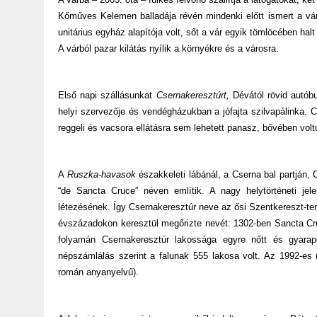
Kőműves Kelemen balladája révén mindenki előtt ismert a várf
unitárius egyház alapítója volt, sőt a vár egyik tömlöcében hal
A várból pazar kilátás nyílik a környékre és a városra.
Első napi szállásunkat
Csernakeresztúrt,
Dévától rövid autóbu
helyi szervezője és vendégházukban a jófajta szilvapálinka. 
reggeli és vacsora ellátásra sem lehetett panasz, bővében v
A
Ruszka-havasok
északkeleti lábánál, a Cserna bal partján, 
“de Sancta Cruce” néven említik. A nagy helytörténeti jele
létezésének. Így Csernakeresztúr neve az ősi Szentkereszt-tem
évszázadokon keresztül megőrizte nevét: 1302-ben Sancta Cru
folyamán Csernakeresztúr lakossága egyre nőtt és gyarapo
népszámlálás szerint a falunak 555 lakosa volt. Az 1992-es
román anyanyelvű).