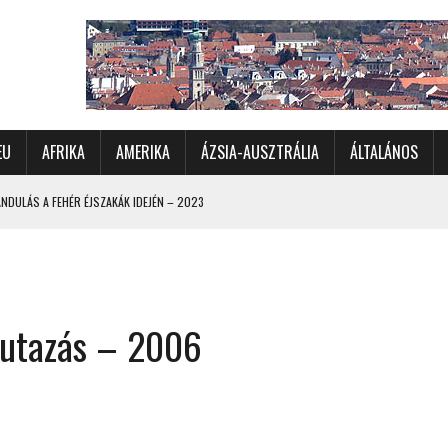
EU
AFRIKA
AMERIKA
ÁZSIA-AUSZTRÁLIA
ÁLTALÁNOS
DULÁS A FEHÉR ÉJSZAKÁK IDEJÉN – 2023
 ÉSZAKI ÉS NYUGATI VIDÉKEIN – 2023
OMÉTERES CSALÁDI AUTÓZÁS A SARKKÖRÖN TÚLRA – 2001
KÜL IS ÜNNEPLŐBEN
i utazás – 2006
RÁNDULÁS GYERGYÓI RÁADÁSSAL – 2022
CHELLE-SZIGETEK – 2022
 – 2017
TORSZÁG, SZLOVÉNIA, AUSZTRIA – 2021