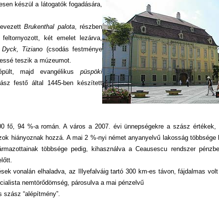
tesen készül a látogatók fogadására,
lnevezett
Brukenthal palota
, részben
eltornyozott, két emelet lezárva,
 Dyck, Tiziano
(csodás festménye
ékessé teszik a múzeumot.
pült, majd evangélikus
püspöki
z festő által 1445-ben készített
.000 fő, 94 %-a román. A város a 2007. évi ünnepségekre a szász értékek
ászok hiányoznak hozzá. A mai 2 %-nyi német anyanyelvű lakosság többsége
ármazottainak többsége pedig, kihasználva a Ceausescu rendszer pénzbegy
lőtt.
sek vonalán elhaladva, az Illyefalváig tartó 300 km-es távon, fájdalmas vol
ocialista nemtörődömség, párosulva a mai pénzelvű
os szász “alépítmény”.