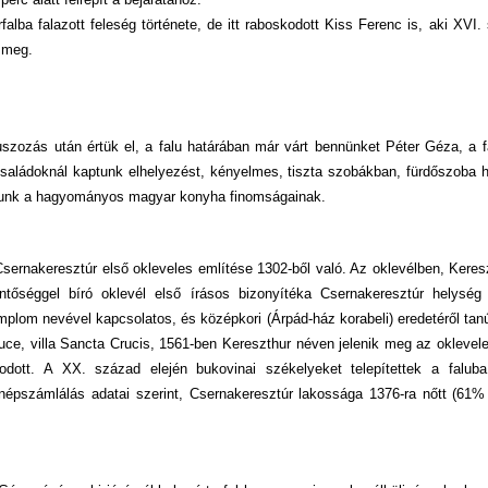
alba falazott feleség története, de itt raboskodott Kiss Ferenc is, aki XVI
t meg.
szozás után értük el, a falu határában már várt bennünket Péter Géza, a f
Családoknál kaptunk elhelyezést, kényelmes, tiszta szobákban, fürdőszoba h
oltunk a hagyományos magyar konyha finomságainak.
Csernakeresztúr első okleveles említése 1302-ből való. Az oklevélben, Keresz
ntőséggel bíró oklevél első írásos bizonyítéka Csernakeresztúr helység 
plom nevével kapcsolatos, és középkori (Árpád-ház korabeli) eredetéről tanú
ce, villa Sancta Crucis, 1561-ben Kereszthur néven jelenik meg az oklevel
dott. A XX. század elején bukovinai székelyeket telepítettek a falub
 népszámlálás adatai szerint, Csernakeresztúr lakossága 1376-ra nőtt (61