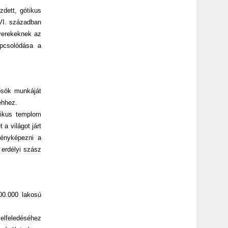
dett, gótikus
XVI. században
gyerekeknek az
apcsolódása a
 ősök munkáját
ehhez.
ótikus templom
a világot járt
Fényképezni a
 erdélyi szász
300.000 lakosú
 elfeledéséhez