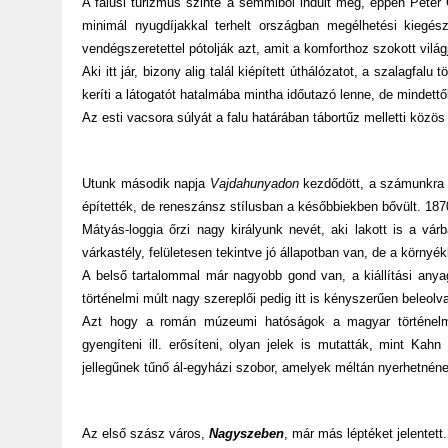
A falusi turizmus szinte a semmiből indult meg, éppen Péter 
minimál nyugdíjakkal terhelt országban megélhetési kiegés
vendégszeretettel pótolják azt, amit a komforthoz szokott vilá
Aki itt jár, bizony alig talál kiépített úthálózatot, a szalagfal
keríti a látogatót hatalmába mintha időutazó lenne, de mindet
Az esti vacsora súlyát a falu határában tábortűz melletti közö
Utunk második napja
Vajdahunyadon
kezdődött, a számunkra
építették, de reneszánsz stílusban a későbbiekben bővült. 1870
Mátyás-loggia őrzi nagy királyunk nevét, aki lakott is a v
várkastély, felületesen tekintve jó állapotban van, de a környék
A belső tartalommal már nagyobb gond van, a kiállítási anya
történelmi múlt nagy szereplői pedig itt is kényszerűen beleo
Azt hogy a román múzeumi hatóságok a magyar történelmi h
gyengíteni ill. erősíteni, olyan jelek is mutatták, mint Ka
jellegűnek tűnő ál-egyházi szobor, amelyek méltán nyerhetnének
Az első szász város,
Nagyszeben
, már más léptéket jelentett.