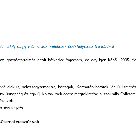
 ORSZÁGÁBAN – IZLAND – 2018
OK SZÁMÁRA 2026-BAN
l-Erdély magyar és szász emlékeket őrző helyeinek bejárásáról
igazságtartalmát kicsit kétkedve fogadtam, de egy igen késői, 2005. évi,
ggá alakult, balassagyarmatiak, körtagok, Kormorán barátok, és új ismerő
ny ünnepség és egy új Koltay rock-opera megtekintése a szakrális Csiksom
se volt.
bi összegzés.
Csernakeresztúr volt.