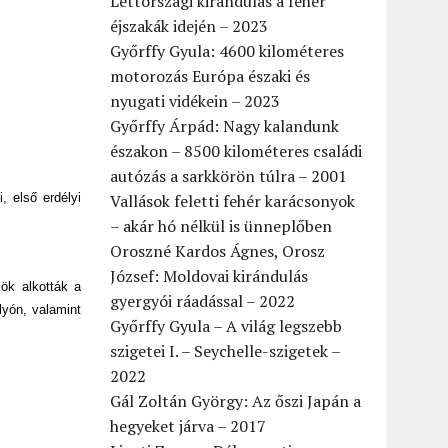
Lettországi kirándulás a fehér
éjszakák idején – 2023
Győrffy Gyula: 4600 kilométeres
motorozás Európa északi és
nyugati vidékein – 2023
Győrffy Árpád: Nagy kalandunk
északon – 8500 kilométeres családi
autózás a sarkkörön túlra – 2001
 első erdélyi
Vallások feletti fehér karácsonyok
– akár hó nélkül is ünneplőben
Oroszné Kardos Ágnes, Orosz
József: Moldovai kirándulás
sök alkották a
gyergyói ráadással – 2022
lyón, valamint
Győrffy Gyula – A világ legszebb
szigetei I. – Seychelle-szigetek –
2022
Gál Zoltán György: Az őszi Japán a
hegyeket járva – 2017