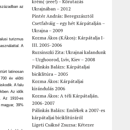
krém(-jeee!) – Körutazás
. században az
Ukrajnában – 2012
Pintér András: Beregszásztól
Csetfalváig – egy hét Kárpátalján –
Ukrajna – 2009
Kozma Ákos (KÁkos): Kárpátalja I-
alusi turizmus
III. 2005-2006
asználattal. A
Ruzsinszki Zita: Ukrajnai kalandunk
– Uzghoorod, Lviv, Kiev – 2008
Pálinkás Balázs: Kárpátaljai
túrt latinosan
biciklitúra – 2005
700 év előtti
Kozma Ákos: Kárpátaljai
skodik. A falu
kirándulás 2006
ekben. Az idők
Kozma Ákos: A téli Kárpátalján.
a. Az 1910-es
2006-2007
% magyar, 39%
Pálinkás Balázs: Emlékek a 2007-es
kárpátaljai biciklitúráról
Ligeti Csákné Zsuzsa: Kétezer