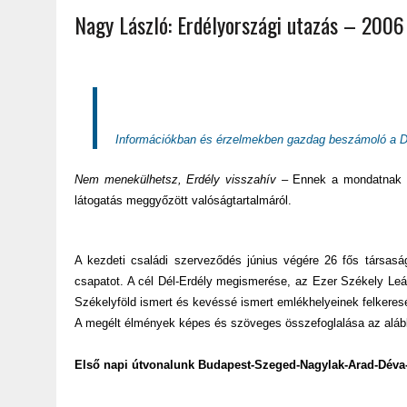
Nagy László: Erdélyországi utazás – 2006
2022.02.12.
|
FODOR LAJOS: NYOLC NAP A VÍZESÉSEK ÉS GLECCSEREK
2026.04.01.
|
EURÓPA LEGFONTOSABB VÁROSAI A DIGITÁLIS NOMÁD
Információkban és érzelmekben gazdag beszámoló a Dé
Nem menekülhetsz, Erdély visszahív
– Ennek a mondatnak az 
látogatás meggyőzött valóságtartalmáról.
A kezdeti családi szerveződés június végére 26 fős társasá
csapatot. A cél Dél-Erdély megismerése, az Ezer Székely Leá
Székelyföld ismert és kevéssé ismert emlékhelyeinek felkeresé
A megélt élmények képes és szöveges összefoglalása az aláb
Első napi útvonalunk Budapest-Szeged-Nagylak-Arad-Déva-