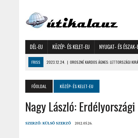
DÉL-EU
KÖZÉP- ÉS KELET-EU
NYUGAT- ÉS ÉSZAK-
FRISS
2023.12.24.
|
OROSZNÉ KARDOS ÁGNES: LETTORSZÁGI KIRÁN
2023.12.09.
|
GYŐRFFY GYULA: 4600 KILOMÉTERES MOTOROZÁS EURÓPA
2023.11.17.
|
GYŐRFFY ÁRPÁD: NAGY KALANDUNK ÉSZAKON – 8500 KIL
FŐOLDAL
KÖZÉP- ÉS KELET-EU
2022.12.21.
|
VALLÁSOK FELETTI FEHÉR KARÁCSONYOK – AKÁR HÓ NÉL
Nagy László: Erdélyország
2022.12.11.
|
OROSZNÉ KARDOS ÁGNES, OROSZ JÓZSEF: MOLDOVAI KI
2022.03.08.
|
GYŐRFFY GYULA – A VILÁG LEGSZEBB SZIGETEI I. – SEY
2022.02.26.
|
GÁL ZOLTÁN GYÖRGY: AZ ŐSZI JAPÁN A HEGYEKET JÁRVA
SZERZŐ:
KÜLSŐ SZERZŐ
2012.05.26.
2022.02.24.
|
LIGETI ZSUZSA: DÉLNYUGATI SZOMSZÉDOLÁS – HORVÁ