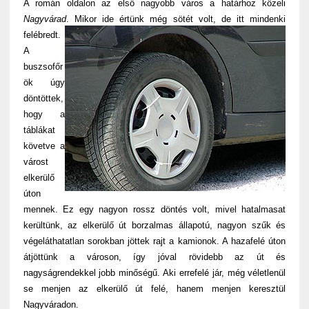
A román oldalon az első nagyobb város a határhoz közeli
Nagyvárad
. Mikor ide értünk még sötét volt, de itt mindenki
felébredt.
A
buszsofőr
ök úgy
döntöttek,
hogy a
táblákat
követve a
várost
elkerülő
úton
mennek. Ez egy nagyon rossz döntés volt, mivel hatalmasat
kerültünk, az elkerülő út borzalmas állapotú, nagyon szűk és
végeláthatatlan sorokban jöttek rajt a kamionok. A hazafelé úton
átjöttünk a városon, így jóval rövidebb az út és
nagyságrendekkel jobb minőségű. Aki errefelé jár, még véletlenül
se menjen az elkerülő út felé, hanem menjen keresztül
Nagyváradon.