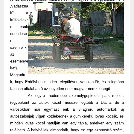
„vadászna
k” a
külföldiekr
e csak
csendese
n
szemlélik
az
eseménye
ket).
Megtudtu
k, hogy Erdélyben minden településen van rendőr, és a legtöbb
faluban általában ő az egyetlen nem magyar nemzetiségű.
– Az egyre modernebb személygépkocsi park mellett
(egyébként az autók közül messze legtöbb a Dácia, de a
városokban már egymást érik a világhírű autómárkák új
autószalonjai) vígan közlekednek a gumikerekű lovas kocsik, és
minden lovas kocsi hátulján van egy tábla, amelyen egy szám
található. A helybéliek elmondták, hogy ez egy azonosító szám,