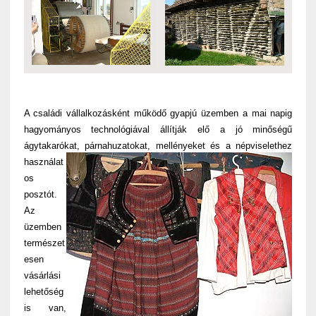
A családi vállalkozásként működő gyapjú üzemben a mai napig
hagyományos technológiával állítják elő a jó minőségű
ágytakarókat
, párnahuzatokat, mellényeket és a népviselethez
használat
os
posztót.
Az
üzemben
természet
esen
vásárlási
lehetőség
is van,