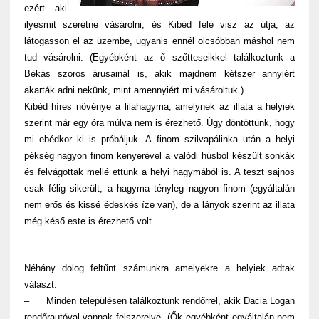
ezért aki
ilyesmit szeretne vásárolni, és Kibéd felé visz az útja, az
látogasson el az üzembe, ugyanis ennél olcsóbban máshol nem
tud vásárolni. (Egyébként az ő szőtteseikkel találkoztunk a
Békás szoros árusainál is, akik majdnem kétszer annyiért
akarták adni nekünk, mint amennyiért mi vásároltuk.)
Kibéd híres növénye a lilahagyma, amelynek az illata a helyiek
szerint már egy óra múlva nem is érezhető. Úgy döntöttünk, hogy
mi ebédkor ki is próbáljuk. A finom szilvapálinka után a helyi
pékség nagyon finom kenyerével a valódi húsból készült sonkák
és felvágottak mellé ettünk a helyi hagymából is. A teszt sajnos
csak félig sikerült, a hagyma tényleg nagyon finom (egyáltalán
nem erős és kissé édeskés íze van), de a lányok szerint az illata
még késő este is érezhető volt.
Néhány dolog feltűnt számunkra amelyekre a helyiek adtak
választ.
– Minden településen találkoztunk rendőrrel, akik Dacia Logan
rendőrautóval vannak felszerelve
. (Ők egyébként egyáltalán nem