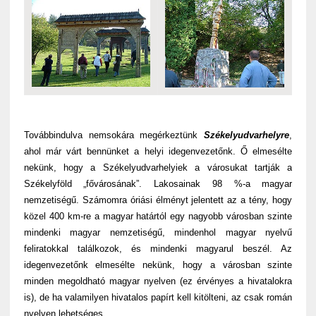
Továbbindulva nemsokára megérkeztünk
Székelyudvarhelyre
,
ahol már várt bennünket a helyi idegenvezetőnk. Ő elmesélte
nekünk, hogy a Székelyudvarhelyiek a városukat tartják a
Székelyföld „fővárosának”. Lakosainak 98 %-a magyar
nemzetiségű. Számomra óriási élményt jelentett az a tény, hogy
közel 400 km-re a magyar határtól egy nagyobb városban szinte
mindenki magyar nemzetiségű, mindenhol magyar nyelvű
feliratokkal találkozok, és mindenki magyarul beszél. Az
idegenvezetőnk elmesélte nekünk, hogy a városban szinte
minden megoldható magyar nyelven (ez érvényes a hivatalokra
is), de ha valamilyen hivatalos papírt kell kitölteni, az csak román
nyelven lehetséges.