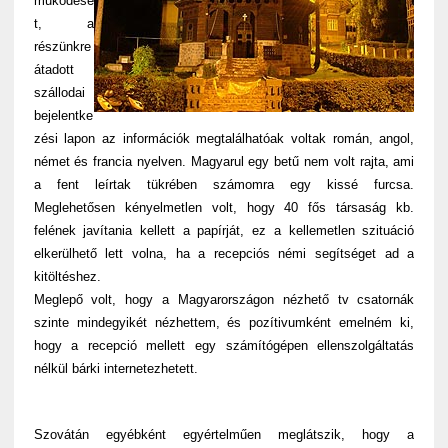
működésé
t, a
részünkre
átadott
szállodai
bejelentke
zési lapon az információk megtalálhatóak voltak román, angol,
német és francia nyelven. Magyarul egy betű nem volt rajta, ami
a fent leírtak tükrében számomra egy kissé furcsa.
Meglehetősen kényelmetlen volt, hogy 40 fős társaság kb.
felének javítania kellett a papírját, ez a kellemetlen szituáció
elkerülhető lett volna, ha a recepciós némi segítséget ad a
kitöltéshez.
Meglepő volt, hogy a Magyarországon nézhető tv csatornák
szinte mindegyikét nézhettem, és pozítivumként emelném ki,
hogy a recepció mellett egy számítógépen ellenszolgáltatás
nélkül bárki internetezhetett.
Szovátán egyébként egyértelműen meglátszik, hogy a