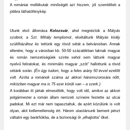
A romániai mellékutak minőségét azt hiszem, jól szemlélteti a
jobbra láthatófénykép.
Utunk első állomása
Kolozsvár
, ahol megnéztük a
Mátyás
szobrot,
a
Szt. Mihály templomot
, elsétáltunk
Mátyás király
szülőházához
és tettünk egy rövid sétát a belvárosban. Annak
ellenére, hogy a városban kb. 50-50 százalékban laknak magyar
és román nemzetiségűek szinte sehol sem láttunk magyar
nyelvű feliratokat, és minimális magyar „szót” hallottunk a rövid
sétánk során.
(Én úgy tudom, hogy a feles arány 50 évvel ezelőtt
volt. Azóta a románok száma az akkori háromszorosára nőtt,
miközben magyar ma is 75 ezer körüli van – a szerk.)
A korábban itt jártak elmesélték, hogy volt idő, amikor az akkori
polgármester a román állam nemzeti színeire festette az utcai
padokat. Mi ezt már nem tapasztaltuk, de azért közülünk is volt
olyan, akit kellemetlenség ért. Három utastársunk bement pénzt
váltatni egy bankfiókba, de a biztonsági őr „elhajtotta” őket.