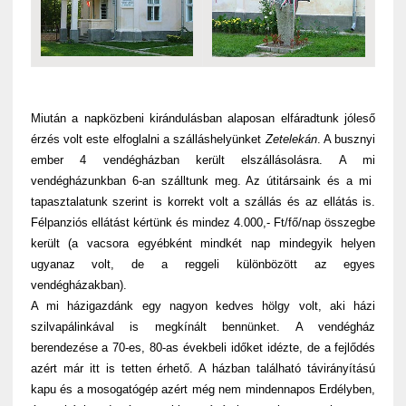
Miután a napközbeni kirándulásban alaposan elfáradtunk jóleső
érzés volt este elfoglalni a szálláshelyünket
Zetelekán
. A busznyi
ember 4 vendégházban került elszállásolásra. A mi
vendégházunkban 6-an szálltunk meg. Az útitársaink és a mi
tapasztalatunk szerint is korrekt volt a szállás és az ellátás is.
Félpanziós ellátást kértünk és mindez 4.000,- Ft/fő/nap összegbe
került (a vacsora egyébként mindkét nap mindegyik helyen
ugyanaz volt, de a reggeli különbözött az egyes
vendégházakban).
A mi házigazdánk egy nagyon kedves hölgy volt, aki házi
szilvapálinkával is megkínált bennünket. A vendégház
berendezése a 70-es, 80-as évekbeli időket idézte, de a fejlődés
azért már itt is tetten érhető. A házban található távirányítású
kapu és a mosogatógép azért még nem mindennapos Erdélyben,