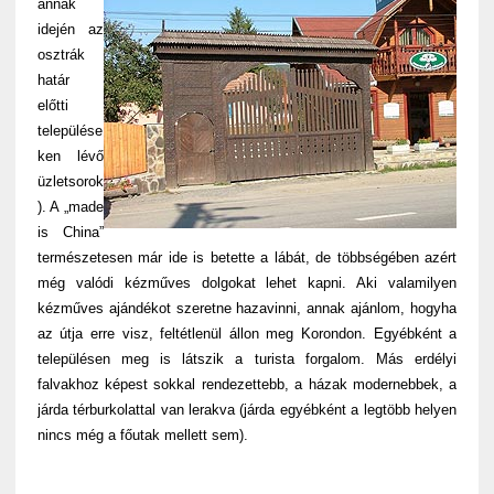
annak
idején az
osztrák
határ
előtti
települése
ken lévő
üzletsorok
). A „made
is China”
természetesen már ide is betette a lábát, de többségében azért
még valódi kézműves dolgokat lehet kapni. Aki valamilyen
kézműves ajándékot szeretne hazavinni, annak ajánlom, hogyha
az útja erre visz, feltétlenül állon meg Korondon. Egyébként a
településen meg is látszik a turista forgalom. Más erdélyi
falvakhoz képest sokkal rendezettebb, a házak modernebbek, a
járda térburkolattal van lerakva (járda egyébként a legtöbb helyen
nincs még a főutak mellett sem).