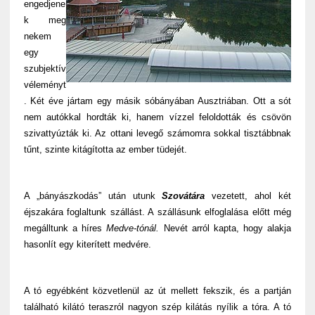
engedjene
k meg
nekem
egy
szubjektív
véleményt
. Két éve jártam egy másik sóbányában Ausztriában. Ott a sót
nem autókkal hordták ki, hanem vízzel feloldották és csövön
szivattyúzták ki. Az ottani levegő számomra sokkal tisztábbnak
tűnt, szinte kitágította az ember tüdejét.
A „bányászkodás” után utunk
Szovátára
vezetett, ahol két
éjszakára foglaltunk szállást. A szállásunk elfoglalása előtt még
megálltunk a híres
Medve-tónál.
Nevét arról kapta, hogy alakja
hasonlít egy kiterített medvére.
A tó egyébként közvetlenül az út mellett fekszik, és a partján
található kilátó teraszról nagyon szép kilátás nyílik a tóra. A tó