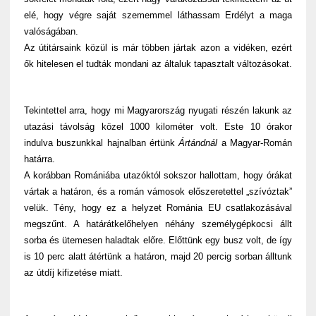
elé, hogy végre saját szememmel láthassam Erdélyt a maga
valóságában.
Az útitársaink közül is már többen jártak azon a vidéken, ezért
ők hitelesen el tudták mondani az általuk tapasztalt változásokat.
Tekintettel arra, hogy mi Magyarország nyugati részén lakunk az
utazási távolság közel 1000 kilométer volt. Este 10 órakor
indulva buszunkkal hajnalban értünk
Ártándnál
a Magyar-Román
határra.
A korábban Romániába utazóktól sokszor hallottam, hogy órákat
vártak a határon, és a román vámosok előszeretettel „szívóztak”
velük. Tény, hogy ez a helyzet Románia EU csatlakozásával
megszűnt. A határátkelőhelyen néhány személygépkocsi állt
sorba és ütemesen haladtak előre. Előttünk egy busz volt, de így
is 10 perc alatt átértünk a határon, majd 20 percig sorban álltunk
az útdíj kifizetése miatt.