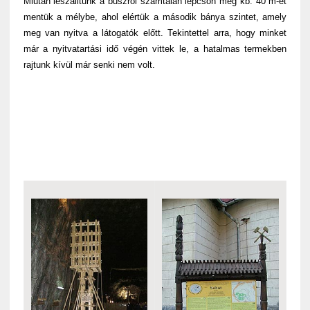
Miután leszálltunk a buszról számtalan lépcsőn még kb. 40 m-et
mentük a mélybe, ahol elértük a második bánya szintet, amely
meg van nyitva a látogatók előtt. Tekintettel arra, hogy minket
már a nyitvatartási idő végén vittek le, a hatalmas termekben
rajtunk kívül már senki nem volt.