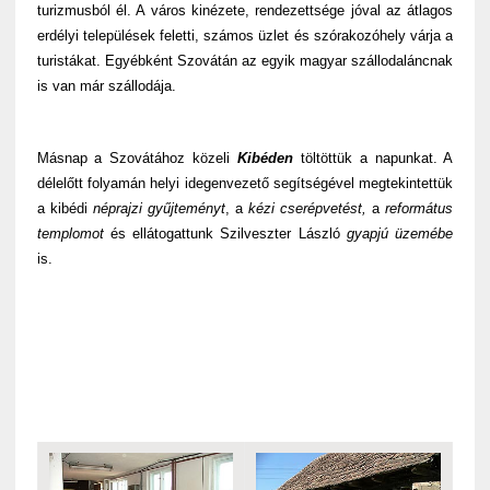
turizmusból él. A város kinézete, rendezettsége jóval az átlagos
erdélyi települések feletti, számos üzlet és szórakozóhely várja a
turistákat. Egyébként Szovátán az egyik magyar szállodaláncnak
is van már szállodája.
Másnap a Szovátához közeli
Kibéden
töltöttük a napunkat. A
délelőtt folyamán helyi idegenvezető segítségével megtekintettük
a kibédi
néprajzi gyűjteményt
, a
kézi cserépvetést,
a
református
templomot
és ellátogattunk Szilveszter László
gyapjú üzemébe
is.