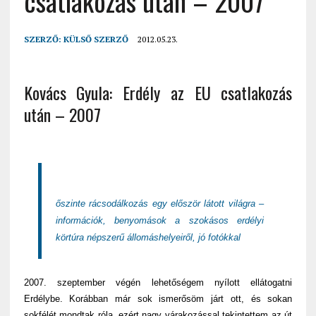
csatlakozás után – 2007
SZERZŐ:
KÜLSŐ SZERZŐ
2012.05.23.
Kovács Gyula: Erdély az EU csatlakozás
után – 2007
őszinte rácsodálkozás egy először látott világra –
információk, benyomások a szokásos erdélyi
körtúra népszerű állomáshelyeiről, jó fotókkal
2007. szeptember végén lehetőségem nyílott ellátogatni
Erdélybe. Korábban már sok ismerősöm járt ott, és sokan
sokfélét mondtak róla, ezért nagy várakozással tekintettem az út