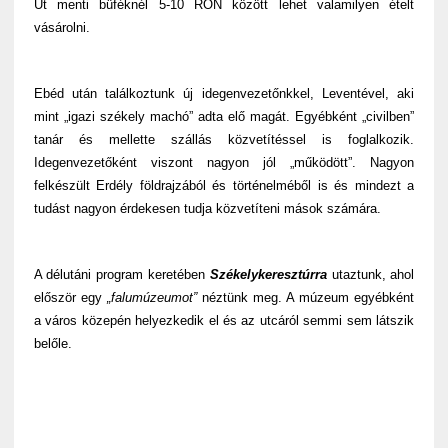
Út menti büféknél 5-10 RON között lehet valamilyen ételt
vásárolni.
Ebéd után találkoztunk új idegenvezetőnkkel, Leventével, aki
mint „igazi székely machó” adta elő magát. Egyébként „civilben”
tanár és mellette szállás közvetítéssel is foglalkozik.
Idegenvezetőként viszont nagyon jól „működött”. Nagyon
felkészült Erdély földrajzából és történelméből is és mindezt a
tudást nagyon érdekesen tudja közvetíteni mások számára.
A délutáni program keretében
Székelykeresztúrra
utaztunk, ahol
először egy
„falumúzeumot”
néztünk meg. A múzeum egyébként
a város közepén helyezkedik el és az utcáról semmi sem látszik
belőle.