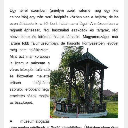
Egy térrel szemben (amelyre azért ráférne még egy kis
csinosítás) egy zárt sorú beépítés közben van a bejárta, de ha
ezen áthaladunk, a tér bent hatalmasra tágul. A múzeumban a
régmúlt építészet, régi használati eszközök és tárgyak, régi
népviseletek és kitömött állatok láthatók. Magyarországon már
jártam több falumúzeumban, de hasonló környezetben lévővel
még nem találkoztam.
Mint azt már korábban
is írtam a múzeum a
város közepén található
és közvetlen mellette
erősen felújításra
szoruló, lerobbant négy
emeletes házak rontják
az összképet.
A múzeumlátogatás
után gyalog sétáltunk el
Petőfi körtefájához
. Útközben olyan úton