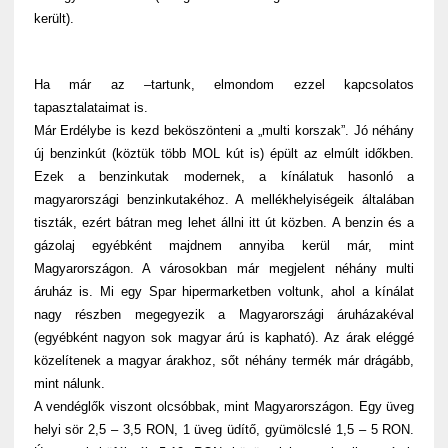
került).
Ha már az
–
tartunk, elmondom ezzel kapcsolatos
tapasztalataimat is.
Már Erdélybe is kezd beköszönteni a „multi korszak”. Jó néhány
új benzinkút (köztük több MOL kút is) épült az elmúlt időkben.
Ezek a benzinkutak modernek, a kínálatuk hasonló a
magyarországi benzinkutakéhoz. A mellékhelyiségeik általában
tiszták, ezért bátran meg lehet állni itt út közben. A benzin és a
gázolaj egyébként majdnem annyiba kerül már, mint
Magyarországon. A városokban már megjelent néhány multi
áruház is. Mi egy Spar hipermarketben voltunk, ahol a kínálat
nagy részben megegyezik a Magyarországi áruházakéval
(egyébként nagyon sok magyar árú is kapható). Az árak eléggé
közelítenek a magyar árakhoz, sőt néhány termék már drágább,
mint nálunk.
A vendéglők viszont olcsóbbak, mint Magyarországon. Egy üveg
helyi sör 2,5 – 3,5 RON, 1 üveg üdítő, gyümölcslé 1,5 – 5 RON.