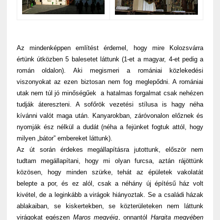
Az mindenképpen említést érdemel, hogy mire Kolozsvárra
értünk útközben 5 balesetet láttunk (1-et a magyar, 4-et pedig a
román oldalon). Aki megismeri a romániai közlekedési
viszonyokat az ezen biztosan nem fog meglepődni. A romániai
utak nem túl jó minőségűek a hatalmas forgalmat csak nehézen
tudják átereszteni. A sofőrök vezetési stílusa is hagy néha
kívánni valót maga után. Kanyarokban, záróvonalon előznek és
nyomják ész nélkül a dudát (néha a fejünket fogtuk attól, hogy
milyen „bátor” embereket láttunk).
Az út során érdekes megállapításra jutottunk, először nem
tudtam megállapítani, hogy mi olyan furcsa, aztán rájöttünk
közösen, hogy minden szürke, tehát az épületek vakolatát
belepte a por, és ez alól, csak a néhány új építésű ház volt
kivétel, de a leginkább a virágok hiányoztak. Se a családi házak
ablakaiban, se kiskertekben, se közterületeken nem láttunk
virágokat egészen
Maros megyéig
, onnantól
Hargita megyében