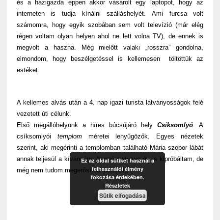
és a házigazda éppen akkor vásárolt egy laptopot, hogy az
interneten is tudja kínálni szálláshelyét. Ami furcsa volt
számomra, hogy egyik szobában sem volt televízió (már elég
régen voltam olyan helyen ahol ne lett volna TV), de ennek is
megvolt a haszna. Még mielőtt valaki „rosszra” gondolna,
elmondom, hogy beszélgetéssel is kellemesen töltöttük az
estéket.
A kellemes alvás után a 4. nap igazi turista látványosságok felé
vezetett úti célunk.
Első megállóhelyünk a híres búcsújáró hely
Csíksomlyó
. A
csíksomlyói
templom
méretei lenyűgözők. Egyes nézetek
szerint, aki megérinti a templomban található Mária szobor lábát
annak teljesül a kívánsága (természetesen én is kipróbáltam, de
Ez az oldal sütiket használ a
felhasználói élmény
még nem tudom megerősíteni hatását).
fokozása érdekében.
Részletek
Sütik elfogadása