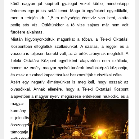
körül nagyon jól kiépített gyalogút vezet körbe, mindenképp
érdemes egy jó kis sétát tenni. Maga tó egyébként egyedülálló,
mert a tetején kb. 1,5 m mélységig édesvíz van bent, alatta
pedig sós víz. Ottlétünkkor a tó vize sajnos már nem volt
fürdésre alkalmas.
Miután kigyönyörködtük magunkat a tóban, a Teleki Oktatási
Központban elfoglaltuk szállásunkat. A szállás, a reggeli és a
vacsora is teljesen korrekt volt, az ár-érték aránynak megfelelt. A
Teleki Oktatási Központ egyébként alapvetően nem szálloda,
hanem az erdélyi magyar nyelvű tanárok továbbképző központja,
és csak a szabad kapacitásukat hasznosítják turisztikai célra.
Azért egy negatív élményünket is meg kell, hogy osszak az
olvasókkal. Annak ellenére, hogy a Teleki Oktatási Központ
alapvetően a magyar nyelv megőrzése érdekében működik, é
s a
magyar
kormány
is jelentős
összeggel
támogatja