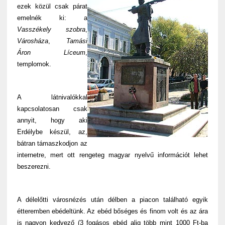
ezek közül csak párat
emelnék ki: a
Vasszékely szobra
,
Városháza
,
Tamási
Áron Líceum
,
templomok.
A látnivalókkal
kapcsolatosan csak
annyit, hogy aki
Erdélybe készül, az,
bátran támaszkodjon az
internetre, mert ott rengeteg magyar nyelvű információt lehet
beszerezni.
A délelőtti városnézés után délben a piacon található egyik
étteremben ebédeltünk. Az ebéd bőséges és finom volt és az ára
is nagyon kedvező (3 fogásos ebéd alig több mint 1000 Ft-ba