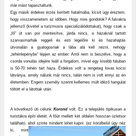
már mást tapasztaltunk.
Egy másik érdekes érzés kerített hatalmába, kicsit úgy éreztem,
hogy visszamenetem az időben. Hogy mire gondolok? A falvakra
jellemző (kivétel a turizmusra specializálódottakat), hogy csak a
„fő” út van por mentesítve, járda nincs, a házaknál tartott
szarvasmarhák reggeli és esti legelőre ki és hazahajtás
útvonalán a gyalogosnak a lába alá kell nézni, nehogy
„tehénlepénybe” lépjen az ember. Arról nem is beszélve, hogy a
csorda vonulás idejére leáll a forgalom, mivel egy kisebb faluban
is 50-70 tehén tart haza. Érdekes volt a rengeteg lovas kocsi
látványa, amely nálunk már nincs, talán nem is volt ennyi az én
életemben. Engem személy szerint kellemes múlt idéző hangulat
töltött el a látottak után.
A következő úti célunk
Korond
volt. Ez a település tipikusan a
turistákra építi életét. A főút mellett két oldalon hosszan üzletsor
található, ahol szinte mindent lehet kapni
. (ez körülbelül úgy néz
ki, mint