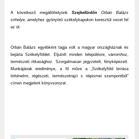
A következő megállóhelyünk
Szejkefürdőn
Orbán Balázs
sírhelye
, amelyhez gyönyörű székelykapukon keresztül vezet fel
az út.
Orbán Balázs egyébként tagja volt a magyar országháznak és
bejárta Székelyföldet. Eljutott minden településre, várromhoz,
természeti ritkasághoz. Szorgalmasan jegyzetelt, fényképezett.
Munkájának eredménye, a fő műve a „Székelyföld leírása
történelmi, régészeti, természetrajzi s népismei szempontból”
címen megjelent könyvsorozat.