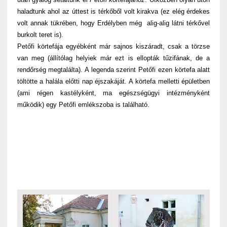
haladtunk ahol az úttest is térkőből volt kirakva (ez elég érdekes
volt annak tükrében, hogy Erdélyben még alig-alig látni térkővel
burkolt teret is).
Petőfi körtefája egyébként már sajnos kiszáradt, csak a törzse
van meg (állítólag helyiek már ezt is ellopták tűzifának, de a
rendőrség megtalálta). A legenda szerint Petőfi ezen körtefa alatt
töltötte a halála előtti nap éjszakáját. A körtefa melletti épületben
(ami régen kastélyként, ma egészségügyi intézményként
működik) egy Petőfi emlékszoba is található.