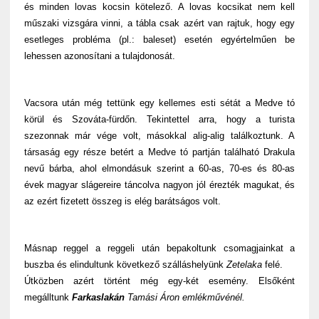
és minden lovas kocsin kötelező. A lovas kocsikat nem kell
műszaki vizsgára vinni, a tábla csak azért van rajtuk, hogy egy
esetleges probléma (pl.: baleset) esetén egyértelműen be
lehessen azonosítani a tulajdonosát.
Vacsora után még tettünk egy kellemes esti sétát a Medve tó
körül és Szováta-fürdőn. Tekintettel arra, hogy a turista
szezonnak már vége volt, másokkal alig-alig találkoztunk. A
társaság egy része betért a Medve tó partján található Drakula
nevű bárba, ahol elmondásuk szerint a 60-as, 70-es és 80-as
évek magyar slágereire táncolva nagyon jól érezték magukat, és
az ezért fizetett összeg is elég barátságos volt.
Másnap reggel a reggeli után bepakoltunk csomagjainkat a
buszba és elindultunk következő szálláshelyünk
Zetelaka
felé.
Útközben azért történt még egy-két esemény. Elsőként
megálltunk
Farkaslakán
Tamási Áron emlékművénél.