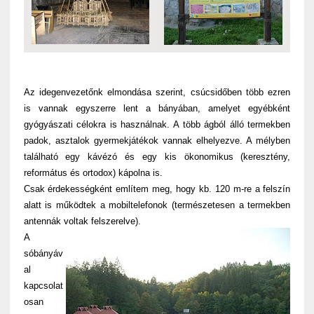
Az idegenvezetőnk elmondása szerint, csúcsidőben több ezren
is vannak egyszerre lent a bányában, amelyet egyébként
gyógyászati célokra is használnak. A több ágból álló termekben
padok, asztalok gyermekjátékok vannak elhelyezve. A mélyben
található egy kávézó és egy kis ökonomikus (keresztény,
református és ortodox) kápolna is.
Csak érdekességként említem meg, hogy kb. 120 m-re a felszín
alatt is működtek a mobiltelefonok (természetesen a termekben
antennák voltak felszerelve).
A
sóbányáv
al
kapcsolat
osan