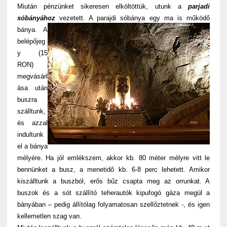
Miután pénzünket sikeresen elköltöttük, utunk a
parjadi
sóbányához
vezetett. A parajdi sóbánya egy ma is működő
bánya
. A
belépőjeg
y (15
RON)
megvásárl
ása után
buszra
szálltunk,
és azzal
indultunk
el a bánya
mélyére. Ha jól emlékszem, akkor kb. 80 méter mélyre vitt le
bennünket a busz, a menetidő kb. 6-8 perc lehetett. Amikor
kiszálltunk a buszból, erős bűz csapta meg az orrunkat. A
buszok és a sót szállító teherautók kipufogó gáza megül a
bányában – pedig állítólag folyamatosan szellőztetnek -, és igen
kellemetlen szag van.