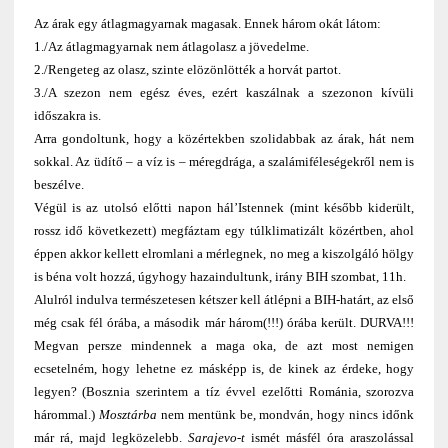
Az árak egy átlagmagyarnak magasak. Ennek három okát látom:
1./Az átlagmagyarnak nem átlagolasz a jövedelme.
2./Rengeteg az olasz, szinte elözönlötték a horvát partot.
3./A szezon nem egész éves, ezért kaszálnak a szezonon kívüli
időszakra is.
Arra gondoltunk, hogy a közértekben szolidabbak az árak, hát nem
sokkal. Az üdítő – a víz is – méregdrága, a szalámiféleségekről nem is
beszélve.
Végül is az utolsó előtti napon hál’Istennek (mint később kiderült,
rossz idő következett) megfáztam egy túlklimatizált közértben, ahol
éppen akkor kellett elromlani a mérlegnek, no meg a kiszolgáló hölgy
is béna volt hozzá, úgyhogy hazaindultunk, irány BIH szombat, 11h.
Alulról indulva természetesen kétszer kell átlépni a BIH-határt, az első
még csak fél órába, a második már három(!!!) órába került. DURVA!!!
Megvan persze mindennek a maga oka, de azt most nemigen
ecsetelném, hogy lehetne ez másképp is, de kinek az érdeke, hogy
legyen? (Bosznia szerintem a tíz évvel ezelőtti Románia, szorozva
hárommal.)
Mosztárba
nem mentünk be, mondván, hogy nincs időnk
már rá, majd legközelebb.
Sarajevo-t
ismét másfél óra araszolással