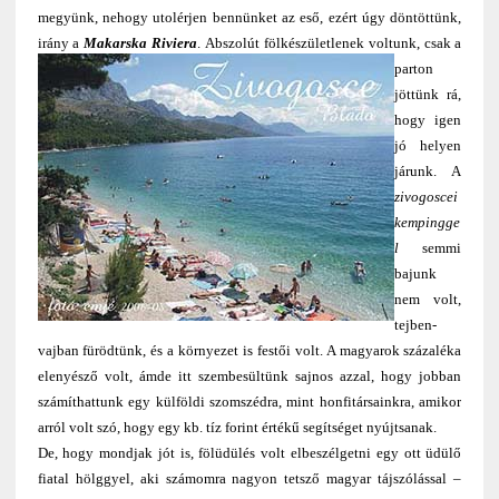
megyünk, nehogy utolérjen bennünket az eső, ezért úgy döntöttünk,
irány a
Makarska Riviera
.
Abszolút fölkészületlenek voltunk, csak a
parton
jöttünk rá,
hogy igen
jó helyen
járunk. A
zivogoscei
kempingge
l
semmi
bajunk
nem volt,
tejben-
vajban fürödtünk, és a környezet is festői volt. A magyarok százaléka
elenyésző volt, ámde itt szembesültünk sajnos azzal, hogy jobban
számíthattunk egy külföldi szomszédra, mint honfitársainkra, amikor
arról volt szó, hogy egy kb. tíz forint értékű segítséget nyújtsanak.
De, hogy mondjak jót is, fölüdülés volt elbeszélgetni egy ott üdülő
fiatal hölggyel, aki számomra nagyon tetsző magyar tájszólással –