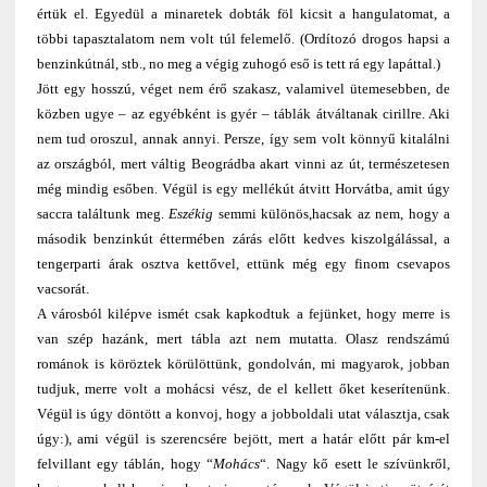
értük el. Egyedül a minaretek dobták föl kicsit a hangulatomat, a
többi tapasztalatom nem volt túl felemelő. (Ordítozó drogos hapsi a
benzinkútnál, stb., no meg a végig zuhogó eső is tett rá egy lapáttal.)
Jött egy hosszú, véget nem érő szakasz, valamivel ütemesebben, de
közben ugye – az egyébként is gyér – táblák átváltanak cirillre. Aki
nem tud oroszul, annak annyi. Persze, így sem volt könnyű kitalálni
az országból, mert váltig Beográdba akart vinni az út, természetesen
még mindig esőben. Végül is egy mellékút átvitt Horvátba, amit úgy
saccra találtunk meg.
Eszékig
semmi különös,hacsak az nem, hogy a
második benzinkút éttermében zárás előtt kedves kiszolgálással, a
tengerparti árak osztva kettővel, ettünk még egy finom csevapos
vacsorát.
A városból kilépve ismét csak kapkodtuk a fejünket, hogy merre is
van szép hazánk, mert tábla azt nem mutatta. Olasz rendszámú
románok is köröztek körülöttünk, gondolván, mi magyarok, jobban
tudjuk, merre volt a mohácsi vész, de el kellett őket keserítenünk.
Végül is úgy döntött a konvoj, hogy a jobboldali utat választja, csak
úgy:), ami végül is szerencsére bejött, mert a határ előtt pár km-el
felvillant egy táblán, hogy “
Mohács
“. Nagy kő esett le szívünkről,