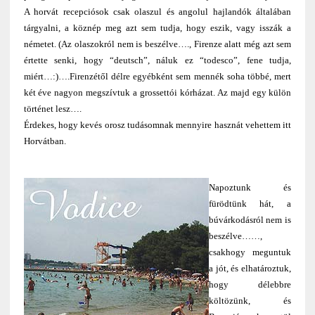
A horvát recepciósok csak olaszul és angolul hajlandók általában
tárgyalni, a köznép meg azt sem tudja, hogy eszik, vagy isszák a
németet. (Az olaszokról nem is beszélve…., Firenze alatt még azt sem
értette senki, hogy “deutsch”, náluk ez “todesco”, fene tudja,
miért…:)….Firenzétől délre egyébként sem mennék soha többé, mert
két éve nagyon megszívtuk a grossettói kórházat. Az majd egy külön
történet lesz….
Érdekes, hogy kevés orosz tudásomnak mennyire hasznát vehettem itt
Horvátban.
Napoztunk és
fürödtünk hát, a
búvárkodásról nem is
beszélve……,
csakhogy meguntuk
a jót, és elhatároztuk,
hogy délebbre
költözünk, és