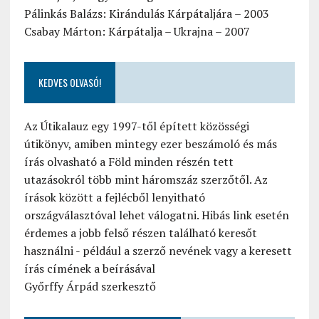
Pálinkás Balázs: Kirándulás Kárpátaljára – 2003
Csabay Márton: Kárpátalja – Ukrajna – 2007
KEDVES OLVASÓ!
Az Útikalauz egy 1997-től épített közösségi
útikönyv, amiben mintegy ezer beszámoló és más
írás olvasható a Föld minden részén tett
utazásokról több mint háromszáz szerzőtől. Az
írások között a fejlécből lenyitható
országválasztóval lehet válogatni. Hibás link esetén
érdemes a jobb felső részen található keresőt
használni - például a szerző nevének vagy a keresett
írás címének a beírásával
Győrffy Árpád szerkesztő