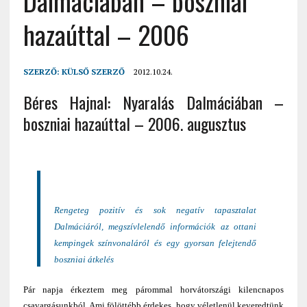
Dalmáciában – boszniai
hazaúttal – 2006
SZERZŐ:
KÜLSŐ SZERZŐ
2012.10.24.
Béres Hajnal: Nyaralás Dalmáciában –
boszniai hazaúttal – 2006. augusztus
Rengeteg pozitív és sok negatív tapasztalat
Dalmáciáról, megszívlelendő információk az ottani
kempingek színvonaláról és egy gyorsan felejtendő
boszniai átkelés
Pár napja érkeztem meg párommal horvátországi kilencnapos
csavargásunkból. Ami fölöttébb érdekes, hogy véletlenül keveredtünk