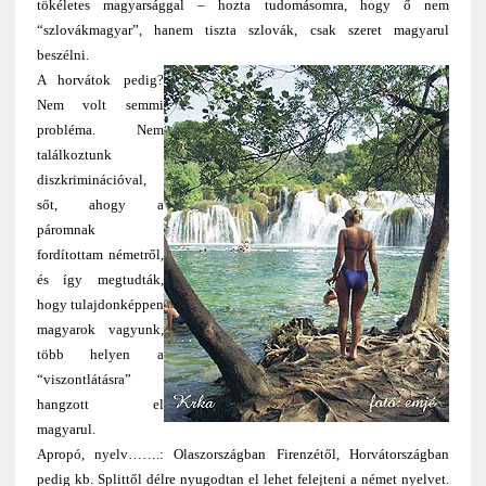
tökéletes magyarsággal – hozta tudomásomra, hogy ő nem
“szlovákmagyar”, hanem tiszta szlovák, csak szeret magyarul
beszélni.
A horvátok pedig?
Nem volt semmi
probléma. Nem
találkoztunk
diszkriminációval,
sőt, ahogy a
páromnak
fordítottam németről,
és így megtudták,
hogy tulajdonképpen
magyarok vagyunk,
több helyen a
“viszontlátásra”
hangzott el
magyarul.
Apropó, nyelv…….: Olaszországban Firenzétől, Horvátországban
pedig kb. Splittől délre nyugodtan el lehet felejteni a német nyelvet.