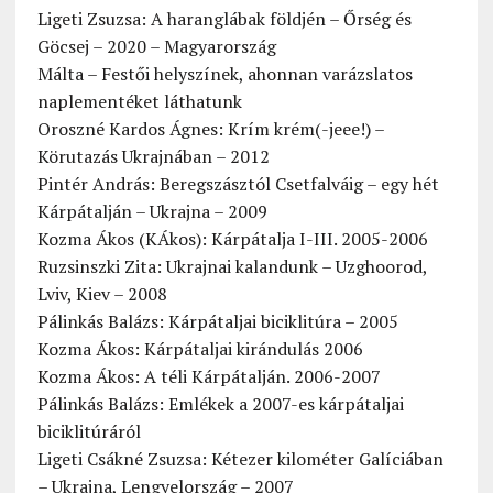
Ligeti Zsuzsa: A haranglábak földjén – Őrség és
Göcsej – 2020 – Magyarország
Málta – Festői helyszínek, ahonnan varázslatos
naplementéket láthatunk
Oroszné Kardos Ágnes: Krím krém(-jeee!) –
Körutazás Ukrajnában – 2012
Pintér András: Beregszásztól Csetfalváig – egy hét
Kárpátalján – Ukrajna – 2009
Kozma Ákos (KÁkos): Kárpátalja I-III. 2005-2006
Ruzsinszki Zita: Ukrajnai kalandunk – Uzghoorod,
Lviv, Kiev – 2008
Pálinkás Balázs: Kárpátaljai biciklitúra – 2005
Kozma Ákos: Kárpátaljai kirándulás 2006
Kozma Ákos: A téli Kárpátalján. 2006-2007
Pálinkás Balázs: Emlékek a 2007-es kárpátaljai
biciklitúráról
Ligeti Csákné Zsuzsa: Kétezer kilométer Galíciában
– Ukrajna, Lengyelország – 2007