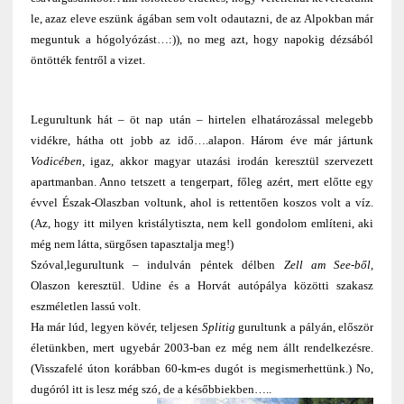
le, azaz eleve eszünk ágában sem volt odautazni, de az Alpokban már
meguntuk a hógolyózást…:)), no meg azt, hogy napokig dézsából
öntötték fentről a vizet.
Legurultunk hát – öt nap után – hirtelen elhatározással melegebb
vidékre, hátha ott jobb az idő….alapon. Három éve már jártunk
Vodicében
, igaz, akkor magyar utazási irodán keresztül szervezett
apartmanban. Anno tetszett a tengerpart, főleg azért, mert előtte egy
évvel Észak-Olaszban voltunk, ahol is rettentően koszos volt a víz.
(Az, hogy itt milyen kristálytiszta, nem kell gondolom említeni, aki
még nem látta, sürgősen tapasztalja meg!)
Szóval,legurultunk – indulván péntek délben
Zell am See-ből,
Olaszon keresztül. Udine és a Horvát autópálya közötti szakasz
eszméletlen lassú volt.
Ha már lúd, legyen kövér, teljesen
Splitig
gurultunk a pályán, először
életünkben, mert ugyebár 2003-ban ez még nem állt rendelkezésre.
(Visszafelé úton korábban 60-km-es dugót is megismerhettünk.) No,
dugóról itt is lesz még szó, de a későbbiekben…..