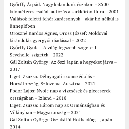
Győrffy Árpád: Nagy kalandunk északon – 8500
kilométeres családi autózás a sarkkörön túlra – 2001
Vallások feletti fehér karácsonyok – akár hó nélkül is
ünneplőben
Oroszné Kardos Ágnes, Orosz József: Moldovai
kirándulás gyergyói ráadással – 2022
Győrffy Gyula – A világ legszebb szigetei I. –
Seychelle-szigetek – 2022
Gál Zoltán György: Az őszi Japán a hegyeket járva –
2017
Ligeti Zsuzsa: Délnyugati szomszédolás –
Horvátország, Szlovénia, Ausztria – 2021
Fodor Lajos: Nyolc nap a vízesések és gleccserek
országában – Izland – 2018
Ligeti Zsuzsa: Három nap az Ormánságban és
Villányban – Magyarország – 2021
Gál Zoltán György: Oszakától Hokkaidóig – Japán –
2014