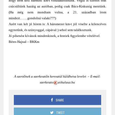
hogy nem kell harminc km-t visszaautóznunk. Végül is tizenöt órát
csücsültünk hazáig az autóban, pedig csak Bács-Kiskunig mentünk.
(Ha még nem mondtam volna, a 21. században írom
mindezt…….gondolná valaki???)
Azért van két jó hírem is: A háromezer km-t jól viselte a kilencéves
egyterűnk, és szúnyoggal, cápával:) sehol sem találkoztunk.
Jó pihenést kívánok mindenkinek, a fentiek figyelembe vételével.
Béres Hajnal – BKKm
A szerzőnek a szerkesztőn keresztül küldhetsz levelet – E-mail:
szerkeszto
utikalauz.hu
SHARE
TWEET