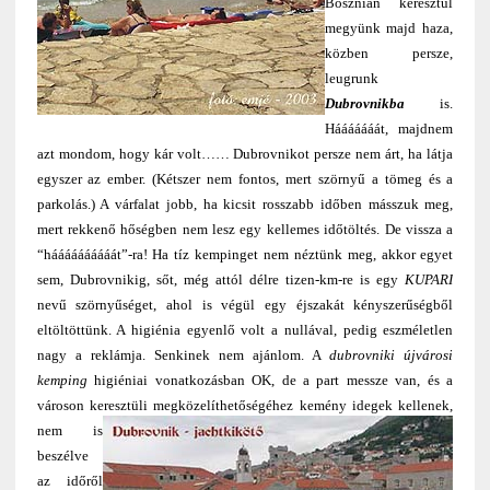
Bosznián keresztül
megyünk majd haza,
közben persze,
leugrunk
Dubrovnikba
is.
Hááááááát, majdnem
azt mondom, hogy kár volt…… Dubrovnikot persze nem árt, ha látja
egyszer az ember. (Kétszer nem fontos, mert szörnyű a tömeg és a
parkolás.) A várfalat jobb, ha kicsit rosszabb időben másszuk meg,
mert rekkenő hőségben nem lesz egy kellemes időtöltés. De vissza a
“háááááááááát”-ra! Ha tíz kempinget nem néztünk meg, akkor egyet
sem, Dubrovnikig, sőt, még attól délre tizen-km-re is egy
KUPARI
nevű szörnyűséget, ahol is végül egy éjszakát kényszerűségből
eltöltöttünk. A higiénia egyenlő volt a nullával, pedig eszméletlen
nagy a reklámja. Senkinek nem ajánlom. A
dubrovniki újvárosi
kemping
higiéniai vonatkozásban OK, de a part messze van, és a
városon keresztüli megközelíthetőségéhez
kemény idegek kellenek,
nem is
beszélve
az időről