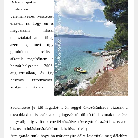
Beleolvasgatván
honfitársaim
véleményeibe, késztetést
éreztem rá, hogy én is
megosszam mással
tapasztalataimat, főleg
azért is, mert úgy
gondolom, reálisan
sikerült megítélnem a
horvát-helyzetet 2006.
augusztusában, és így
hasznos információul
szolgálhat bárkinek.
Szerencsére jó idő fogadott 5-én reggel érkezésünkkor, bíztunk a
továbbiakban is, ezért a kempingezésnél döntöttünk, annak ellenére,
hogy alig-alig voltunk erre felkészülve. (Az egyterűt azért biztos, ami
biztos, induláskor átalakítottuk hálószobává.)
Arra gondoltunk, hogy ha már ennyire délre lejöttünk, még délebbre