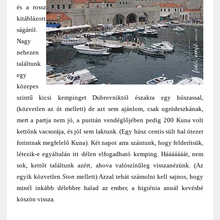
és a rossz
kitáblázott
ságáról.
Nagy
nehezen
találtunk
egy
közepes
szintű kicsi kempinget Dubrovniktól északra egy húszassal,
(közvetlen az út mellett) de azt sem ajánlom, csak ugródeszkának,
mert a partja nem jó, a puritán vendéglőjében pedig 200 Kuna volt
kettőnk vacsorája, és jól sem laktunk. (Egy húsz centis sült hal ötezer
forintnak megfelelő Kuna). Két napot arra szántunk, hogy felderítsük,
létezik-e egyáltalán itt délen elfogadható kemping. Hááááááát, nem
sok, kettőt találtunk azért, ahova valószínűleg visszanézünk. (Az
egyik közvetlen
Ston
mellett) Azzal tehát számolni kell sajnos, hogy
minél inkább délebbre halad az ember, a higiénia annál kevésbé
köszön vissza.