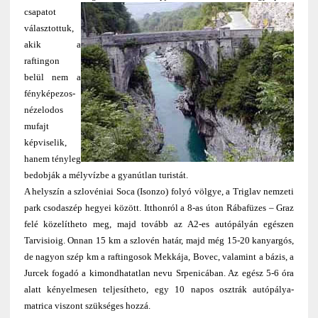
csapatot
választottuk,
akik a
raftingon
belül nem a
fényképezos-
nézelodos
mufajt
képviselik,
hanem tényleg
bedobják a mélyvízbe a gyanútlan turistát.
A helyszín a szlovéniai Soca (Isonzo) folyó völgye, a Triglav nemzeti
park csodaszép hegyei között. Itthonról a 8-as úton Rábafüzes – Graz
felé közelítheto meg, majd tovább az A2-es autópályán egészen
Tarvisioig. Onnan 15 km a szlovén határ, majd még 15-20 kanyargós,
de nagyon szép km a raftingosok Mekkája, Bovec, valamint a bázis, a
Jurcek fogadó a kimondhatatlan nevu Srpenicában. Az egész 5-6 óra
alatt kényelmesen teljesítheto, egy 10 napos osztrák autópálya-
matrica viszont szükséges hozzá.