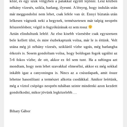
közé, és egy szuk völgyben a patakkal együtt lejönni. Lesz közben
néhány vízesés, szikla, barlang, ilyesmi. A lényeg, hogy indulás után
már meggondolni nem lehet, csak lefele van út. Ennyi bíztatás után
lelkesen vágtunk neki a hegynek, természetesen már talpig neoprén
felszerelésben; végül is fogyókúrának ez sem rossz
Aztán elindultunk lefelé. Az elso kisebb vízesésbe csak egyszeruen
bele kellett ülni, és mire észbekaptunk volna, már le is értünk. Volt
utána még jó néhány vízesés, szikláról vízbe ugrás, még barlangba
érkezés is. Sosem gondoltam volna, hogy boldogan fogok ugrálni az
5-6 fokos vízbe; de ott, akkor ez fel sem tunt. Ha a raftingra azt
mondtam, hogy nem lehet szavakkal elmesélni, akkor ez még sokkal
inkább igaz a canyoningra is. Nincs az a csúszdapark, amit össze
lehetne hasonlítani a természet alkotta csodákkal. Amikor leértünk,
még a víztol csöpögo neoprén ruhában szinte mindenki azon kezdett
gondolkodni, mikor jövünk legközelebb….
Bihary Gábor