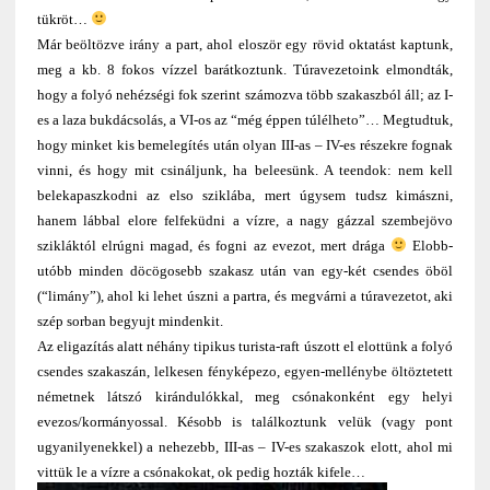
tükröt…
Már beöltözve irány a part, ahol eloször egy rövid oktatást kaptunk,
meg a kb. 8 fokos vízzel barátkoztunk. Túravezetoink elmondták,
hogy a folyó nehézségi fok szerint számozva több szakaszból áll; az I-
es a laza bukdácsolás, a VI-os az “még éppen túlélheto”… Megtudtuk,
hogy minket kis bemelegítés után olyan III-as – IV-es részekre fognak
vinni, és hogy mit csináljunk, ha beleesünk. A teendok: nem kell
belekapaszkodni az elso sziklába, mert úgysem tudsz kimászni,
hanem lábbal elore felfeküdni a vízre, a nagy gázzal szembejövo
szikláktól elrúgni magad, és fogni az evezot, mert drága
Elobb-
utóbb minden döcögosebb szakasz után van egy-két csendes öböl
(“limány”), ahol ki lehet úszni a partra, és megvárni a túravezetot, aki
szép sorban begyujt mindenkit.
Az eligazítás alatt néhány tipikus turista-raft úszott el elottünk a folyó
csendes szakaszán, lelkesen fényképezo, egyen-mellénybe öltöztetett
németnek látszó kirándulókkal, meg csónakonként egy helyi
evezos/kormányossal. Késobb is találkoztunk velük (vagy pont
ugyanilyenekkel) a nehezebb, III-as – IV-es szakaszok elott, ahol mi
vittük le a vízre a csónakokat, ok pedig hozták kifele…