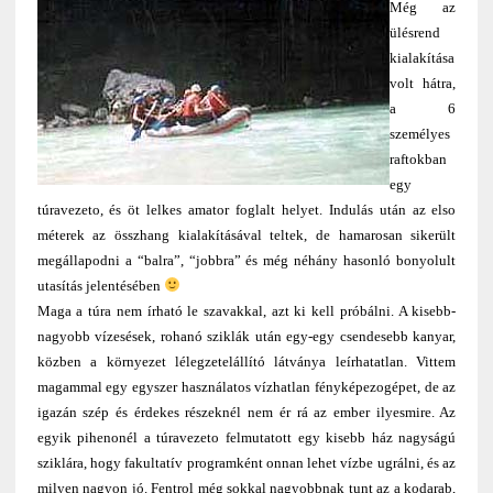
Még az
ülésrend
kialakítása
volt hátra,
a 6
személyes
raftokban
egy
túravezeto, és öt lelkes amator foglalt helyet. Indulás után az elso
méterek az összhang kialakításával teltek, de hamarosan sikerült
megállapodni a “balra”, “jobbra” és még néhány hasonló bonyolult
utasítás jelentésében
Maga a túra nem írható le szavakkal, azt ki kell próbálni. A kisebb-
nagyobb vízesések, rohanó sziklák után egy-egy csendesebb kanyar,
közben a környezet lélegzetelállító látványa leírhatatlan. Vittem
magammal egy egyszer használatos vízhatlan fényképezogépet, de az
igazán szép és érdekes részeknél nem ér rá az ember ilyesmire. Az
egyik pihenonél a túravezeto felmutatott egy kisebb ház nagyságú
sziklára, hogy fakultatív programként onnan lehet vízbe ugrálni, és az
milyen nagyon jó. Fentrol még sokkal nagyobbnak tunt az a kodarab,