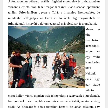
A foszezonban célszeru szállást foglalni elore, elo- és utószezonban
viszont elérheto áron lehet magánházaknál kiadó szobát, apartmant
találni. Szlovéniában ugyan a Tolár a hivatalos fizetoeszköz, de
mindenhol elfogadják az Eurot is. Az árak alig magasabbak az
itthoniaknál, kis nyári balatoni edzéssel már olcsónak is mondhatni.
Maga a
túra
szombaton
kezdodött,
reggeli és
egy rövid
ismerkedés
után.
Nekünk
csak egy
pár vízbe
viheto
cipot kellett vinni, minden más felszerelést a szervezok biztosítanak.
Neoprén zokni és ruha, fröccseno víz ellen védo kabát, mentomellény,
sisak. Az öltözködés derus perceket hozott, de aztán találtam egy