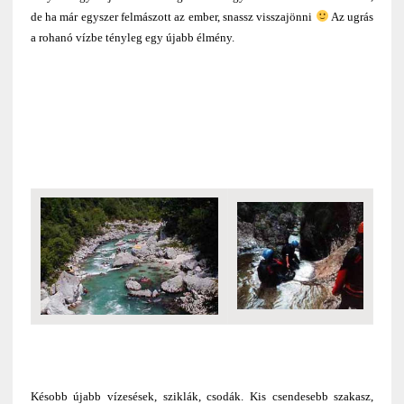
de ha már egyszer felmászott az ember, snassz visszajönni
Az ugrás
a rohanó vízbe tényleg egy újabb élmény.
Késobb újabb vízesések, sziklák, csodák. Kis csendesebb szakasz,