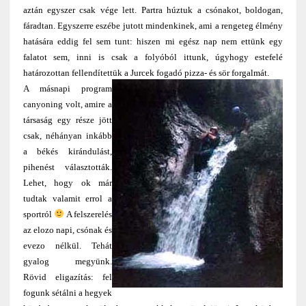
aztán egyszer csak vége lett. Partra húztuk a csónakot, boldogan,
fáradtan. Egyszerre eszébe jutott mindenkinek, ami a rengeteg élmény
hatására eddig fel sem tunt: hiszen mi egész nap nem ettünk egy
falatot sem, inni is csak a folyóból ittunk, úgyhogy estefelé
határozottan fellendítettük a Jurcek fogadó pizza- és sör forgalmát.
A másnapi program
canyoning volt, amire a
társaság egy része jött
csak, néhányan inkább
a békés kirándulást,
pihenést választották.
Lehet, hogy ok már
tudtak valamit errol a
sportról
A felszerelés
az elozo napi, csónak és
evezo nélkül. Tehát
gyalog megyünk.
Rövid eligazítás: fel
fogunk sétálni a hegyek