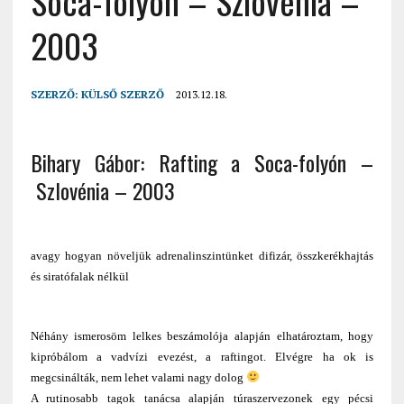
Soca-folyón – Szlovénia –
2003
SZERZŐ:
KÜLSŐ SZERZŐ
2013.12.18.
Bihary Gábor: Rafting a Soca-folyón –
Szlovénia – 2003
avagy hogyan növeljük adrenalinszintünket difizár, összkerékhajtás
és siratófalak nélkül
Néhány ismerosöm lelkes beszámolója alapján elhatároztam, hogy
kipróbálom a vadvízi evezést, a raftingot. Elvégre ha ok is
megcsinálták, nem lehet valami nagy dolog
A rutinosabb tagok tanácsa alapján túraszervezonek egy pécsi