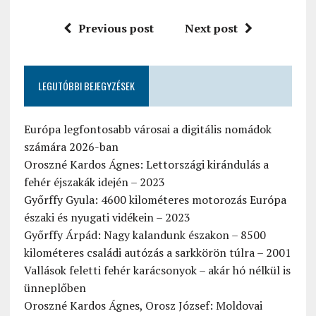
Previous post
Next post
LEGUTÓBBI BEJEGYZÉSEK
Európa legfontosabb városai a digitális nomádok
számára 2026-ban
Oroszné Kardos Ágnes: Lettországi kirándulás a
fehér éjszakák idején – 2023
Győrffy Gyula: 4600 kilométeres motorozás Európa
északi és nyugati vidékein – 2023
Győrffy Árpád: Nagy kalandunk északon – 8500
kilométeres családi autózás a sarkkörön túlra – 2001
Vallások feletti fehér karácsonyok – akár hó nélkül is
ünneplőben
Oroszné Kardos Ágnes, Orosz József: Moldovai