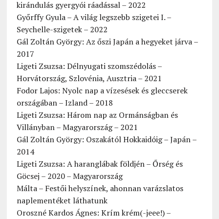
kirándulás gyergyói ráadással – 2022
Győrffy Gyula – A világ legszebb szigetei I. –
Seychelle-szigetek – 2022
Gál Zoltán György: Az őszi Japán a hegyeket járva –
2017
Ligeti Zsuzsa: Délnyugati szomszédolás –
Horvátország, Szlovénia, Ausztria – 2021
Fodor Lajos: Nyolc nap a vízesések és gleccserek
országában – Izland – 2018
Ligeti Zsuzsa: Három nap az Ormánságban és
Villányban – Magyarország – 2021
Gál Zoltán György: Oszakától Hokkaidóig – Japán –
2014
Ligeti Zsuzsa: A haranglábak földjén – Őrség és
Göcsej – 2020 – Magyarország
Málta – Festői helyszínek, ahonnan varázslatos
naplementéket láthatunk
Oroszné Kardos Ágnes: Krím krém(-jeee!) –