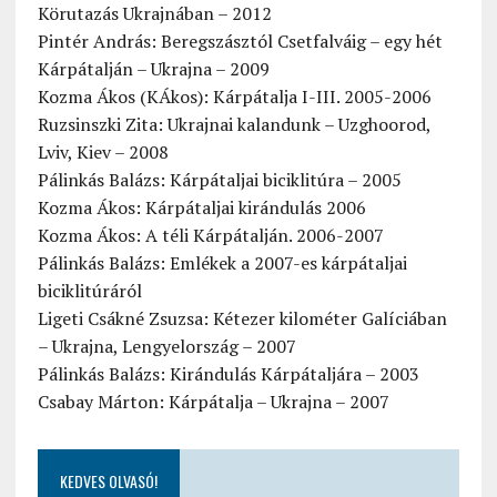
Körutazás Ukrajnában – 2012
Pintér András: Beregszásztól Csetfalváig – egy hét
Kárpátalján – Ukrajna – 2009
Kozma Ákos (KÁkos): Kárpátalja I-III. 2005-2006
Ruzsinszki Zita: Ukrajnai kalandunk – Uzghoorod,
Lviv, Kiev – 2008
Pálinkás Balázs: Kárpátaljai biciklitúra – 2005
Kozma Ákos: Kárpátaljai kirándulás 2006
Kozma Ákos: A téli Kárpátalján. 2006-2007
Pálinkás Balázs: Emlékek a 2007-es kárpátaljai
biciklitúráról
Ligeti Csákné Zsuzsa: Kétezer kilométer Galíciában
– Ukrajna, Lengyelország – 2007
Pálinkás Balázs: Kirándulás Kárpátaljára – 2003
Csabay Márton: Kárpátalja – Ukrajna – 2007
KEDVES OLVASÓ!