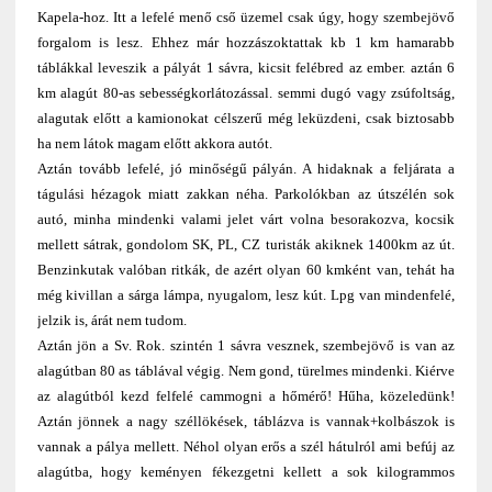
Kapela-hoz. Itt a lefelé menő cső üzemel csak úgy, hogy szembejövő
forgalom is lesz. Ehhez már hozzászoktattak kb 1 km hamarabb
táblákkal leveszik a pályát 1 sávra, kicsit felébred az ember. aztán 6
km alagút 80-as sebességkorlátozással. semmi dugó vagy zsúfoltság,
alagutak előtt a kamionokat célszerű még leküzdeni, csak biztosabb
ha nem látok magam előtt akkora autót.
Aztán tovább lefelé, jó minőségű pályán. A hidaknak a feljárata a
tágulási hézagok miatt zakkan néha. Parkolókban az útszélén sok
autó, minha mindenki valami jelet várt volna besorakozva, kocsik
mellett sátrak, gondolom SK, PL, CZ turisták akiknek 1400km az út.
Benzinkutak valóban ritkák, de azért olyan 60 kmként van, tehát ha
még kivillan a sárga lámpa, nyugalom, lesz kút. Lpg van mindenfelé,
jelzik is, árát nem tudom.
Aztán jön a Sv. Rok. szintén 1 sávra vesznek, szembejövő is van az
alagútban 80 as táblával végig. Nem gond, türelmes mindenki. Kiérve
az alagútból kezd felfelé cammogni a hőmérő! Hűha, közeledünk!
Aztán jönnek a nagy széllökések, táblázva is vannak+kolbászok is
vannak a pálya mellett. Néhol olyan erős a szél hátulról ami befúj az
alagútba, hogy keményen fékezgetni kellett a sok kilogrammos