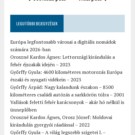
LEGUTÓBBI BEJEGYZÉSEK
Európa legfontosabb városai a digitális nomádok
számára 2026-ban
Oroszné Kardos Ágnes: Lettországi kirándulás a
fehér éjszakák idején – 2023
Győrffy Gyula: 4600 kilométeres motorozás Európa
északi és nyugati vidékein – 2023
Győrffy Árpád: Nagy kalandunk északon – 8500
kilométeres családi autózás a sarkkörön túlra – 2001
Vallások feletti fehér karácsonyok – akár hó nélkül is
ünneplőben
Oroszné Kardos Ágnes, Orosz József: Moldovai
kirándulás gyergyói ráadással – 2022
Győrffy Gyula – A világ legszebb szigetei I. –