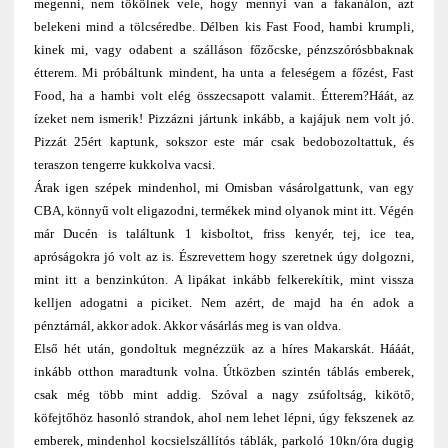
megenni, nem tökölnek vele, hogy mennyi van a fakanálon, azt
belekeni mind a tölcséredbe. Délben kis Fast Food, hambi krumpli,
kinek mi, vagy odabent a szálláson főzőcske, pénzszórósbbaknak
étterem. Mi próbáltunk mindent, ha unta a feleségem a főzést, Fast
Food, ha a hambi volt elég összecsapott valamit. Étterem?Háát, az
ízeket nem ismerik! Pizzázni jártunk inkább, a kajájuk nem volt jó.
Pizzát 25ért kaptunk, sokszor este már csak bedobozoltattuk, és
teraszon tengerre kukkolva vacsi.
Árak igen szépek mindenhol, mi Omisban vásárolgattunk, van egy
CBA, könnyű volt eligazodni, termékek mind olyanok mint itt. Végén
már Ducén is találtunk 1 kisboltot, friss kenyér, tej, ice tea,
apróságokra jó volt az is. Észrevettem hogy szeretnek úgy dolgozni,
mint itt a benzinkúton. A lipákat inkább felkerekítik, mint vissza
kelljen adogatni a piciket. Nem azért, de majd ha én adok a
pénztárnál, akkor adok. Akkor vásárlás meg is van oldva.
Első hét után, gondoltuk megnézzük az a híres Makarskát. Hááát,
inkább otthon maradtunk volna. Útközben szintén táblás emberek,
csak még több mint addig. Szóval a nagy zsúfoltság, kikötő,
köfejtőhöz hasonló strandok, ahol nem lehet lépni, úgy fekszenek az
emberek, mindenhol kocsielszállítós táblák, parkoló 10kn/óra dugig