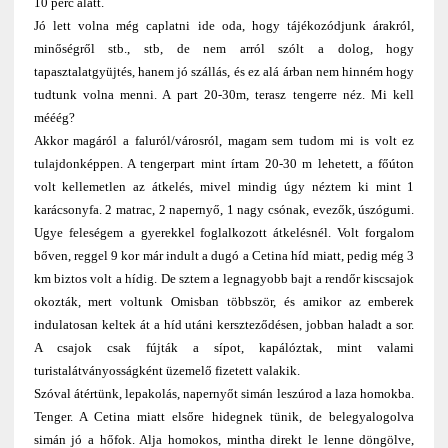
10 perc alatt.
Jó lett volna még caplatni ide oda, hogy tájékozódjunk árakról,
minőségről stb., stb, de nem arról szólt a dolog, hogy
tapasztalatgyüjtés, hanem jó szállás, és ez alá árban nem hinném hogy
tudtunk volna menni. A part 20-30m, terasz tengerre néz. Mi kell
mééég?
Akkor magáról a faluról/városról, magam sem tudom mi is volt ez
tulajdonképpen. A tengerpart mint írtam 20-30 m lehetett, a főúton
volt kellemetlen az átkelés, mivel mindig úgy néztem ki mint 1
karácsonyfa. 2 matrac, 2 napernyő, 1 nagy csónak, evezők, úszógumi.
Ugye feleségem a gyerekkel foglalkozott átkelésnél. Volt forgalom
bőven, reggel 9 kor már indult a dugó a Cetina híd miatt, pedig még 3
km biztos volt a hídig. De sztem a legnagyobb bajt a rendőr kiscsajok
okozták, mert voltunk Omisban többször, és amikor az emberek
indulatosan keltek át a híd utáni kerszteződésen, jobban haladt a sor.
A csajok csak fújták a sípot, kapálóztak, mint valami
turistalátványosságként üzemelő fizetett valakik.
Szóval átértünk, lepakolás, napernyőt simán leszúrod a laza homokba.
Tenger. A Cetina miatt elsőre hidegnek tünik, de belegyalogolva
simán jó a hőfok. Alja homokos, mintha direkt le lenne döngölve,