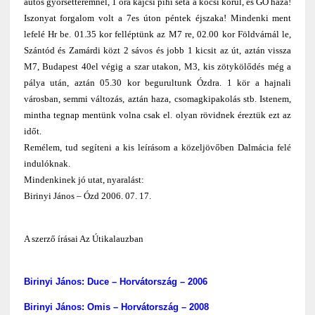
autós gyorsétteremnél, 1 óra kajcsi pihi séta a kocsi körül, és GO haza!
Iszonyat forgalom volt a 7es úton péntek éjszaka! Mindenki ment
lefelé Hr be. 01.35 kor felléptünk az M7 re, 02.00 kor Földvárnál le,
Szántód és Zamárdi közt 2 sávos és jobb 1 kicsit az út, aztán vissza
M7, Budapest 40el végig a szar utakon, M3, kis zötykölődés még a
pálya után, aztán 05.30 kor begurultunk Ózdra. 1 kör a hajnali
városban, semmi változás, aztán haza, csomagkipakolás stb. Istenem,
mintha tegnap mentünk volna csak el. olyan rövidnek éreztük ezt az
időt.
Remélem, tud segíteni a kis leírásom a közeljövőben Dalmácia felé
indulóknak.
Mindenkinek jó utat, nyaralást:
Birinyi János – Ózd 2006. 07. 17.
A szerző írásai Az Útikalauzban
Birinyi János: Duce – Horvátország – 2006
Birinyi János: Omis – Horvátország – 2008