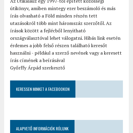
Az Útikalauz egy 1997-től épített közösségi
útikönyv, amiben mintegy ezer beszámoló és más
írás olvasható a Föld minden részén tett
utazásokról több mint háromszáz szerzőtől. Az
írások között a fejlécből lenyitható
országválasztóval lehet válogatni. Hibás link esetén
érdemes a jobb felső részen található keresőt
használni - például a szerző nevének vagy a keresett
írás címének a beírásával
Győrffy Árpád szerkesztő
KERESSEN MINKET A FACEBOOKON
ALAPVETŐ INFORMÁCIÓK RÓLUNK