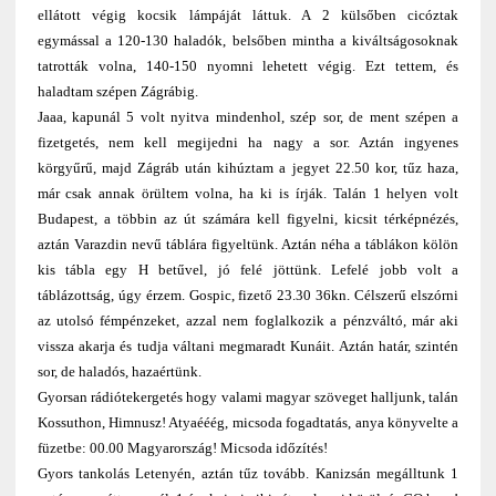
ellátott végig kocsik lámpáját láttuk. A 2 külsőben cicóztak
egymással a 120-130 haladók, belsőben mintha a kiváltságosoknak
tatrották volna, 140-150 nyomni lehetett végig. Ezt tettem, és
haladtam szépen Zágrábig.
Jaaa, kapunál 5 volt nyitva mindenhol, szép sor, de ment szépen a
fizetgetés, nem kell megijedni ha nagy a sor. Aztán ingyenes
körgyűrű, majd Zágráb után kihúztam a jegyet 22.50 kor, tűz haza,
már csak annak örültem volna, ha ki is írják. Talán 1 helyen volt
Budapest, a többin az út számára kell figyelni, kicsit térképnézés,
aztán Varazdin nevű táblára figyeltünk. Aztán néha a táblákon kölön
kis tábla egy H betűvel, jó felé jöttünk. Lefelé jobb volt a
táblázottság, úgy érzem. Gospic, fizető 23.30 36kn. Célszerű elszórni
az utolsó fémpénzeket, azzal nem foglalkozik a pénzváltó, már aki
vissza akarja és tudja váltani megmaradt Kunáit. Aztán határ, szintén
sor, de haladós, hazaértünk.
Gyorsan rádiótekergetés hogy valami magyar szöveget halljunk, talán
Kossuthon, Himnusz! Atyaééég, micsoda fogadtatás, anya könyvelte a
füzetbe: 00.00 Magyarország! Micsoda időzítés!
Gyors tankolás Letenyén, aztán tűz tovább. Kanizsán megálltunk 1