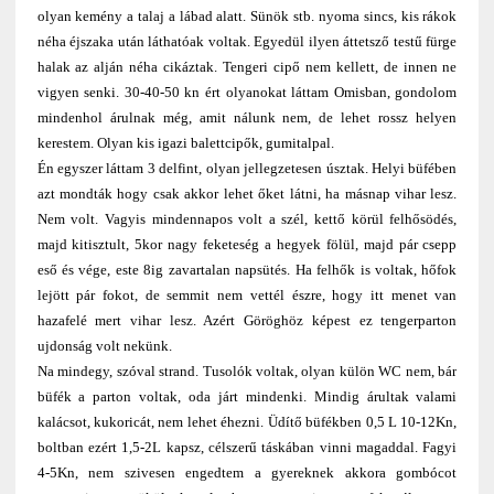
olyan kemény a talaj a lábad alatt. Sünök stb. nyoma sincs, kis rákok
néha éjszaka után láthatóak voltak. Egyedül ilyen áttetsző testű fürge
halak az alján néha cikáztak. Tengeri cipő nem kellett, de innen ne
vigyen senki. 30-40-50 kn ért olyanokat láttam Omisban, gondolom
mindenhol árulnak még, amit nálunk nem, de lehet rossz helyen
kerestem. Olyan kis igazi balettcipők, gumitalpal.
Én egyszer láttam 3 delfint, olyan jellegzetesen úsztak. Helyi büfében
azt mondták hogy csak akkor lehet őket látni, ha másnap vihar lesz.
Nem volt. Vagyis mindennapos volt a szél, kettő körül felhősödés,
majd kitisztult, 5kor nagy feketeség a hegyek fölül, majd pár csepp
eső és vége, este 8ig zavartalan napsütés. Ha felhők is voltak, hőfok
lejött pár fokot, de semmit nem vettél észre, hogy itt menet van
hazafelé mert vihar lesz. Azért Göröghöz képest ez tengerparton
ujdonság volt nekünk.
Na mindegy, szóval strand. Tusolók voltak, olyan külön WC nem, bár
büfék a parton voltak, oda járt mindenki. Mindig árultak valami
kalácsot, kukoricát, nem lehet éhezni. Üdítő büfékben 0,5 L 10-12Kn,
boltban ezért 1,5-2L kapsz, célszerű táskában vinni magaddal. Fagyi
4-5Kn, nem szivesen engedtem a gyereknek akkora gombócot