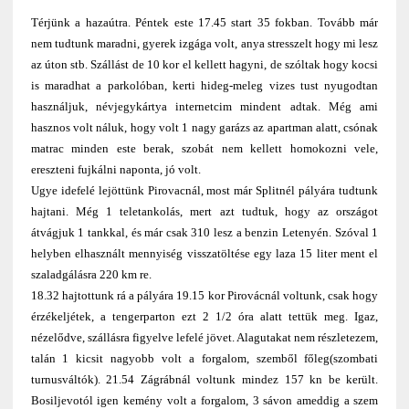
Térjünk a hazaútra. Péntek este 17.45 start 35 fokban. Tovább már
nem tudtunk maradni, gyerek izgága volt, anya stresszelt hogy mi lesz
az úton stb. Szállást de 10 kor el kellett hagyni, de szóltak hogy kocsi
is maradhat a parkolóban, kerti hideg-meleg vizes tust nyugodtan
használjuk, névjegykártya internetcim mindent adtak. Még ami
hasznos volt náluk, hogy volt 1 nagy garázs az apartman alatt, csónak
matrac minden este berak, szobát nem kellett homokozni vele,
ereszteni fujkálni naponta, jó volt.
Ugye idefelé lejöttünk Pirovacnál, most már Splitnél pályára tudtunk
hajtani. Még 1 teletankolás, mert azt tudtuk, hogy az országot
átvágjuk 1 tankkal, és már csak 310 lesz a benzin Letenyén. Szóval 1
helyben elhasznált mennyiség visszatöltése egy laza 15 liter ment el
szaladgálásra 220 km re.
18.32 hajtottunk rá a pályára 19.15 kor Pirovácnál voltunk, csak hogy
érzékeljétek, a tengerparton ezt 2 1/2 óra alatt tettük meg. Igaz,
nézelődve, szállásra figyelve lefelé jövet. Alagutakat nem részletezem,
talán 1 kicsit nagyobb volt a forgalom, szemből főleg(szombati
turnusváltók). 21.54 Zágrábnál voltunk mindez 157 kn be került.
Bosiljevotól igen kemény volt a forgalom, 3 sávon ameddig a szem