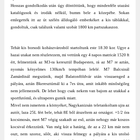
Hosszas gondolkodás után úgy döntöttünk, hogy mindenféle utazási
katalógusok és irodák nélkül, bumm bele a közepébe. Sokan
emlegették itt az út szélén álldogáló emberkéket a kis táblákkal,
gondoltuk, csak találunk valami szobát 1800 km partszakaszon.
Tehát kis borsodi kohászvárosból startoltunk este 18.30 kor. Ugye a
hazai utakat nem részletezem, mi vettünk egy 4 napos matricát 1520 ft
ért, felmentünk az M3-ra keresztül Budapesten, rá az M7 re aztán,
nyomás kényelmes 130km/h tempóban lefelé. M7 Balcsinál
Zamárdinál megszünik, majd Balatonföldvár után visszaenged a
pályára, aztán Bkeresztúrnál ki a 7es útra, amit inkább minőségileg
nem jellemeznék. De lehet hogy csak nekem van bajom az utakkal a
sportfutómű, és ultraperes gumik miatt.
Mivel nem ismertem a környéket, Nagykanizsán teletankoltam ujra az
autót, laza 25L fért bele, tehát 8E ből átszeltem az országot. +1/2 óra
kocsimosás, mert M7 végig szakadt az eső, aztán nehogy már koszos
kocsival érkezzünk. Van még kút a határig, de az a 22 km már nem
oszt, nem szoroz, sőőt, aki vissza felmegy a pályára a kis utolsó