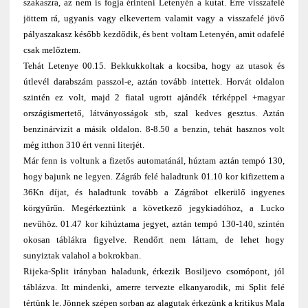
szakaszra, az nem is fogja érinteni Letenyén a kutat. Erre visszafelé
jöttem rá, ugyanis vagy elkevertem valamit vagy a visszafelé jövő
pályaszakasz később kezdődik, és bent voltam Letenyén, amit odafelé
csak melőztem.
Tehát Letenye 00.15. Bekkukkoltak a kocsiba, hogy az utasok és
útlevél darabszám passzol-e, aztán tovább intettek. Horvát oldalon
szintén ez volt, majd 2 fiatal ugrott ajándék térképpel +magyar
országismertető, látványosságok stb, szal kedves gesztus. Aztán
benzinárvizit a másik oldalon. 8-8.50 a benzin, tehát hasznos volt
még itthon 310 ért venni literjét.
Már fenn is voltunk a fizetős automatánál, húztam aztán tempó 130,
hogy bajunk ne legyen. Zágráb felé haladtunk 01.10 kor kifizettem a
36Kn díjat, és haladtunk tovább a Zágrábot elkerülő ingyenes
körgyűrűn. Megérkeztünk a következő jegykiadóhoz, a Lucko
nevűhöz. 01.47 kor kihúztama jegyet, aztán tempó 130-140, szintén
okosan táblákra figyelve. Rendőrt nem láttam, de lehet hogy
sunyiztak valahol a bokrokban.
Rijeka-Split irányban haladunk, érkezik Bosiljevo csomópont, jól
táblázva. Itt mindenki, amerre tervezte elkanyarodik, mi Split felé
tértünk le. Jönnek szépen sorban az alagutak érkezünk a kritikus Mala