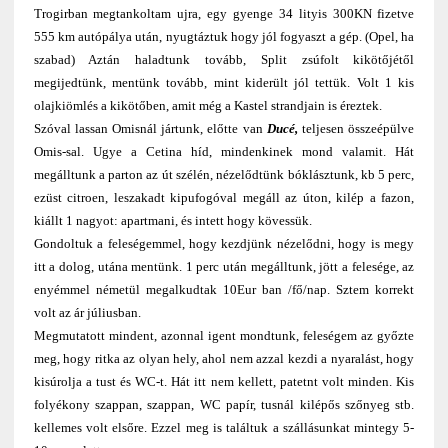
Trogirban megtankoltam ujra, egy gyenge 34 lityis 300KN fizetve
555 km autópálya után, nyugtáztuk hogy jól fogyaszt a gép. (Opel, ha
szabad) Aztán haladtunk tovább, Split zsúfolt kikötőjétől
megijedtünk, mentünk tovább, mint kiderült jól tettük. Volt 1 kis
olajkiömlés a kikötőben, amit még a Kastel strandjain is éreztek.
Szóval lassan Omisnál jártunk, előtte van
Ducé,
teljesen összeépülve
Omis-sal. Ugye a Cetina híd, mindenkinek mond valamit. Hát
megálltunk a parton az út szélén, nézelődtünk bóklásztunk, kb 5 perc,
ezüst citroen, leszakadt kipufogóval megáll az úton, kilép a fazon,
kiállt 1 nagyot: apartmani, és intett hogy kövessük.
Gondoltuk a feleségemmel, hogy kezdjünk nézelődni, hogy is megy
itt a dolog, utána mentünk. 1 perc után megálltunk, jött a felesége, az
enyémmel németül megalkudtak 10Eur ban /fő/nap. Sztem korrekt
volt az ár júliusban.
Megmutatott mindent, azonnal igent mondtunk, feleségem az győzte
meg, hogy ritka az olyan hely, ahol nem azzal kezdi a nyaralást, hogy
kisúrolja a tust és WC-t. Hát itt nem kellett, patetnt volt minden. Kis
folyékony szappan, szappan, WC papír, tusnál kilépős szőnyeg stb.
kellemes volt elsőre. Ezzel meg is találtuk a szállásunkat mintegy 5-