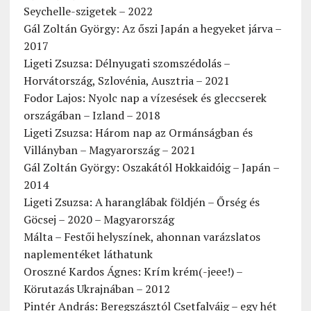
Seychelle-szigetek – 2022
Gál Zoltán György: Az őszi Japán a hegyeket járva –
2017
Ligeti Zsuzsa: Délnyugati szomszédolás –
Horvátország, Szlovénia, Ausztria – 2021
Fodor Lajos: Nyolc nap a vízesések és gleccserek
országában – Izland – 2018
Ligeti Zsuzsa: Három nap az Ormánságban és
Villányban – Magyarország – 2021
Gál Zoltán György: Oszakától Hokkaidóig – Japán –
2014
Ligeti Zsuzsa: A haranglábak földjén – Őrség és
Göcsej – 2020 – Magyarország
Málta – Festői helyszínek, ahonnan varázslatos
naplementéket láthatunk
Oroszné Kardos Ágnes: Krím krém(-jeee!) –
Körutazás Ukrajnában – 2012
Pintér András: Beregszásztól Csetfalváig – egy hét