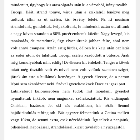
mindenütt, úgyhogy kis araszolgatás után ki a városból, irány tovább.
Tucepi. Háát, strand tömve, város után a sziklálról lenézve meg
tudtunk állni az út szélén, kis ösvény lefelé. Na itt mostmár
strandolunk, gondoltuk. Felpakoltunk, le mindenki, aztán ott álltunk
a nagy köves strandon a 80% pucér emberek között. Nagy levegő, kis
tanakodás, de maradtunk, úgy elvonultunk jobban félre, ahol nem
volt annyi csaupasz. Aztán estig fürdés, délben kis kaja után caplatás
az erdei úton, de találtunk Tucepi szélén kezdődött a büfésor. Árak
még komolyabbak mint eddig! De éhesen kit érdekelt. Tenger a kövek
miatt még tisztább volt és mivel nem volt velünk szemben sziget,
jöttek ám este a hullámok keményen. A gyerek élvezte, de a parton
lépni sem akaródzott neki. Szóval gyerekeseknek Duce az igazi part.
Látnivalóról különösebben nem tudok mit mondani, gyereket
nyaraltattuk inkább, nem magunkat szórakoztattuk. Kis vidámpark
Omisban, bazársor, Jet ski zés családiban, kis séták. Semmi
hajókirándulás rafting stb. Bár egyszer felmentünk a Cetina mellett
vagy 10km, de semmi extra, csak nézelődtünk. Így teltek a napjaink,
pihenéssel, napozással, strandolással, kicsit távolabb a nyüzsgéstől.