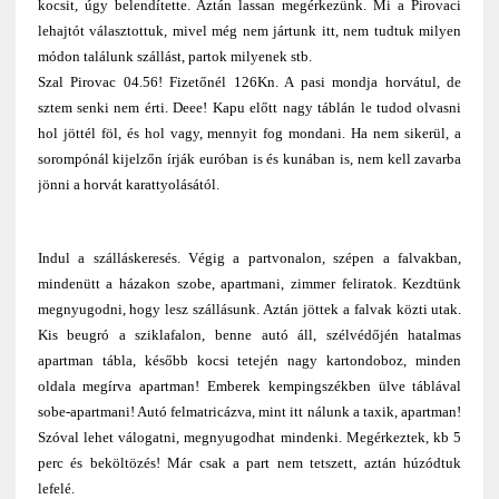
kocsit, úgy belendítette. Aztán lassan megérkezünk. Mi a Pirovaci
lehajtót választottuk, mivel még nem jártunk itt, nem tudtuk milyen
módon találunk szállást, partok milyenek stb.
Szal Pirovac 04.56! Fizetőnél 126Kn. A pasi mondja horvátul, de
sztem senki nem érti. Deee! Kapu előtt nagy táblán le tudod olvasni
hol jöttél föl, és hol vagy, mennyit fog mondani. Ha nem sikerül, a
sorompónál kijelzőn írják euróban is és kunában is, nem kell zavarba
jönni a horvát karattyolásától.
Indul a szálláskeresés. Végig a partvonalon, szépen a falvakban,
mindenütt a házakon szobe, apartmani, zimmer feliratok. Kezdtünk
megnyugodni, hogy lesz szállásunk. Aztán jöttek a falvak közti utak.
Kis beugró a sziklafalon, benne autó áll, szélvédőjén hatalmas
apartman tábla, később kocsi tetején nagy kartondoboz, minden
oldala megírva apartman! Emberek kempingszékben ülve táblával
sobe-apartmani! Autó felmatricázva, mint itt nálunk a taxik, apartman!
Szóval lehet válogatni, megnyugodhat mindenki. Megérkeztek, kb 5
perc és beköltözés! Már csak a part nem tetszett, aztán húzódtuk
lefelé.