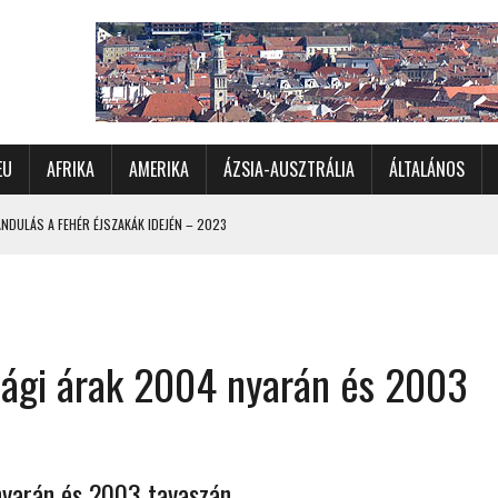
EU
AFRIKA
AMERIKA
ÁZSIA-AUSZTRÁLIA
ÁLTALÁNOS
DULÁS A FEHÉR ÉJSZAKÁK IDEJÉN – 2023
 ÉSZAKI ÉS NYUGATI VIDÉKEIN – 2023
OMÉTERES CSALÁDI AUTÓZÁS A SARKKÖRÖN TÚLRA – 2001
KÜL IS ÜNNEPLŐBEN
zági árak 2004 nyarán és 2003
RÁNDULÁS GYERGYÓI RÁADÁSSAL – 2022
CHELLE-SZIGETEK – 2022
 – 2017
TORSZÁG, SZLOVÉNIA, AUSZTRIA – 2021
nyarán és 2003 tavaszán