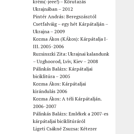
krém(-jeee!) – Körutazás
Ukrajnában – 2012
Pintér András: Beregszásztól
Csetfalváig – egy hét Kárpátalján –
Ukrajna – 2009
Kozma Ákos (KÁkos): Kárpátalja I-
III. 2005-2006
Ruzsinszki Zita: Ukrajnai kalandunk
– Uzghoorod, Lviv, Kiev – 2008
Pálinkás Balázs: Kárpátaljai
biciklitúra – 2005
Kozma Ákos: Kárpátaljai
kirándulás 2006
Kozma Ákos: A téli Kárpátalján.
2006-2007
Pálinkás Balázs: Emlékek a 2007-es
kárpátaljai biciklitúráról
Ligeti Csákné Zsuzsa: Kétezer