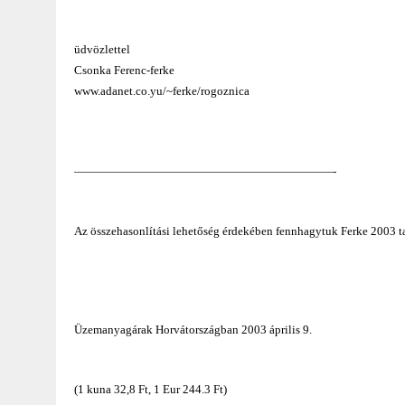
üdvözlettel
Csonka Ferenc-ferke
www.adanet.co.yu/~ferke/rogoznica
——————————————————————-
Az összehasonlítási lehetőség érdekében fennhagytuk Ferke 2003 tava
Üzemanyagárak Horvátországban 2003 április 9.
(1 kuna 32,8 Ft, 1 Eur 244.3 Ft)