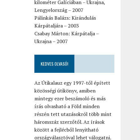
kilométer Galíciában – Ukrajna,
Lengyelország – 2007
Pálinkás Balázs: Kirándulás
Kárpátaljára – 2003
Csabay Márton: Kárpátalja –
Ukrajna – 2007
KEDVES OLVASÓ!
Az Útikalauz egy 1997-től épített
közösségi útikönyv, amiben
mintegy ezer beszámoló és más
írás olvasható a Föld minden
részén tett utazásokról több mint
háromszáz szerzőtől. Az írások
között a fejlécből lenyitható
országválasztóval lehet válogatni.