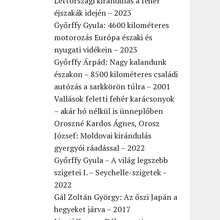
Lettországi kirándulás a fehér
éjszakák idején – 2023
Győrffy Gyula: 4600 kilométeres
motorozás Európa északi és
nyugati vidékein – 2023
Győrffy Árpád: Nagy kalandunk
északon – 8500 kilométeres családi
autózás a sarkkörön túlra – 2001
Vallások feletti fehér karácsonyok
– akár hó nélkül is ünneplőben
Oroszné Kardos Ágnes, Orosz
József: Moldovai kirándulás
gyergyói ráadással – 2022
Győrffy Gyula – A világ legszebb
szigetei I. – Seychelle-szigetek –
2022
Gál Zoltán György: Az őszi Japán a
hegyeket járva – 2017