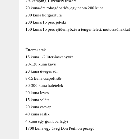
7 € kemping 1 személy részére
70 kuna/óra robogóbérlés, egy napra 200 kuna
200 kuna horgásztúra
200 kuna/15 perc jet-ski
150 kuna/15 perc ejtőernyőzés a tenger felett, motorcsónakkal
Éttermi árak
15 kuna 1/2 liter áasványvíz
20-120 kuna kávé
20 kuna üveges sör
8-15 kuna csapolt sör
80-300 kuna halételek
20 kuna leves
15 kuna saláta
20 kuna csevap
40 kuna saslik
4 kuna egy gombóc fagyi
1700 kuna egy üveg Don Perinon pezsgő