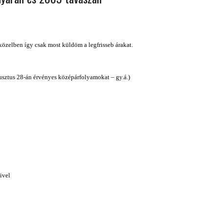
 ORSZÁGÁBAN – IZLAND – 2018
OK SZÁMÁRA 2026-BAN
zelben így csak most küldöm a legfrisseb árakat.
usztus 28-án érvényes középárfolyamokat – gy.á.)
ivel