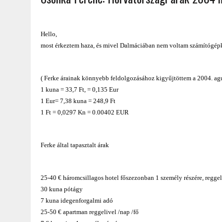
2022.02.12.
|
FODOR LAJOS: NYOLC NAP A VÍZESÉSEK ÉS GLECCSEREK
2026.04.01.
|
EURÓPA LEGFONTOSABB VÁROSAI A DIGITÁLIS NOMÁD
Hello,
most érkeztem haza, és mivel Dalmáciában nem voltam számítógépkö
( Ferke árainak könnyebb feldolgozásához kigyűjtöttem a 2004. ag
1 kuna = 33,7 Ft, = 0,135 Eur
1 Eur= 7,38 kuna = 248,9 Ft
1 Ft = 0,0297 Kn = 0.00402 EUR
Ferke által tapasztalt árak
25-40 € háromcsillagos hotel főszezonban 1 személy részére, reggel
30 kuna pótágy
7 kuna idegenforgalmi adó
25-50 € apartman reggelivel /nap /fő