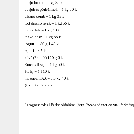
borjú borda – 1 kg 35 k
borjúhús pörköltnek – 1 kg 50 k
disznó comb – 1 kg 35 k
főtt disznó nyak – 1 kg 55 k
mortadela – 1 kg 40 k
teakolbász – 1 kg 55 k
jogurt – 180 g 1,40 k
tej – 1 l 4,5 k
kávé (Franck) 100 g 6 k
Ementáli sajt – 1 kg 50 k
étolaj – 1 l 10 k
mosópor FAX – 3,6 kg 40 k
{Csonka Ferenc}
Látogassatok el Ferke oldalára: {http://www.adanet.co.yu/~ferke/r