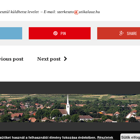
esztül küldhetsz levelet – E-mail: szerkeszto
utikalauz.hu
T
PIN
SHARE
vious post
Next post
Sütik elfo
 sütiket használ a felhasználói élmény fokozása érdekében.
Részletek