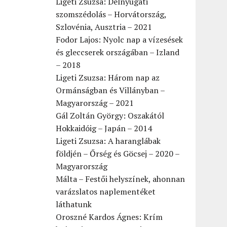
Ligeti Zsuzsa: Délnyugati
szomszédolás – Horvátország,
Szlovénia, Ausztria – 2021
Fodor Lajos: Nyolc nap a vízesések
és gleccserek országában – Izland
– 2018
Ligeti Zsuzsa: Három nap az
Ormánságban és Villányban –
Magyarország – 2021
Gál Zoltán György: Oszakától
Hokkaidóig – Japán – 2014
Ligeti Zsuzsa: A haranglábak
földjén – Őrség és Göcsej – 2020 –
Magyarország
Málta – Festői helyszínek, ahonnan
varázslatos naplementéket
láthatunk
Oroszné Kardos Ágnes: Krím