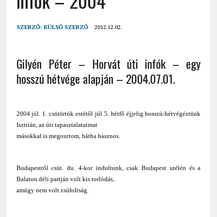
infók – 2004
SZERZŐ:
KÜLSŐ SZERZŐ
2012.12.02.
Gilyén Péter – Horvát úti infók – egy
hosszú hétvége alapján – 2004.07.01.
2004 júl. 1. csütörtök estétől júl 5. hétfő éjjelig hosszú-hétvégéztünk
Isztrián, az úti tapasztalataimat
másokkal is megosztom, hátha hasznos.
Budapestről csüt. du. 4-kor indultunk, csak Budapest szélén és a
Balaton déli partján volt kis torlódás,
amúgy nem volt zsúfoltság.