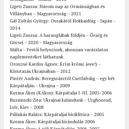
Ligeti Zsuzsa: Három nap az Ormánságban és
Villányban – Magyarország – 2021
Gál Zoltán György: Oszakától Hokkaidóig – Japán –
2014
Ligeti Zsuzsa: A haranglábak földjén – Őrség és
Göcsej – 2020 – Magyarország
Málta – Festői helyszínek, ahonnan varázslatos
naplementéket láthatunk
Oroszné Kardos Ágnes: Krím krém(-jeee!) –
Körutazás Ukrajnában – 2012
Pintér András: Beregszásztól Csetfalváig – egy hét
Kárpátalján – Ukrajna – 2009
Kozma Ákos (KÁkos): Kárpátalja I-III. 2005-2006
Ruzsinszki Zita: Ukrajnai kalandunk – Uzghoorod,
Lviv, Kiev – 2008
Pálinkás Balázs: Kárpátaljai biciklitúra – 2005
Kozma Ákos: Kárpátaljai kirándulás 2006
Kozma Ákos: A téli Kárpátalján. 2006-2007