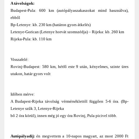
A távolságok:
Budapest-Pula: 600 km (autópályaszakaszokat mind használva),
ebből
Bp-Letenye: kb. 230 km (határon gyors átkelés)
Letenye-Gorican (Letenye horvát szomszédja) – Rijeka: kb. 260 km
Rijeka-Pula: kb. 110 km
Visszafelé:
Rovinj-Budapest: 580 km, hétfő este 9 után, kényelmes, szinte üres
utakon, határ gyors volt
Időben mérve:
A Budapest-Rijeka távolság vérmérséklettől függően 5-6 óra. (Bp-
Letenye szűk 3, Letenye-Rijeka
bő 2 óra körül), innen még jó egy óra Rovinj, Pula picivel több.
Autópályadíj:
én megvettem a 10-napos magyart, az most 2000 Ft