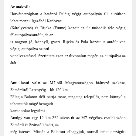
Az utakról:
Horvátországban a határtól Puláig végig autópályán ill. autóúton
lehet menni. Igazából Karlovac
(Károlyváros) és Rijeka (Fiume) között az út második fele végig
félautópálya/autóút, de az
is nagyon jó, könnyű, gyors. Rijeka és Pula között is autóút van
végig, autópálya-szintű
vonalvezetéssel. Szerintem ezen az útvonalon megéri az autópálya az
árát.
Ami lassú volt:
az M7-ből Magyarországon hiányzó szakasz,
Zamárditól Letenyéig – kb 120 km.
Főleg a Balaton déli partja rossz, rengeteg település, nem könnyű a
teherautók mögé beragadt
kamionokat legyűrni.
Amúgy van egy 12 km 2*2 sávos út az M7 végéhez csatlakozóan
Zamárdi és Szárszó között, az
még istenes. Miután a Balatont elhagyjuk, normál erdei országúti