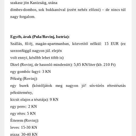
szakasz jön Kanizsáig, utána
dimbes-dombos, sok bukkanóval (ezért nehéz előzni) – de nincs túl
nagy forgalom.
Egyéb, árak (Pula/Rovinj, Isztria):
Szállás, fő/éj, magán-apartmanban, közvetítő nélkül: 15 EUR (ez
szezonfüggő nagyon júl. elején
volt ennyi, később lehet több is)
Dízel (Rovinj, de hasonló mindenütt): 5,85 KN/liter (kb. 210 Ft)
egy gombóc fagyi: 3 KN
Pékség (Rovinj):
egy burek (kóstóljátok meg nagyon jó! sós-túrós rétestésztás
péksütemény,
kicsit olajos a tésztája): 9 KN
egy perec: 2 KN
egy rétes: 5 KN
Étterem (Rovinj):
leves: 15-30 KN
pizza: 30-40 KN