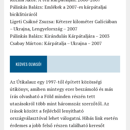
Pálinkás Balázs: Emlékek a 2007-es kárpátaljai
biciklitúráról
Ligeti Csákné Zsuzsa: Kétezer kilométer Galíciában
– Ukrajna, Lengyelország – 2007
Pálinkás Balázs: Kirándulás Kárpátaljára – 2003
Csabay Márton: Kárpátalja – Ukrajna – 2007
KEDVES OLVASÓ!
Az Útikalauz egy 1997-től épített közösségi
útikönyv, amiben mintegy ezer beszámoló és más
írás olvasható a Föld minden részén tett
utazásokról több mint háromszáz szerzőtől. Az
írások között a fejlécből lenyitható
országválasztóval lehet válogatni. Hibás link esetén
érdemes a jobb felső részen található keresőt