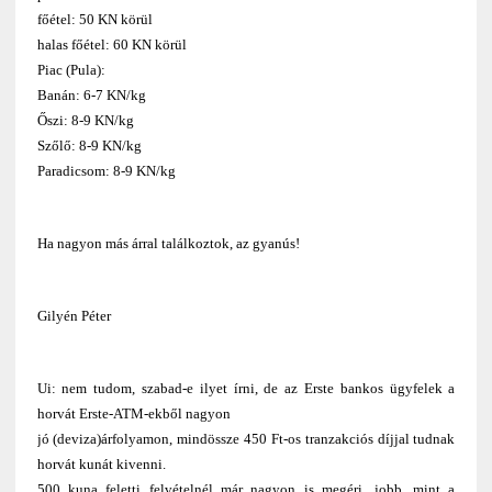
főétel: 50 KN körül
halas főétel: 60 KN körül
Piac (Pula):
Banán: 6-7 KN/kg
Őszi: 8-9 KN/kg
Szőlő: 8-9 KN/kg
Paradicsom: 8-9 KN/kg
Ha nagyon más árral találkoztok, az gyanús!
Gilyén Péter
Ui: nem tudom, szabad-e ilyet írni, de az Erste bankos ügyfelek a
horvát Erste-ATM-ekből nagyon
jó (deviza)árfolyamon, mindössze 450 Ft-os tranzakciós díjjal tudnak
horvát kunát kivenni.
500 kuna feletti felvételnél már nagyon is megéri, jobb, mint a