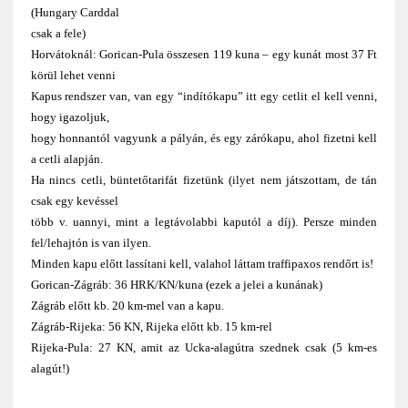
(Hungary Carddal
csak a fele)
Horvátoknál: Gorican-Pula összesen 119 kuna – egy kunát most 37 Ft
körül lehet venni
Kapus rendszer van, van egy “indítókapu” itt egy cetlit el kell venni,
hogy igazoljuk,
hogy honnantól vagyunk a pályán, és egy zárókapu, ahol fizetni kell
a cetli alapján.
Ha nincs cetli, büntetőtarifát fizetünk (ilyet nem játszottam, de tán
csak egy kevéssel
több v. uannyi, mint a legtávolabbi kaputól a díj). Persze minden
fel/lehajtón is van ilyen.
Minden kapu előtt lassítani kell, valahol láttam traffipaxos rendőrt is!
Gorican-Zágráb: 36 HRK/KN/kuna (ezek a jelei a kunának)
Zágráb előtt kb. 20 km-mel van a kapu.
Zágráb-Rijeka: 56 KN, Rijeka előtt kb. 15 km-rel
Rijeka-Pula: 27 KN, amit az Ucka-alagútra szednek csak (5 km-es
alagút!)