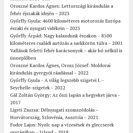
Oroszné Kardos Ágnes: Lettországi kirándulás a
fehér éjszakák idején – 2023
Győrffy Gyula: 4600 kilométeres motorozás Európa
északi és nyugati vidékein – 2023
Győrffy Árpád: Nagy kalandunk északon – 8500
kilométeres családi autózás a sarkkörön túlra – 2001
Vallások feletti fehér karácsonyok – akár hó nélkül is
ünneplőben
Oroszné Kardos Ágnes, Orosz József: Moldovai
kirándulás gyergyói ráadással – 2022
Győrffy Gyula – A világ legszebb szigetei I. –
Seychelle-szigetek – 2022
Gál Zoltán György: Az őszi Japán a hegyeket járva –
2017
Ligeti Zsuzsa: Délnyugati szomszédolás –
Horvátország, Szlovénia, Ausztria – 2021
Fodor Lajos: Nyolc nap a vízesések és gleccserek
országában – Izland – 2018