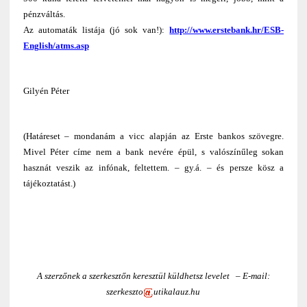
pénzváltás.
Az automaták listája (jó sok van!):
http://www.erstebank.hr/ESB-
English/atms.asp
Gilyén Péter
(Határeset – mondanám a vicc alapján az Erste bankos szövegre.
Mivel Péter címe nem a bank nevére épül, s valószínűleg sokan
hasznát veszik az infónak, feltettem. – gy.á. – és persze kösz a
tájékoztatást.)
A szerzőnek a szerkesztőn keresztül küldhetsz levelet – E-mail:
szerkeszto
utikalauz.hu