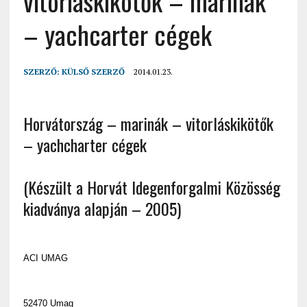
vitorláskikötők – marinák
– yachcarter cégek
SZERZŐ:
KÜLSŐ SZERZŐ
2014.01.23.
Horvátország – marinák – vitorláskikötők
– yachcharter cégek
(Készült a Horvát Idegenforgalmi Közösség
kiadványa alapján – 2005)
ACI UMAG
52470 Umag