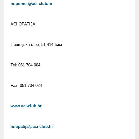
m.pomer@aci-club.hr
ACI OPATIJA
Liburnijska c.bb, 51 414 Ičići
Tel: 051 704 004
Fax: 051 704 024
www.aci-club.hr
m.opatija@aci-club.hr