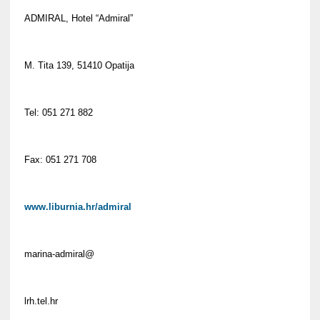
ADMIRAL, Hotel “Admiral”
M. Tita 139, 51410 Opatija
Tel: 051 271 882
Fax: 051 271 708
www.liburnia.hr/admiral
marina-admiral@
lrh.tel.hr