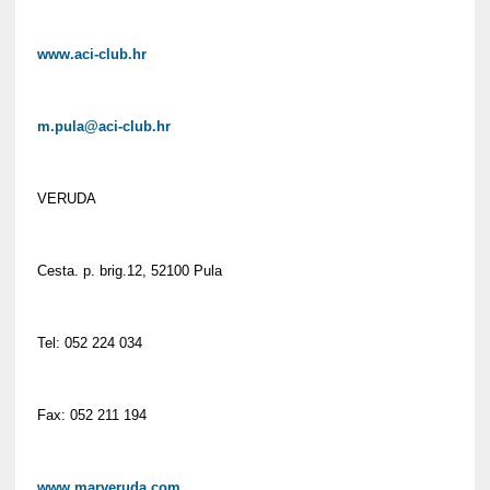
www.aci-club.hr
m.pula@aci-club.hr
VERUDA
Cesta. p. brig.12, 52100 Pula
Tel: 052 224 034
Fax: 052 211 194
www.marveruda.com