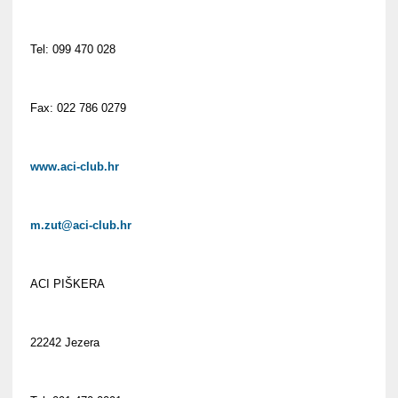
Tel: 099 470 028
Fax: 022 786 0279
www.aci-club.hr
m.zut@aci-club.hr
ACI PIŠKERA
22242 Jezera