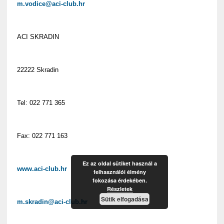
m.vodice@aci-club.hr
ACI SKRADIN
22222 Skradin
Tel: 022 771 365
Fax: 022 771 163
Ez az oldal sütiket használ a
www.aci-club.hr
felhasználói élmény
fokozása érdekében.
Részletek
Sütik elfogadása
m.skradin@aci-club.hr