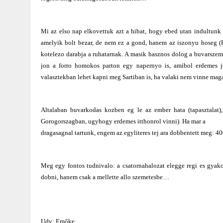
Mi az elso nap elkovettuk azt a hibat, hogy ebed utan indultunk 
amelyik bolt bezar, de nem ez a gond, hanem az iszonyu hoseg (
kotelezo darabja a ruhatarnak. A masik hasznos dolog a buvarszemu
jon a forro homokos parton egy napernyo is, amibol erdemes j
valasztekban lehet kapni meg Sartiban is, ha valaki nem vinne mag
Altalaban buvarkodas kozben eg le az ember hata (tapasztalat),
Gorogorszagban, ugyhogy erdemes itthonrol vinni). Ha mar a
dragasagnal tartunk, engem az egyliteres tej ara dobbentett meg: 40
Meg egy fontos tudnivalo: a csatornahalozat elegge regi es gyak
dobni, hanem csak a mellette allo szemetesbe…
Udv: Emőke