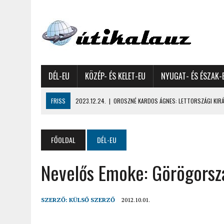
DÉL-EU
KÖZÉP- ÉS KELET-EU
NYUGAT- ÉS ÉSZAK-
FRISS
2023.12.24.
|
OROSZNÉ KARDOS ÁGNES: LETTORSZÁGI KIRÁN
2023.12.09.
|
GYŐRFFY GYULA: 4600 KILOMÉTERES MOTOROZÁS EURÓPA
2023.11.17.
|
GYŐRFFY ÁRPÁD: NAGY KALANDUNK ÉSZAKON – 8500 KIL
FŐOLDAL
DÉL-EU
2022.12.21.
|
VALLÁSOK FELETTI FEHÉR KARÁCSONYOK – AKÁR HÓ NÉL
Nevelős Emoke: Görögorsz
2022.12.11.
|
OROSZNÉ KARDOS ÁGNES, OROSZ JÓZSEF: MOLDOVAI KI
2022.03.08.
|
GYŐRFFY GYULA – A VILÁG LEGSZEBB SZIGETEI I. – SEY
2022.02.26.
|
GÁL ZOLTÁN GYÖRGY: AZ ŐSZI JAPÁN A HEGYEKET JÁRVA
SZERZŐ:
KÜLSŐ SZERZŐ
2012.10.01.
2022.02.24.
|
LIGETI ZSUZSA: DÉLNYUGATI SZOMSZÉDOLÁS – HORVÁ