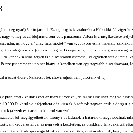
98
 ORSZÁGÁBAN – IZLAND – 2018
OK SZÁMÁRA 2026-BAN
n meg nyar!) Sartin jartunk. Ez a gorog halaszfalucska a Halkidiki-felsziget ko
lt nagy tomeg es az idojarasra sem volt panaszunk. Arban is a megfizetheto helye
sat adja, az, hogy a “vilag hata mogott” van (gyonyoru es hajmereszto sziklakon 
rogok vendegszeretete (ez viszont egesz Gorogorszagban elvezheto), ami a magya
 – de vannak sziklas helyek is a buvarkodok oromere – es egyetlen setaloutcaja. V
ar. Persze programban itt sincs hiany: a kozelben van egy nagyobb buvarkozpont, le
 a sokat dicsert Narancsoblot, ahova sajnos nem jutottunk el…).
nek problemaik voltak ezzel az utazasi irodaval, de mi maximalisan meg voltunk 
an 10.000 Ft korul volt fejenkent oda-vissza). A soforok nagyon ertik a dorgest a 
djenek (a szerb es macedon hatarrol van szo).
ozzanatat jol megfigyelhettuk. Iszonyu pofatlanok a hatarorok, megprobalnak mi
szottyant kedve, es mivel az nem volt a keszletben, az utaskisero lanyt akartak elk
m uri jokedvuk alapjan engedik at az utazokat. Van, amikor eldontik, hogy marp