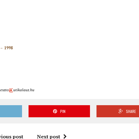
– 1998
keszto
utikalauz.hu
T
PIN
SHARE
vious post
Next post