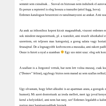
semmit sem csinalnak… Szoval en biztosan nem indulnek el autoval
Es persze a repterrol is eleg hosszu a transzfer (attol fugg, hova).
Erdemes katalogust beszerezni es tanulmanyozni az arakat. A mi sza
Az arak az itthonihoz kepest kicsit magasabbak, viszont erdemes e
sok mindent megszerettunk, pl. a tzatzikit, ami reszelt uborkabol e
szerettem, ott teljesen mas kategoria), a gorog salata vagy horia
fetasajttal. De a legnagyobb kedvencem a muszaka, ami rakott padli
Ossze is futott a nyal a szamban
Egy szo mint szaz: eleg sok k
A szallast is a Jorgostol vettuk, bar nem lett volna muszaj, csak
(“Domov” felirat), ugyhogy biztos nem marad az sem szallas nelkul,
Ugy olvastam, hogy lehet alkudni is az apartman arara, a gorogok e
humort). Mi azert dontottunk az iroda mellett, mert igy joval ken
kerul a helyiekkel, ami nem hat rany, sot! Erdemes legalabb a kali
rogton meg baratsagosabbak lesznek…