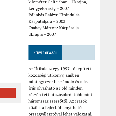
kilométer Galíciában – Ukrajna,
Lengyelország – 2007
Pálinkás Balázs: Kirándulás
Kárpátaljára – 2003
Csabay Márton: Kárpátalja –
Ukrajna – 2007
KEDVES OLVASÓ!
Az Útikalauz egy 1997-től épített
közösségi útikönyv, amiben
mintegy ezer beszámoló és más
írás olvasható a Föld minden
részén tett utazásokról több mint
háromszáz szerzőtől. Az írások
között a fejlécből lenyitható
országválasztóval lehet válogatni.