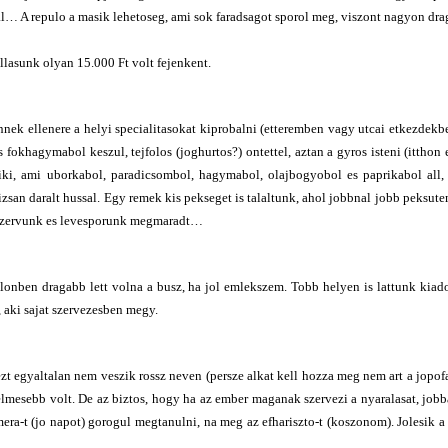
… A repulo a masik lehetoseg, ami sok faradsagot sporol meg, viszont nagyon dra
llasunk olyan 15.000 Ft volt fejenkent.
nnek ellenere a helyi specialitasokat kiprobalni (etteremben vagy utcai etkezdek
s fokhagymabol keszul, tejfolos (joghurtos?) ontettel, aztan a gyros isteni (itthon
tiki, ami uborkabol, paradicsombol, hagymabol, olajbogyobol es paprikabol all, 
zsan daralt hussal. Egy remek kis pekseget is talaltunk, ahol jobbnal jobb peksut
onzervunk es levesporunk megmaradt…
 kulonben dragabb lett volna a busz, ha jol emlekszem. Tobb helyen is lattunk kia
 aki sajat szervezesben megy.
zt egyaltalan nem veszik rossz neven (persze alkat kell hozza meg nem art a jopof
yelmesebb volt. De az biztos, hogy ha az ember maganak szervezi a nyaralasat, job
mera-t (jo napot) gorogul megtanulni, na meg az efhariszto-t (koszonom). Jolesik 