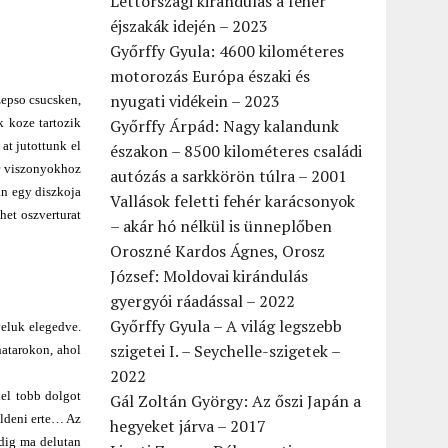
Lettországi kirándulás a fehér
éjszakák idején – 2023
Győrffy Gyula: 4600 kilométeres
motorozás Európa északi és
nyugati vidékein – 2023
zepso csucsken,
k koze tartozik
Győrffy Árpád: Nagy kalandunk
at jutottunk el
északon – 8500 kilométeres családi
r viszonyokhoz
autózás a sarkkörön túlra – 2001
an egy diszkoja
Vallások feletti fehér karácsonyok
het oszverturat
– akár hó nélkül is ünneplőben
Oroszné Kardos Ágnes, Orosz
József: Moldovai kirándulás
gyergyói ráadással – 2022
Győrffy Gyula – A világ legszebb
veluk elegedve.
szigetei I. – Seychelle-szigetek –
hatarokon, ahol
2022
nel tobb dolgot
Gál Zoltán György: Az őszi Japán a
uldeni erte… Az
hegyeket járva – 2017
edig ma delutan