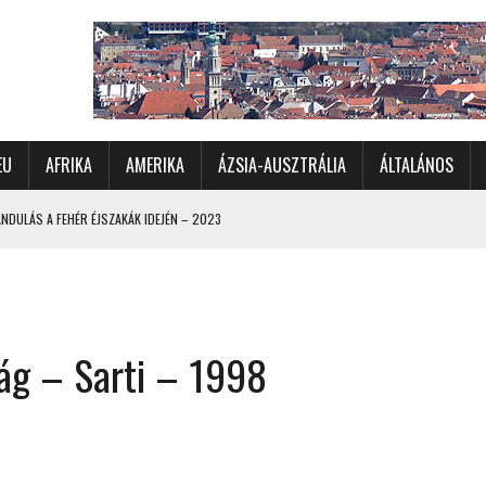
EU
AFRIKA
AMERIKA
ÁZSIA-AUSZTRÁLIA
ÁLTALÁNOS
DULÁS A FEHÉR ÉJSZAKÁK IDEJÉN – 2023
 ÉSZAKI ÉS NYUGATI VIDÉKEIN – 2023
OMÉTERES CSALÁDI AUTÓZÁS A SARKKÖRÖN TÚLRA – 2001
KÜL IS ÜNNEPLŐBEN
ág – Sarti – 1998
RÁNDULÁS GYERGYÓI RÁADÁSSAL – 2022
CHELLE-SZIGETEK – 2022
 – 2017
TORSZÁG, SZLOVÉNIA, AUSZTRIA – 2021