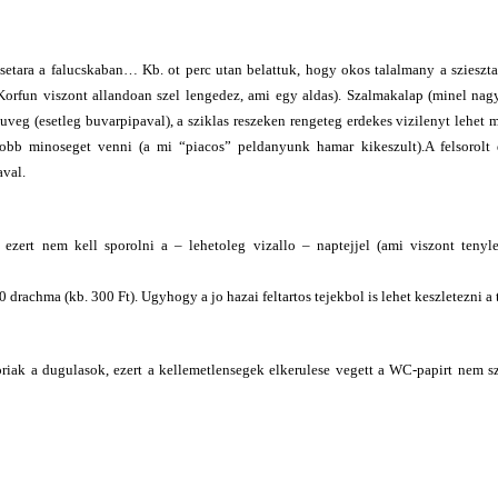
setara a falucskaban… Kb. ot perc utan belattuk, hogy okos talalmany a szieszta
Korfun viszont allandoan szel lengedez, ami egy aldas). Szalmakalap (minel nag
veg (esetleg buvarpipaval), a sziklas reszeken rengeteg erdekes vizilenyt lehet m
obb minoseget venni (a mi “piacos” peldanyunk hamar kikeszult).A felsorolt
aval.
 ezert nem kell sporolni a – lehetoleg vizallo – naptejjel (ami viszont tenyl
0 drachma (kb. 300 Ft). Ugyhogy a jo hazai feltartos tejekbol is lehet keszletezni 
oriak a dugulasok, ezert a kellemetlensegek elkerulese vegett a WC-papirt nem 