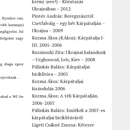
krém(-jeee!) – Körutazás
Ukrajnában – 2012
Pintér András: Beregszásztól
. Ilyenkor van,
Csetfalváig – egy hét Kárpátalján –
yobb karimaju)
Ukrajna – 2009
egfigyelni. Jol
Kozma Ákos (KÁkos): Kárpátalja I-
 dolgokat nagy
III. 2005-2006
Ruzsinszki Zita: Ukrajnai kalandunk
– Uzghoorod, Lviv, Kiev – 2008
eg draga egesz
Pálinkás Balázs: Kárpátaljai
biciklitúra – 2005
a tejivoknak…
Kozma Ákos: Kárpátaljai
kirándulás 2006
Kozma Ákos: A téli Kárpátalján.
szabad a WC-be
2006-2007
Pálinkás Balázs: Emlékek a 2007-es
kárpátaljai biciklitúráról
Ligeti Csákné Zsuzsa: Kétezer