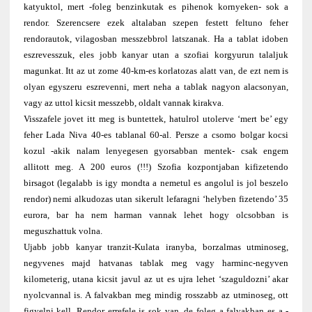
katyuktol, mert -foleg benzinkutak es pihenok kornyeken- sok a
rendor. Szerencsere ezek altalaban szepen festett feltuno feher
rendorautok, vilagosban messzebbrol latszanak. Ha a tablat idoben
eszrevesszuk, eles jobb kanyar utan a szofiai korgyurun talaljuk
magunkat. Itt az ut zome 40-km-es korlatozas alatt van, de ezt nem is
olyan egyszeru eszrevenni, mert neha a tablak nagyon alacsonyan,
vagy az uttol kicsit messzebb, oldalt vannak kirakva.
Visszafele jovet itt meg is buntettek, hatulrol utolerve ‘mert be’ egy
feher Lada Niva 40-es tablanal 60-al. Persze a csomo bolgar kocsi
kozul -akik nalam lenyegesen gyorsabban mentek- csak engem
allitott meg. A 200 euros (!!!) Szofia kozpontjaban kifizetendo
birsagot (legalabb is igy mondta a nemetul es angolul is jol beszelo
rendor) nemi alkudozas utan sikerult lefaragni ‘helyben fizetendo’ 35
eurora, bar ha nem harman vannak lehet hogy olcsobban is
meguszhattuk volna.
Ujabb jobb kanyar tranzit-Kulata iranyba, borzalmas utminoseg,
negyvenes majd hatvanas tablak meg vagy harminc-negyven
kilometerig, utana kicsit javul az ut es ujra lehet ‘szaguldozni’ akar
nyolcvannal is. A falvakban meg mindig rosszabb az utminoseg, ott
figyelni kell. Rendor errefele is sok van, de foleg a falvakban es a -