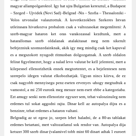
magyar allampolgaroktol. Igy hat ujra Bulgarian keresztul, a Budapest
– Szeged – Ujvidek (Novi Sad) -Belgrad -Nis – Szofia – Thessaloniki -
Volos utvonalat valasztottuk. A kovetkezokben Szekeres Istvan
utleirasara hivatkozva probalom csak a valtozasokat megemliteni: A
szerb-magyar hataron ket oras varakozassal kezdtunk, mert a
hatarallomas szerb oldalanak atalakitasat meg nem sikerult
befejezniuk szomszedainknak, akik igy meg mindig csak ket kapuval
es a megszokott nyugodt ritmusban dolgozgatnak. A szerb oldalon
felirat figyelmeztet, hogy a nalad levo valutat be kell jelenteni, mert a
kilepesnel ellenorizhetik ennek megtortentet, es a bejelentesen nem
szerepelo idegen valutat elkobozhatjak. Ugyan nincs kiirva, de ez
csak nagyobb mennyisegu penz eseten ervenyes -ahogy megtudtuk a
vamostol, a mi 250 euronk meg messze nem esett ebbe a kategoriaba.
Ezt amugy senki nem ellenorizte egyszer sem, tehat valoszinuleg nem
erdemes tul sokat aggodni rajta. Dinar kell az autopalya dijra es a
benzinre, tehat erdemes a hataron valtani.
Belgradig az ut egesz jo, szepen lehet haladni, de a 80-as tablakat
erdemes betartani, mert valtozatlanul sok rendor van. Autopalya dija
ketszer 300 szerb dinar (valamivel tobb mint 60 dinart adtak 1 euroert