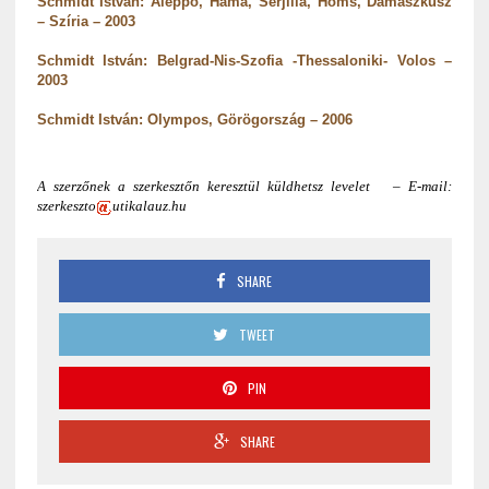
Schmidt István: Aleppo, Hama, Serjilla, Homs, Damaszkusz
– Szíria – 2003
Schmidt István: Belgrad-Nis-Szofia -Thessaloniki- Volos –
2003
Schmidt István: Olympos, Görögország – 2006
A szerzőnek a szerkesztőn keresztül küldhetsz levelet – E-mail:
szerkeszto
utikalauz.hu
SHARE
TWEET
PIN
SHARE