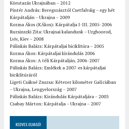
Körutazás Ukrajnában – 2012
Pintér András: Beregszásztól Csetfalváig – egy hét
Kárpátalján – Ukrajna – 2009
Kozma Ákos (KÁkos): Kárpátalja I-III. 2005-2006
Ruzsinszki Zita: Ukrajnai kalandunk – Uzghoorod,
Lviv, Kiev – 2008
Pálinkás Balázs: Kárpátaljai biciklitúra – 2005
Kozma Ákos: Kárpátaljai kirándulás 2006
Kozma Ákos: A téli Kárpátalján. 2006-2007
Pálinkás Balázs: Emlékek a 2007-es kárpátaljai
biciklitúráról
Ligeti Csákné Zsuzsa: Kétezer kilométer Galíciában
– Ukrajna, Lengyelország – 2007
Pálinkás Balázs: Kirándulás Kárpátaljára – 2003
Csabay Márton: Kárpátalja – Ukrajna – 2007
KEDVES OLVASÓ!