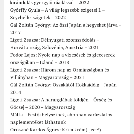
kirándulás gyergyói ráadással – 2022
Győrffy Gyula – A világ legszebb szigetei I. –
Seychelle-szigetek – 2022
Gál Zoltán György: Az őszi Japán a hegyeket járva –
2017
Ligeti Zsuzsa: Délnyugati szomszédolás –
Horvátország, Szlovénia, Ausztria – 2021
Fodor Lajos: Nyolc nap a vízesések és gleccserek
országában – Izland – 2018
Ligeti Zsuzsa: Három nap az Ormánságban és
Villányban – Magyarország – 2021
Gál Zoltán György: Oszakától Hokkaidóig – Japán –
2014
Ligeti Zsuzsa: A haranglábak földjén – Őrség és
Göcsej – 2020 – Magyarország
Málta – Festői helyszínek, ahonnan varázslatos
naplementéket láthatunk
Oroszné Kardos Ágnes: Krím krém(-jeee!) –