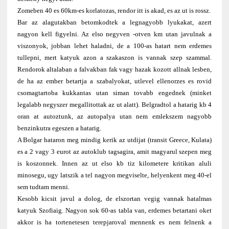
Zomeben 40 es 60km-es korlatozas, rendor itt is akad, es az ut is rossz.
Bar az alagutakban betomkodtek a legnagyobb lyukakat, azert
nagyon kell figyelni. Az elso negyven -otven km utan javulnak a
viszonyok, jobban lehet haladni, de a 100-as hatart nem erdemes
tullepni, mert katyuk azon a szakaszon is vannak szep szammal.
Rendorok altalaban a falvakban fak vagy hazak kozott allnak lesben,
de ha az ember betartja a szabalyokat, utlevel ellenorzes es rovid
csomagtartoba kukkantas utan siman tovabb engednek (minket
legalabb negyszer megallitottak az ut alatt). Belgradtol a hatarig kb 4
oran at autoztunk, az autopalya utan nem emlekszem nagyobb
benzinkutra egeszen a hatarig.
A Bolgar hataron meg mindig kerik az utdijat (transit Greece, Kulata)
es a 2 vagy 3 eurot az autoklub tagsagira, amit magyarul szepen meg
is koszonnek. Innen az ut elso kb tiz kilometere kritikan aluli
minosegu, ugy latszik a tel nagyon megviselte, helyenkent meg 40-el
sem tudtam menni.
Kesobb kicsit javul a dolog, de elszortan vegig vannak hatalmas
katyuk Szofiaig. Nagyon sok 60-as tabla van, erdemes betartani oket
akkor is ha tortenetesen terepjaroval mennenk es nem felnenk a