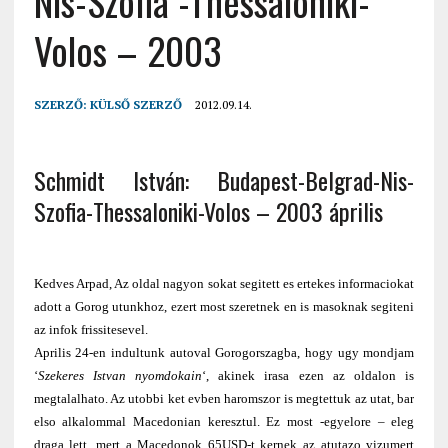
Nis-Szofia -Thessaloniki-
Volos – 2003
SZERZŐ:
KÜLSŐ SZERZŐ
2012.09.14.
Schmidt István: Budapest-Belgrad-Nis-
Szofia-Thessaloniki-Volos – 2003 április
Kedves Arpad, Az oldal nagyon sokat segitett es ertekes informaciokat
adott a Gorog utunkhoz, ezert most szeretnek en is masoknak segiteni
az infok frissitesevel.
Aprilis 24-en indultunk autoval Gorogorszagba, hogy ugy mondjam
‘
Szekeres Istvan nyomdokain
‘, akinek irasa ezen az oldalon is
megtalalhato. Az utobbi ket evben haromszor is megtettuk az utat, bar
elso alkalommal Macedonian keresztul. Ez most -egyelore – eleg
draga lett, mert a Macedonok 65USD-t kernek az atutazo vizumert