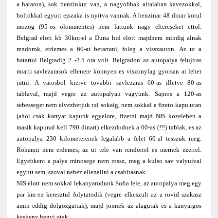
a hataron), sok benzinkut van, a nagyobbak altalaban kavezokkal,
boltokkal egyutt ejszaka is nyitva vannak. A benzinar 48 dinar korul
mozog (95-os olommentes) nem lattunk nagy eltereseket ettol.
Belgrad elott kb 30km-el a Duna hid elott majdnem mindig alnak
rendorok, erdemes a 60-at betartani, foleg a visszauton. Az ut a
hatartol Belgradig 2 -2.5 ora volt. Belgradon az autopalya felujitas
miatti savlezarasok ellenere konnyen es viszonylag gyorsan at lehet
jutni. A varosbol kierve tovabbi savlezaras 60-as illetve 80-as
tablaval, majd vegre az autopalyan vagyunk. Sajnos a 120-as
sebesseget nem elvezhetjuk tul sokaig, nem sokkal a fizeto kapu utan
(ahol csak kartyat kapunk egyelore, fizetni majd NIS kozeleben a
masik kapunal kell 790 dinart) elkezdodnek a 60-as (!!!) tablak, es az
autopalya 230 kilometerenek legalabb a felet 60-al tesszuk meg.
Rohanni nem erdemes, az ut tele van rendorrel es mernek ezerrel.
Egyebkent a palya minosege nem rossz, meg a kulso sav valyuival
egyutt sem, szoval nehez ellenallni a csabitasnak.
NIS elott nem sokkal lekanyarodunk Sofia fele, az autopalya meg egy
par km-en keresztul folytatodik (vegre elkeszult az a rovid szakasz
amin eddig dolgozgattak), majd jonnek az alagutak es a kanyargos
keskeny hegyi utak.