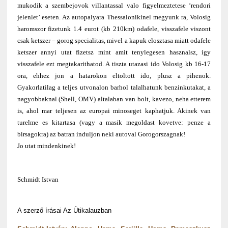
mukodik a szembejovok villantassal valo figyelmeztetese ‘rendori
jelenlet’ eseten. Az autopalyara Thessalonikinel megyunk ra, Volosig
haromszor fizetunk 1.4 eurot (kb 210km) odafele, visszafele viszont
csak ketszer – gorog specialitas, mivel a kapuk elosztasa miatt odafele
ketszer annyi utat fizetsz mint amit tenylegesen hasznalsz, igy
visszafele ezt megtakarithatod. A tiszta utazasi ido Volosig kb 16-17
ora, ehhez jon a hatarokon eltoltott ido, plusz a pihenok.
Gyakorlatilag a teljes utvonalon barhol talalhatunk benzinkutakat, a
nagyobbaknal (Shell, OMV) altalaban van bolt, kavezo, neha etterem
is, ahol mar teljesen az europai minoseget kaphatjuk. Akinek van
turelme es kitartasa (vagy a masik megoldast kovetve: penze a
birsagokra) az batran induljon neki autoval Gorogorszagnak!
Jo utat mindenkinek!
Schmidt Istvan
A szerző írásai Az Útikalauzban