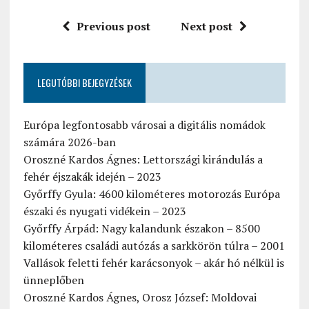
Previous post
Next post
LEGUTÓBBI BEJEGYZÉSEK
Európa legfontosabb városai a digitális nomádok
számára 2026-ban
Oroszné Kardos Ágnes: Lettországi kirándulás a
fehér éjszakák idején – 2023
Győrffy Gyula: 4600 kilométeres motorozás Európa
északi és nyugati vidékein – 2023
Győrffy Árpád: Nagy kalandunk északon – 8500
kilométeres családi autózás a sarkkörön túlra – 2001
Vallások feletti fehér karácsonyok – akár hó nélkül is
ünneplőben
Oroszné Kardos Ágnes, Orosz József: Moldovai