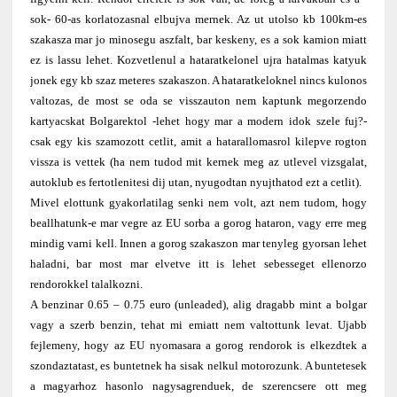
sok- 60-as korlatozasnal elbujva mernek. Az ut utolso kb 100km-es
szakasza mar jo minosegu aszfalt, bar keskeny, es a sok kamion miatt
ez is lassu lehet. Kozvetlenul a hataratkelonel ujra hatalmas katyuk
jonek egy kb szaz meteres szakaszon. A hataratkeloknel nincs kulonos
valtozas, de most se oda se visszauton nem kaptunk megorzendo
kartyacskat Bolgarektol -lehet hogy mar a modern idok szele fuj?-
csak egy kis szamozott cetlit, amit a hatarallomasrol kilepve rogton
vissza is vettek (ha nem tudod mit kernek meg az utlevel vizsgalat,
autoklub es fertotlenitesi dij utan, nyugodtan nyujthatod ezt a cetlit).
Mivel elottunk gyakorlatilag senki nem volt, azt nem tudom, hogy
beallhatunk-e mar vegre az EU sorba a gorog hataron, vagy erre meg
mindig varni kell. Innen a gorog szakaszon mar tenyleg gyorsan lehet
haladni, bar most mar elvetve itt is lehet sebesseget ellenorzo
rendorokkel talalkozni.
A benzinar 0.65 – 0.75 euro (unleaded), alig dragabb mint a bolgar
vagy a szerb benzin, tehat mi emiatt nem valtottunk levat. Ujabb
fejlemeny, hogy az EU nyomasara a gorog rendorok is elkezdtek a
szondaztatast, es buntetnek ha sisak nelkul motorozunk. A buntetesek
a magyarhoz hasonlo nagysagrenduek, de szerencsere ott meg