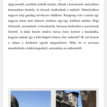
égig meredő, nyúlánk sziklák tetején, állnak a kolostorok, melyekben
fantasztikus freskók, és ikonok árulkodnak a múltról. Némelyikben
nagyon szép gazdag növényzet található. Rengeteg volt a turista így
nagyon sokat nem lehetett elidőzni egy-egy kiállítás mellett. Régi
öltözetek, szerszámok, evőeszközök, bútorzat árulkodott a szerzetesek
életéről. A falak között sétálva furcsa érzés kerített a hatalmába,
hogyan tudnak így a külvilágtól elzárva élni emberek? De azt hiszem
a válasz a kérdéssel együtt megszületett. Néha én is szívesen
menekülnék a hétköznapoktól, esetenként az emberektől.