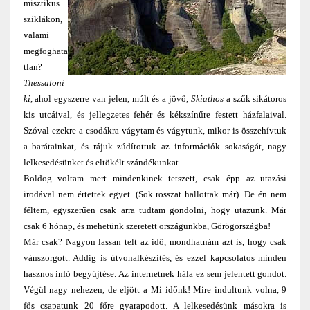
misztikus
sziklákon,
valami
megfoghata
tlan?
Thessaloni
ki
, ahol egyszerre van jelen, múlt és a jövő,
Skiathos
a szűk sikátoros
kis utcáival, és jellegzetes fehér és kékszínűre festett házfalaival.
Szóval ezekre a csodákra vágytam és vágytunk, mikor is összehívtuk
a barátainkat, és rájuk zúdítottuk az információk sokaságát, nagy
lelkesedésünket és eltökélt szándékunkat.
Boldog voltam mert mindenkinek tetszett, csak épp az utazási
irodával nem értettek egyet. (Sok rosszat hallottak már). De én nem
féltem, egyszerűen csak arra tudtam gondolni, hogy utazunk. Már
csak 6 hónap, és mehetünk szeretett országunkba, Görögországba!
Már csak? Nagyon lassan telt az idő, mondhatnám azt is, hogy csak
vánszorgott. Addig is útvonalkészítés, és ezzel kapcsolatos minden
hasznos infó begyűjtése. Az internetnek hála ez sem jelentett gondot.
Végül nagy nehezen, de eljött a Mi időnk! Mire indultunk volna, 9
fős csapatunk 20 főre gyarapodott. A lelkesedésünk másokra is