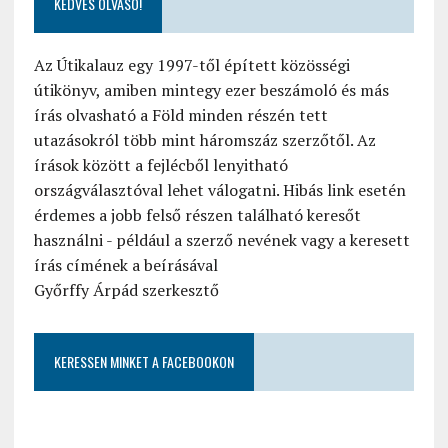
KEDVES OLVASÓ!
Az Útikalauz egy 1997-től épített közösségi
útikönyv, amiben mintegy ezer beszámoló és más
írás olvasható a Föld minden részén tett
utazásokról több mint háromszáz szerzőtől. Az
írások között a fejlécből lenyitható
országválasztóval lehet válogatni. Hibás link esetén
érdemes a jobb felső részen található keresőt
használni - például a szerző nevének vagy a keresett
írás címének a beírásával
Győrffy Árpád szerkesztő
KERESSEN MINKET A FACEBOOKON