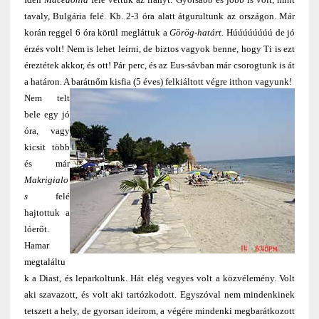
tavaly, Bulgária felé. Kb. 2-3 óra alatt átgurultunk az országon. Már
korán reggel 6 óra körül megláttuk a
Görög-határt.
Húúúúúúúú de jó
érzés volt! Nem is lehet leírni, de biztos vagyok benne, hogy Ti is ezt
éreztétek akkor, és ott! Pár perc, és az Eus-sávban már csorogtunk is át
a határon. A barátnőm kisfia (5 éves) felkiáltott végre itthon vagyunk!
Nem telt
bele egy jó
óra, vagy
kicsit több
és már
Makrigialo
s
felé
hajtottuk a
lóerőt.
Hamar
megtaláltu
k a Diast, és leparkoltunk. Hát elég vegyes volt a közvélemény. Volt
aki szavazott, és volt aki tartózkodott. Egyszóval nem mindenkinek
tetszett a hely, de gyorsan ideírom, a végére mindenki megbarátkozott