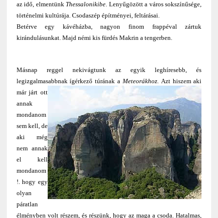
az idő, elmentünk
Thessalonikibe
. Lenyűgözött a város sokszínűsége,
történelmi kultúrája. Csodaszép építményei, feltárásai.
Betérve egy kávéházba, nagyon finom frappéval zártuk
kirándulásunkat. Majd némi kis fürdés Makrin a tengerben.
Másnap reggel nekivágtunk az egyik leghíresebb, és
legizgalmasabbnak ígérkező túrának a
Meteorákhoz
.
Azt hiszem aki
már járt ott
annak
mondanom
sem kell, de
aki még
nem annak
el kell
mondanom
!. hogy egy
olyan
páratlan
élményben volt részem, és részünk, hogy az maga a csoda. Hatalmas,