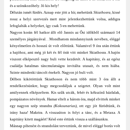
és a szórakozóhely. Jó kis hely!
Délután ismét fürdés. Aznap este jött a hír, mehetünk
Skiathosra
, kissé
rossz a helyi szervezés mert mire jelentkezhettünk volna, addigra
lefoglalták a helyeket, így csak 5-en mehettünk.
Nagyon korán fél hatkor állt elő Jannis az Ősi időkből származó 14
személyes járgányával. . Mondhatom mindannyiunk nevében, eléggé
kényelmetlen és hosszú út volt előttünk. Valamivel 9 óra után értünk
a hajóhoz, ami még jó két és fél órát vitt minket Skiathosra. A hajón
viszont elképesztő nagy buli vette kezdetét. A kapitány, és az egész
családja hatalmas táncmulatságra invitálta utasait, és nem hiába.
Szinte mindenki táncolt énekelt. Nagyon jó buli volt.
Délben kikötöttünk Skiathoson és nem több mint 3 óra állt a
rendelkezésünkre, hogy megcsodáljuk a szigetet. Olyan volt mint
amilyennek elképzeltem. Kis szűk utcák, fehér és kékszínű házfalak,
pompázatos növények. Hamar eltelt a három óra, majd elvittek minket
egy nagyon szép strandra
(Kokounarias)
, ott egy jót fürödtünk, és
irány haza! Makrira. A visszaúton is folyt a tánc, és a Metaxa. A
kapitány kitett magáért! Késő este értünk vissza a szállásunkra.
Másnap pihenést és strandolást terveztünk, de mivel eléggé borús volt