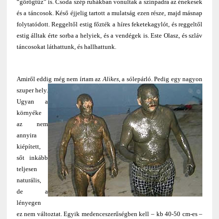
“görögtűz” is. Csoda szép ruhákban vonultak a színpadra az énekesek
és a táncosok. Késő éjjelig tartott a mulatság ezen része, majd másnap
folytatódott. Reggeltől estig főzték a híres feketekagylót, és reggeltől
estig álltak érte sorba a helyiek, és a vendégek is. Este Olasz, és szláv
táncosokat láthattunk, és hallhattunk.
Amiről eddig még nem írtam az
Alikes
, a sólepárló.
Pedig egy nagyon
szuper hely.
Ugyan a
környéke
az nem
annyira
kiépített,
sőt inkább
teljesen
naturális,
de a
lényegen
ez nem változtat. Egyik medenceszerűségben kell – kb 40-50 cm-es –