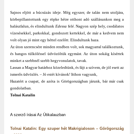
Sajnos eljött a búcsúzás ideje. Még egyszer, de talán nem utoljára,
körbepillantottunk egy röpke hétre otthont adó szállásunkon meg a
halászfalun, és elindultunk
Edessa
felé. Nagyon szép hely, csodálatos
vízesésekkel, parkokkal, gondozott kertekkel, de már a kedvem nem
volt olyan jó mint egy héttel ezelőtt. Elindultunk haza.
Az úton szerencsére minden rendben volt, sok magyarral találkoztunk,
és hangos tülköléssel üdvözöltük egymást. Az úton sokáig kísértek
minket a szebbnél szebb hegyvonulatok, tavak.
Lassan a Magyar határhoz közeledtünk, és fájt a szívem, de jól esett az
ismerős üdvözlés. – Jó estét kívánok! Itthon vagyunk,
Hazatért a csapat, de azóta is Görögországban járunk, bár már csak
gondolatban.
Tolnai Katalin
A szerző írásai Az Útikalauzban
Tolnai Katalin: Egy szuper hét Makrigialoson – Görögország