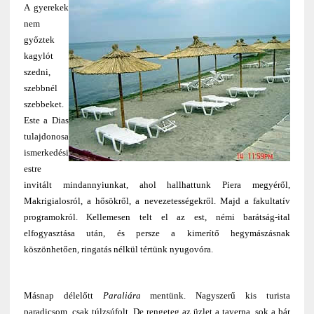
A gyerekek
nem
győztek
kagylót
szedni,
szebbnél
szebbeket.
Este a Dias
tulajdonosa
ismerkedési
estre
invitált mindannyiunkat, ahol hallhattunk Piera megyéről,
Makrigialosról, a hősökről, a nevezetességekről. Majd a fakultatív
programokról. Kellemesen telt el az est, némi barátság-ital
elfogyasztása után, és persze a kimerítő hegymászásnak
köszönhetően, ringatás nélkül tértünk nyugovóra.
Másnap délelőtt
Paraliára
mentünk. Nagyszerű kis turista
paradicsom, csak túlzsúfolt. De rengeteg az üzlet a taverna, sok a bár