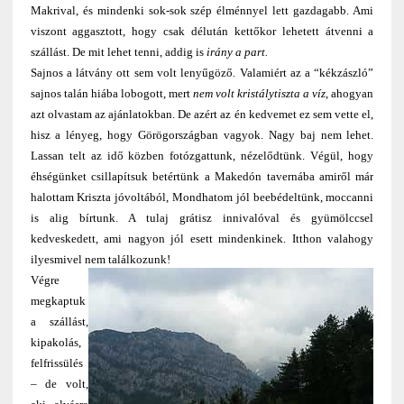
Makrival, és mindenki sok-sok szép élménnyel lett gazdagabb. Ami
viszont aggasztott, hogy csak délután kettőkor lehetett átvenni a
szállást. De mit lehet tenni, addig is
irány a part.
Sajnos a látvány ott sem volt lenyűgöző. Valamiért az a “kékzászló”
sajnos talán hiába lobogott, mert
nem volt kristálytiszta a víz
, ahogyan
azt olvastam az ajánlatokban. De azért az én kedvemet ez sem vette el,
hisz a lényeg, hogy Görögországban vagyok. Nagy baj nem lehet.
Lassan telt az idő közben fotózgattunk, nézelődtünk. Végül, hogy
éhségünket csillapítsuk betértünk a Makedón tavernába amiről már
halottam Kriszta jóvoltából, Mondhatom jól beebédeltünk, moccanni
is alig bírtunk. A tulaj grátisz innivalóval és gyümölccsel
kedveskedett, ami nagyon jól esett mindenkinek. Itthon valahogy
ilyesmivel nem találkozunk!
Végre
megkaptuk
a szállást,
kipakolás,
felfrissülés
– de volt,