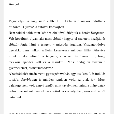
átragadt.
Végre eljött a nagy nap! 2006.07.10. Délután 5 órakor indultunk
otthonról,
Gyálról
, 5 autóval konvojban.
Nem sokkal több mint két óra elteltével átléptük a határt
Horgoson
.
Volt közülünk olyan, aki most először hagyta el szeretett hazáját, és
először fogja látni a tengert – micsoda izgalom. Visszagondolva
gyerekkoromra mikor szüleim keservesen minden fillért félretéve
vittek minket először a tengerre, a szívem is összeszorul, hogy
mekkora ajándék volt ez a részükről. Most pedig én viszem a
gyermekemet, és már másodszor.
A határátkelés simán ment, gyors pénzváltás, egy kis “uzsi”, és indulás
tovább.
Szerbiába
n is minden rendben volt, az utak jók. Most
valahogy nem volt annyi rendőr, mint tavaly, nem mintha hiányoztak
volna, bár mi mindenhol betartottuk a szabályokat, nem volt mitől
tartanunk.
Idén
Macedónia
felé vettük az irányt. Gyorsabb és jobb is volt, mint