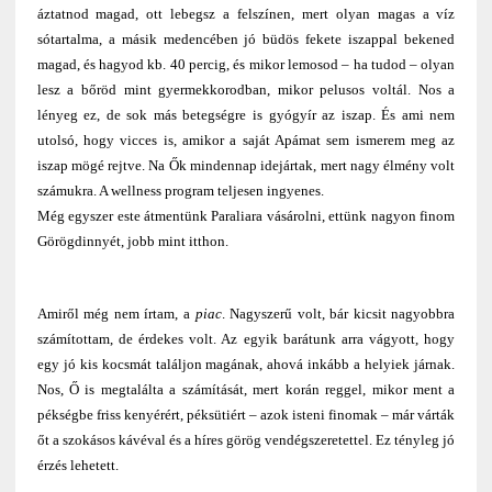
áztatnod magad, ott lebegsz a felszínen, mert olyan magas a víz
sótartalma, a másik medencében jó büdös fekete iszappal bekened
magad, és hagyod kb. 40 percig, és mikor lemosod – ha tudod – olyan
lesz a bőröd mint gyermekkorodban, mikor pelusos voltál. Nos a
lényeg ez, de sok más betegségre is gyógyír az iszap. És ami nem
utolsó, hogy vicces is, amikor a saját Apámat sem ismerem meg az
iszap mögé rejtve. Na Ők mindennap idejártak, mert nagy élmény volt
számukra. A wellness program teljesen ingyenes.
Még egyszer este átmentünk Paraliara vásárolni, ettünk nagyon finom
Görögdinnyét, jobb mint itthon.
Amiről még nem írtam, a
piac
. Nagyszerű volt, bár kicsit nagyobbra
számítottam, de érdekes volt. Az egyik barátunk arra vágyott, hogy
egy jó kis kocsmát találjon magának, ahová inkább a helyiek járnak.
Nos, Ő is megtalálta a számítását, mert korán reggel, mikor ment a
pékségbe friss kenyérért, péksütiért – azok isteni finomak – már várták
őt a szokásos kávéval és a híres görög vendégszeretettel. Ez tényleg jó
érzés lehetett.