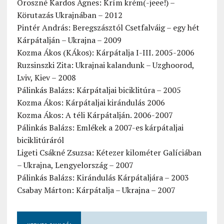
Oroszné Kardos Ágnes: Krím krém(-jeee!) –
Körutazás Ukrajnában – 2012
Pintér András: Beregszásztól Csetfalváig – egy hét
Kárpátalján – Ukrajna – 2009
Kozma Ákos (KÁkos): Kárpátalja I-III. 2005-2006
Ruzsinszki Zita: Ukrajnai kalandunk – Uzghoorod,
Lviv, Kiev – 2008
Pálinkás Balázs: Kárpátaljai biciklitúra – 2005
Kozma Ákos: Kárpátaljai kirándulás 2006
Kozma Ákos: A téli Kárpátalján. 2006-2007
Pálinkás Balázs: Emlékek a 2007-es kárpátaljai
biciklitúráról
Ligeti Csákné Zsuzsa: Kétezer kilométer Galíciában
– Ukrajna, Lengyelország – 2007
Pálinkás Balázs: Kirándulás Kárpátaljára – 2003
Csabay Márton: Kárpátalja – Ukrajna – 2007