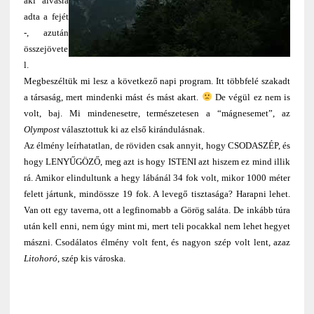
aki alvásra
adta a fejét
-, azután
összejövete
l.
Megbeszéltük mi lesz a következő napi program. Itt többfelé szakadt
a társaság, mert mindenki mást és mást akart.
De végül ez nem is
volt, baj. Mi mindenesetre, természetesen a “mágnesemet”, az
Olympost
választottuk ki az első kirándulásnak.
Az élmény leírhatatlan, de röviden csak annyit, hogy CSODASZÉP, és
hogy LENYŰGÖZŐ, meg azt is hogy ISTENI azt hiszem ez mind illik
rá. Amikor elindultunk a hegy lábánál 34 fok volt, mikor 1000 méter
felett jártunk, mindössze 19 fok. A levegő tisztasága? Harapni lehet.
Van ott egy taverna, ott a legfinomabb a Görög saláta. De inkább túra
után kell enni, nem úgy mint mi, mert teli pocakkal nem lehet hegyet
mászni. Csodálatos élmény volt fent, és nagyon szép volt lent, azaz
Litohoró
, szép kis városka.