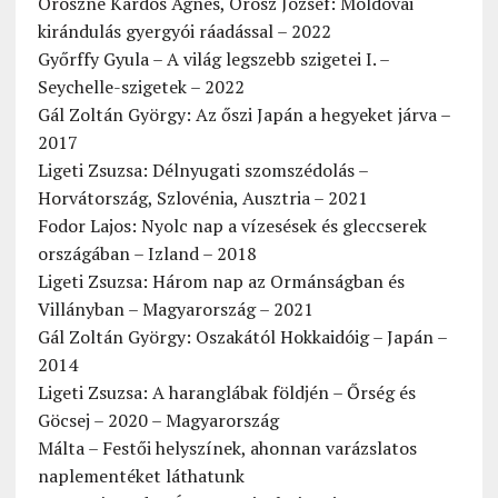
Oroszné Kardos Ágnes, Orosz József: Moldovai
kirándulás gyergyói ráadással – 2022
Győrffy Gyula – A világ legszebb szigetei I. –
Seychelle-szigetek – 2022
Gál Zoltán György: Az őszi Japán a hegyeket járva –
2017
Ligeti Zsuzsa: Délnyugati szomszédolás –
Horvátország, Szlovénia, Ausztria – 2021
Fodor Lajos: Nyolc nap a vízesések és gleccserek
országában – Izland – 2018
Ligeti Zsuzsa: Három nap az Ormánságban és
Villányban – Magyarország – 2021
Gál Zoltán György: Oszakától Hokkaidóig – Japán –
2014
Ligeti Zsuzsa: A haranglábak földjén – Őrség és
Göcsej – 2020 – Magyarország
Málta – Festői helyszínek, ahonnan varázslatos
naplementéket láthatunk