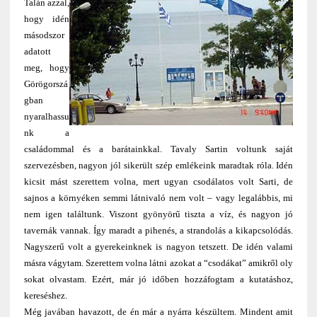
Talán azzal,
hogy idén
másodszor
adatott
meg, hogy
Görögorszá
gban
nyaralhassu
nk a
családommal és a barátainkkal. Tavaly Sartin voltunk saját
szervezésben, nagyon jól sikerült szép emlékeink maradtak róla. Idén
kicsit mást szerettem volna, mert ugyan csodálatos volt Sarti, de
sajnos a környéken semmi látnivaló nem volt – vagy legalábbis, mi
nem igen találtunk. Viszont gyönyörű tiszta a víz, és nagyon jó
tavernák vannak. Így maradt a pihenés, a strandolás a kikapcsolódás.
Nagyszerű volt a gyerekeinknek is nagyon tetszett. De idén valami
másra vágytam. Szerettem volna látni azokat a “csodákat” amikről oly
sokat olvastam. Ezért, már jó időben hozzáfogtam a kutatáshoz,
kereséshez.
Még javában havazott, de én már a nyárra készültem. Mindent amit