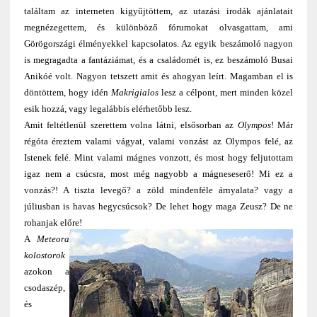
találtam az interneten kigyűjtöttem, az utazási irodák ajánlatait
megnézegettem, és különböző fórumokat olvasgattam, ami
Görögországi élményekkel kapcsolatos. Az egyik beszámoló nagyon
is megragadta a fantáziámat, és a családomét is, ez beszámoló Busai
Anikóé volt. Nagyon tetszett amit és ahogyan leírt. Magamban el is
döntöttem, hogy idén
Makrigialos
lesz a célpont, mert minden közel
esik hozzá, vagy legalábbis elérhetőbb lesz.
Amit feltétlenül szerettem volna látni, elsősorban az
Olympos
! Már
régóta éreztem valami vágyat, valami vonzást az Olympos felé, az
Istenek felé. Mint valami mágnes vonzott, és most hogy feljutottam
igaz nem a csúcsra, most még nagyobb a mágneseserő! Mi ez a
vonzás?! A tiszta levegő? a zöld mindenféle árnyalata? vagy a
júliusban is havas hegycsúcsok? De lehet hogy maga Zeusz? De ne
rohanjak előre!
A
Meteora
kolostorok
azokon a
csodaszép,
és