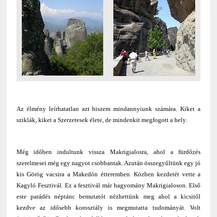
Az élmény leírhatatlan azt hiszem mindannyiunk számára. Kiket a
sziklák, kiket a Szerzetesek élete, de mindenkit megfogott a hely.
Még időben indultunk vissza Makrigialosra, ahol a fürdőzés
szerelmesei még egy nagyot csobbantak. Azután összegyűltünk egy jó
kis Görög vacsira a Makedón étteremben. Közben kezdetét vette a
Kagyló Fesztivál. Ez a fesztivál már hagyomány Makrigialoson. Első
este parádés néptánc bemutatót nézhettünk meg ahol a kicsitől
kezdve az idősebb korosztály is megmutatta tudományát. Volt