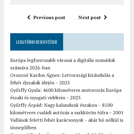
Previous post
Next post
LEGUTÓBBI BEJEGYZÉSEK
Európa legfontosabb városai a digitális nomádok
számára 2026-ban
Oroszné Kardos Ágnes: Lettországi kirándulás a
fehér éjszakák idején – 2023
Győrffy Gyula: 4600 kilométeres motorozás Európa
északi és nyugati vidékein – 2023
Győrffy Árpád: Nagy kalandunk északon – 8500
kilométeres családi autózás a sarkkörön túlra – 2001
Vallások feletti fehér karácsonyok – akár hó nélkül is
ünneplőben