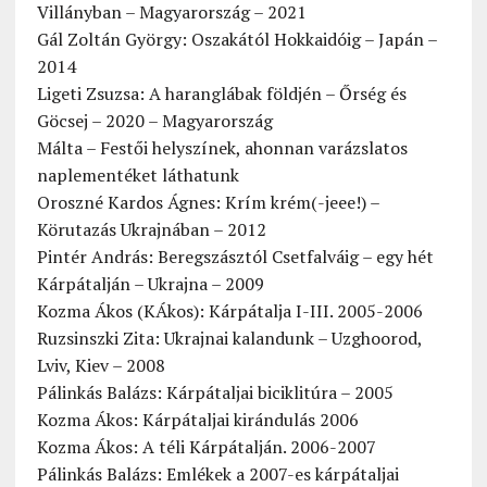
Villányban – Magyarország – 2021
Gál Zoltán György: Oszakától Hokkaidóig – Japán –
2014
Ligeti Zsuzsa: A haranglábak földjén – Őrség és
Göcsej – 2020 – Magyarország
Málta – Festői helyszínek, ahonnan varázslatos
naplementéket láthatunk
Oroszné Kardos Ágnes: Krím krém(-jeee!) –
Körutazás Ukrajnában – 2012
Pintér András: Beregszásztól Csetfalváig – egy hét
Kárpátalján – Ukrajna – 2009
Kozma Ákos (KÁkos): Kárpátalja I-III. 2005-2006
Ruzsinszki Zita: Ukrajnai kalandunk – Uzghoorod,
Lviv, Kiev – 2008
Pálinkás Balázs: Kárpátaljai biciklitúra – 2005
Kozma Ákos: Kárpátaljai kirándulás 2006
Kozma Ákos: A téli Kárpátalján. 2006-2007
Pálinkás Balázs: Emlékek a 2007-es kárpátaljai