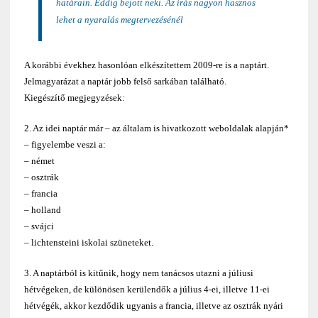
határain. Eddig bejött neki. Az írás nagyon hasznos
lehet a nyaralás megtervezésénél
A korábbi évekhez hasonlóan elkészítettem 2009-re is a naptárt.
Jelmagyarázat a naptár jobb felső sarkában található.
Kiegészítő megjegyzések:
2. Az idei naptár már – az általam is hivatkozott weboldalak alapján*
– figyelembe veszi a:
– német
– osztrák
– francia
– holland
– svájci
– lichtensteini iskolai szüneteket.
3. A naptárból is kitűnik, hogy nem tanácsos utazni a júliusi
hétvégeken, de különösen kerülendők a július 4-ei, illetve 11-ei
hétvégék, akkor kezdődik ugyanis a francia, illetve az osztrák nyári