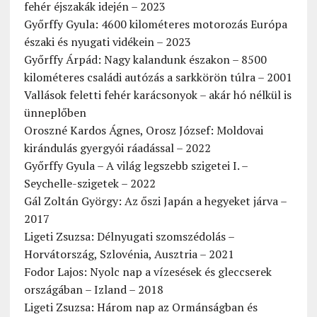
fehér éjszakák idején – 2023
Győrffy Gyula: 4600 kilométeres motorozás Európa
északi és nyugati vidékein – 2023
Győrffy Árpád: Nagy kalandunk északon – 8500
kilométeres családi autózás a sarkkörön túlra – 2001
Vallások feletti fehér karácsonyok – akár hó nélkül is
ünneplőben
Oroszné Kardos Ágnes, Orosz József: Moldovai
kirándulás gyergyói ráadással – 2022
Győrffy Gyula – A világ legszebb szigetei I. –
Seychelle-szigetek – 2022
Gál Zoltán György: Az őszi Japán a hegyeket járva –
2017
Ligeti Zsuzsa: Délnyugati szomszédolás –
Horvátország, Szlovénia, Ausztria – 2021
Fodor Lajos: Nyolc nap a vízesések és gleccserek
országában – Izland – 2018
Ligeti Zsuzsa: Három nap az Ormánságban és