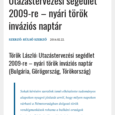
Utazástervezési segédlet
2009-re – nyári török
inváziós naptár
SZERZŐ:
KÜLSŐ SZERZŐ
2014.02.22.
Török László: Utazástervezési segédlet
2009-re – nyári török inváziós naptár
(Bulgária, Görögország, Törökország)
Sokak kérésére szerzőnk ismét elkészítette tudományos
alapokon nyugvó jóslatát arról, hogy milyen napokon
várható a Németországban dolgozó török
vendégmunkások rohama a balkáni országok