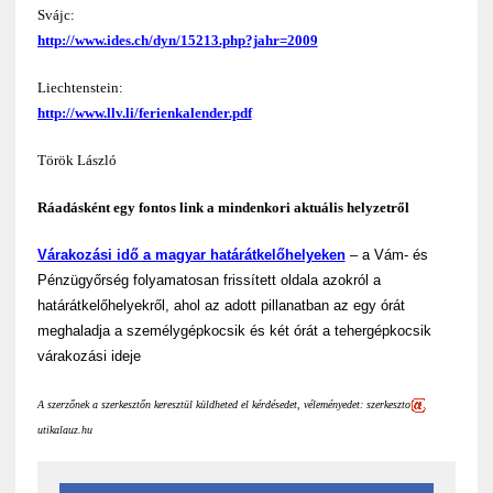
Svájc:
http://www.ides.ch/dyn/15213.php?jahr=2009
Liechtenstein:
http://www.llv.li/ferienkalender.pdf
Török László
Ráadásként egy fontos link a mindenkori aktuális helyzetről
Várakozási idő a magyar határátkelőhelyeken
– a Vám- és
Pénzügyőrség folyamatosan frissített oldala azokról a
határátkelőhelyekről, ahol az adott pillanatban az egy órát
meghaladja a személygépkocsik és két órát a tehergépkocsik
várakozási ideje
A szerzőnek a szerkesztőn keresztül küldheted el kérdésedet, véleményedet: szerkeszto
utikalauz.hu