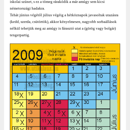
iskolai szünet, s ez a tömeg rárakódik a már amúgy sem kicsi
németországi hadakra.
Tehát június végétől július végéig a hétköznapok javasoltak utazásra
(kedd, szerda, csütörtök), akkor kényelmesen, nagyobb sorbaállások
nélkül tehetjük meg az amúgy is fárasztó utat a (görög vagy bolgár)
tengerpartig.