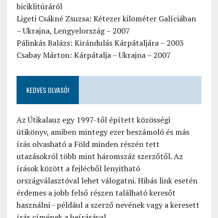
biciklitúráról
Ligeti Csákné Zsuzsa: Kétezer kilométer Galíciában
– Ukrajna, Lengyelország – 2007
Pálinkás Balázs: Kirándulás Kárpátaljára – 2003
Csabay Márton: Kárpátalja – Ukrajna – 2007
KEDVES OLVASÓ!
Az Útikalauz egy 1997-től épített közösségi
útikönyv, amiben mintegy ezer beszámoló és más
írás olvasható a Föld minden részén tett
utazásokról több mint háromszáz szerzőtől. Az
írások között a fejlécből lenyitható
országválasztóval lehet válogatni. Hibás link esetén
érdemes a jobb felső részen található keresőt
használni - például a szerző nevének vagy a keresett
írás címének a beírásával