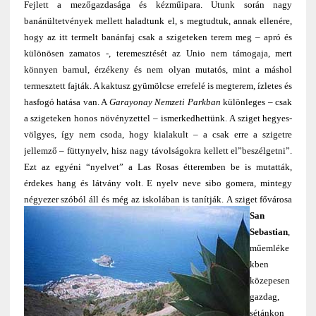
Fejlett a mezőgazdasága és kézműipara. Utunk során nagy
banánültetvények mellett haladtunk el, s megtudtuk, annak ellenére,
hogy az itt termelt banánfaj csak a szigeteken terem meg – apró és
különösen zamatos -, teremesztését az Unio nem támogaja, mert
könnyen barnul, érzékeny és nem olyan mutatós, mint a máshol
termesztett fajták. A kaktusz gyümölcse errefelé is megterem, ízletes és
hasfogó hatása van. A
Garayonay Nemzeti Parkban
különleges – csak
a szigeteken honos növényzettel – ismerkedhettünk. A sziget hegyes-
völgyes, így nem csoda, hogy kialakult – a csak erre a szigetre
jellemző – füttynyelv, hisz nagy távolságokra kellett el”beszélgetni”.
Ezt az egyéni “nyelvet” a Las Rosas étteremben be is mutatták,
érdekes hang és látvány volt. E nyelv neve sibo gomera, mintegy
négyezer szóból áll és még az iskolában is tanítják.
A sziget fővárosa
San
Sebastian
,
műemléke
kben
közepesen
gazdag,
sétánkon