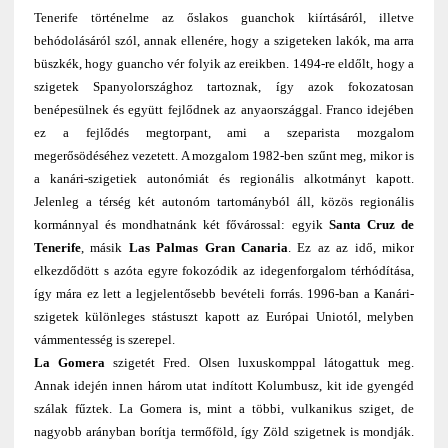
Tenerife történelme az őslakos guanchok kiírtásáról, illetve
behódolásáról szól, annak ellenére, hogy a szigeteken lakók, ma arra
büszkék, hogy guancho vér folyik az ereikben. 1494-re eldőlt, hogy a
szigetek Spanyolországhoz tartoznak, így azok fokozatosan
benépesülnek és együtt fejlődnek az anyaországgal. Franco idejében
ez a fejlődés megtorpant, ami a szeparista mozgalom
megerősödéséhez vezetett. A mozgalom 1982-ben szűnt meg, mikor is
a kanári-szigetiek autonómiát és regionális alkotmányt kapott.
Jelenleg a térség két autonóm tartományból áll, közös regionális
kormánnyal és mondhatnánk két fővárossal: egyik
Santa Cruz de
Tenerife
, másik
Las Palmas Gran Canaria
. Ez az az idő, mikor
elkezdődött s azóta egyre fokozódik az idegenforgalom térhódítása,
így mára ez lett a legjelentősebb bevételi forrás. 1996-ban a Kanári-
szigetek különleges stástuszt kapott az Európai Uniotól, melyben
vámmentesség is szerepel.
La Gomera
szigetét Fred. Olsen luxuskomppal látogattuk meg.
Annak idején innen három utat indított Kolumbusz, kit ide gyengéd
szálak fűztek. La Gomera is, mint a többi, vulkanikus sziget, de
nagyobb arányban borítja termőföld, így Zöld szigetnek is mondják.