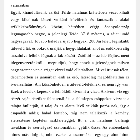
varázsában.
Egyik kirándulásunk az ősi
Teide
hatalmas krátetében vezet kihalt
vagy kihaltnak látszó vulkáni kövületek és fantasztikus alakú
sziklaképződmények között, háttérben végig Spanyolország
legmagasabb hegye, a jelenlegi Teide 3718 méteres, a tájat uraló
nagyságával. Tovább haladva újabb hegyek. 2000m felett leginkább
tűlevelű fák és bokrok uralják a heygoldalakat, ahol az erdőkben alig
mozdulva felhők lógnak a fák között. Zsófitól – az ide férjhez ment
idegenvezetőnktől – megtudjuk, hogy ennek a jelenségnek milyen
nagy szerepe van a sziget vízzel való ellátásában. Mivel itt csak télen,
decemberben és januárban esik az eső, látszólag megoldhatatlan az
ivóvízellátás. Ám köszönhetően a tűlevelű-féléknek, ez nem így van.
Ezek a levelek képesek a felhőkből kivonni a vizet. A kivont víz egy
részét saját részükre felhasználják, a felesleges csöppeket viszont a
talajra hullatják, A talaj és az alatta lévő sziklák porózusak, így a
csapadék addig halad lentebb, míg nem találkozik a kemény,
áteresztésre képtelen sziklaréteggel. Itt a víz hatalmas barlangi
tavakban és szerteágazó csatornákban gyűlik össze. Az embereknek
nincs más dolguk, mint ezeket a csatornákat egy-egy alumínium