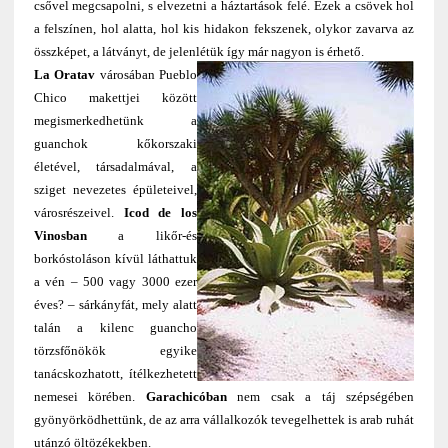
csővel megcsapolni, s elvezetni a háztartások felé. Ezek a csövek hol
a felszínen, hol alatta, hol kis hidakon fekszenek, olykor zavarva az
összképet, a látványt, de jelenlétük így már nagyon is érhető.
La Oratav
városában Pueblo
Chico makettjei között
megismerkedhetünk a
guanchok kőkorszaki
életével, társadalmával, a
sziget nevezetes épületeivel,
városrészeivel.
Icod de los
Vinosban
a likőr-és
borkóstoláson kívül láthattuk
a vén – 500 vagy 3000 ezer
éves? – sárkányfát, mely alatt
talán a kilenc guancho
törzsfőnökök egyike
tanácskozhatott, ítélkezhetett
nemesei körében.
Garachicóban
nem csak a táj szépségében
gyönyörködhettünk, de az arra vállalkozók tevegelhettek is arab ruhát
utánzó öltözékekben.