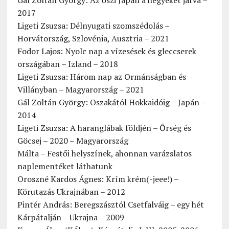
Gál Zoltán György: Az őszi Japán a hegyeket járva –
2017
Ligeti Zsuzsa: Délnyugati szomszédolás –
Horvátország, Szlovénia, Ausztria – 2021
Fodor Lajos: Nyolc nap a vízesések és gleccserek
országában – Izland – 2018
Ligeti Zsuzsa: Három nap az Ormánságban és
Villányban – Magyarország – 2021
Gál Zoltán György: Oszakától Hokkaidóig – Japán –
2014
Ligeti Zsuzsa: A haranglábak földjén – Őrség és
Göcsej – 2020 – Magyarország
Málta – Festői helyszínek, ahonnan varázslatos
naplementéket láthatunk
Oroszné Kardos Ágnes: Krím krém(-jeee!) –
Körutazás Ukrajnában – 2012
Pintér András: Beregszásztól Csetfalváig – egy hét
Kárpátalján – Ukrajna – 2009