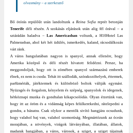
olvasmány – a szerkesztő
Bő ötórás repülőűt után landoltunk a
Reina Sofia
reptér betonján
Tenerife
déli részén. A szokásás eljárások után alig fél órával – a
sztárádán haladva –
Las Americasban
voltunk, a H10Hotel Las
Palmerasban, ahol két hét üdülés, ismerkedés, kaland, rácsodálkozás
várt ránk.
A város hangulatában nagyon is spanyol, annak ellenére, hogy
Amerika középső és déli részét hívatott felidézni. Persze, ha
meggondoljuk, hogy ott is zömében spanyol származású emberek
élnek, ez nem is csoda. Tehát itt szállodák, szórakozóhelyek, éttermek,
parfümériák, játéktermek és különböző boltok váltják egymást.
Nyüzsgés és forgalom, kényelem és szépség, spanyolok és idegenek,
hétköznapi munka és gondtalan kikapcsolódás. Olyan érzetünk van,
hogy itt az öröm és a vidámság képes felülkerekedni, rátelepedni a
gondra, a bánatra. Csak olykor a mentők sivító hangjára ocsudunk,
hogy valahol baj van, valahol szomorúság. Megmártózunk az óceán
morajában, a növények, virágok látványában, illatában, állatok,
madarak hangjában, a város, városok, a sziget, a sziget tájainak