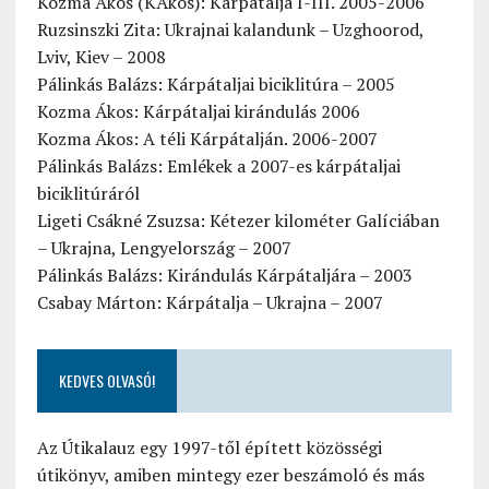
Kozma Ákos (KÁkos): Kárpátalja I-III. 2005-2006
Ruzsinszki Zita: Ukrajnai kalandunk – Uzghoorod,
Lviv, Kiev – 2008
Pálinkás Balázs: Kárpátaljai biciklitúra – 2005
Kozma Ákos: Kárpátaljai kirándulás 2006
Kozma Ákos: A téli Kárpátalján. 2006-2007
Pálinkás Balázs: Emlékek a 2007-es kárpátaljai
biciklitúráról
Ligeti Csákné Zsuzsa: Kétezer kilométer Galíciában
– Ukrajna, Lengyelország – 2007
Pálinkás Balázs: Kirándulás Kárpátaljára – 2003
Csabay Márton: Kárpátalja – Ukrajna – 2007
KEDVES OLVASÓ!
Az Útikalauz egy 1997-től épített közösségi
útikönyv, amiben mintegy ezer beszámoló és más