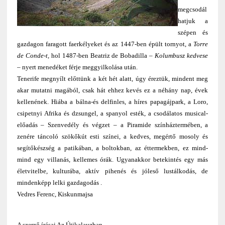
megcsodál
hatjuk a
szépen és
gazdagon faragott faerkélyeket és az 1447-ben épült tornyot, a
Torre
de Conde-t,
hol 1487-ben Beatriz de Bobadilla –
Kolumbusz kedvese
– nyert menedéket férje meggyilkolása után.
Tenerife megnyílt előttünk a két hét alatt, úgy éreztük, mindent meg
akar mutatni magából, csak hát ehhez kevés ez a néhány nap, évek
kellenének. Hiába a bálna-és delfinles, a híres papagájpark, a Loro,
csipetnyi Afrika és dzsungel, a spanyol esték, a csodálatos musical-
előadás – Szenvedély és végzet – a Piramide színháztermében, a
zenére táncoló szökőkút esti színei, a kedves, megértő mosoly és
segítőkészség a patikában, a boltokban, az éttermekben, ez mind-
mind egy villanás, kellemes órák. Ugyanakkor betekintés egy más
életvitelbe, kulturába, aktív pihenés és jóleső lustálkodás, de
mindenképp lelki gazdagodás .
Vedres Ferenc, Kiskunmajsa
A szerző írásai Az Útikalauzban