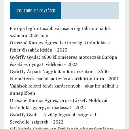
LEGUTÓBBI BEJEGYZÉSEK
Európa legfontosabb városai a digitális nomádok
számára 2026-ban
Oroszné Kardos Ágnes: Lettországi kirándulás a
fehér éjszakák idején – 2023
Győrffy Gyula: 4600 kilométeres motorozás Európa
északi és nyugati vidékein – 2023
Győrffy Árpád: Nagy kalandunk északon – 8500
kilométeres családi autózás a sarkkörön túlra – 2001
Vallások feletti fehér karácsonyok – akár hó nélkül is
ünneplőben
Oroszné Kardos Ágnes, Orosz József: Moldovai
kirándulás gyergyói ráadással – 2022
Győrffy Gyula – A világ legszebb szigetei I. –
Seychelle-szigetek – 2022