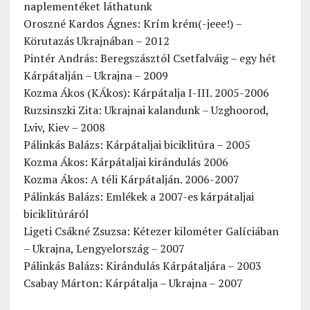
naplementéket láthatunk
Oroszné Kardos Ágnes: Krím krém(-jeee!) –
Körutazás Ukrajnában – 2012
Pintér András: Beregszásztól Csetfalváig – egy hét
Kárpátalján – Ukrajna – 2009
Kozma Ákos (KÁkos): Kárpátalja I-III. 2005-2006
Ruzsinszki Zita: Ukrajnai kalandunk – Uzghoorod,
Lviv, Kiev – 2008
Pálinkás Balázs: Kárpátaljai biciklitúra – 2005
Kozma Ákos: Kárpátaljai kirándulás 2006
Kozma Ákos: A téli Kárpátalján. 2006-2007
Pálinkás Balázs: Emlékek a 2007-es kárpátaljai
biciklitúráról
Ligeti Csákné Zsuzsa: Kétezer kilométer Galíciában
– Ukrajna, Lengyelország – 2007
Pálinkás Balázs: Kirándulás Kárpátaljára – 2003
Csabay Márton: Kárpátalja – Ukrajna – 2007