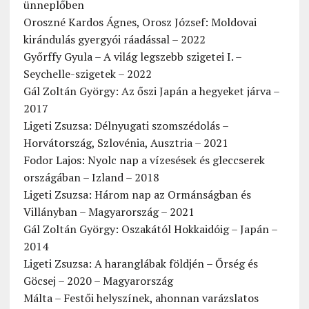
ünneplőben
Oroszné Kardos Ágnes, Orosz József: Moldovai
kirándulás gyergyói ráadással – 2022
Győrffy Gyula – A világ legszebb szigetei I. –
Seychelle-szigetek – 2022
Gál Zoltán György: Az őszi Japán a hegyeket járva –
2017
Ligeti Zsuzsa: Délnyugati szomszédolás –
Horvátország, Szlovénia, Ausztria – 2021
Fodor Lajos: Nyolc nap a vízesések és gleccserek
országában – Izland – 2018
Ligeti Zsuzsa: Három nap az Ormánságban és
Villányban – Magyarország – 2021
Gál Zoltán György: Oszakától Hokkaidóig – Japán –
2014
Ligeti Zsuzsa: A haranglábak földjén – Őrség és
Göcsej – 2020 – Magyarország
Málta – Festői helyszínek, ahonnan varázslatos