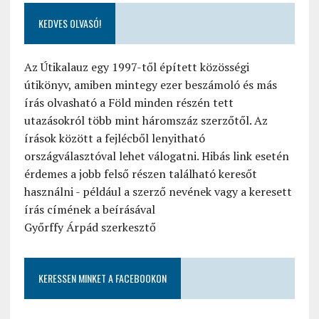
KEDVES OLVASÓ!
Az Útikalauz egy 1997-től épített közösségi
útikönyv, amiben mintegy ezer beszámoló és más
írás olvasható a Föld minden részén tett
utazásokról több mint háromszáz szerzőtől. Az
írások között a fejlécből lenyitható
országválasztóval lehet válogatni. Hibás link esetén
érdemes a jobb felső részen található keresőt
használni - például a szerző nevének vagy a keresett
írás címének a beírásával
Győrffy Árpád szerkesztő
KERESSEN MINKET A FACEBOOKON