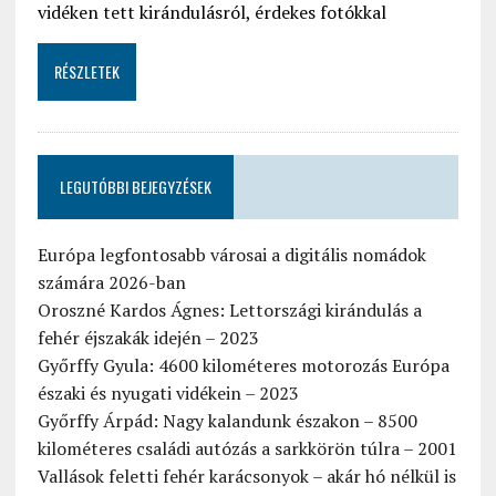
vidéken tett kirándulásról, érdekes fotókkal
RÉSZLETEK
LEGUTÓBBI BEJEGYZÉSEK
Európa legfontosabb városai a digitális nomádok
számára 2026-ban
Oroszné Kardos Ágnes: Lettországi kirándulás a
fehér éjszakák idején – 2023
Győrffy Gyula: 4600 kilométeres motorozás Európa
északi és nyugati vidékein – 2023
Győrffy Árpád: Nagy kalandunk északon – 8500
kilométeres családi autózás a sarkkörön túlra – 2001
Vallások feletti fehér karácsonyok – akár hó nélkül is