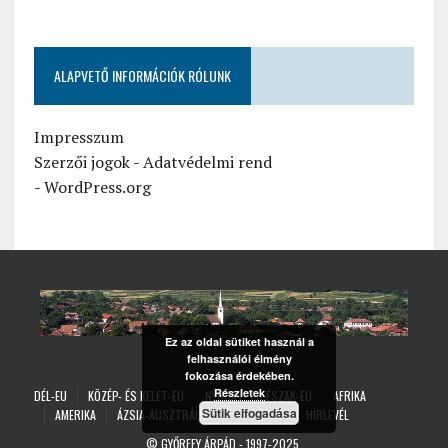
ALAPVETŐ INFORMÁCIÓK RÓLUNK
Impresszum
Szerzői jogok
-
Adatvédelmi rend
-
WordPress.org
Ez az oldal sütiket használ a
felhasználói élmény
fokozása érdekében.
Részletek
DÉL-EU
KÖZÉP- ÉS KELET-EU
NYUGAT- ÉS ÉSZAK-EU
AFRIKA
Sütik elfogadása
AMERIKA
ÁZSIA-AUSZTRÁLIA
ÁLTALÁNOS
HÍRLEVÉL
©
GYŐRFFY ÁRPÁD
- 1997-2025.