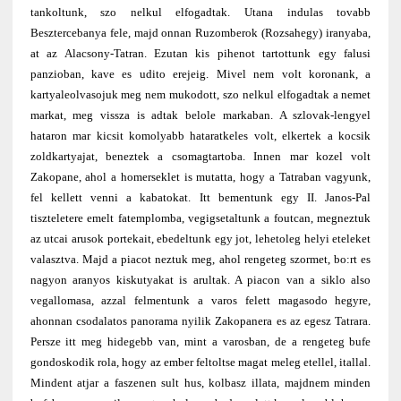
tankoltunk, szo nelkul elfogadtak. Utana indulas tovabb
Besztercebanya fele, majd onnan Ruzomberok (Rozsahegy) iranyaba,
at az Alacsony-Tatran. Ezutan kis pihenot tartottunk egy falusi
panzioban, kave es udito erejeig. Mivel nem volt koronank, a
kartyaleolvasojuk meg nem mukodott, szo nelkul elfogadtak a nemet
markat, meg vissza is adtak belole markaban. A szlovak-lengyel
hataron mar kicsit komolyabb hataratkeles volt, elkertek a kocsik
zoldkartyajat, beneztek a csomagtartoba. Innen mar kozel volt
Zakopane, ahol a homerseklet is mutatta, hogy a Tatraban vagyunk,
fel kellett venni a kabatokat. Itt bementunk egy II. Janos-Pal
tiszteletere emelt fatemplomba, vegigsetaltunk a foutcan, megneztuk
az utcai arusok portekait, ebedeltunk egy jot, lehetoleg helyi eteleket
valasztva. Majd a piacot neztuk meg, ahol rengeteg szormet, bo:rt es
nagyon aranyos kiskutyakat is arultak. A piacon van a siklo also
vegallomasa, azzal felmentunk a varos felett magasodo hegyre,
ahonnan csodalatos panorama nyilik Zakopanera es az egesz Tatrara.
Persze itt meg hidegebb van, mint a varosban, de a rengeteg bufe
gondoskodik rola, hogy az ember feltoltse magat meleg etellel, itallal.
Mindent atjar a faszenen sult hus, kolbasz illata, majdnem minden