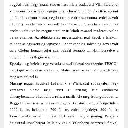
negyed nem nagy szam, erosen hasonlit a budapesti VIII. keruletre,
van benne egy szep zsinagoga meg nehany templom. Az etterem, amit
talaltunk, viszont kicsit megdobbento volt a szamomra, erdekes volt
pl., hogy minden asztal es szek kulonbozo volt, mintha a haboruban
ezeket tudtak volna megmenteni az itt lakok es azzal rendeztek volna
be az ettermet. Az ablakkeretek megsargulva, regi kepek a falakon,
minden az egyszeruseg jegyeben. Ehhez kepest a solet eleg keves volt
es a Globus konzervsolet sem sokkal roszabb … Nem beszelve a
helybeli pincer flegmasagarol …
Ejszaka meg belefert egy vasarlas a szallodaval szomszedos TESCO -
ban, tajekozodvan az arakrol, kinalatrol, amit be kell latni, gazdagabb
meg a mienknel is.
Masnap reggel kocsival indultunk a Wieliczkai sobanyaba, nagy
varakozas elozte meg, mert a tarsasag fele csodalatos
elmenybeszamolokat hallott rola, a masik fele meg lehangolobbat …
Reggel tizkor nyit a banya az egyeni turistak elott, kipengettuk a
2000 ft.- os belepoket, 700 ft. -os video engedelyt, 300 ft.- os
fotoengedelyt es elindultunk 110 meter melyre, gyalog. Persze a
bejaratnal kozelharcot kellett vivni a kulonbozo nemzetek fiaival,