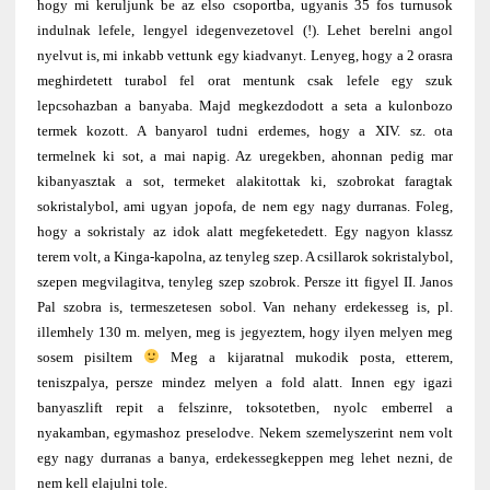
hogy mi keruljunk be az elso csoportba, ugyanis 35 fos turnusok
indulnak lefele, lengyel idegenvezetovel (!). Lehet berelni angol
nyelvut is, mi inkabb vettunk egy kiadvanyt. Lenyeg, hogy a 2 orasra
meghirdetett turabol fel orat mentunk csak lefele egy szuk
lepcsohazban a banyaba. Majd megkezdodott a seta a kulonbozo
termek kozott. A banyarol tudni erdemes, hogy a XIV. sz. ota
termelnek ki sot, a mai napig. Az uregekben, ahonnan pedig mar
kibanyasztak a sot, termeket alakitottak ki, szobrokat faragtak
sokristalybol, ami ugyan jopofa, de nem egy nagy durranas. Foleg,
hogy a sokristaly az idok alatt megfeketedett. Egy nagyon klassz
terem volt, a Kinga-kapolna, az tenyleg szep. A csillarok sokristalybol,
szepen megvilagitva, tenyleg szep szobrok. Persze itt figyel II. Janos
Pal szobra is, termeszetesen sobol. Van nehany erdekesseg is, pl.
illemhely 130 m. melyen, meg is jegyeztem, hogy ilyen melyen meg
sosem pisiltem
Meg a kijaratnal mukodik posta, etterem,
teniszpalya, persze mindez melyen a fold alatt. Innen egy igazi
banyaszlift repit a felszinre, toksotetben, nyolc emberrel a
nyakamban, egymashoz preselodve. Nekem szemelyszerint nem volt
egy nagy durranas a banya, erdekessegkeppen meg lehet nezni, de
nem kell elajulni tole.