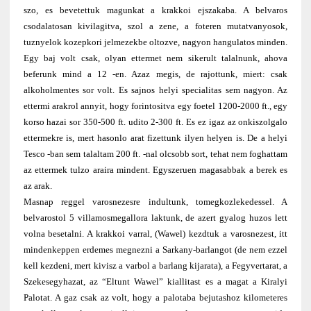
szo, es bevetettuk magunkat a krakkoi ejszakaba. A belvaros
csodalatosan kivilagitva, szol a zene, a foteren mutatvanyosok,
tuznyelok kozepkori jelmezekbe oltozve, nagyon hangulatos minden.
Egy baj volt csak, olyan ettermet nem sikerult talalnunk, ahova
beferunk mind a 12 -en. Azaz megis, de rajottunk, miert: csak
alkoholmentes sor volt. Es sajnos helyi specialitas sem nagyon. Az
ettermi arakrol annyit, hogy forintositva egy foetel 1200-2000 ft., egy
korso hazai sor 350-500 ft. udito 2-300 ft. Es ez igaz az onkiszolgalo
ettermekre is, mert hasonlo arat fizettunk ilyen helyen is. De a helyi
Tesco -ban sem talaltam 200 ft. -nal olcsobb sort, tehat nem foghattam
az ettermek tulzo araira mindent. Egyszeruen magasabbak a berek es
az arak.
Masnap reggel varosnezesre indultunk, tomegkozlekedessel. A
belvarostol 5 villamosmegallora laktunk, de azert gyalog huzos lett
volna besetalni. A krakkoi varral, (Wawel) kezdtuk a varosnezest, itt
mindenkeppen erdemes megnezni a Sarkany-barlangot (de nem ezzel
kell kezdeni, mert kivisz a varbol a barlang kijarata), a Fegyvertarat, a
Szekesegyhazat, az “Eltunt Wawel” kiallitast es a magat a Kiralyi
Palotat. A gaz csak az volt, hogy a palotaba bejutashoz kilometeres