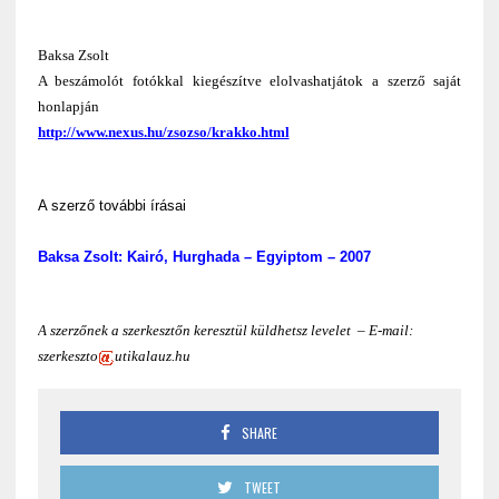
Baksa Zsolt
A beszámolót fotókkal kiegészítve elolvashatjátok a szerző saját
honlapján
http://www.nexus.hu/zsozso/krakko.html
A szerző további írásai
Baksa Zsolt: Kairó, Hurghada – Egyiptom – 2007
A szerzőnek a szerkesztőn keresztül küldhetsz levelet – E-mail:
szerkeszto
utikalauz.hu
SHARE
TWEET