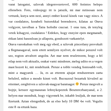
varat latogatni, szlovak idegenvezetovel, 600 forintos belepo
elleneben. Foto, videojegy itt is jatszik, mi mar rutinosan nem
vettunk, kutya sem nezi, annyi ember kozul kinek van vagy nincs. A
var csodalatos, korabeli butorokkal berendezve, kilatas az Orava
volgyere, tavolban a Tatra hofodte csucsai. 1 oras tura, de tenyleg
vetek kihagyni, csodalatos ! Erdekes, hogy ennyire epen megmaradt,
ritkan latni hasonloan jo allapotu, gondozott varkastelyt.
Orava varoskaban volt meg egy ebed, a szlovak pincerlany provokalt
a flegmasagaval, nem ertett semilyen nyelvet, de mikor penzrol volt
szo, rogton atvaltott angolra. Azt mar nem reszletezem, hogy a fel
etlap nem volt aktualis, orakat varni mindenre, meleg udito es a vegen
mast hozott ki, mit rendeltunk. Persze a tobbi vendeg fontosabb volt,
mint a magyarok … Ja, es az etterem ajtajat rendszeresen zarta
belulrol, mikor a mosdo kinnt volt. Bucsuzoul bezartuk kivulrol az
ettermet, oregbitven a szlovak-magyar baratsagot
Persze megvolt a
bojtje, ketszer egymasutan lefenykepeztek Besztercebanyanal, a 2.
helyen mar mondtuk, hogy vigyemek be, inkabb leuljuk, de mar nem
fizetunk. Aztan elengedtek, de az elso hely 10 DM -be volt. Vegulis
este 8 -ra ertunk haza.