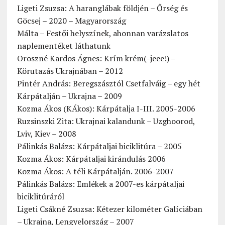
Ligeti Zsuzsa: A haranglábak földjén – Őrség és
Göcsej – 2020 – Magyarország
Málta – Festői helyszínek, ahonnan varázslatos
naplementéket láthatunk
Oroszné Kardos Ágnes: Krím krém(-jeee!) –
Körutazás Ukrajnában – 2012
Pintér András: Beregszásztól Csetfalváig – egy hét
Kárpátalján – Ukrajna – 2009
Kozma Ákos (KÁkos): Kárpátalja I-III. 2005-2006
Ruzsinszki Zita: Ukrajnai kalandunk – Uzghoorod,
Lviv, Kiev – 2008
Pálinkás Balázs: Kárpátaljai biciklitúra – 2005
Kozma Ákos: Kárpátaljai kirándulás 2006
Kozma Ákos: A téli Kárpátalján. 2006-2007
Pálinkás Balázs: Emlékek a 2007-es kárpátaljai
biciklitúráról
Ligeti Csákné Zsuzsa: Kétezer kilométer Galíciában
– Ukrajna, Lengyelország – 2007