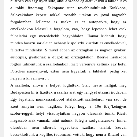
bufeben van egy ilyen suto, ahol a szabad eg alatt keszul a rablohus es
a tobbi finomsag. Zakopane utan tovabbindultunk Krakkoba,
Szlovakiahoz kepest sokkal roszabb utakon es joval nagyobb
forgalomban. Jellemzo az utakra es az autoparkra, hogy az
emelkedokon lelassul a forgalom, van, hogy lepesben lehet csak
felhaladni egy meredekebb hegyoldalon. Hamar kiderult, hogy
minden hosszu sor elejen nehany kispolszki kuzdott az emelkedovel,
feltartva mindenkit. S mivel ebben az orszagban ez nagyon gyakori
autotipus, gyakoriak a dugok az orszagutakon. Beerve Krakkoba
rogton tulmentunk a szallodankon, mert versenyre keltunk egy helyi
Porsches aranyifjuval, aztan nem figyeltuk a tablakat, pedig ket
helyen is ki van irva …
A szalloda, ahova a helyet foglaltuk, Start nevre hallgat, meg
Budapesten ki is fizettuk a szallas arat egy lengyel utazasi irodaban.
Egy lepattant munkasszallobol atalakitott szallodarol van szo, de
azert annyira nem tragikus, foleg, hogy a 10e ft/ej/ketagyas
szoba+reggeli helyi viszonylatban nagyon olcsonak tunik. Kicsit
magasabb arak vannak, mint nalunk, foleg a szolgaltatasoke. Ennel
olcsobban nem sikerult egyebkent szallast talalni. Szoval
becsekkoltunk a keglibe, tudomasul vettuk, hogy nem a Ritzrol van