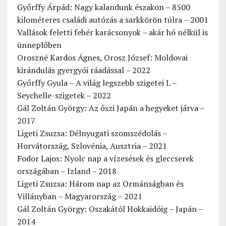
Győrffy Árpád: Nagy kalandunk északon – 8500
kilométeres családi autózás a sarkkörön túlra – 2001
Vallások feletti fehér karácsonyok – akár hó nélkül is
ünneplőben
Oroszné Kardos Ágnes, Orosz József: Moldovai
kirándulás gyergyói ráadással – 2022
Győrffy Gyula – A világ legszebb szigetei I. –
Seychelle-szigetek – 2022
Gál Zoltán György: Az őszi Japán a hegyeket járva –
2017
Ligeti Zsuzsa: Délnyugati szomszédolás –
Horvátország, Szlovénia, Ausztria – 2021
Fodor Lajos: Nyolc nap a vízesések és gleccserek
országában – Izland – 2018
Ligeti Zsuzsa: Három nap az Ormánságban és
Villányban – Magyarország – 2021
Gál Zoltán György: Oszakától Hokkaidóig – Japán –
2014