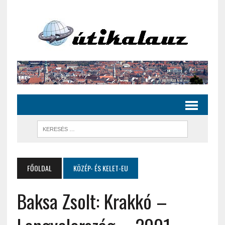
FŐOLDAL
KÖZÉP- ÉS KELET-EU
Baksa Zsolt: Krakkó –