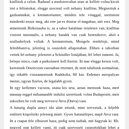
kiallitok a celon. Radasul a rendszervaltas utan at kellett volna kicsit
irni a feliratokat, elegge szocreal volt nehany kiallitas. Megneztuk a
gazkamrakat, a krematoriumot, minden tele viraggal, szerintem
mindenki nezze meg, aki erre jar es dontse el magaban, mit erez. Meg
atmentunk Birkenauba is, az a tabor hatalmas teruleten van, kiallitas
viszont minimalis, a nehany barakk van csak berendezve, ahol a
szallashelyek voltak. A krematorium, Mengele rendeloje, mind
felrobbantva, jelenleg is osszedolt allapotaban. Ebben a taborban
vettek fel nehany jelenetet a Schindler listájában, fel lehet ismerni. Ja,
belepo nincs, csak a parkolasert kell fizetni. Itt mar elegge keson volt,
kerestunk Oswieczim varosaban ettermet, de nem talaltunk normalisat,
igy inkabb visszamentunk Krakkoba, 60 km. Erdemes autopalyan
menni, ugyan fizetos, de legalabb gyors.
Itt egy kellemes vacsora, utana kis seta, aztan mentunk haza, mert
masnap reggel mihamarabb indulni szerettunk volna Budapestre, mert
utkozben be volt meg tervezve Arva (Orava) vara.
A hatarig dupla annyi ido alatt ertunk, mint terveztuk, a feljebb
emlitett kispolszki jelenseg miatt. Gyors hataratlepes, majd Arva vara.
Itt a csapat fele elhuzott haza, pedig nem tudtak, mit hagytak ki. Kb.
negyed orat kellett varni, itt csak szervezett csoportokban lehet a