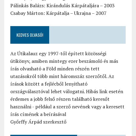
Pálinkás Balázs: Kirándulás Kárpátaljára – 2003
Csabay Márton: Kárpátalja – Ukrajna – 2007
KEDVES OLVASÓ!
Az Útikalauz egy 1997-től épített közösségi
útikönyv, amiben mintegy ezer beszámoló és más
írás olvasható a Föld minden részén tett
utazásokról több mint háromszáz szerzőtől. Az
írások között a fejlécből lenyitható
országválasztóval lehet válogatni. Hibás link esetén
érdemes a jobb felső részen található keresőt
használni - például a szerző nevének vagy a keresett
írás címének a beírásával
Győrffy Árpád szerkesztő