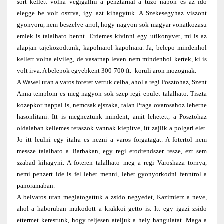
sort kellett volna vegigallni a penztarnal a tuzo napon es az ido
elegge be volt osztva, igy azt kihagytuk. A Szekesegyhaz viszont
gyonyoru, nem beszelve arrol, hogy nagyon sok magyar vonatkozasu
emlek is talalhato bennt. Erdemes kivinni egy utikonyvet, mi is az
alapjan tajekozodtunk, kapolnarol kapolnara. Ja, belepo mindenhol
kellett volna elvileg, de vasarnap leven nem mindenhol kertek, ki is
volt irva. A belepok egyebkent 300-700 ft.- koruli aron mozognak.
A Wawel utan a varos foteret vettuk celba, ahol a regi Posztohaz, Szent
Anna templom es meg nagyon sok szep regi epulet talalhato. Tiszta
kozepkor nappal is, nemcsak ejszaka, talan Praga ovarosahoz lehetne
hasonlitani. Itt is megneztunk mindent, amit lehetett, a Posztohaz
oldalaban kellemes teraszok vannak kiepitve, itt zajlik a polgari elet.
Jo itt leulni egy italra es nezni a varos forgatagat. A fotertol nem
messze talalhato a Barbakan, egy regi erodrendszer resze, ezt sem
szabad kihagyni. A foteren talalhato meg a regi Varoshaza tornya,
nemi penzert ide is fel lehet menni, lehet gyonyorkodni fenntrol a
panoramaban.
A belvaros utan meglatogattuk a zsido negyedet, Kazimierz a neve,
ahol a haboruban mukodott a krakkoi getto is. Itt egy igazi zsido
ettermet kerestunk, hogy teljesen ateljuk a hely hangulatat. Maga a