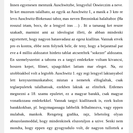
Innen egyenesen mentunk Auschwitzbe, lengyelul Oswieczim a neve.
Itt ket muzeum talalhato, az egyik az Auschwitz I., a masik a 3 km- re
levo Auschwitz-Birkenaui tabor, mas neven Brezninkai halaltabor. (Ha
rosszul irtam, bocs, de a lengyel iras …) . Itt a tarsasag ket reszre
szakadt, marmint ami az ideologiat illeti, de abban mindenki
egyetertett, hogy nagyon hatasvadasz az egesz kiallitas. Vannak ervek
pro es kontra, ebbe nem folynek bele, de teny, hogy a bejaratnal par
eve a 4 millio aldozatot hirdeto tablat atcsereltek “sokezer” aldozatra.
En szemelyszerint a taborra es a targyi emlekekre voltam kivancsi,
hoszen kepet, filmet, ujsagcikket lattam mar eleget. Na, ez
utobbiakbol volt a legtobb. Auschwitz 1. egy regi lengyel laktanyabol
lett kenyszermunkatabor, miutan a nemetek elfoglaltak, csak
teglaepuletek talalhatoak, ezekben laktak az eliteltek. Erdemes
megnezni a 18. szamu epuletet, ez a magyar barakk, csak magyar
vonatkozasu emlekekkel. Vannak targyi kiallitasok is, ezek kulon
barakkokban, pl. hegymagassagu labbelik felhalmozva, vagy eppen
mulabak, mankok. Rengeteg grafika, rajz, lehetoleg olyan
abrazolasmoddal, hogy mindenkinek elszoruljon a szive. Senki nem
mondta, hogy eppen egy gyogyudulo volt, de nagyon tullottek a