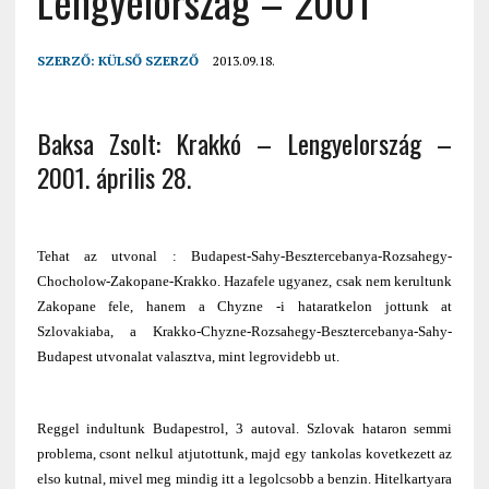
Lengyelország – 2001
SZERZŐ:
KÜLSŐ SZERZŐ
2013.09.18.
Baksa Zsolt: Krakkó – Lengyelország –
2001. április 28.
Tehat az utvonal : Budapest-Sahy-Besztercebanya-Rozsahegy-
Chocholow-Zakopane-Krakko. Hazafele ugyanez, csak nem kerultunk
Zakopane fele, hanem a Chyzne -i hataratkelon jottunk at
Szlovakiaba, a Krakko-Chyzne-Rozsahegy-Besztercebanya-Sahy-
Budapest utvonalat valasztva, mint legrovidebb ut.
Reggel indultunk Budapestrol, 3 autoval. Szlovak hataron semmi
problema, csont nelkul atjutottunk, majd egy tankolas kovetkezett az
elso kutnal, mivel meg mindig itt a legolcsobb a benzin. Hitelkartyara