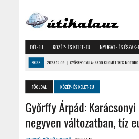
DÉL-EU
KÖZÉP- ÉS KELET-EU
NYUGAT- ÉS ÉSZAK-
FRISS
2023.12.09.
|
GYŐRFFY GYULA: 4600 KILOMÉTERES MOTOROZ
2023.11.17.
|
GYŐRFFY ÁRPÁD: NAGY KALANDUNK ÉSZAKON – 8500 KIL
2022.12.21.
|
VALLÁSOK FELETTI FEHÉR KARÁCSONYOK – AKÁR HÓ NÉL
FŐOLDAL
KÖZÉP- ÉS KELET-EU
2022.12.11.
|
OROSZNÉ KARDOS ÁGNES, OROSZ JÓZSEF: MOLDOVAI KI
Győrffy Árpád: Karácsonyi
2022.03.08.
|
GYŐRFFY GYULA – A VILÁG LEGSZEBB SZIGETEI I. – SEY
2022.02.26.
|
GÁL ZOLTÁN GYÖRGY: AZ ŐSZI JAPÁN A HEGYEKET JÁRVA
negyven változatban, tíz e
2022.02.24.
|
LIGETI ZSUZSA: DÉLNYUGATI SZOMSZÉDOLÁS – HORVÁ
2022.02.12.
|
FODOR LAJOS: NYOLC NAP A VÍZESÉSEK ÉS GLECCSEREK