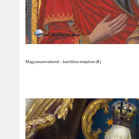
Magyarszarvaskend – katolikus templom (R)