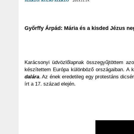
SZERZŐ:
KÜLSŐ SZERZŐ
2015.11.19.
2026.04.01.
|
EURÓPA LEGFONTOSABB VÁROSAI A DIGITÁLIS NOMÁD
2023.12.24.
|
OROSZNÉ KARDOS ÁGNES: LETTORSZÁGI KIRÁNDULÁS A 
Győrffy Árpád: Mária és a kisded Jézus ne
Karácsonyi üdvözlőlapnak összegyűjtöttem azok
készítettem Európa különböző országaiban. A k
dalára
. Az ének eredetileg egy protestáns dicsér
írt a 17. század elején.