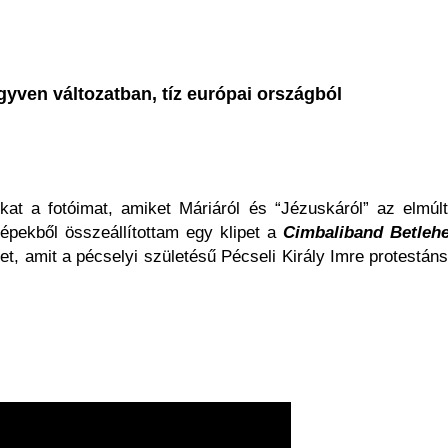
OK SZÁMÁRA 2026-BAN
FEHÉR ÉJSZAKÁK IDEJÉN – 2023
gyven változatban, tíz európai országból
at a fotóimat, amiket Máriáról és “Jézuskáról” az elmúl
épekből összeállítottam egy klipet a
Cimbaliband Betleh
et, amit a pécselyi születésű Pécseli Király Imre protestáns