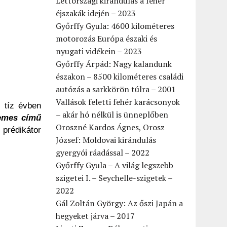
Lettországi kirándulás a fehér
éjszakák idején – 2023
Győrffy Gyula: 4600 kilométeres
motorozás Európa északi és
nyugati vidékein – 2023
Győrffy Árpád: Nagy kalandunk
északon – 8500 kilométeres családi
autózás a sarkkörön túlra – 2001
Vallások feletti fehér karácsonyok
t tíz évben
– akár hó nélkül is ünneplőben
emes című
Oroszné Kardos Ágnes, Orosz
 prédikátor
József: Moldovai kirándulás
gyergyói ráadással – 2022
Győrffy Gyula – A világ legszebb
szigetei I. – Seychelle-szigetek –
2022
Gál Zoltán György: Az őszi Japán a
hegyeket járva – 2017