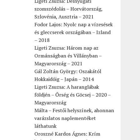
Ligeti Zsuzsa: Délnyugati
szomszédolás – Horvátország,
Szlovénia, Ausztria – 2021
Fodor Lajos: Nyolc nap a vízesések
és gleccserek országában – Izland
– 2018
Ligeti Zsuzsa: Három nap az
Ormánságban és Villányban –
Magyarország – 2021
Gál Zoltán György: Oszakától
Hokkaidóig – Japán – 2014
Ligeti Zsuzsa: A haranglábak
földjén – Őrség és Göcsej – 2020 –
Magyarország
Málta – Festői helyszínek, ahonnan
varázslatos naplementéket
láthatunk
Oroszné Kardos Ágnes: Krím