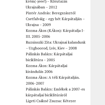
krém(-jeee!) – Körutazás
Ukrajnában – 2012
Pintér András: Beregszásztól
Csetfalváig – egy hét Kárpátalján –
Ukrajna – 2009
Kozma Ákos (KÁkos): Kárpátalja I-
III. 2005-2006
Ruzsinszki Zita: Ukrajnai kalandunk
– Uzghoorod, Lviv, Kiev – 2008
Pálinkás Balázs: Kárpátaljai
biciklitúra – 2005
Kozma Ákos: Kárpátaljai
kirándulás 2006
Kozma Ákos: A téli Kárpátalján.
2006-2007
Pálinkás Balázs: Emlékek a 2007-es
kárpátaljai biciklitúráról
Ligeti Csákné Zsuzsa: Kétezer