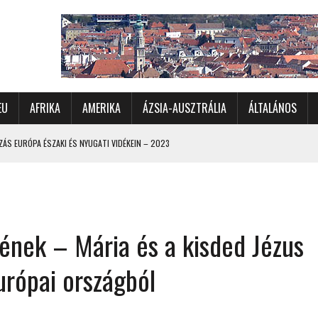
EU
AFRIKA
AMERIKA
ÁZSIA-AUSZTRÁLIA
ÁLTALÁNOS
ÁS EURÓPA ÉSZAKI ÉS NYUGATI VIDÉKEIN – 2023
OMÉTERES CSALÁDI AUTÓZÁS A SARKKÖRÖN TÚLRA – 2001
KÜL IS ÜNNEPLŐBEN
RÁNDULÁS GYERGYÓI RÁADÁSSAL – 2022
 ének – Mária és a kisded Jézus
CHELLE-SZIGETEK – 2022
 – 2017
urópai országból
TORSZÁG, SZLOVÉNIA, AUSZTRIA – 2021
 ORSZÁGÁBAN – IZLAND – 2018