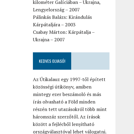
kilométer Galíciában – Ukrajna,
Lengyelország – 2007
Pálinkás Balázs: Kirándulás
Kárpátaljára – 2003
Csabay Márton: Kárpátalja –
Ukrajna – 2007
KEDVES OLVASÓ!
Az Útikalauz egy 1997-től épített
közösségi útikönyv, amiben
mintegy ezer beszámoló és más
írás olvasható a Föld minden
részén tett utazásokról több mint
háromszáz szerzőtől. Az írások
között a fejlécből lenyitható
országválasztóval lehet válogatni.