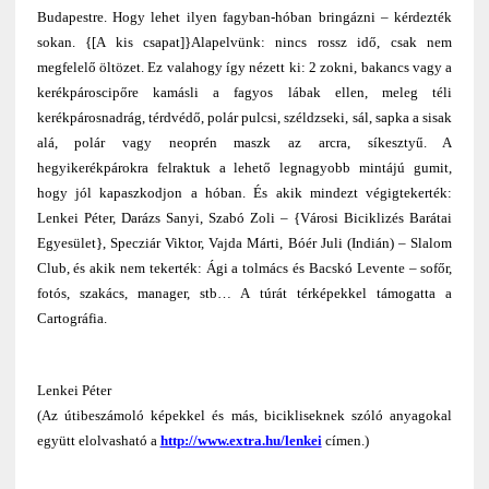
Budapestre. Hogy lehet ilyen fagyban-hóban bringázni – kérdezték
sokan. {[A kis csapat]}Alapelvünk: nincs rossz idő, csak nem
megfelelő öltözet. Ez valahogy így nézett ki: 2 zokni, bakancs vagy a
kerékpároscipőre kamásli a fagyos lábak ellen, meleg téli
kerékpárosnadrág, térdvédő, polár pulcsi, széldzseki, sál, sapka a sisak
alá, polár vagy neoprén maszk az arcra, síkesztyű. A
hegyikerékpárokra felraktuk a lehető legnagyobb mintájú gumit,
hogy jól kapaszkodjon a hóban. És akik mindezt végigtekerték:
Lenkei Péter, Darázs Sanyi, Szabó Zoli – {Városi Biciklizés Barátai
Egyesület}, Specziár Viktor, Vajda Márti, Bóér Juli (Indián) – Slalom
Club, és akik nem tekerték: Ági a tolmács és Bacskó Levente – sofőr,
fotós, szakács, manager, stb… A túrát térképekkel támogatta a
Cartográfia.
Lenkei Péter
(Az útibeszámoló képekkel és más, bicikliseknek szóló anyagokal
együtt elolvasható a
http://www.extra.hu/lenkei
címen.)