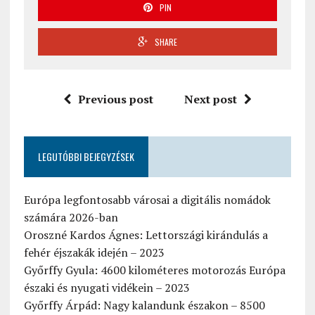
PIN
SHARE
Previous post
Next post
LEGUTÓBBI BEJEGYZÉSEK
Európa legfontosabb városai a digitális nomádok
számára 2026-ban
Oroszné Kardos Ágnes: Lettországi kirándulás a
fehér éjszakák idején – 2023
Győrffy Gyula: 4600 kilométeres motorozás Európa
északi és nyugati vidékein – 2023
Győrffy Árpád: Nagy kalandunk északon – 8500