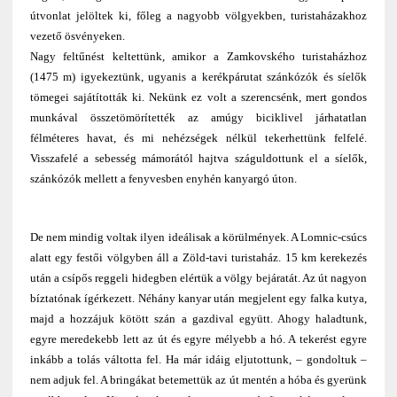
útvonlat jelöltek ki, főleg a nagyobb völgyekben, turistaházakhoz
vezető ösvényeken.
Nagy feltűnést keltettünk, amikor a Zamkovského turistaházhoz
(1475 m) igyekeztünk, ugyanis a kerékpárutat szánkózók és síelők
tömegei sajátították ki. Nekünk ez volt a szerencsénk, mert gondos
munkával összetömörítették az amúgy biciklivel járhatatlan
félméteres havat, és mi nehézségek nélkül tekerhettünk felfelé.
Visszafelé a sebesség mámorától hajtva száguldottunk el a síelők,
szánkózók mellett a fenyvesben enyhén kanyargó úton.
De nem mindig voltak ilyen ideálisak a körülmények. A Lomnic-csúcs
alatt egy festői völgyben áll a Zöld-tavi turistaház. 15 km kerekezés
után a csípős reggeli hidegben elértük a völgy bejáratát. Az út nagyon
bíztatónak ígérkezett. Néhány kanyar után megjelent egy falka kutya,
majd a hozzájuk kötött szán a gazdival együtt. Ahogy haladtunk,
egyre meredekebb lett az út és egyre mélyebb a hó. A tekerést egyre
inkább a tolás váltotta fel. Ha már idáig eljutottunk, – gondoltuk –
nem adjuk fel. A bringákat betemettük az út mentén a hóba és gyerünk