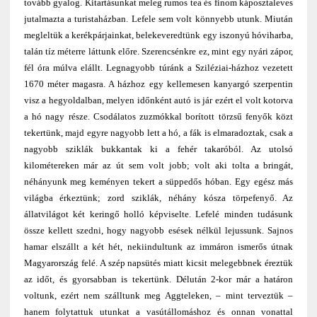
tovább gyalog. Kitartásunkat meleg rumos tea és finom káposztaleves
jutalmazta a turistaházban. Lefele sem volt könnyebb utunk. Miután
megleltük a kerékpárjainkat, belekeveredtünk egy iszonyú hóviharba,
talán tíz méterre láttunk előre. Szerencsénkre ez, mint egy nyári zápor,
fél óra múlva elállt. Legnagyobb túránk a Sziléziai-házhoz vezetett
1670 méter magasra. A házhoz egy kellemesen kanyargó szerpentin
visz a hegyoldalban, melyen időnként autó is jár ezért el volt kotorva
a hó nagy része. Csodálatos zuzmókkal borított törzsű fenyők közt
tekertünk, majd egyre nagyobb lett a hó, a fák is elmaradoztak, csak a
nagyobb sziklák bukkantak ki a fehér takaróból. Az utolsó
kilométereken már az út sem volt jobb; volt aki tolta a bringát,
néhányunk meg keményen tekert a süppedős hóban. Egy egész más
világba érkeztünk; zord sziklák, néhány kósza törpefenyő. Az
állatvilágot két keringő holló képviselte. Lefelé minden tudásunk
össze kellett szedni, hogy nagyobb esések nélkül lejussunk. Sajnos
hamar elszállt a két hét, nekiindultunk az immáron ismerős útnak
Magyarország felé. A szép napsütés miatt kicsit melegebbnek éreztük
az időt, és gyorsabban is tekertünk. Délután 2-kor már a határon
voltunk, ezért nem szálltunk meg Aggteleken, – mint terveztük –
hanem folytattuk utunkat a vasútállomáshoz és onnan vonattal