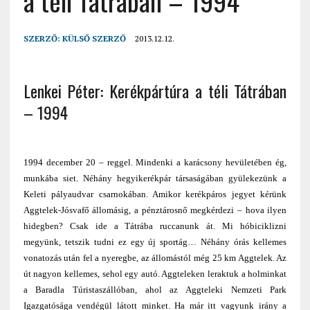
a téli Tátrában – 1994
SZERZŐ:
KÜLSŐ SZERZŐ
2013.12.12.
Lenkei Péter: Kerékpártúra a téli Tátrában
– 1994
1994 december 20 – reggel. Mindenki a karácsony hevületében ég,
munkába siet. Néhány hegyikerékpár társaságában gyülekezünk a
Keleti pályaudvar csarnokában. Amikor kerékpáros jegyet kérünk
Aggtelek-Jósvafő állomásig, a pénztárosnő megkérdezi – hova ilyen
hidegben? Csak ide a Tátrába ruccanunk át. Mi hóbiciklizni
megyünk, tetszik tudni ez egy új sportág… Néhány órás kellemes
vonatozás után fel a nyeregbe, az állomástól még 25 km Aggtelek. Az
út nagyon kellemes, sehol egy autó. Aggteleken leraktuk a holminkat
a Baradla Túristaszállóban, ahol az Aggteleki Nemzeti Park
Igazgatósága vendégül látott minket. Ha már itt vagyunk irány a