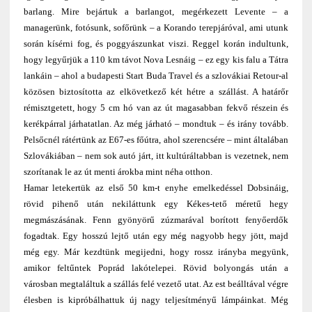
barlang. Mire bejártuk a barlangot, megérkezett Levente – a
managerünk, fotósunk, sofőrünk – a Korando terepjáróval, ami utunk
során kísérni fog, és poggyászunkat viszi. Reggel korán indultunk,
hogy legyűrjük a 110 km távot Nova Lesnáig – ez egy kis falu a Tátra
lankáin – ahol a budapesti Start Buda Travel és a szlovákiai Retour-al
közösen biztosította az elkövetkező két hétre a szállást. A határőr
rémisztgetett, hogy 5 cm hó van az út magasabban fekvő részein és
kerékpárral járhatatlan. Az még járható – mondtuk – és irány tovább.
Pelsőcnél rátértünk az E67-es főútra, ahol szerencsére – mint általában
Szlovákiában – nem sok autó járt, itt kultúráltabban is vezetnek, nem
szorítanak le az út menti árokba mint néha otthon.
Hamar letekertük az első 50 km-t enyhe emelkedéssel Dobsináig,
rövid pihenő után nekiláttunk egy Kékes-tető méretű hegy
megmászásának. Fenn gyönyörű zúzmarával borított fenyőerdők
fogadtak. Egy hosszú lejtő után egy még nagyobb hegy jött, majd
még egy. Már kezdtünk megijedni, hogy rossz irányba megyünk,
amikor feltűntek Poprád lakótelepei. Rövid bolyongás után a
városban megtaláltuk a szállás felé vezető utat. Az est beálltával végre
élesben is kipróbálhattuk új nagy teljesítményű lámpáinkat. Még