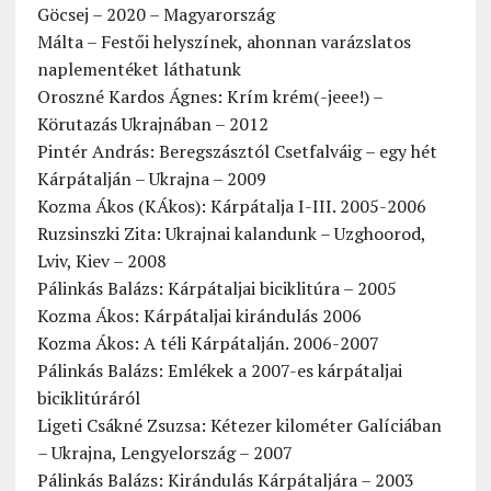
Göcsej – 2020 – Magyarország
Málta – Festői helyszínek, ahonnan varázslatos
naplementéket láthatunk
Oroszné Kardos Ágnes: Krím krém(-jeee!) –
Körutazás Ukrajnában – 2012
Pintér András: Beregszásztól Csetfalváig – egy hét
Kárpátalján – Ukrajna – 2009
Kozma Ákos (KÁkos): Kárpátalja I-III. 2005-2006
Ruzsinszki Zita: Ukrajnai kalandunk – Uzghoorod,
Lviv, Kiev – 2008
Pálinkás Balázs: Kárpátaljai biciklitúra – 2005
Kozma Ákos: Kárpátaljai kirándulás 2006
Kozma Ákos: A téli Kárpátalján. 2006-2007
Pálinkás Balázs: Emlékek a 2007-es kárpátaljai
biciklitúráról
Ligeti Csákné Zsuzsa: Kétezer kilométer Galíciában
– Ukrajna, Lengyelország – 2007
Pálinkás Balázs: Kirándulás Kárpátaljára – 2003