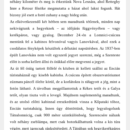
néhány kilométer és meg is érkeztünk Nova Lesnára, ahol Retteghy
Imre a Retour főnöke megmutatta a házat ahol lakni fogunk. Hát
bizony jól esett a forró zuhany a nagy hideg után.
Az elkövetkezendő két hétben sem maradtunk tétlenek, minden nap
nekivágtunk a hegyeknek – az időjárás függvényében – vagy
kerékpáron, vagy gyalog. December 24.-én a Lomnici-csúcsra
mentünk fel a kabinos felvonóval vagyis Lanovkával, ahol ezek a
csodálatos fényképek készültek a délutáni napsütésben. Az 1937-ben
épült Lanovkára nem volt egyszerű jegyet szerezni, még a Szenteste
előtt is sorba kellett állni és órákkal előre megvenni a jegyet.
Az út fél óráig tartott fölfelé és közben át kellett szállni az Encián
túristaháznál egy kisebb kabinba. A csúcsra épített obszervatóriumot
zúzmara páncél ölelte körül, de a korlátokra is ráfagyott a jég, mint a
fotón látható. A távolban megpillantottuk a Kékes tetőt és a Galya
tetőt, olyan tiszta volt a levegő. Majdnem naplementéig maradtunk,
és az utolsó előtti kabinnal ereszkedtünk vissza a Kőpataki tóhoz,
Encián turistaházig. Innen úgy döntöttünk, hogy legyalogolunk
Tátralomnicig, csak 900 méter szintkülönbség. Szerencsére nálunk
volt néhány zseblámpa, mert csak botorkálhattunk volna a kis túra
végére, mert igencsak ránksötétedett. A Tátrában sok hegyikerékpáros