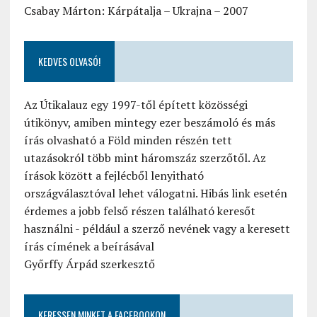
Csabay Márton: Kárpátalja – Ukrajna – 2007
KEDVES OLVASÓ!
Az Útikalauz egy 1997-től épített közösségi
útikönyv, amiben mintegy ezer beszámoló és más
írás olvasható a Föld minden részén tett
utazásokról több mint háromszáz szerzőtől. Az
írások között a fejlécből lenyitható
országválasztóval lehet válogatni. Hibás link esetén
érdemes a jobb felső részen található keresőt
használni - például a szerző nevének vagy a keresett
írás címének a beírásával
Győrffy Árpád szerkesztő
KERESSEN MINKET A FACEBOOKON