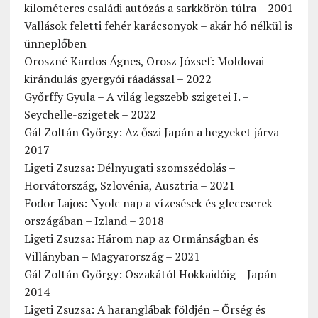
kilométeres családi autózás a sarkkörön túlra – 2001
Vallások feletti fehér karácsonyok – akár hó nélkül is
ünneplőben
Oroszné Kardos Ágnes, Orosz József: Moldovai
kirándulás gyergyói ráadással – 2022
Győrffy Gyula – A világ legszebb szigetei I. –
Seychelle-szigetek – 2022
Gál Zoltán György: Az őszi Japán a hegyeket járva –
2017
Ligeti Zsuzsa: Délnyugati szomszédolás –
Horvátország, Szlovénia, Ausztria – 2021
Fodor Lajos: Nyolc nap a vízesések és gleccserek
országában – Izland – 2018
Ligeti Zsuzsa: Három nap az Ormánságban és
Villányban – Magyarország – 2021
Gál Zoltán György: Oszakától Hokkaidóig – Japán –
2014
Ligeti Zsuzsa: A haranglábak földjén – Őrség és