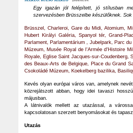
Egy igazán jól felépített, jó stílusban m
szervezésben Brüsszelbe készülőknek. Sok lá
Brüsszel, Charleroi, Gare du Midi, Atomium, 
Hubert Királyi Galéria, Spanyol tér, Grand-Pl
Parlament, Parlamentárium , Jubelpark, Parc du 
Múzeum, Musée Royal de l’Armée d’Histoire Milit
Royale, Eglise Saint Jacques-sur-Coudenberg,
des Beaux-Arts de Belgique, Place du Grand Sa
Csokoládé Múzeum, Koekelberg bazilika, Basiliq
Kevés olyan európai város van, amelynek nevét m
közrejátszott abban, hogy idei tavaszi hossz
májusban.
A látnivalók mellett az utazással, a váross
kapcsolatosan szerzett benyomásokat és tapasz
Utazás