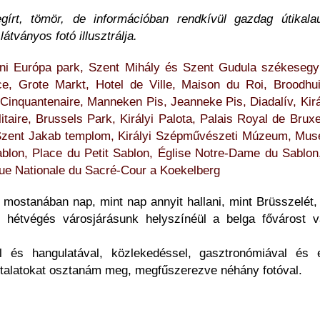
egírt, tömör, de információban rendkívül gazdag útikala
tványos fotó illusztrálja.
Mini Európa park, Szent Mihály és Szent Gudula székesegy
ace, Grote Markt, Hotel de Ville, Maison du Roi, Broodhu
Cinquantenaire, Manneken Pis, Jeanneke Pis, Diadalív, Kirá
aire, Brussels Park, Királyi Palota, Palais Royal de Bruxe
 Szent Jakab templom, Királyi Szépművészeti Múzeum, Mus
blon, Place du Petit Sablon, Église Notre-Dame du Sablo
ue Nationale du Sacré-Cour a Koekelberg
ostanában nap, mint nap annyit hallani, mint Brüsszelét, 
ú hétvégés városjárásunk helyszínéül a belga fővárost vá
al és hangulatával, közlekedéssel, gasztronómiával és 
talatokat osztanám meg, megfűszerezve néhány fotóval.