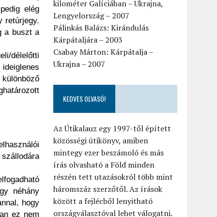
kilométer Galíciában – Ukrajna,
pedig elég
Lengyelország – 2007
 retúrjegy.
Pálinkás Balázs: Kirándulás
g a buszt a
Kárpátaljára – 2003
Csabay Márton: Kárpátalja –
i/délelőtti
Ukrajna – 2007
ideiglenes
 különböző
ghatározott
KEDVES OLVASÓ!
Az Útikalauz egy 1997-től épített
közösségi útikönyv, amiben
lhasználói
mintegy ezer beszámoló és más
szállodára
írás olvasható a Föld minden
részén tett utazásokról több mint
elfogadható
háromszáz szerzőtől. Az írások
ogy néhány
között a fejlécből lenyitható
annal, hogy
országválasztóval lehet válogatni.
ában ez nem