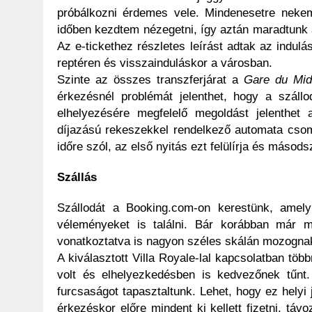
próbálkozni érdemes vele. Mindenesetre nekem
időben kezdtem nézegetni, így aztán maradtunk a 
Az e-tickethez részletes leírást adtak az indulá
reptéren és visszainduláskor a városban.
Szinte az összes transzferjárat a
Gare du Mid
érkezésnél problémát jelenthet, hogy a száll
elhelyezésére megfelelő megoldást jelenthet 
díjazású rekeszekkel rendelkező automata csoma
időre szól, az első nyitás ezt felülírja és másodsz
Szállás
Szállodát a Booking.com-on kerestünk, amel
véleményeket is találni. Bár korábban már m
vonatkoztatva is nagyon széles skálán mozognak,
A kiválasztott Villa Royale-lal kapcsolatban több
volt és elhelyezkedésben is kedvezőnek tűn
furcsaságot tapasztaltunk. Lehet, hogy ez helyi
érkezéskor előre mindent ki kellett fizetni, tá