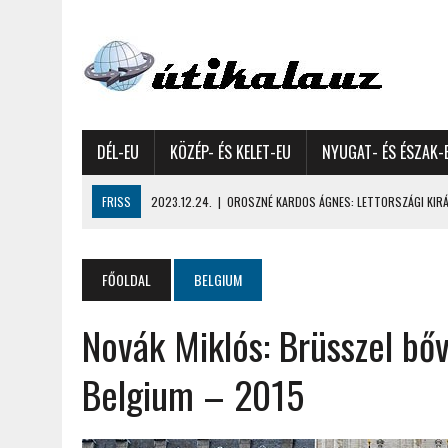
DÉL-EU
KÖZÉP- ÉS KELET-EU
NYUGAT- ÉS ÉSZAK-
FRISS
2023.12.24.
|
OROSZNÉ KARDOS ÁGNES: LETTORSZÁGI KIRÁN
2023.12.09.
|
GYŐRFFY GYULA: 4600 KILOMÉTERES MOTOROZÁS EURÓPA
2023.11.17.
|
GYŐRFFY ÁRPÁD: NAGY KALANDUNK ÉSZAKON – 8500 KIL
FŐOLDAL
BELGIUM
2022.12.21.
|
VALLÁSOK FELETTI FEHÉR KARÁCSONYOK – AKÁR HÓ NÉL
Novák Miklós: Brüsszel b
2022.12.11.
|
OROSZNÉ KARDOS ÁGNES, OROSZ JÓZSEF: MOLDOVAI KI
2022.03.08.
|
GYŐRFFY GYULA – A VILÁG LEGSZEBB SZIGETEI I. – SEY
Belgium – 2015
2022.02.26.
|
GÁL ZOLTÁN GYÖRGY: AZ ŐSZI JAPÁN A HEGYEKET JÁRVA
2022.02.24.
|
LIGETI ZSUZSA: DÉLNYUGATI SZOMSZÉDOLÁS – HORVÁ