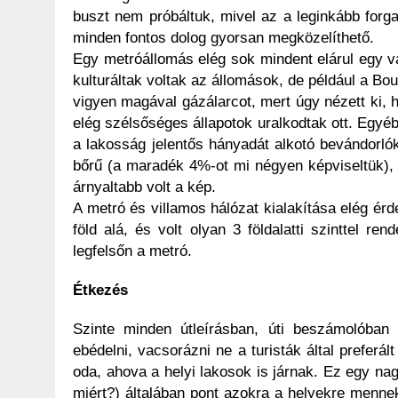
buszt nem próbáltuk, mivel az a leginkább forg
minden fontos dolog gyorsan megközelíthető.
Egy metróállomás elég sok mindent elárul egy vá
kulturáltak voltak az állomások, de például a Bou
vigyen magával gázálarcot, mert úgy nézett ki, 
elég szélsőséges állapotok uralkodtak ott. Egyé
a lakosság jelentős hányadát alkotó bevándorl
bőrű (a maradék 4%-ot mi négyen képviseltük), 
árnyaltabb volt a kép.
A metró és villamos hálózat kialakítása elég érd
föld alá, és volt olyan 3 földalatti szinttel r
legfelsőn a metró.
Étkezés
Szinte minden útleírásban, úti beszámolóban
ebédelni, vacsorázni ne a turisták által preferá
oda, ahova a helyi lakosok is járnak. Ez egy nag
miért?) általában pont azokra a helyekre menne