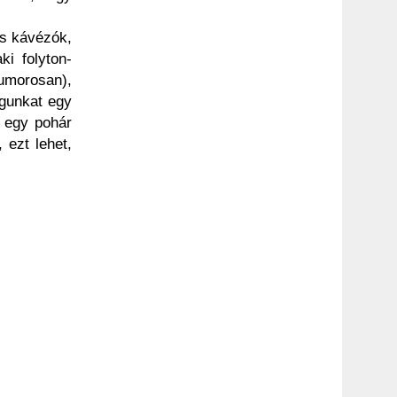
és kávézók,
i folyton-
humorosan),
agunkat egy
n egy pohár
 ezt lehet,