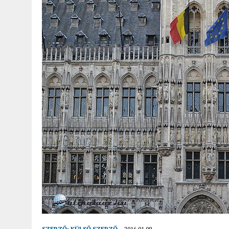
2022.02.12.
|
FODOR LAJOS: NYOLC NAP A VÍZESÉSEK ÉS GLECCSEREK
2026.04.01.
|
EURÓPA LEGFONTOSABB VÁROSAI A DIGITÁLIS NOMÁD
SZERZŐ:
KÜLSŐ SZERZŐ
2016.01.09.