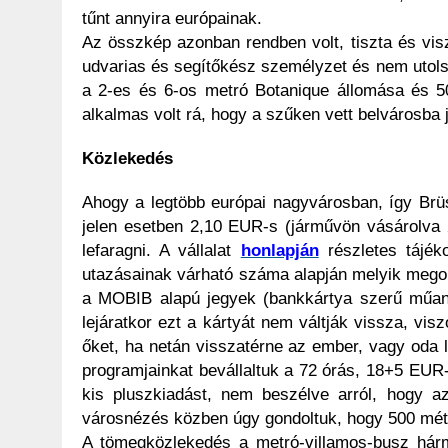
tűnt annyira európainak.
Az összkép azonban rendben volt, tiszta és visz
udvarias és segítőkész személyzet és nem utolsó
a 2-es és 6-os metró Botanique állomása és 5
alkalmas volt rá, hogy a szűken vett belvárosba 
Közlekedés
Ahogy a legtöbb európai nagyvárosban, így Brüss
jelen esetben 2,10 EUR-s (járművön vásárolva 
lefaragni. A vállalat
honlapján
részletes tájéko
utazásainak várható száma alapján melyik megold
a MOBIB alapú jegyek (bankkártya szerű műanyag
lejáratkor ezt a kártyát nem váltják vissza, vis
őket, ha netán visszatérne az ember, vagy oda 
programjainkat bevállaltuk a 72 órás, 18+5 EU
kis pluszkiadást, nem beszélve arról, hogy az
városnézés közben úgy gondoltuk, hogy 500 mét
A tömegközlekedés a metró-villamos-busz hárm