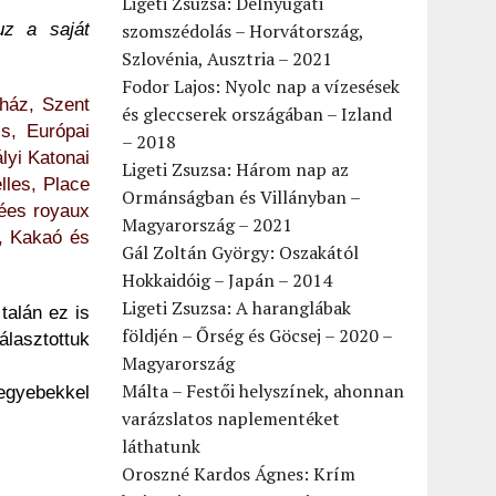
Ligeti Zsuzsa: Délnyugati
uz a saját
szomszédolás – Horvátország,
Szlovénia, Ausztria – 2021
Fodor Lajos: Nyolc nap a vízesések
ház, Szent
és gleccserek országában – Izland
is, Európai
– 2018
lyi Katonai
Ligeti Zsuzsa: Három nap az
lles, Place
Ormánságban és Villányban –
ées royaux
Magyarország – 2021
n, Kakaó és
Gál Zoltán György: Oszakától
Hokkaidóig – Japán – 2014
Ligeti Zsuzsa: A haranglábak
talán ez is
földjén – Őrség és Göcsej – 2020 –
lasztottuk
Magyarország
Málta – Festői helyszínek, ahonnan
egyebekkel
varázslatos naplementéket
láthatunk
Oroszné Kardos Ágnes: Krím