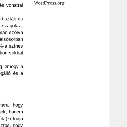
-
WordPress.org
és vonattal
 tiszták és
a szagokra,
oman szólva
 elsősorban
6%-a színes
okon sokkal
ig lemegy a
egálló és a
mára, hogy
enek, hanem
k (ki tudja
iztos, hogy