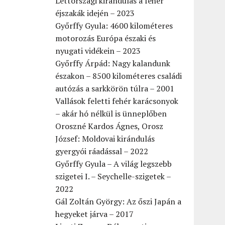
Lettországi kirándulás a fehér
éjszakák idején – 2023
Győrffy Gyula: 4600 kilométeres
motorozás Európa északi és
nyugati vidékein – 2023
Győrffy Árpád: Nagy kalandunk
északon – 8500 kilométeres családi
autózás a sarkkörön túlra – 2001
Vallások feletti fehér karácsonyok
– akár hó nélkül is ünneplőben
Oroszné Kardos Ágnes, Orosz
József: Moldovai kirándulás
gyergyói ráadással – 2022
Győrffy Gyula – A világ legszebb
szigetei I. – Seychelle-szigetek –
2022
Gál Zoltán György: Az őszi Japán a
hegyeket járva – 2017