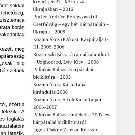
krém(-jeee!) – Körutazás
árat sokkal
Ukrajnában – 2012
lehetőség,
Pintér András: Beregszásztól
szisztémája
Csetfalváig – egy hét Kárpátalján –
árata korán
Ukrajna – 2009
akorlatilag
Kozma Ákos (KÁkos): Kárpátalja I-
III. 2005-2006
rkezett meg
Ruzsinszki Zita: Ukrajnai kalandunk
égitársaság
– Uzghoorod, Lviv, Kiev – 2008
„csak” alig
Pálinkás Balázs: Kárpátaljai
 hátszélnek
biciklitúra – 2005
Kozma Ákos: Kárpátaljai
kirándulás 2006
Kozma Ákos: A téli Kárpátalján.
ől, ezért a
2006-2007
létezik. A
Pálinkás Balázs: Emlékek a 2007-es
es foglalás
kárpátaljai biciklitúráról
pasztalatom
Ligeti Csákné Zsuzsa: Kétezer
an létezik,