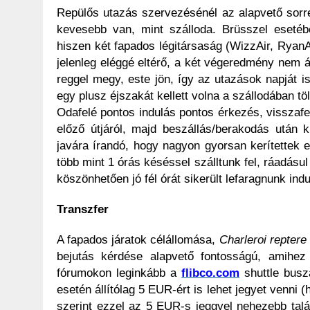
Repülős utazás szervezésénél az alapvető sorren
kevesebb van, mint szálloda. Brüsszel esetéb
hiszen két fapados légitársaság (WizzAir, RyanAi
jelenleg eléggé eltérő, a két végeredmény nem á
reggel megy, este jön, így az utazások napját is 
egy plusz éjszakát kellett volna a szállodában tölt
Odafelé pontos indulás pontos érkezés, visszafe
előző útjáról, majd beszállás/berakodás után k
javára írandó, hogy nagyon gyorsan kerítettek eg
több mint 1 órás késéssel szálltunk fel, ráadás
köszönhetően jó fél órát sikerült lefaragnunk ind
Transzfer
A fapados járatok célállomása,
Charleroi reptere
bejutás kérdése alapvető fontosságú, amihez 
fórumokon leginkább a
flibco.com
shuttle busza
esetén állítólag 5 EUR-ért is lehet jegyet venni
szerint ezzel az 5 EUR-s jeggyel nehezebb talál