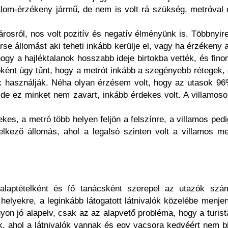
alom-érzékeny jármű, de nem is volt rá szükség, metróval 
rosról, nos volt pozitív és negatív élményünk is. Többnyire
rse állomást aki teheti inkább kerülje el, vagy ha érzékeny 
hogy a hajléktalanok hosszabb ideje birtokba vették, és fin
bként úgy tűnt, hogy a metrót inkább a szegényebb rétegek,
ók használják. Néha olyan érzésem volt, hogy az utasok 9
de ez minket nem zavart, inkább érdekes volt. A villamos
ekes, a metró több helyen feljön a felszínre, a villamos ped
endelkező állomás, ahol a legalsó szinten volt a villamos m
 alaptételként és fő tanácsként szerepel az utazók szá
lt helyekre, a leginkább látogatott látnivalók közelébe menj
yon jó alapelv, csak az az alapvető probléma, hogy a turistá
k, ahol a látnivalók vannak és egy vacsora kedvéért nem b