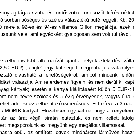
onylag tágas szoba és fürdőszoba, törölközőt kérés nélkül
 sorban bőséges és széles választékú büfé reggeli. Kb. 20
0 m-re a 92-es és 94-es villamos Gillon megállója, ezek 
jussunk vele, ami egyébként gyalogosan sem volt túl távol.
zelben is több alternatívát ajánl a helyi közlekedési válla
2,50 EUR) „single” jegy költségeit megpróbáljuk valamily
ztató olvasható a lehetőségekről, amiből mindenki eldön
ást választja. Amire érdemes figyelni és nem derül ki kap
 kártyák) esetén a kártya kiállításáért külön 5 EUR-t ke
zont nem névre szólóak és 5 évig érvényesek, vagyis újra le
lehet adni Brüsszelbe utazó ismerősnek. Felmérve a 3 napr
R-s MOBIB kártyát. Előzetesen úgy véltük, hogy a kényele
tán az árát végül simán leutaztuk, és nem kellett latol
ert megspórolunk és megyünk egy megállót villamossal.
asra épül, az említett jegyek mindhárom járművön haszn