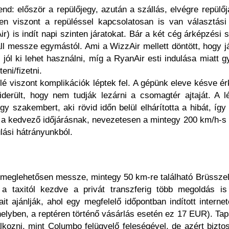
d: először a repülőjegy, azután a szállás, elvégre repülőj
en viszont a repüléssel kapcsolatosan is van választási 
r) is indít napi szinten járatokat. Bár a két cég árképzési 
ll messze egymástól. Ami a WizzAir mellett döntött, hogy j
jól ki lehet használni, míg a RyanAir esti indulása miatt gy
eni/fizetni.
lé viszont komplikációk léptek fel. A gépünk eleve késve é
iderült, hogy nem tudják lezárni a csomagtér ajtaját. A l
y szakembert, aki rövid időn belül elhárította a hibát, így 
ul a kedvező időjárásnak, nevezetesen a mintegy 200 km/h-s
ulási hátrányunkból.
meglehetősen messze, mintegy 50 km-re található Brüsszelt
a taxitól kezdve a privát transzferig több megoldás is 
it ajánlják, ahol egy megfelelő időpontban indított internet
 (helyben, a reptéren történő vásárlás esetén ez 17 EUR). Ta
kozni, mint Columbo felügyelő feleségével, de azért biztos