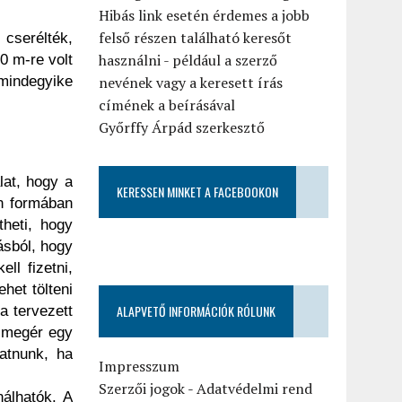
Hibás link esetén érdemes a jobb
felső részen található keresőt
 cserélték,
használni - például a szerző
0 m-re volt
mindegyike
nevének vagy a keresett írás
címének a beírásával
Győrffy Árpád szerkesztő
lat, hogy a
KERESSEN MINKET A FACEBOOKON
en formában
theti, hogy
ásból, hogy
ll fizetni,
het tölteni
ALAPVETŐ INFORMÁCIÓK RÓLUNK
a tervezett
m megér egy
gatnunk, ha
Impresszum
Szerzői jogok
-
Adatvédelmi rend
álhatók. A