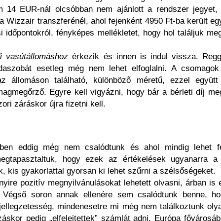
 14 EUR-nál olcsóbban nem ajánlott a rendszer jegyet, 
Wizzair transzferénél, ahol fejenként 4950 Ft-ba került egy
si időpontokról, fényképes mellékletet, hogy hol találjuk me
i vasútállomáshoz
érkezik és innen is indul vissza. Reggel
odaszobát esetleg még nem lehet elfoglalni. A csomagok 
az állomáson található, különböző méretű, ezzel együtt
gmegőrző. Egyre kell vigyázni, hogy bár a bérleti díj me
ori záráskor újra fizetni kell.
yben eddig még nem csalódtunk és ahol mindig lehet fe
egtapasztaltuk, hogy ezek az értékelések ugyanarra a 
 kis gyakorlattal gyorsan ki lehet szűrni a szélsőségeket.
nyire pozitív megnyilvánulásokat lehetett olvasni, árban is 
t. Végső soron annak ellenére sem csalódtunk benne, h
 jellegzetesség, mindenesetre mi még nem találkoztunk oly
vozáskor pedig „elfelejtettek” számlát adni. Európa főváros