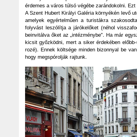
érdemes a város túlsó végébe zarándokolni. Ezt 
A Szent Hubert Királyi Galéria környékén levő 
amelyek egyértelműen a turistákra szakosodta
folyvást leszólítja a járókelőket (néhol vissz
beinvitálva őket az „intézménybe”. Ha már egys
kicsit győzködni, mert a siker érdekében előbb-u
rozé). Ennek költsége minden bizonnyal be van
hogy megspórolják rajtunk.