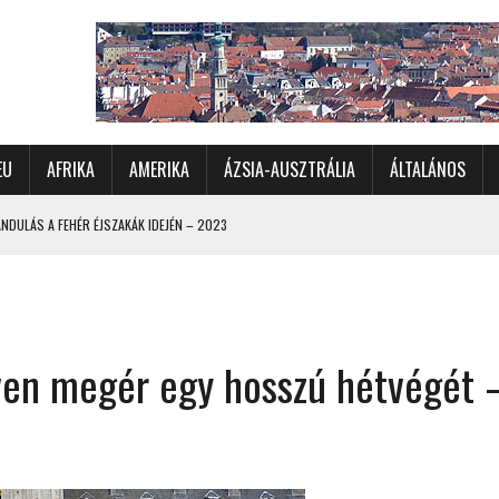
EU
AFRIKA
AMERIKA
ÁZSIA-AUSZTRÁLIA
ÁLTALÁNOS
DULÁS A FEHÉR ÉJSZAKÁK IDEJÉN – 2023
 ÉSZAKI ÉS NYUGATI VIDÉKEIN – 2023
OMÉTERES CSALÁDI AUTÓZÁS A SARKKÖRÖN TÚLRA – 2001
KÜL IS ÜNNEPLŐBEN
őven megér egy hosszú hétvégét 
RÁNDULÁS GYERGYÓI RÁADÁSSAL – 2022
CHELLE-SZIGETEK – 2022
 – 2017
TORSZÁG, SZLOVÉNIA, AUSZTRIA – 2021