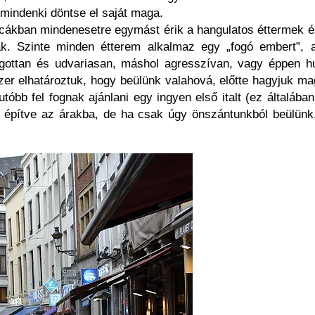
mindenki döntse el saját maga.
utcákban mindenesetre egymást érik a hangulatos éttermek 
k. Szinte minden étterem alkalmaz egy „fogó embert”, ak
afogottan és udvariasan, máshol agresszívan, vagy éppen 
zer elhatároztuk, hogy beülünk valahová, előtte hagyjuk m
tóbb fel fognak ajánlani egy ingyen első italt (ez általába
 építve az árakba, de ha csak úgy önszántunkból beülünk,