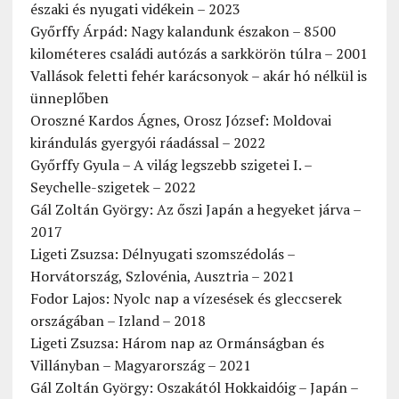
északi és nyugati vidékein – 2023
Győrffy Árpád: Nagy kalandunk északon – 8500
kilométeres családi autózás a sarkkörön túlra – 2001
Vallások feletti fehér karácsonyok – akár hó nélkül is
ünneplőben
Oroszné Kardos Ágnes, Orosz József: Moldovai
kirándulás gyergyói ráadással – 2022
Győrffy Gyula – A világ legszebb szigetei I. –
Seychelle-szigetek – 2022
Gál Zoltán György: Az őszi Japán a hegyeket járva –
2017
Ligeti Zsuzsa: Délnyugati szomszédolás –
Horvátország, Szlovénia, Ausztria – 2021
Fodor Lajos: Nyolc nap a vízesések és gleccserek
országában – Izland – 2018
Ligeti Zsuzsa: Három nap az Ormánságban és
Villányban – Magyarország – 2021
Gál Zoltán György: Oszakától Hokkaidóig – Japán –