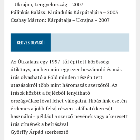
– Ukrajna, Lengyelország – 2007
Pálinkás Balázs: Kirándulás Kárpátaljára – 2003
Csabay Márton: Kárpátalja – Ukrajna – 2007
KEDVES OLVASÓ!
Az Útikalauz egy 1997-től épített közösségi
útikönyv, amiben mintegy ezer beszámoló és más
írás olvasható a Föld minden részén tett
utazásokról több mint háromszáz szerzőtől. Az
írások között a fejlécből lenyitható
országválasztóval lehet válogatni. Hibás link esetén
érdemes a jobb felső részen található keresőt
használni - például a szerző nevének vagy a keresett
írás címének a beírásával
Győrffy Árpád szerkesztő