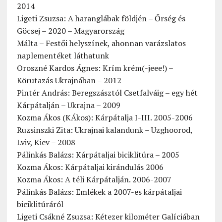
2014
Ligeti Zsuzsa: A haranglábak földjén – Őrség és
Göcsej – 2020 – Magyarország
Málta – Festői helyszínek, ahonnan varázslatos
naplementéket láthatunk
Oroszné Kardos Ágnes: Krím krém(-jeee!) –
Körutazás Ukrajnában – 2012
Pintér András: Beregszásztól Csetfalváig – egy hét
Kárpátalján – Ukrajna – 2009
Kozma Ákos (KÁkos): Kárpátalja I-III. 2005-2006
Ruzsinszki Zita: Ukrajnai kalandunk – Uzghoorod,
Lviv, Kiev – 2008
Pálinkás Balázs: Kárpátaljai biciklitúra – 2005
Kozma Ákos: Kárpátaljai kirándulás 2006
Kozma Ákos: A téli Kárpátalján. 2006-2007
Pálinkás Balázs: Emlékek a 2007-es kárpátaljai
biciklitúráról
Ligeti Csákné Zsuzsa: Kétezer kilométer Galíciában