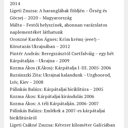
2014
Ligeti Zsuzsa: A haranglábak földjén – Őrség és
Göcsej – 2020 – Magyarország
Málta – Festői helyszínek, ahonnan varázslatos
naplementéket láthatunk
Oroszné Kardos Ágnes: Krím krém(-jeee!) –
Körutazás Ukrajnában – 2012
Pintér András: Beregszásztól Csetfalváig – egy hét
Kárpátalján – Ukrajna – 2009
Kozma Ákos (KÁkos): Kárpátalja I-III. 2005-2006
Ruzsinszki Zita: Ukrajnai kalandunk – Uzghoorod,
Lviv, Kiev – 2008
Pálinkás Balázs: Kárpátaljai biciklitúra – 2005
Kozma Ákos: Kárpátaljai kirándulás 2006
Kozma Ákos: A téli Kárpátalján. 2006-2007
Pálinkás Balázs: Emlékek a 2007-es kárpátaljai
biciklitúráról
Ligeti Csákné Zsuzsa: Kétezer kilométer Galíciában