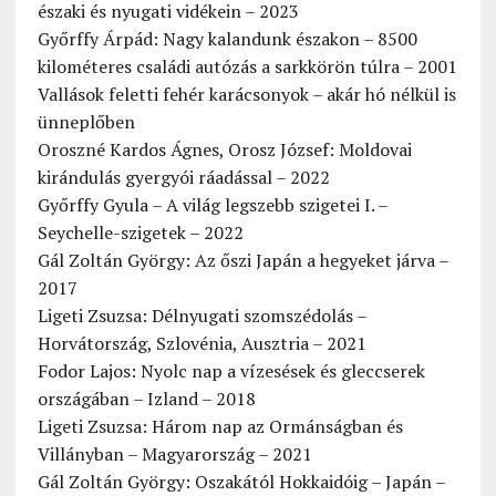
északi és nyugati vidékein – 2023
Győrffy Árpád: Nagy kalandunk északon – 8500
kilométeres családi autózás a sarkkörön túlra – 2001
Vallások feletti fehér karácsonyok – akár hó nélkül is
ünneplőben
Oroszné Kardos Ágnes, Orosz József: Moldovai
kirándulás gyergyói ráadással – 2022
Győrffy Gyula – A világ legszebb szigetei I. –
Seychelle-szigetek – 2022
Gál Zoltán György: Az őszi Japán a hegyeket járva –
2017
Ligeti Zsuzsa: Délnyugati szomszédolás –
Horvátország, Szlovénia, Ausztria – 2021
Fodor Lajos: Nyolc nap a vízesések és gleccserek
országában – Izland – 2018
Ligeti Zsuzsa: Három nap az Ormánságban és
Villányban – Magyarország – 2021
Gál Zoltán György: Oszakától Hokkaidóig – Japán –