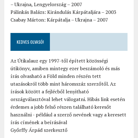
– Ukrajna, Lengyelország – 2007
Pálinkás Balázs: Kirándulás Kárpátaljára – 2003
Csabay Márton: Kárpátalja – Ukrajna – 2007
KEDVES OLVASÓ!
Az Útikalauz egy 1997-től épített közösségi
útikönyv, amiben mintegy ezer beszámoló és más
írás olvasható a Föld minden részén tett
utazásokról több mint háromszáz szerzőtől. Az
írások között a fejlécből lenyitható
országválasztóval lehet válogatni. Hibás link esetén
érdemes a jobb felső részen található keresőt
használni - például a szerző nevének vagy a keresett
írás címének a beírásával
Győrffy Árpád szerkesztő