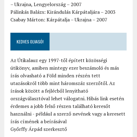
– Ukrajna, Lengyelország – 2007
Pálinkás Balázs: Kirándulás Kárpátaljára – 2003
Csabay Márton: Kárpátalja – Ukrajna – 2007
KEDVES OLVASÓ!
Az Útikalauz egy 1997-től épített közösségi
útikönyv, amiben mintegy ezer beszámoló és más
írás olvasható a Föld minden részén tett
utazásokról több mint háromszáz szerzőtől. Az
írások között a fejlécből lenyitható
országválasztóval lehet válogatni. Hibás link esetén
érdemes a jobb felső részen található keresőt
használni - például a szerző nevének vagy a keresett
írás címének a beírásával
Győrffy Árpád szerkesztő