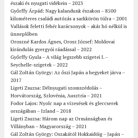
északi és nyugati vidékein – 2023
Győrffy Árpád: Nagy kalandunk északon – 8500
kilométeres családi autózás a sarkkörön túlra – 2001
Vallások feletti fehér karácsonyok – akár hó nélkül is
ünneplőben
Oroszné Kardos Ágnes, Orosz József: Moldovai
kirándulás gyergyói ráadással – 2022
Győrffy Gyula – A világ legszebb szigetei I. –
Seychelle-szigetek – 2022
Gál Zoltán György: Az őszi Japán a hegyeket járva –
2017
Ligeti Zsuzsa: Délnyugati szomszédolás –
Horvátország, Szlovénia, Ausztria – 2021
Fodor Lajos: Nyolc nap a vízesések és gleccserek
országában – Izland – 2018
Ligeti Zsuzsa: Három nap az Ormánságban és
Villányban – Magyarország – 2021
Gál Zoltán György: Oszakától Hokkaidóig – Japán –