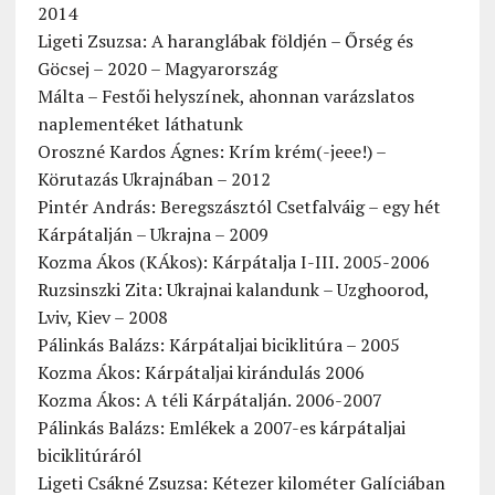
2014
Ligeti Zsuzsa: A haranglábak földjén – Őrség és
Göcsej – 2020 – Magyarország
Málta – Festői helyszínek, ahonnan varázslatos
naplementéket láthatunk
Oroszné Kardos Ágnes: Krím krém(-jeee!) –
Körutazás Ukrajnában – 2012
Pintér András: Beregszásztól Csetfalváig – egy hét
Kárpátalján – Ukrajna – 2009
Kozma Ákos (KÁkos): Kárpátalja I-III. 2005-2006
Ruzsinszki Zita: Ukrajnai kalandunk – Uzghoorod,
Lviv, Kiev – 2008
Pálinkás Balázs: Kárpátaljai biciklitúra – 2005
Kozma Ákos: Kárpátaljai kirándulás 2006
Kozma Ákos: A téli Kárpátalján. 2006-2007
Pálinkás Balázs: Emlékek a 2007-es kárpátaljai
biciklitúráról
Ligeti Csákné Zsuzsa: Kétezer kilométer Galíciában