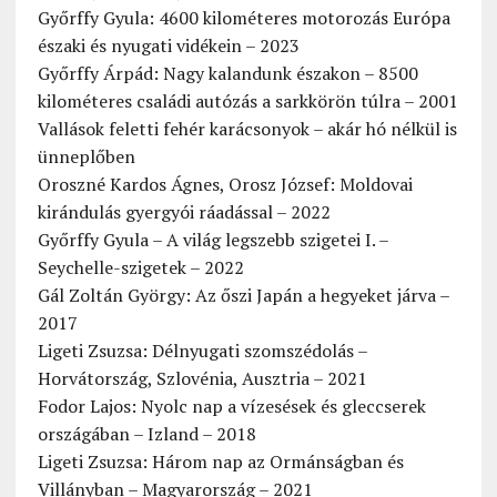
Győrffy Gyula: 4600 kilométeres motorozás Európa
északi és nyugati vidékein – 2023
Győrffy Árpád: Nagy kalandunk északon – 8500
kilométeres családi autózás a sarkkörön túlra – 2001
Vallások feletti fehér karácsonyok – akár hó nélkül is
ünneplőben
Oroszné Kardos Ágnes, Orosz József: Moldovai
kirándulás gyergyói ráadással – 2022
Győrffy Gyula – A világ legszebb szigetei I. –
Seychelle-szigetek – 2022
Gál Zoltán György: Az őszi Japán a hegyeket járva –
2017
Ligeti Zsuzsa: Délnyugati szomszédolás –
Horvátország, Szlovénia, Ausztria – 2021
Fodor Lajos: Nyolc nap a vízesések és gleccserek
országában – Izland – 2018
Ligeti Zsuzsa: Három nap az Ormánságban és
Villányban – Magyarország – 2021