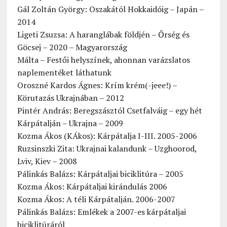
Gál Zoltán György: Oszakától Hokkaidóig – Japán –
2014
Ligeti Zsuzsa: A haranglábak földjén – Őrség és
Göcsej – 2020 – Magyarország
Málta – Festői helyszínek, ahonnan varázslatos
naplementéket láthatunk
Oroszné Kardos Ágnes: Krím krém(-jeee!) –
Körutazás Ukrajnában – 2012
Pintér András: Beregszásztól Csetfalváig – egy hét
Kárpátalján – Ukrajna – 2009
Kozma Ákos (KÁkos): Kárpátalja I-III. 2005-2006
Ruzsinszki Zita: Ukrajnai kalandunk – Uzghoorod,
Lviv, Kiev – 2008
Pálinkás Balázs: Kárpátaljai biciklitúra – 2005
Kozma Ákos: Kárpátaljai kirándulás 2006
Kozma Ákos: A téli Kárpátalján. 2006-2007
Pálinkás Balázs: Emlékek a 2007-es kárpátaljai
biciklitúráról