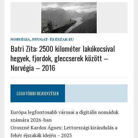
NORVÉGIA
,
NYUGAT- ÉS ÉSZAK-EU
Batri Zita: 2500 kilométer lakókocsival
hegyek, fjordok, gleccserek között –
Norvégia – 2016
LEGUTÓBBI BEJEGYZÉSEK
Európa legfontosabb városai a digitális nomádok
számára 2026-ban
Oroszné Kardos Ágnes: Lettországi kirándulás a
fehér éjszakák idején – 2023