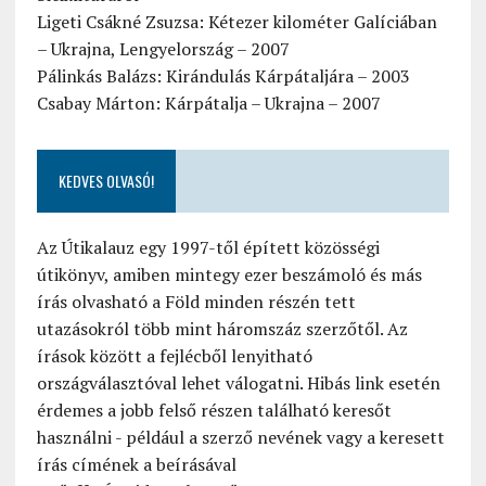
Ligeti Csákné Zsuzsa: Kétezer kilométer Galíciában
– Ukrajna, Lengyelország – 2007
Pálinkás Balázs: Kirándulás Kárpátaljára – 2003
Csabay Márton: Kárpátalja – Ukrajna – 2007
KEDVES OLVASÓ!
Az Útikalauz egy 1997-től épített közösségi
útikönyv, amiben mintegy ezer beszámoló és más
írás olvasható a Föld minden részén tett
utazásokról több mint háromszáz szerzőtől. Az
írások között a fejlécből lenyitható
országválasztóval lehet válogatni. Hibás link esetén
érdemes a jobb felső részen található keresőt
használni - például a szerző nevének vagy a keresett
írás címének a beírásával