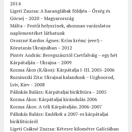
2014
Ligeti Zsuzsa: A haranglábak földjén – Őrség és
Göcsej – 2020 – Magyarország
Málta – Festői helyszínek, ahonnan varázslatos
naplementéket láthatunk
Oroszné Kardos Ágnes: Krím krém(-jeee!) –
Körutazás Ukrajnában – 2012
Pintér András: Beregszásztól Csetfalváig – egy hét
Kárpátalján – Ukrajna – 2009
Kozma Ákos (KÁkos): Kárpátalja I-III. 2005-2006
Ruzsinszki Zita: Ukrajnai kalandunk – Uzghoorod,
Lviv, Kiev – 2008
Pálinkás Balázs: Kárpátaljai biciklitúra – 2005
Kozma Ákos: Kárpátaljai kirándulás 2006
Kozma Ákos: A téli Kárpátalján. 2006-2007
Pálinkás Balázs: Emlékek a 2007-es kárpátaljai
biciklitúráról
Ligeti Csákné Zsuzsa: Kétezer kilométer Galíciában