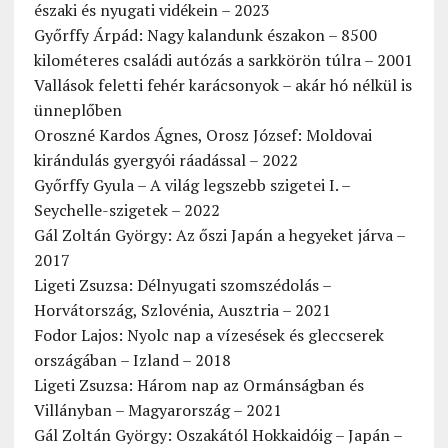
északi és nyugati vidékein – 2023
Győrffy Árpád: Nagy kalandunk északon – 8500
kilométeres családi autózás a sarkkörön túlra – 2001
Vallások feletti fehér karácsonyok – akár hó nélkül is
ünneplőben
Oroszné Kardos Ágnes, Orosz József: Moldovai
kirándulás gyergyói ráadással – 2022
Győrffy Gyula – A világ legszebb szigetei I. –
Seychelle-szigetek – 2022
Gál Zoltán György: Az őszi Japán a hegyeket járva –
2017
Ligeti Zsuzsa: Délnyugati szomszédolás –
Horvátország, Szlovénia, Ausztria – 2021
Fodor Lajos: Nyolc nap a vízesések és gleccserek
országában – Izland – 2018
Ligeti Zsuzsa: Három nap az Ormánságban és
Villányban – Magyarország – 2021
Gál Zoltán György: Oszakától Hokkaidóig – Japán –