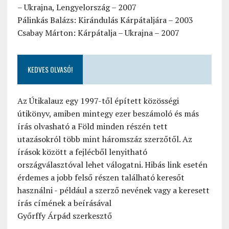
– Ukrajna, Lengyelország – 2007
Pálinkás Balázs: Kirándulás Kárpátaljára – 2003
Csabay Márton: Kárpátalja – Ukrajna – 2007
KEDVES OLVASÓ!
Az Útikalauz egy 1997-től épített közösségi
útikönyv, amiben mintegy ezer beszámoló és más
írás olvasható a Föld minden részén tett
utazásokról több mint háromszáz szerzőtől. Az
írások között a fejlécből lenyitható
országválasztóval lehet válogatni. Hibás link esetén
érdemes a jobb felső részen található keresőt
használni - például a szerző nevének vagy a keresett
írás címének a beírásával
Győrffy Árpád szerkesztő