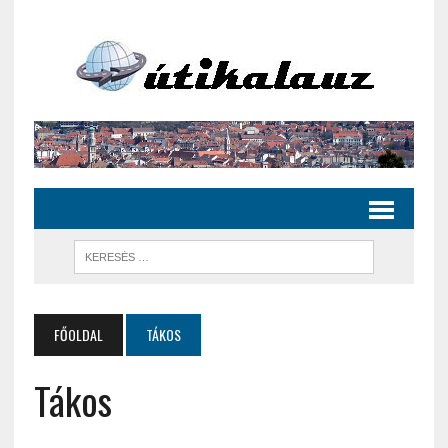
FŐOLDAL
TÁKOS
Tákos