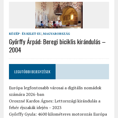
KÖZÉP- ÉS KELET-EU
,
MAGYARORSZÁG
Győrffy Árpád: Beregi biciklis kirándulás –
2004
LEGUTÓBBI BEJEGYZÉSEK
Európa legfontosabb városai a digitális nomádok
számára 2026-ban
Oroszné Kardos Ágnes: Lettországi kirándulás a
fehér éjszakák idején – 2023
Győrffy Gyula: 4600 kilométeres motorozás Európa