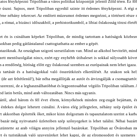
latos fényképezni Tripoliban a város politikai központját jelentő Zöld téren. Ez f
úszni. Sajnos, mert Tripoliban egyedül szinte itt érdemes fényképezni. A régi 
rne néhány tekercset. Az említett múzeumot érdemes megnézni, a történeti része 
a római, a bizánci időszakból, a prehistorikumból, a líbiai őslakosság törzsi életé
ért én is csináltam képeket Tripoliban, de mindig tartottam a hatóságok közbea
okban pedig gátlástalanul csattogtathatta az ember a gépét.
azóknak. Az országban szigorú szesztilalom van. Mind az alkohol bevitelét, mind
rvezett mentőszolgálat nincs, ezért egy enyhébb útibaleset is sokkal súlyosabb kö
s a rendőrség, bíróság előtt egy őslakossal szemben az európainak nem lehet igaza.
 tartását és a hatóságokkal való összeütközés elkerülését. Az utakon sok hel
 (de azt feltétlenül!), bár néha megállítják az autót és átvizsgálják a csomagtartót
erezni, de a leghasználhatóbbat és legpontosabbat végülis Tripoliban találtam. 
 latin betűs, mind arab változatában. Nincs más ugyanis.
táról, ahol három és fél évet éltem, környékének minden zeg-zugát bejártam, és
rdekes dolgot lehetett csinálni. A város elég jellegtelen, néhány szép épület 
akkoriban építették őket, mikor kinn dolgoztam és tapasztalatom szerint a karb
azár még nyitvatartó üzleteiben szép szőnyegeket is lehet találni. Néhai bazárt
szüntette az arab világra annyira jellemző bazárokat. Tripoliban az Óvárosban 
et és turistáknak való szuveníreket lehet kapni, de az elromosodott és szemetes