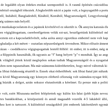
de legalább olyan érdekes etnikai szempontból is. A vasmű építésén csúcsidős
böző országból érkeztek. A legkeletibb náció a japán volt, a legnyugatibb a portu
dről, Indiából, Bangladesből, Kínából, Koreából, Magyarországról, Lengyelország
még számos más helyről.
munkakapcsolatom és a japánok kivételével ez sikerült is. Ők annyira katonás éle
sen végiglátogattam, csereberélgettem velük ezt-azt, beszélgettünk különböző m
ztem ezt a kapcsolatfelvételt, soha azóta annyi egzotikus emberrel nem volt ka
eghaladja a két métert – osztatlan népszerűségnek örvendtem. Mikor először átme
zázan – csodálkozva végigtapogattak lentről fölfelé: itt ember, itt is ember, még 
 filippinók használták, ők ugyanis az “f” hang helyett “p”-t mondtak. Így az angol
ik világból jöttek közül meglepően sokan tudtak Magyarországról és a nyugati
ükben nem tapasztaltam. Ma már számomra kideríthetetlen, hogy mivel váltottuk k
a líbiai őslakosság részéről is. Ennek okai érthetőbbek: sok líbiai fiatal járt nálu
zon kívül Magyarország egy könnyen elérhető célország volt számukra nyugat felé
 húzták a dolgot, aztán sokszor elutasították a kérelmet. Ez persze már a poli
volt, ezért Miszurata mellett felépítettek egy külön kis falut (jobb híján neve
es barakkokban, a középszintű és annál magasabb vezetők 4-5 lakásból álló, 
ez kert is tartozott. A különböző országokból jött emberek lakóterületét egymás