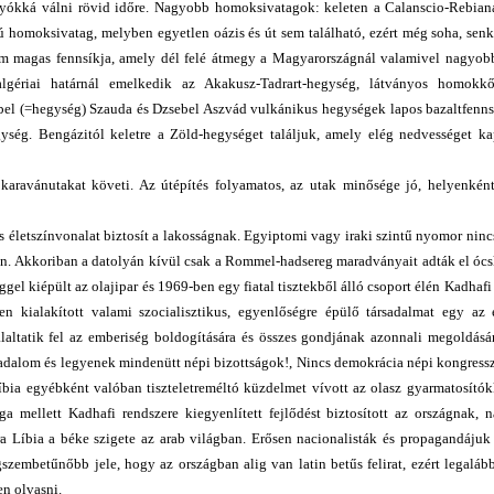
lyókká válni rövid időre. Nagyobb homoksivatagok: keleten a Calanscio-Rebian
ú homoksivatag, melyben egyetlen oázis és út sem található, ezért még soha, senki
700 m magas fennsíkja, amely dél felé átmegy a Magyarországnál valamivel nagyo
gériai határnál emelkedik az Akakusz-Tadrart-hegység, látványos homokkő
sebel (=hegység) Szauda és Dzsebel Aszvád vulkánikus hegységek lapos bazaltfenn
gység. Bengázitól keletre a Zöld-hegységet találjuk, amely elég nedvességet k
aravánutakat követi. Az útépítés folyamatos, az utak minősége jó, helyenként
s életszínvonalat biztosít a lakosságnak. Egyiptomi vagy iraki szintű nyomor nincs
gon. Akkoriban a datolyán kívül csak a Rommel-hadsereg maradványait adták el óc
ggel kiépült az olajipar és 1969-ben egy fiatal tisztekből álló csoport élén Kadhafi
en kialakított valami szocialisztikus, egyenlőségre épülő társadalmat egy az 
altatik fel az emberiség boldogítására és összes gondjának azonnali megoldásár
orradalom és legyenek mindenütt népi bizottságok!, Nincs demokrácia népi kongress
bia egyébként valóban tiszteletreméltó küzdelmet vívott az olasz gyarmatosítók
a mellett Kadhafi rendszere kiegyenlített fejlődést biztosított az országnak, 
a Líbia a béke szigete az arab világban. Erősen nacionalisták és propagandájuk
gszembetűnőbb jele, hogy az országban alig van latin betűs felirat, ezért legaláb
en olvasni.