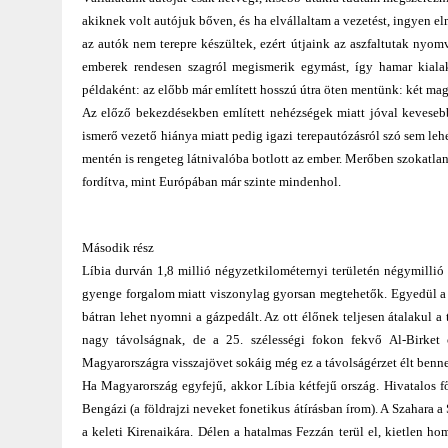
akiknek volt autójuk bőven, és ha elvállaltam a vezetést, ingyen e
az autók nem terepre készültek, ezért útjaink az aszfaltutak nyom
emberek rendesen szagról megismerik egymást, így hamar kialaku
példaként: az előbb már említett hosszú útra öten mentünk: két mag
Az előző bekezdésekben említett nehézségek miatt jóval kevesebb
ismerő vezető hiánya miatt pedig igazi terepautózásról szó sem lehe
mentén is rengeteg látnivalóba botlott az ember. Merőben szokatlan 
fordítva, mint Európában már szinte mindenhol.
Második rész
Líbia durván 1,8 millió négyzetkilométernyi területén négymillió 
gyenge forgalom miatt viszonylag gyorsan megtehetők. Egyedül a
bátran lehet nyomni a gázpedált. Az ott élőnek teljesen átalakul 
nagy távolságnak, de a 25. szélességi fokon fekvő Al-Birket 
Magyarországra visszajövet sokáig még ez a távolságérzet élt benn
Ha Magyarország egyfejű, akkor Líbia kétfejű ország. Hivatalos f
Bengázi (a földrajzi neveket fonetikus átírásban írom). A Szahara a S
a keleti Kirenaikára. Délen a hatalmas Fezzán terül el, kietlen h