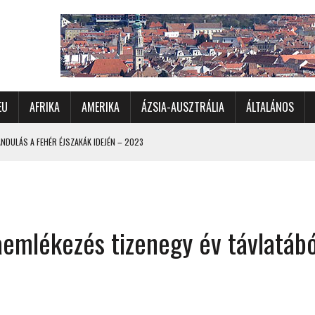
EU
AFRIKA
AMERIKA
ÁZSIA-AUSZTRÁLIA
ÁLTALÁNOS
DULÁS A FEHÉR ÉJSZAKÁK IDEJÉN – 2023
 ÉSZAKI ÉS NYUGATI VIDÉKEIN – 2023
OMÉTERES CSALÁDI AUTÓZÁS A SARKKÖRÖN TÚLRA – 2001
KÜL IS ÜNNEPLŐBEN
aemlékezés tizenegy év távlatáb
RÁNDULÁS GYERGYÓI RÁADÁSSAL – 2022
CHELLE-SZIGETEK – 2022
 – 2017
TORSZÁG, SZLOVÉNIA, AUSZTRIA – 2021