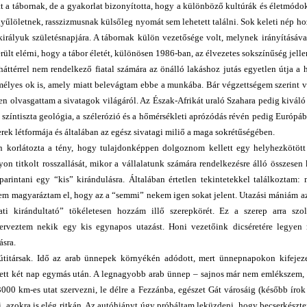
tt a tábornak, de a gyakorlat bizonyította, hogy a különböző kultúrák és életmódo
gyűlöletnek, rasszizmusnak külsőleg nyomát sem lehetett találni. Sok keleti nép ho
királyuk születésnapjára. A tábornak külön vezetősége volt, melynek irányításáv
ült elérni, hogy a tábor életét, különösen 1986-ban, az élvezetes sokszínűség jell
térrel nem rendelkező fiatal számára az önálló lakáshoz jutás egyetlen útja a 
zemélyes ok is, amely miatt belevágtam ebbe a munkába. Bár végzettségem szerint
en olvasgattam a sivatagok világáról. Az Észak-Afrikát uraló Szahara pedig kiváló
színtiszta geológia, a szélerózió és a hőmérsékleti aprózódás révén pedig Európá
rek létformája és általában az egész sivatagi miliő a maga sokrétűségében.
n korlátozta a tény, hogy tulajdonképpen dolgoznom kellett egy helyhezkötöt
 titkolt rosszallását, mikor a vállalatunk számára rendelkezésre álló összesen
rintani egy “kis” kirándulásra. Általában értetlen tekintetekkel találkoztam: 
 nem magyaráztam el, hogy az a “semmi” nekem igen sokat jelent. Utazási mániám 
lati kirándultató” tökéletesen hozzám illő szerepkörét. Ez a szerep arra szo
erveztem nekik egy kis egynapos utazást. Honi vezetőink dicséretére legye
ásra.
 útitársak. Idő az arab ünnepek környékén adódott, mert ünnepnapokon kifejezet
lett két nap egymás után. A legnagyobb arab ünnep – sajnos már nem emlékszem,
00 km-es utat szervezni, le délre a Fezzánba, egészet Gát városáig (később írok e
i, azokra is elég ritkán. Az autóhiányt úgy próbáltam leküzdeni, hogy becserkészt