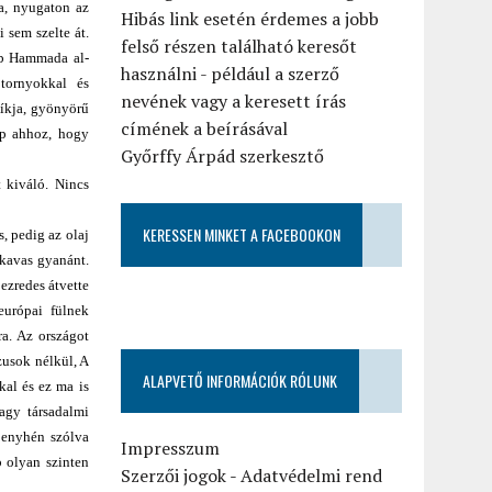
a, nyugaton az
Hibás link esetén érdemes a jobb
 sem szelte át.
felső részen található keresőt
bb Hammada al-
használni - például a szerző
tornyokkal és
nevének vagy a keresett írás
síkja, gyönyörű
címének a beírásával
ap ahhoz, hogy
Győrffy Árpád szerkesztő
 kiváló. Nincs
KERESSEN MINKET A FACEBOOKON
, pedig az olaj
skavas gyanánt.
 ezredes átvette
európai fülnek
a. Az országot
zusok nélkül, A
ALAPVETŐ INFORMÁCIÓK RÓLUNK
kal és ez ma is
nagy társadalmi
 enyhén szólva
Impresszum
b olyan szinten
Szerzői jogok
-
Adatvédelmi rend