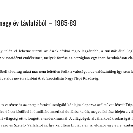
 ORSZÁGÁBAN – IZLAND – 2018
OK SZÁMÁRA 2026-BAN
enegy év távlatából – 1985-89
talán el lehetne utazni az észak-afrikai régió legzártabb, a turisták által le
isszaidézni emlékeimet, melyek forrása az országban egy ipari beruházáson eltö
beli távolság miatt már nem feltétlen fedik a valóságot, de valószínűleg így sem f
ivatalos nevén a Líbiai Arab Szocialista Nagy Népi Közösség.
ó vasércre és az energiaforrásul szolgáló kőolajra alapozva acélművet létesít Tripol
kkori áron körülbelül ötmilliárd amerikai dollárba került, megvalósítása idején a v
ri világcég ott tolongott a tenderkiírásnál. A világcégek alvállalkozók sokaságát f
ző és Szerelő Vállalatot is. Így kerültem Líbiába én is, először egy évre, azut