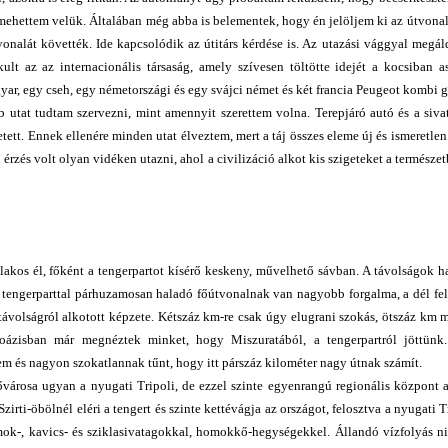
lmehettem velük. Általában még abba is belementek, hogy én jelöljem ki az útvonal
vonalát követték. Ide kapcsolódik az útitárs kérdése is. Az utazási vággyal megál
lt az az internacionális társaság, amely szívesen töltötte idejét a kocsiban a
yar, egy cseh, egy németországi és egy svájci német és két francia Peugeot kombi 
 utat tudtam szervezni, mint amennyit szerettem volna. Terepjáró autó és a siv
tett. Ennek ellenére minden utat élveztem, mert a táj összes eleme új és ismeretlen 
érzés volt olyan vidéken utazni, ahol a civilizáció alkot kis szigeteket a természe
lakos él, főként a tengerpartot kísérő keskeny, művelhető sávban. A távolságok h
 tengerparttal párhuzamosan haladó főútvonalnak van nagyobb forgalma, a dél fe
a távolságról alkotott képzete. Kétszáz km-re csak úgy elugrani szokás, ötszáz km
oázisban már megnéztek minket, hogy Miszuratából, a tengerpartról jöttünk
em és nagyon szokatlannak tűnt, hogy itt párszáz kilométer nagy útnak számít.
ővárosa ugyan a nyugati Tripoli, de ezzel szinte egyenrangú regionális központ 
zirti-öbölnél eléri a tengert és szinte kettévágja az országot, felosztva a nyugati T
omok-, kavics- és sziklasivatagokkal, homokkő-hegységekkel. Állandó vízfolyás ni