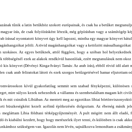
zának tűnik a latin betűkhöz szokott európainak, és csak ha a betűket megtanulj
a magyar írás, de csak folyóírásként létezik, még gépírásban vagy a számítógép ké
rab írással nyomtatott könyvet úgy kell lapozni, mintha egy magyar könyvet hátu
magánhangzókat jelöli. A rövid magánhangzókat vagy a kettőzött mássalhangzókat
em szokásos. Az egyes betűknek, attól függően, hogy a szóban hol helyezkednek 
tűk többségénél ezek az alakok rendkívül hasonlóak, ezért megtanulásuk nem okoz
 kis könyvet (Dévényi Kinga-Iványi Tamás: Az arab írás), ebből rövid idő alatt
len csak arab feliratokat látott és ezek szorgos betűzgetésével hamar eljutottam 
g romvárosokon kívül gyakorlatilag semmit sem szabad fényképezni, különösen
et, mire súlyos kezek nehezedtek a vállamra és szembetaláltam magam két civilr
k és mit csinálok Líbiában. Az mentett meg az egzotikus líbiai börtönviszonyokt
eti büszkeségként kezelt acélmű építkezésén dolgoztam. Az éberség másik jelé
 megláttam Líbia földtani térképgyűjteményét. A pult mögött nem állt eladó,
dó és kiabálni kezdett, hogy hogy merészelek ilyet tenni, és különben is csak akk
a munkámhoz szükségem van. Igazolás nem lévén, sajnálkozva lemondtam a zsákmány