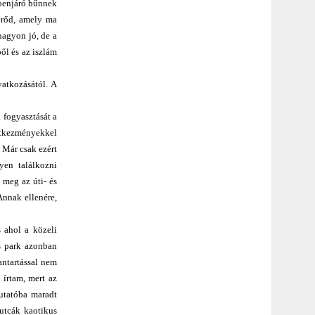
őbenjáró bűnnek
erőd, amely ma
nagyon jó, de a
ből és az iszlám
vatkozásától. A
 fogyasztását a
vetkezményekkel
 Már csak ezért
yen találkozni
 meg az úti- és
Annak ellenére,
 ahol a közeli
és park azonban
antartással nem
 írtam, mert az
mutatóba maradt
 utcák kaotikus