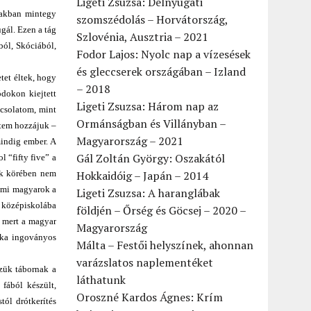
Ligeti Zsuzsa: Délnyugati
zakban mintegy
szomszédolás – Horvátország,
gál. Ezen a tág
Szlovénia, Ausztria – 2021
ból, Skóciából,
Fodor Lajos: Nyolc nap a vízesések
és gleccserek országában – Izland
tet éltek, hogy
– 2018
ódokon kiejtett
Ligeti Zsuzsa: Három nap az
pcsolatom, mint
Ormánságban és Villányban –
ntem hozzájuk –
Magyarország – 2021
mindig ember. A
Gál Zoltán György: Oszakától
 “fifty five” a
ak körében nem
Hokkaidóig – Japán – 2014
i mi magyarok a
Ligeti Zsuzsa: A haranglábak
nk középiskolába
földjén – Őrség és Göcsej – 2020 –
, mert a magyar
Magyarország
tika ingoványos
Málta – Festői helyszínek, ahonnan
varázslatos naplementéket
zzük tábornak a
láthatunk
fából készült,
Oroszné Kardos Ágnes: Krím
tól drótkerítés