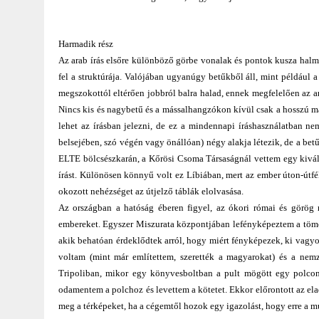
Harmadik rész
Az arab írás elsőre különböző görbe vonalak és pontok kusza halma
fel a struktúrája. Valójában ugyanúgy betűkből áll, mint például 
megszokottól eltérően jobbról balra halad, ennek megfelelően az a
Nincs kis és nagybetű és a mássalhangzókon kívül csak a hosszú 
lehet az írásban jelezni, de ez a mindennapi íráshasználatban n
belsejében, szó végén vagy önállóan) négy alakja létezik, de a be
ELTE bölcsészkarán, a Kőrösi Csoma Társaságnál vettem egy kiváló
írást. Különösen könnyű volt ez Líbiában, mert az ember úton-útfé
okozott nehézséget az útjelző táblák elolvasása.
Az országban a hatóság éberen figyel, az ókori római és görö
embereket. Egyszer Miszurata központjában lefényképeztem a tömeg
akik behatóan érdeklődtek arról, hogy miért fényképezek, ki vagyo
voltam (mint már említettem, szerették a magyarokat) és a nemz
Tripoliban, mikor egy könyvesboltban a pult mögött egy polcon
odamentem a polchoz és levettem a kötetet. Ekkor előrontott az ela
meg a térképeket, ha a cégemtől hozok egy igazolást, hogy erre 