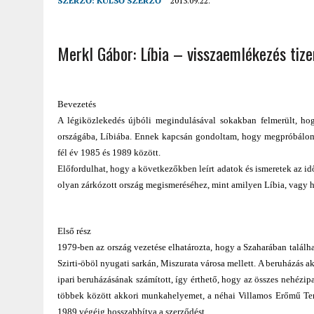
SZERZŐ:
KÜLSŐ SZERZŐ
2013.09.22.
2022.02.12.
|
FODOR LAJOS: NYOLC NAP A VÍZESÉSEK ÉS GLECCSEREK
2026.04.01.
|
EURÓPA LEGFONTOSABB VÁROSAI A DIGITÁLIS NOMÁD
Merkl Gábor: Líbia – visszaemlékezés tiz
Bevezetés
A légiközlekedés újbóli megindulásával sokakban felmerült, hogy 
országába, Líbiába. Ennek kapcsán gondoltam, hogy megpróbálom v
fél év 1985 és 1989 között.
Előfordulhat, hogy a következőkben leírt adatok és ismeretek az idő
olyan zárkózott ország megismeréséhez, mint amilyen Líbia, vagy h
Első rész
1979-ben az ország vezetése elhatározta, hogy a Szaharában találhat
Szirti-öböl nyugati sarkán, Miszurata városa mellett. A beruházás a
ipari beruházásának számított, így érthető, hogy az összes nehézipa
többek között akkori munkahelyemet, a néhai Villamos Erőmű Terve
1989 végéig hosszabbítva a szerződést.