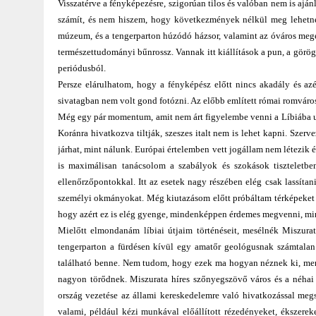
Visszatérve a fényképezésre, szigorúan tilos és valóban nem is aján
számít, és nem hiszem, hogy következmények nélkül meg lehetne 
múzeum, és a tengerparton húzódó házsor, valamint az óváros megé
természettudományi bűnrossz. Vannak itt kiállítások a pun, a görög, 
periódusból.
Persze elárulhatom, hogy a fényképész előtt nincs akadály és az
sivatagban nem volt gond fotózni. Az előbb említett római romváros
Még egy pár momentum, amit nem árt figyelembe venni a Líbiába ut
Koránra hivatkozva tiltják, szeszes italt nem is lehet kapni. Sze
járhat, mint nálunk. Európai értelemben vett jogállam nem létezik é
is maximálisan tanácsolom a szabályok és szokások tiszteletben
ellenőrzőpontokkal. Itt az esetek nagy részében elég csak lassítani
személyi okmányokat. Még kiutazásom előtt próbáltam térképeket sz
hogy azért ez is elég gyenge, mindenképpen érdemes megvenni, mind
Mielőtt elmondanám líbiai útjaim történéseit, mesélnék Miszura
tengerparton a fürdésen kívül egy amatőr geológusnak számtalan é
található benne. Nem tudom, hogy ezek ma hogyan néznek ki, mert 
nagyon törődnek. Miszurata híres szőnyegszövő város és a néhai b
ország vezetése az állami kereskedelemre való hivatkozással meg
valami, például kézi munkával előállított rézedényeket, ékszerek