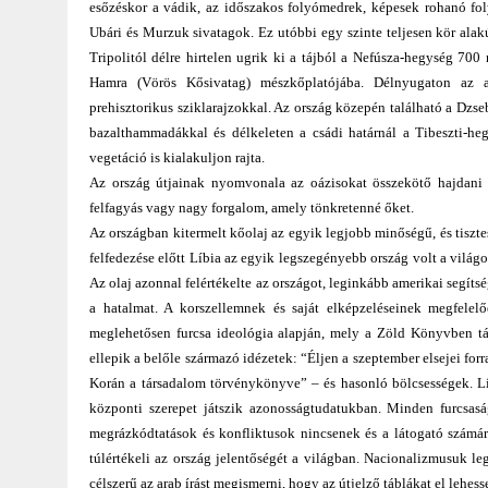
esőzéskor a vádik, az időszakos folyómedrek, képesek rohanó fo
Ubári és Murzuk sivatagok. Ez utóbbi egy szinte teljesen kör alak
Tripolitól délre hirtelen ugrik ki a tájból a Nefúsza-hegység 
Hamra (Vörös Kősivatag) mészkőplatójába. Délnyugaton az al
prehisztorikus sziklarajzokkal. Az ország közepén található a Dz
bazalthammadákkal és délkeleten a csádi határnál a Tibeszti-he
vegetáció is kialakuljon rajta.
Az ország útjainak nyomvonala az oázisokat összekötő hajdani k
felfagyás vagy nagy forgalom, amely tönkretenné őket.
Az országban kitermelt kőolaj az egyik legjobb minőségű, és tiszte
felfedezése előtt Líbia az egyik legszegényebb ország volt a vilá
Az olaj azonnal felértékelte az országot, leginkább amerikai segítsé
a hatalmat. A korszellemnek és saját elképzeléseinek megfelelő
meglehetősen furcsa ideológia alapján, mely a Zöld Könyvben tál
ellepik a belőle származó idézetek: “Éljen a szeptember elsejei f
Korán a társadalom törvénykönyve” – és hasonló bölcsességek. Lí
központi szerepet játszik azonosságtudatukban. Minden furcsaság
megrázkódtatások és konfliktusok nincsenek és a látogató számár
túlértékeli az ország jelentőségét a világban. Nacionalizmusuk le
célszerű az arab írást megismerni, hogy az útjelző táblákat el lehess