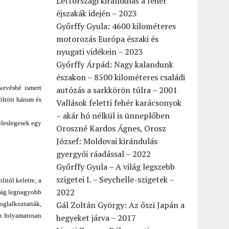
Lettországi kirándulás a fehér
éjszakák idején – 2023
Győrffy Gyula: 4600 kilométeres
motorozás Európa északi és
nyugati vidékein – 2023
Győrffy Árpád: Nagy kalandunk
északon – 8500 kilométeres családi
gkevésbé ismert
autózás a sarkkörön túlra – 2001
ltött három és
Vallások feletti fehér karácsonyok
– akár hó nélkül is ünneplőben
eleslegesek egy
Oroszné Kardos Ágnes, Orosz
József: Moldovai kirándulás
gyergyói ráadással – 2022
Győrffy Gyula – A világ legszebb
szigetei I. – Seychelle-szigetek –
itól keletre, a
2022
ilág legnagyobb
Gál Zoltán György: Az őszi Japán a
oglalkoztatták,
án folyamatosan
hegyeket járva – 2017