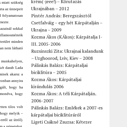
krém(-jeee!) – Körutazás
k miatt szükség
Ukrajnában – 2012
zta az ünnepeit
Pintér András: Beregszásztól
al folyamatosan
Csetfalváig – egy hét Kárpátalján –
emezte.
hazainál sokkal
Ukrajna – 2009
 villamosmérnök
Kozma Ákos (KÁkos): Kárpátalja I-
 terület minden
III. 2005-2006
ban nem látható
Ruzsinszki Zita: Ukrajnai kalandunk
– Uzghoorod, Lviv, Kiev – 2008
t munkahelyen,
Pálinkás Balázs: Kárpátaljai
 két darab Lada
biciklitúra – 2005
minek akarsz a
Kozma Ákos: Kárpátaljai
azonban annyira
kirándulás 2006
lgált, hogy ha
Kozma Ákos: A téli Kárpátalján.
n mondva, hogy
2006-2007
ten tilos volt
Pálinkás Balázs: Emlékek a 2007-es
 hogy melyik –
kárpátaljai biciklitúráról
rről az útról).
Ligeti Csákné Zsuzsa: Kétezer
em a németeket,