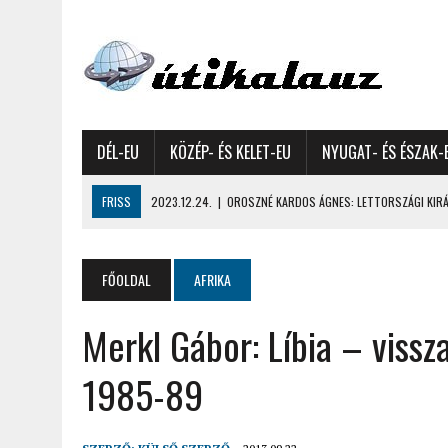
DÉL-EU
KÖZÉP- ÉS KELET-EU
NYUGAT- ÉS ÉSZAK-
FRISS
2023.12.24.
|
OROSZNÉ KARDOS ÁGNES: LETTORSZÁGI KIRÁN
2023.12.09.
|
GYŐRFFY GYULA: 4600 KILOMÉTERES MOTOROZÁS EURÓPA
2023.11.17.
|
GYŐRFFY ÁRPÁD: NAGY KALANDUNK ÉSZAKON – 8500 KIL
FŐOLDAL
AFRIKA
2022.12.21.
|
VALLÁSOK FELETTI FEHÉR KARÁCSONYOK – AKÁR HÓ NÉL
Merkl Gábor: Líbia – vissz
2022.12.11.
|
OROSZNÉ KARDOS ÁGNES, OROSZ JÓZSEF: MOLDOVAI KI
2022.03.08.
|
GYŐRFFY GYULA – A VILÁG LEGSZEBB SZIGETEI I. – SEY
1985-89
2022.02.26.
|
GÁL ZOLTÁN GYÖRGY: AZ ŐSZI JAPÁN A HEGYEKET JÁRVA
2022.02.24.
|
LIGETI ZSUZSA: DÉLNYUGATI SZOMSZÉDOLÁS – HORVÁ