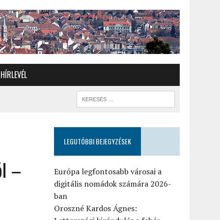
HÍRLEVÉL
LEGUTÓBBI BEJEGYZÉSEK
ól –
Európa legfontosabb városai a
digitális nomádok számára 2026-
ban
Oroszné Kardos Ágnes: