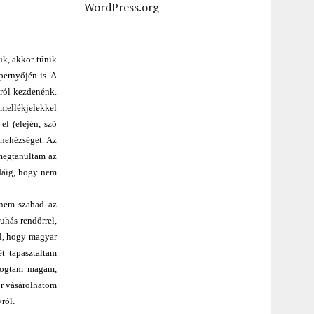
-
WordPress.org
uk, akkor tűnik
pernyőjén is. A
lról kezdenénk.
 mellékjelekkel
el (elején, szó
 nehézséget. Az
 megtanultam az
odáig, hogy nem
 nem szabad az
uhás rendőrrel,
ól, hogy magyar
t tapasztaltam
 fogtam magam,
or vásárolhatom
ról.