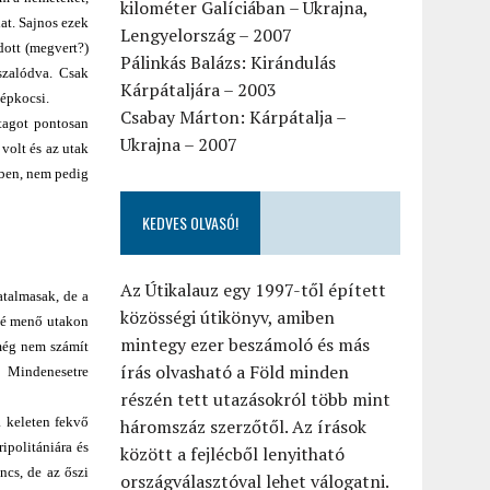
kilométer Galíciában – Ukrajna,
at. Sajnos ezek
Lengyelország – 2007
dott (megvert?)
Pálinkás Balázs: Kirándulás
szalódva. Csak
Kárpátaljára – 2003
gépkocsi.
Csabay Márton: Kárpátalja –
atagot pontosan
Ukrajna – 2007
volt és az utak
tben, nem pedig
KEDVES OLVASÓ!
Az Útikalauz egy 1997-től épített
atalmasak, de a
közösségi útikönyv, amiben
lé menő utakon
mintegy ezer beszámoló és más
 még nem számít
írás olvasható a Föld minden
. Mindenesetre
részén tett utazásokról több mint
a keleten fekvő
háromszáz szerzőtől. Az írások
ripolitániára és
között a fejlécből lenyitható
ncs, de az őszi
országválasztóval lehet válogatni.