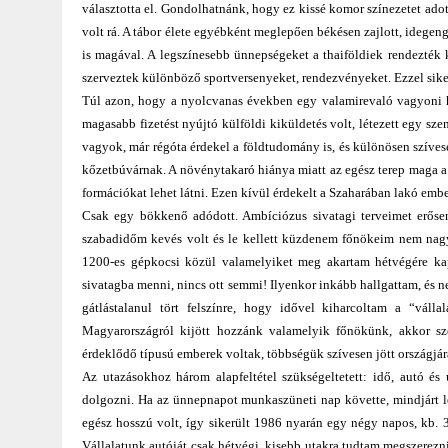
választotta el. Gondolhatnánk, hogy ez kissé komor színezetet ado
volt rá. A tábor élete egyébként meglepően békésen zajlott, idegen
is magával. A legszínesebb ünnepségeket a thaiföldiek rendezték 
szerveztek különböző sportversenyeket, rendezvényeket. Ezzel siker
Túl azon, hogy a nyolcvanas években egy valamirevaló vagyoni hát
magasabb fizetést nyújtó külföldi kiküldetés volt, létezett egy s
vagyok, már régóta érdekel a földtudomány is, és különösen szíves
kőzetbúvárnak. A növénytakaró hiánya miatt az egész terep maga a 
formációkat lehet látni. Ezen kívül érdekelt a Szaharában lakó embe
Csak egy bökkenő adódott. Ambíciózus sivatagi terveimet erőse
szabadidőm kevés volt és le kellett küzdenem főnökeim nem nagyon
1200-es gépkocsi közül valamelyiket meg akartam hétvégére kapa
sivatagba menni, nincs ott semmi! Ilyenkor inkább hallgattam, és
gátlástalanul tört felszínre, hogy idővel kiharcoltam a “válla
Magyarországról kijött hozzánk valamelyik főnökünk, akkor sz
érdeklődő típusú emberek voltak, többségük szívesen jött országjár
Az utazásokhoz három alapfeltétel szükségeltetett: idő, autó és
dolgozni. Ha az ünnepnapot munkaszüneti nap követte, mindjárt 
egész hosszú volt, így sikerült 1986 nyarán egy négy napos, kb. 30
Vállalatunk autóját csak hétvégi, kisebb utakra tudtam megszerezn