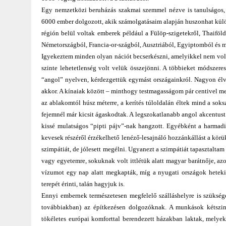
Egy nemzetközi beruházás szakmai szemmel nézve is tanulságos, 
6000 ember dolgozott, akik számolgatásaim alapján huszonhat külön
régión belül voltak emberek például a Fülöp-szigetekről, Thaiföl
Németországból, Francia-or-szágból, Ausztriából, Egyiptomból és 
Igyekeztem minden olyan nációt becserkészni, amelyikkel nem volt 
szinte lehetetlenség volt velük összejönni. A többieket módszere
“angol” nyelven, kérdezgettük egymást országainkról. Nagyon élve
akkor. A kínaiak között – minthogy testmagasságom pár centivel m
az ablakomtól húsz méterre, a kerítés túloldalán éltek mind a soks
fejemnél már kicsit ágaskodtak. A legszokatlanabb angol akcentust a
kissé mulatságos “pipti pájv”-nak hangzott. Egyébként a harmad
kevesek részéről érzékelhető lenéző-lesajnáló hozzánkállást a kör
szimpátiát, de jólesett megélni. Ugyanezt a szimpátiát tapasztaltam 
vagy egyetemre, sokuknak volt ittlétük alatt magyar barátnője, a
vízumot egy nap alatt megkapták, míg a nyugati országok hetekig
terepét érinti, talán hagyjuk is.
Ennyi embernek természetesen megfelelő szálláshelyre is szüksége 
továbbiakban) az építkezésen dolgozóknak. A munkások kétszint
tökéletes európai komforttal berendezett házakban laktak, melyekh