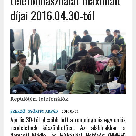
telefonhasználat maximált
díjai 2016.04.30-tól
Repülőtéri telefonálók
SZERZŐ:
GYŐRFFY ÁRPÁD
2016.05.04.
Április 30-tól olcsóbb lett a roamingolás egy uniós
rendeletnek köszönhetően. Az alábbiakban a
Nemzeti Média- és Hírközlési Hatóság (NMHH)