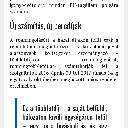
igénybevételére minden EU-tagállam polgára
számára.
Új számítás, új percdíjak
A roamingolásért a hazai díjakon felül csak a
rendeletben meghatározott – a korábbinál jóval
alacsonyabb költségeket eredményező –
többletdíjakat (roamingfelárat,
roamingtöbbletdíjat) számíthatják fel a
szolgáltatók 2016. április 30-tól 2017. június 14-ig
egy tavaly októberben meghozott uniós rendelet
értelmében.
Ez a többletdíj – a saját belföldi,
hálózaton kívüli egységáron felül
– egy perc hívásindítás és egy