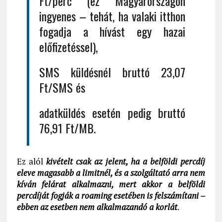
Ft/perc (ez Magyarországon
ingyenes – tehát, ha valaki itthon
fogadja a hívást egy hazai
előfizetéssel),
SMS küldésnél bruttó 23,07
Ft/SMS és
adatküldés esetén pedig bruttó
76,91 Ft/MB.
Ez alól
kivételt csak az jelent, ha a belföldi percdíj
eleve magasabb a limitnél, és a szolgáltató arra nem
kíván felárat alkalmazni, mert akkor a belföldi
percdíját fogják a roaming esetében is felszámítani –
ebben az esetben nem alkalmazandó a korlát
.