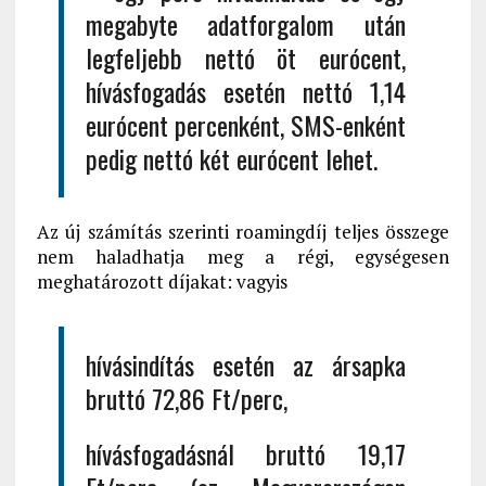
megabyte adatforgalom után
legfeljebb nettó öt eurócent,
hívásfogadás esetén nettó 1,14
eurócent percenként, SMS-enként
pedig nettó két eurócent lehet.
Az új számítás szerinti roamingdíj teljes összege
nem haladhatja meg a régi, egységesen
meghatározott díjakat: vagyis
hívásindítás esetén az ársapka
bruttó 72,86 Ft/perc,
hívásfogadásnál bruttó 19,17