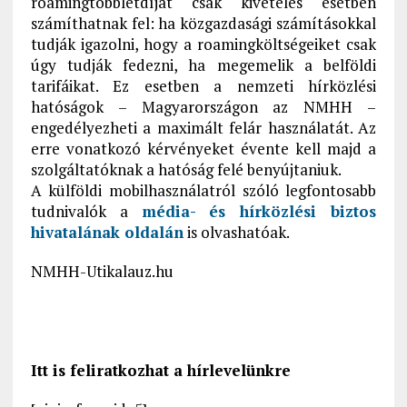
roamingtöbbletdíjat csak kivételes esetben
számíthatnak fel: ha közgazdasági számításokkal
tudják igazolni, hogy a roamingköltségeiket csak
úgy tudják fedezni, ha megemelik a belföldi
tarifáikat. Ez esetben a nemzeti hírközlési
hatóságok – Magyarországon az NMHH –
engedélyezheti a maximált felár használatát. Az
erre vonatkozó kérvényeket évente kell majd a
szolgáltatóknak a hatóság felé benyújtaniuk.
A külföldi mobilhasználatról szóló legfontosabb
tudnivalók a
média- és hírközlési biztos
hivatalának oldalán
is olvashatóak.
NMHH-Utikalauz.hu
Itt is feliratkozhat a hírlevelünkre