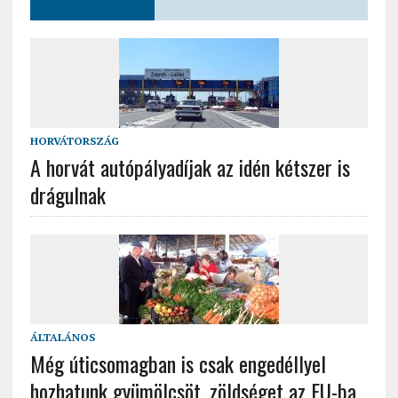
HORVÁTORSZÁG
A horvát autópályadíjak az idén kétszer is
drágulnak
ÁLTALÁNOS
Még úticsomagban is csak engedéllyel
hozhatunk gyümölcsöt, zöldséget az EU-ba