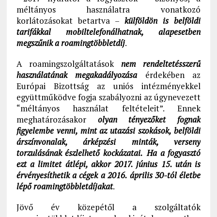
méltányos használatra vonatkozó
korlátozásokat betartva –
külföldön is belföldi
tarifákkal mobiltelefonálhatnak, alapesetben
megszűnik a roamingtöbbletdíj
.
A roamingszolgáltatások
nem rendeltetésszerű
használatának megakadályozása
érdekében az
Európai Bizottság az uniós intézményekkel
együttműködve fogja szabályozni az úgynevezett
“méltányos használat feltételeit”. Ennek
meghatározásakor
olyan tényezőket fognak
figyelembe venni, mint az utazási szokások, belföldi
árszínvonalak, árképzési minták, verseny
torzulásának észlelhető kockázatai.
Ha a fogyasztó
ezt a limitet átlépi, akkor 2017. június 15. után is
érvényesíthetik a cégek a 2016. április 30-tól életbe
lépő roamingtöbbletdíjakat
.
Jövő év közepétől a szolgáltatók