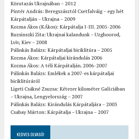
Körutazás Ukrajnában – 2012
Pintér András: Beregszásztól Csetfalváig – egy hét
Kárpátalján – Ukrajna – 2009
Kozma Ákos (KÁkos): Kárpátalja I-III. 2005-2006
Ruzsinszki Zita: Ukrajnai kalandunk – Uzghoorod,
Lviv, Kiev – 2008
Pálinkás Balázs: Kárpátaljai biciklitúra – 2005
Kozma Ákos: Kárpátaljai kirándulás 2006
Kozma Ákos: A téli Kárpátalján. 2006-2007
Pálinkás Balázs: Emlékek a 2007-es kárpátaljai
biciklitúráról
Ligeti Csákné Zsuzsa: Kétezer kilométer Galíciában
– Ukrajna, Lengyelország – 2007
Pálinkás Balázs: Kirándulás Kárpátaljára – 2003
Csabay Márton: Kárpátalja – Ukrajna – 2007
KEDVES OLVASÓ!