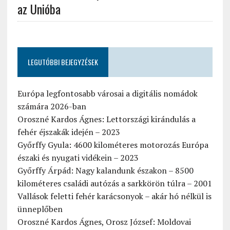
az Unióba
LEGUTÓBBI BEJEGYZÉSEK
Európa legfontosabb városai a digitális nomádok
számára 2026-ban
Oroszné Kardos Ágnes: Lettországi kirándulás a
fehér éjszakák idején – 2023
Győrffy Gyula: 4600 kilométeres motorozás Európa
északi és nyugati vidékein – 2023
Győrffy Árpád: Nagy kalandunk északon – 8500
kilométeres családi autózás a sarkkörön túlra – 2001
Vallások feletti fehér karácsonyok – akár hó nélkül is
ünneplőben
Oroszné Kardos Ágnes, Orosz József: Moldovai