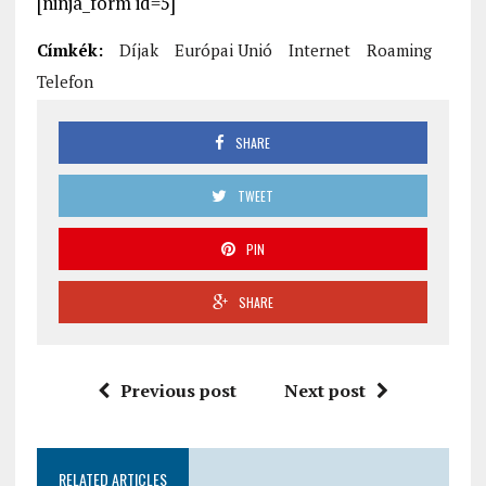
[ninja_form id=5]
Címkék:
Díjak
Európai Unió
Internet
Roaming
Telefon
SHARE
TWEET
PIN
SHARE
Previous post
Next post
RELATED ARTICLES