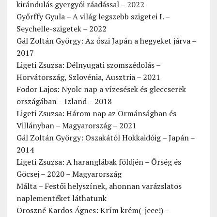
kirándulás gyergyói ráadással – 2022
Győrffy Gyula – A világ legszebb szigetei I. –
Seychelle-szigetek – 2022
Gál Zoltán György: Az őszi Japán a hegyeket járva –
2017
Ligeti Zsuzsa: Délnyugati szomszédolás –
Horvátország, Szlovénia, Ausztria – 2021
Fodor Lajos: Nyolc nap a vízesések és gleccserek
országában – Izland – 2018
Ligeti Zsuzsa: Három nap az Ormánságban és
Villányban – Magyarország – 2021
Gál Zoltán György: Oszakától Hokkaidóig – Japán –
2014
Ligeti Zsuzsa: A haranglábak földjén – Őrség és
Göcsej – 2020 – Magyarország
Málta – Festői helyszínek, ahonnan varázslatos
naplementéket láthatunk
Oroszné Kardos Ágnes: Krím krém(-jeee!) –