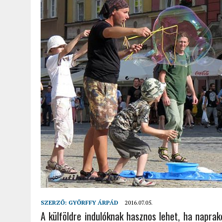
2022.02.12.
|
FODOR LAJOS: NYOLC NAP A VÍZESÉSEK ÉS GLECCSEREK
2026.04.01.
|
EURÓPA LEGFONTOSABB VÁROSAI A DIGITÁLIS NOMÁD
SZERZŐ:
GYŐRFFY ÁRPÁD
2016.07.05.
A külföldre indulóknak hasznos lehet, ha napra