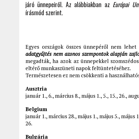
járó ünnepeiről. Az alábbiakban az
Európai Un
írásmód szerint.
Egyes országok összes ünnepéről nem lehet 
adatgyűjtés nem azonos szempontok alapján zajlo
megadták, ha azok az ünnepekkel szomszédosak
eltérő munkaszüneti napok feltüntetéséhez.
Természetesen ez nem csökkenti a használhatósá
Ausztria
január 1., 6., március 8., május 1., 5., 15., 26., a
Belgium
január 1., március 28., május 1., május 5., május 1
26.
Bulgária