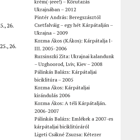
krém(-jeee!) – Körutazás
Ukrajnában – 2012
Pintér András: Beregszásztól
Csetfalváig – egy hét Kárpátalján –
5., 26.
Ukrajna – 2009
Kozma Ákos (KÁkos): Kárpátalja I-
25., 26.
III. 2005-2006
Ruzsinszki Zita: Ukrajnai kalandunk
– Uzghoorod, Lviv, Kiev – 2008
Pálinkás Balázs: Kárpátaljai
biciklitúra – 2005
Kozma Ákos: Kárpátaljai
kirándulás 2006
Kozma Ákos: A téli Kárpátalján.
2006-2007
Pálinkás Balázs: Emlékek a 2007-es
kárpátaljai biciklitúráról
Ligeti Csákné Zsuzsa: Kétezer