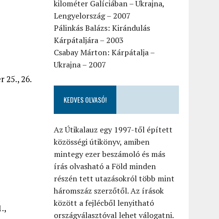
kilométer Galíciában – Ukrajna,
Lengyelország – 2007
Pálinkás Balázs: Kirándulás
Kárpátaljára – 2003
Csabay Márton: Kárpátalja –
Ukrajna – 2007
r 25., 26.
KEDVES OLVASÓ!
Az Útikalauz egy 1997-től épített
közösségi útikönyv, amiben
mintegy ezer beszámoló és más
írás olvasható a Föld minden
részén tett utazásokról több mint
háromszáz szerzőtől. Az írások
között a fejlécből lenyitható
.,
országválasztóval lehet válogatni.