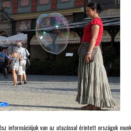
 ORSZÁGÁBAN – IZLAND – 2018
OK SZÁMÁRA 2026-BAN
kész információjuk van az utazással érintett országok mun