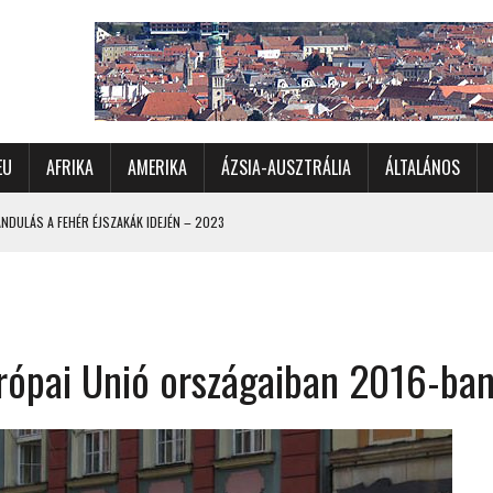
EU
AFRIKA
AMERIKA
ÁZSIA-AUSZTRÁLIA
ÁLTALÁNOS
DULÁS A FEHÉR ÉJSZAKÁK IDEJÉN – 2023
 ÉSZAKI ÉS NYUGATI VIDÉKEIN – 2023
OMÉTERES CSALÁDI AUTÓZÁS A SARKKÖRÖN TÚLRA – 2001
KÜL IS ÜNNEPLŐBEN
rópai Unió országaiban 2016-ba
RÁNDULÁS GYERGYÓI RÁADÁSSAL – 2022
CHELLE-SZIGETEK – 2022
 – 2017
TORSZÁG, SZLOVÉNIA, AUSZTRIA – 2021