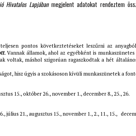
ió Hivatalos Lapjában
megjelent adatokat rendeztem öss
teljesen pontos következtetéseket leszűrni az anyagbó
tt
. Vannak államok, ahol az egyébként is munkaszünetes 
 voltak, máshol szigorúan ragaszkodtak a hét általános
got, hisz úgyis a szokásoson kívüli munkaszünetek a font
ugusztus 15., október 26., november 1., december 8., 25., 26.
6., július 21., augusztus 15., november 1., 2., 11., 15., decem