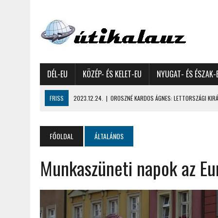
DÉL-EU
KÖZÉP- ÉS KELET-EU
NYUGAT- ÉS ÉSZAK-
FRISS
2023.12.24.
|
OROSZNÉ KARDOS ÁGNES: LETTORSZÁGI KIRÁN
2023.12.09.
|
GYŐRFFY GYULA: 4600 KILOMÉTERES MOTOROZÁS EURÓPA
2023.11.17.
|
GYŐRFFY ÁRPÁD: NAGY KALANDUNK ÉSZAKON – 8500 KIL
FŐOLDAL
ÁLTALÁNOS
2022.12.21.
|
VALLÁSOK FELETTI FEHÉR KARÁCSONYOK – AKÁR HÓ NÉL
Munkaszüneti napok az Eu
2022.12.11.
|
OROSZNÉ KARDOS ÁGNES, OROSZ JÓZSEF: MOLDOVAI KI
2022.03.08.
|
GYŐRFFY GYULA – A VILÁG LEGSZEBB SZIGETEI I. – SEY
2022.02.26.
|
GÁL ZOLTÁN GYÖRGY: AZ ŐSZI JAPÁN A HEGYEKET JÁRVA
2022.02.24.
|
LIGETI ZSUZSA: DÉLNYUGATI SZOMSZÉDOLÁS – HORVÁ