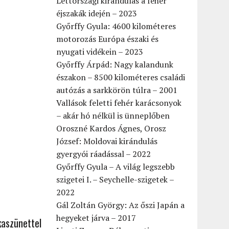
Lettországi kirándulás a fehér
éjszakák idején – 2023
Győrffy Gyula: 4600 kilométeres
motorozás Európa északi és
nyugati vidékein – 2023
Győrffy Árpád: Nagy kalandunk
északon – 8500 kilométeres családi
autózás a sarkkörön túlra – 2001
Vallások feletti fehér karácsonyok
– akár hó nélkül is ünneplőben
Oroszné Kardos Ágnes, Orosz
József: Moldovai kirándulás
gyergyói ráadással – 2022
Győrffy Gyula – A világ legszebb
szigetei I. – Seychelle-szigetek –
2022
Gál Zoltán György: Az őszi Japán a
hegyeket járva – 2017
kaszünettel