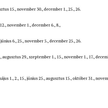
ugusztus 15., november 30., december 1., 25., 26.
 12., november 1., december 6., 8.,
5., június 6., 25., november 5., december 25., 26.
s 5., augusztus 29., szeptember 1., 15., november 1., 17., decem
 május 1., 2., 15., június 25., augusztus 15., október 31., novem