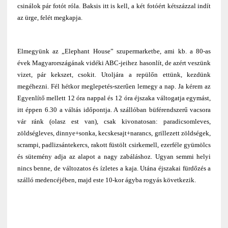
csinálok pár fotót róla. Baksis itt is kell, a két fotóért kétszázzal indít
az ürge, felét megkapja.
Elmegyünk az „Elephant House” szupermarketbe, ami kb. a 80-as
évek Magyarországának vidéki ABC-jeihez hasonlít, de azért veszünk
vizet, pár kekszet, csokit. Utoljára a repülőn ettünk, kezdünk
megéhezni. Fél hétkor meglepetés-szerűen lemegy a nap. Ja kérem az
Egyenlítő mellett 12 óra nappal és 12 óra éjszaka váltogatja egymást,
itt éppen 6.30 a váltás időpontja. A szállóban büférendszerű vacsora
vár ránk (olasz est van), csak kivonatosan: paradicsomleves,
zöldségleves, dinnye+sonka, kecskesajt+narancs, grillezett zöldségek,
scrampi, padlizsántekercs, rakott füstölt csirkemell, ezerféle gyümölcs
és sütemény adja az alapot a nagy zabáláshoz. Ugyan semmi helyi
nincs benne, de változatos és ízletes a kaja. Utána éjszakai fürdőzés a
szálló medencéjében, majd este 10-kor ágyba rogyás következik.