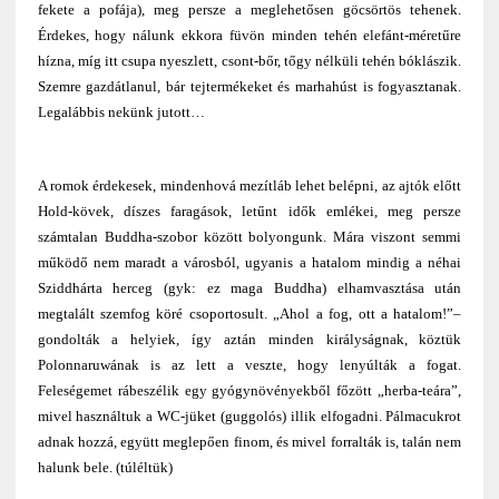
fekete a pofája), meg persze a meglehetősen göcsörtös tehenek.
Érdekes, hogy nálunk ekkora füvön minden tehén elefánt-méretűre
hízna, míg itt csupa nyeszlett, csont-bőr, tőgy nélküli tehén bóklászik.
Szemre gazdátlanul, bár tejtermékeket és marhahúst is fogyasztanak.
Legalábbis nekünk jutott…
A romok érdekesek, mindenhová mezítláb lehet belépni, az ajtók előtt
Hold-kövek, díszes faragások, letűnt idők emlékei, meg persze
számtalan Buddha-szobor között bolyongunk. Mára viszont semmi
működő nem maradt a városból, ugyanis a hatalom mindig a néhai
Sziddhárta herceg (gyk: ez maga Buddha) elhamvasztása után
megtalált szemfog köré csoportosult. „Ahol a fog, ott a hatalom!”–
gondolták a helyiek, így aztán minden királyságnak, köztük
Polonnaruwának is az lett a veszte, hogy lenyúlták a fogat.
Feleségemet rábeszélik egy gyógynövényekből főzött „herba-teára”,
mivel használtuk a WC-jüket (guggolós) illik elfogadni. Pálmacukrot
adnak hozzá, együtt meglepően finom, és mivel forralták is, talán nem
halunk bele. (túléltük)