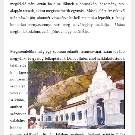
megfelelő párt, aztán ha a szülőknek a horoszkóp, hozomány, stb.
alapján tetszik, akkor megismerhetik egymást. Mások előtt. Az esküvő
után nászút jön, ahonnét visszaérve be kell mutatni a lepedőt, ti. hogy
bontatlan menyasszonyt vett meg a vőlegény családja… Utána
megint lakodalom, aztán jöhet a nagy betűs Élet.
Megszemlélünk még egy spontán odanőtt termeszvárat, aztán tovább
megyünk, és gyalog
felkaptatunk Dambullába, ahol sziklakolostorok
találhatóa
k. Egész
pontosan 5
szentélyt
véstek a
sziklába,
amiben
százötven-
valahány
buddha-
szobor található. Itt út közben majmok (valami pávián-félék)