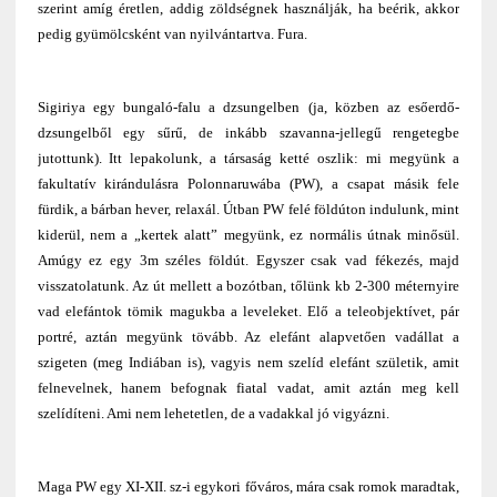
szerint amíg éretlen, addig zöldségnek használják, ha beérik, akkor
pedig gyümölcsként van nyilvántartva. Fura.
Sigiriya egy bungaló-falu a dzsungelben (ja, közben az esőerdő-
dzsungelből egy sűrű, de inkább szavanna-jellegű rengetegbe
jutottunk). Itt lepakolunk, a társaság ketté oszlik: mi megyünk a
fakultatív kirándulásra Polonnaruwába (PW), a csapat másik fele
fürdik, a bárban hever, relaxál. Útban PW felé földúton indulunk, mint
kiderül, nem a „kertek alatt” megyünk, ez normális útnak minősül.
Amúgy ez egy 3m széles földút. Egyszer csak vad fékezés, majd
visszatolatunk. Az út mellett a bozótban, tőlünk kb 2-300 méternyire
vad elefántok tömik magukba a leveleket. Elő a teleobjektívet, pár
portré, aztán megyünk tövább. Az elefánt alapvetően vadállat a
szigeten (meg Indiában is), vagyis nem szelíd elefánt születik, amit
felnevelnek, hanem befognak fiatal vadat, amit aztán meg kell
szelídíteni. Ami nem lehetetlen, de a vadakkal jó vigyázni.
Maga PW egy XI-XII. sz-i egykori főváros, mára csak romok maradtak,