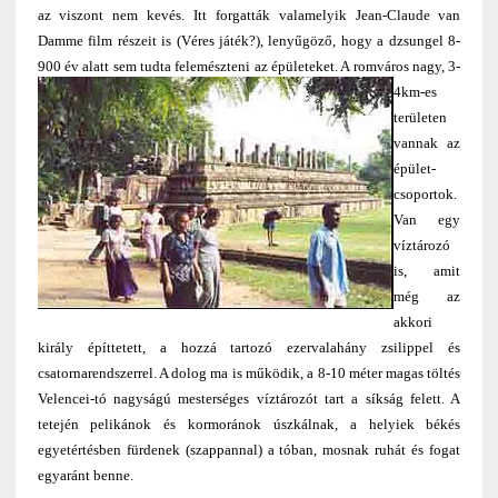
az viszont nem kevés. Itt forgatták valamelyik Jean-Claude van
Damme film részeit is (Véres játék?), lenyűgöző, hogy a dzsungel 8-
900 év alatt sem tudta felemészteni az épületeket. A romváros nagy,
3-
4km-es
területen
vannak az
épület-
csoportok.
Van egy
víztározó
is, amit
még az
akkori
király építtetett, a hozzá tartozó ezervalahány zsilippel és
csatornarendszerrel. A dolog ma is működik, a 8-10 méter magas töltés
Velencei-tó nagyságú mesterséges víztározót tart a síkság felett. A
tetején pelikánok és kormoránok úszkálnak, a helyiek békés
egyetértésben fürdenek (szappannal) a tóban, mosnak ruhát és fogat
egyaránt benne.