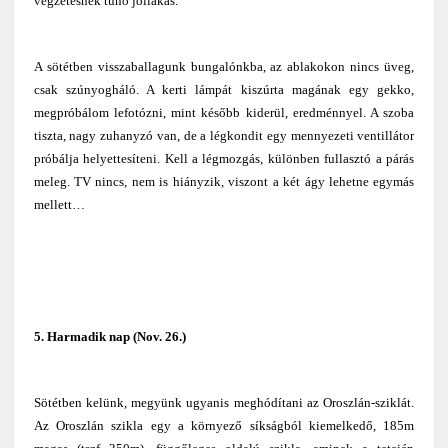
végzetesnek tűnő jóllakás.
A sötétben visszaballagunk bungalónkba, az ablakokon nincs üveg,
csak szúnyogháló. A kerti lámpát kiszúrta magának egy gekko,
megpróbálom lefotózni, mint később kiderül, eredménnyel. A szoba
tiszta, nagy zuhanyzó van, de a légkondit egy mennyezeti ventillátor
próbálja helyettesíteni. Kell a légmozgás, különben fullasztó a párás
meleg. TV nincs, nem is hiányzik, viszont a két ágy lehetne egymás
mellett…
5. Harmadik nap (Nov. 26.)
Sötétben kelünk, megyünk ugyanis meghódítani az Oroszlán-sziklát.
Az Oroszlán szikla egy a környező síkságból kiemelkedő, 185m