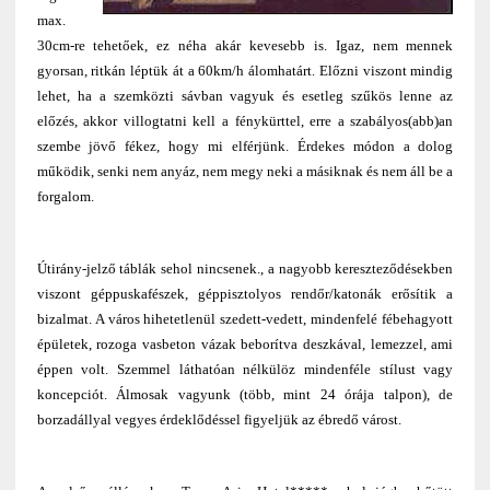
max.
30cm-re tehetőek, ez néha akár kevesebb is. Igaz, nem mennek
gyorsan, ritkán léptük át a 60km/h álomhatárt. Előzni viszont mindig
lehet, ha a szemközti sávban vagyuk és esetleg szűkös lenne az
előzés, akkor villogtatni kell a fénykürttel, erre a szabályos(abb)an
szembe jövő fékez, hogy mi elférjünk. Érdekes módon a dolog
működik, senki nem anyáz, nem megy neki a másiknak és nem áll be a
forgalom.
Útirány-jelző táblák sehol nincsenek., a nagyobb kereszteződésekben
viszont géppuskafészek, géppisztolyos rendőr/katonák erősítik a
bizalmat. A város hihetetlenül szedett-vedett, mindenfelé fébehagyott
épületek, rozoga vasbeton vázak beborítva deszkával, lemezzel, ami
éppen volt. Szemmel láthatóan nélkülöz mindenféle stílust vagy
koncepciót. Álmosak vagyunk (több, mint 24 órája talpon), de
borzadállyal vegyes érdeklődéssel figyeljük az ébredő várost.