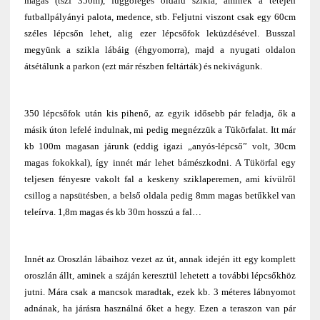
magas (tszf 350m), függőleges oldalú szikla, aminek a tetején
futballpályányi palota, medence, stb. Feljutni viszont csak egy 60cm
széles lépcsőn lehet, alig ezer lépcsőfok leküzdésével. Busszal
megyünk a szikla lábáig (éhgyomorra), majd a nyugati oldalon
átsétálunk a parkon (ezt már részben feltárták) és nekivágunk.
350 lépcsőfok után kis pihenő, az egyik idősebb pár feladja, ők a
másik úton lefelé indulnak, mi pedig megnézzük a Tükörfalat. Itt már
kb 100m magasan járunk (eddig igazi „anyós-lépcső” volt, 30cm
magas fokokkal), így innét már lehet bámészkodni. A Tükörfal egy
teljesen fényesre vakolt fal a keskeny sziklaperemen, ami kívülről
csillog a napsütésben, a belső oldala pedig 8mm magas betűkkel van
teleírva. 1,8m magas és kb 30m hosszú a fal…
Innét az Oroszlán lábaihoz vezet az út, annak idején itt egy komplett
oroszlán állt, aminek a száján keresztül lehetett a további lépcsőkhöz
jutni. Mára csak a mancsok maradtak, ezek kb. 3 méteres lábnyomot
adnának, ha járásra használná őket a hegy. Ezen a teraszon van pár