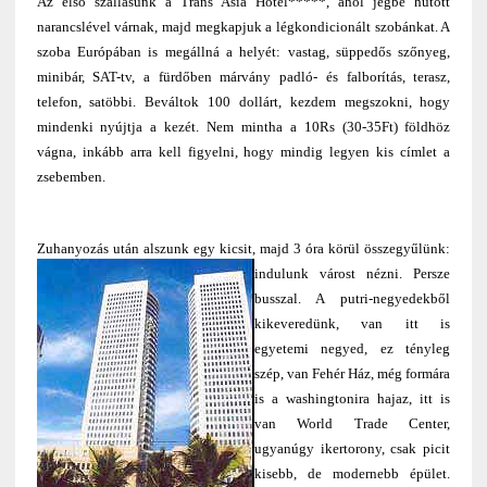
Az első szállásunk a Trans Asia Hotel*****
, ahol jégbe hűtött
narancslével várnak, majd megkapjuk a légkondicionált szobánkat. A
szoba Európában is megállná a helyét: vastag, süppedős szőnyeg,
minibár, SAT-tv, a fürdőben márvány padló- és falborítás, terasz,
telefon, satöbbi. Beváltok 100 dollárt, kezdem megszokni, hogy
mindenki nyújtja a kezét. Nem mintha a 10Rs (30-35Ft) földhöz
vágna, inkább arra kell figyelni, hogy mindig legyen kis címlet a
zsebemben.
Zuhanyozás után alszunk egy kicsit, majd 3 óra körül összegyűlünk:
indulunk várost nézni.
Persze
busszal. A putri-negyedekből
kikeveredünk, van itt is
egyetemi negyed, ez tényleg
szép, van Fehér Ház, még formára
is a washingtonira hajaz, itt is
van World Trade Center,
ugyanúgy ikertorony, csak picit
kisebb, de modernebb épület.