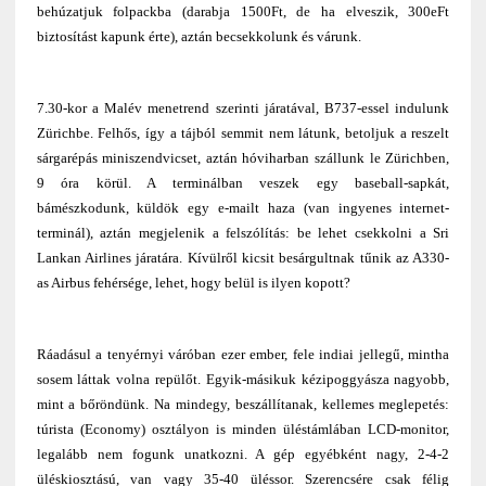
behúzatjuk folpackba (darabja 1500Ft, de ha elveszik, 300eFt
biztosítást kapunk érte), aztán becsekkolunk és várunk.
7.30-kor a Malév menetrend szerinti járatával, B737-essel indulunk
Zürichbe. Felhős, így a tájból semmit nem látunk, betoljuk a reszelt
sárgarépás miniszendvicset, aztán hóviharban szállunk le Zürichben,
9 óra körül. A terminálban veszek egy baseball-sapkát,
bámészkodunk, küldök egy e-mailt haza (van ingyenes internet-
terminál), aztán megjelenik a felszólítás: be lehet csekkolni a Sri
Lankan Airlines járatára. Kívülről kicsit besárgultnak tűnik az A330-
as Airbus fehérsége, lehet, hogy belül is ilyen kopott?
Ráadásul a tenyérnyi váróban ezer ember, fele indiai jellegű, mintha
sosem láttak volna repülőt. Egyik-másikuk kézipoggyásza nagyobb,
mint a bőröndünk. Na mindegy, beszállítanak, kellemes meglepetés:
túrista (Economy) osztályon is minden üléstámlában LCD-monitor,
legalább nem fogunk unatkozni. A gép egyébként nagy, 2-4-2
üléskiosztású, van vagy 35-40 üléssor. Szerencsére csak félig