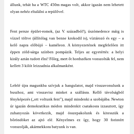
állunk, tehát ha a WTC 450m magas volt, akkor igazán nem lehetett
olyan nehéz eltalálni a repülővel.
Fent persze épület-romok, (az V. századból!), úszómedence máig is
vízzel töltve (állítólag van benne krokodil is), víztározó és egy – a
kelő napra előbújó – kaméleon. A környezetének megfelelően itt
éppen zöld-sárga színben pompázik. Teljes az egyetértés: a helyi
király aztán tudott élni! Főleg, mert őt hordszéken vonszolták fel, nem
kellett 3 kilót leizzadnia alkalmanként.
Lefelé újra magunkba szívjuk a hangulatot, majd visszavonulunk a
buszhoz, ami visszavisz minket a szállásra. Kellő távolságból
fényképezés („ott voltunk fent”), majd mindenki a szobájába. Newton
úr igazán demokratikus módon mindenkit csatakosra izzasztott, így
zuhanyozás következik, majd összepakolunk és kitesszük a
bőröndöket az ajtó elé. Kényelmes ez így, hogy 30 forintért
vonszolják, akármekkora batyunk is van.