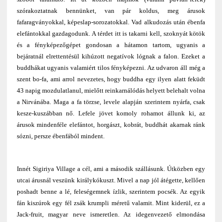
szórakoztatnak bennünket, van pár koldus, meg árusok
fafaragványokkal, képeslap-sorozatokkal. Vad alkudozás után ébenfa
elefántokkal gazdagodunk. A térdet itt is takarni kell, szoknyát kötök
és a fényképezőgépet gondosan a hátamon tartom, ugyanis a
bejáratnál elrettentésül kihúzott negatívok lógnak a falon. Ezeket a
buddhákat ugyanis valamiért tilos fényképezni. Az udvaron áll még a
szent bo-fa, ami arrol nevezetes, hogy buddha egy ilyen alatt feküdt
43 napig mozdulatlanul, mielőtt reinkarnálódás helyett belehalt volna
a Nirvánába. Maga a fa törzse, levele alapján szerintem nyárfa, csak
kesze-kuszábban nő. Lefele jövet komoly rohamot állunk ki, az
árusok mindenféle elefántot, horgászt, kobrát, buddhát akarnak ránk
sózni, persze ébenfából mindent.
Innét Sigiriya Village a cél, ami a második szállásunk. Útközben egy
utcai árusnál veszünk királykókuszt. Mivel a nap jól átégette, kellően
poshadt benne a lé, feleségemnek ízlik, szerintem pocsék. Az egyik
fán kiszúrok egy fél zsák krumpli méretű valamit. Mint kiderül, ez a
Jack-fruit, magyar neve ismeretlen. Az idegenvezető elmondása