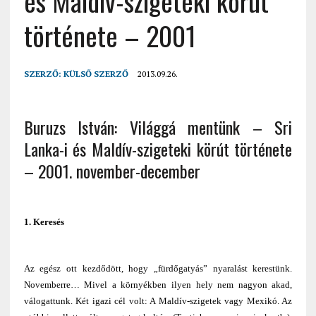
és Maldív-szigeteki körút
története – 2001
SZERZŐ:
KÜLSŐ SZERZŐ
2013.09.26.
Buruzs István: Világgá mentünk – Sri
Lanka-i és Maldív-szigeteki körút története
– 2001. november-december
1. Keresés
Az egész ott kezdődött, hogy „fürdőgatyás” nyaralást kerestünk.
Novemberre… Mivel a környékben ilyen hely nem nagyon akad,
válogattunk. Két igazi cél volt: A Maldív-szigetek vagy Mexikó. Az