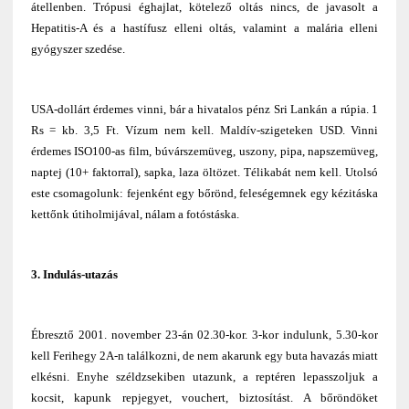
átellenben. Trópusi éghajlat, kötelező oltás nincs, de javasolt a
Hepatitis-A és a hastífusz elleni oltás, valamint a malária elleni
gyógyszer szedése.
USA-dollárt érdemes vinni, bár a hivatalos pénz Sri Lankán a rúpia. 1
Rs = kb. 3,5 Ft. Vízum nem kell. Maldív-szigeteken USD. Vinni
érdemes ISO100-as film, búvárszemüveg, uszony, pipa, napszemüveg,
naptej (10+ faktorral), sapka, laza öltözet. Télikabát nem kell. Utolsó
este csomagolunk: fejenként egy bőrönd, feleségemnek egy kézitáska
kettőnk útiholmijával, nálam a fotóstáska.
3. Indulás-utazás
Ébresztő 2001. november 23-án 02.30-kor. 3-kor indulunk, 5.30-kor
kell Ferihegy 2A-n találkozni, de nem akarunk egy buta havazás miatt
elkésni. Enyhe széldzsekiben utazunk, a reptéren lepasszoljuk a
kocsit, kapunk repjegyet, vouchert, biztosítást. A bőröndöket