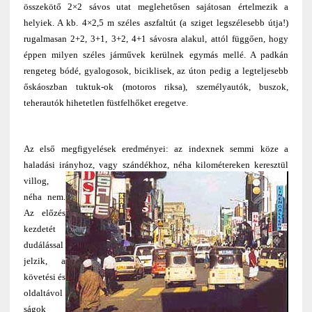
összekötő 2×2 sávos utat meglehetősen sajátosan értelmezik a
helyiek. A kb. 4×2,5 m széles aszfaltút (a sziget legszélesebb útja!)
rugalmasan 2+2, 3+1, 3+2, 4+1 sávosra alakul, attól függően, hogy
éppen milyen széles járművek kerülnek egymás mellé. A padkán
rengeteg bódé, gyalogosok, biciklisek, az úton pedig a legteljesebb
őskáoszban tuktuk-ok (motoros riksa), személyautók, buszok,
teherautók hihetetlen füstfelhőket eregetve.
Az első megfigyelések eredményei: az indexnek semmi köze a
haladási irányhoz, vagy
szándékhoz, néha kilométereken keresztül
villog,
néha nem.
Az előzés
kezdetét
dudálással
jelzik, a
követési és
oldaltávol
ságok