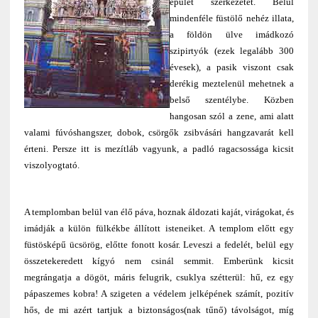
épület szerkezetét. Belül
mindenféle füstölő nehéz illata,
a földön ülve imádkozó
szipirtyók (ezek legalább 300
évesek), a pasik viszont csak
derékig meztelenül mehetnek a
belső szentélybe. Közben
hangosan szól a zene, ami alatt
valami fúvóshangszer, dobok, csörgők zsibvásári hangzavarát kell
érteni. Persze itt is mezítláb vagyunk, a padló ragacsossága kicsit
viszolyogtató.
A templomban belül van élő páva, hoznak áldozati kaját, virágokat, és
imádják a külön fülkékbe állított isteneiket. A templom előtt egy
füstösképű ücsörög, előtte fonott kosár. Leveszi a fedelét, belül egy
összetekeredett kígyó nem csinál semmit. Emberünk kicsit
megrángatja a dögöt, máris felugrik, csuklya szétterül: hű, ez egy
pápaszemes kobra! A szigeten a védelem jelképének számít, pozitív
hős, de mi azért tartjuk a biztonságos(nak tűnő) távolságot, míg