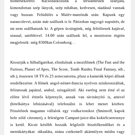
hőmérsékletről. Rácsodálkozunk a stewardessek szárijára,
kimondottan szép lányok, szép ruhában, kedvesen, ráadásul vannak
vagy huszan. Felüdülés a Malév-matrónák után. Kapunk egy
narancslevet, aztán már szállunk is le. Párizsban ragyogó napsütés, de
mi nem szállhatunk ki. A gépen ücsörgünk, míg feltöltenek kajával,
utassal, satöbbivel. 14.00 után szállunk fel, a monitoron rögtön
megjelenik: még 8300km Colomboig…
Kiosztják a fülhallgatókat, elindulnak a mozifilmek (The Fast and the
Furious, Planet of Apes, The Score, Tomb Raider, Final Fantasy, stb.,
stb.), összesen 18 TV és 25 zenecsatorna, plusz a kamerák képei állnak
rendelkezésre. A filmek angol-német-francia nyelven szinkronizáltak,
feliratosak japánul, arabul, szingalézül. Aki esetleg nem érné el az
előtte lévő érintős képrenyőt, annak van távirányító is, amivel
(hitelkártya lehúzásával) telefonálni is lehet menet közben.
Frissítőnek magamra vállalok egy vodka-tonikot (Smirnoff, kapok
bele zöld citromot), a feleségem Campari-juice-ába koktélcseresznye
is kerül. Kicsit később hozzák felgőzölt frissítőkendőket és a
menükártyákat: ráksaláta, utána csirkemell akármilyen módra vagy