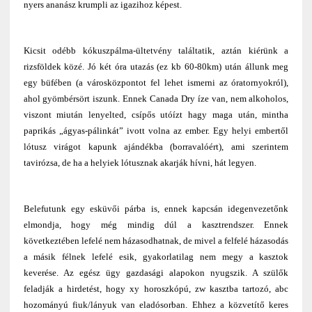
nyers ananász krumpli az igazihoz képest.
Kicsit odébb kókuszpálma-ültetvény találtatik, aztán kiérünk a
rizsföldek közé. Jó két óra utazás (ez kb 60-80km) után állunk meg
egy büfében (a városközpontot fel lehet ismerni az óratornyokról),
ahol gyömbérsört iszunk. Ennek Canada Dry íze van, nem alkoholos,
viszont miután lenyelted, csípős utóízt hagy maga után, mintha
paprikás „ágyas-pálinkát” ivott volna az ember. Egy helyi embertől
lótusz virágot kapunk ajándékba (borravalóért), ami szerintem
tavirózsa, de ha a helyiek lótusznak akarják hívni, hát legyen.
Belefutunk egy esküvői párba is, ennek kapcsán idegenvezetőnk
elmondja, hogy még mindig dúl a kasztrendszer. Ennek
következtében lefelé nem házasodhatnak, de mivel a felfelé házasodás
a másik félnek lefelé esik, gyakorlatilag nem megy a kasztok
keverése. Az egész ügy gazdasági alapokon nyugszik. A szülők
feladják a hirdetést, hogy xy horoszkópú, zw kasztba tartozó, abc
hozományú fiuk/lányuk van eladósorban. Ehhez a közvetítő keres