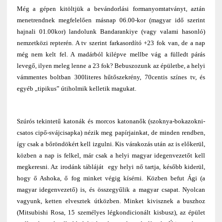
Még a gépen kitöltjük a bevándorlási formanyomtatványt, aztán
menetrendnek megfelelően másnap 06.00-kor (magyar idő szerint
hajnali 01.00kor) landolunk Bandarankiye (vagy valami hasonló)
nemzetközi repterén. A tv szerint farkasordító +23 fok van, de a nap
még nem kelt fel. A madárból kilépve mellbe vág a fülledt párás
levegő, ilyen meleg lenne a 23 fok? Bebuszozunk az épületbe, a helyi
vámmentes boltban 300literes hűtőszekrény, 70centis színes tv, és
egyéb „tipikus” útiholmik kelletik magukat.
Szúrós tekintetű katonák és morcos katonanők (szoknya-bokazokni-
csatos cipő-svájcisapka) nézik meg papírjainkat, de minden rendben,
így csak a bőröndökért kell izgulni. Kis várakozás után az is előkerül,
közben a nap is felkel, már csak a helyi magyar idegenvezetőt kell
megkeresni. Az irodánk tábláját
egy helyi nő tartja, később kiderül,
hogy ő Ashoka, ő fog minket végig kísérni. Közben befut Ági (a
magyar idegenvezető) is, és összegyűlik a magyar csapat. Nyolcan
vagyunk, ketten elvesztek útközben. Minket kivisznek a buszhoz
(Mitsubishi Rosa, 15 személyes légkondicionált kisbusz), az épület