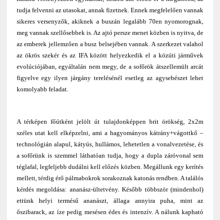
tudja felvenni az utasokat, annak fizetnek. Ennek megfelelően vannak
sikeres versenyzők, akiknek a buszán legalább 70en nyomorognak,
meg vannak szellősebbek is. Az ajtó persze menet közben is nyitva, de
az emberek jellemzően a busz belsejében vannak. A szerkezet valahol
az ökrös szekér és az IFA között helyezkedik el a közúti járművek
evolúciójában, egyáltalán nem megy, de a sofőrök átszellemült arcát
figyelve egy ilyen járgány terelésénél esetleg az agysebészet lehet
komolyabb feladat.
A térképen főútként jelölt út tulajdonképpen brit örökség, 2x2m
széles utat kell elképzelni, ami a hagyományos kátrány+vágottkő –
technológián alapul, kátyús, hullámos, lehetetlen a vonalvezetése, és
a sofőrünk is szemmel láthatóan tudja, hogy a dupla záróvonal sem
téglafal, legfeljebb dudálni kell előzés közben. Megállunk egy kerítés
mellett, térdig érő pálmabokrok sorakoznak katonás rendben. A találós
kérdés megoldása: ananász-ültetvény. Később többször (mindenhol)
ettünk helyi termésű ananászt, állaga annyira puha, mint az
őszibarack, az íze pedig mesésen édes és intenzív. A nálunk kapható