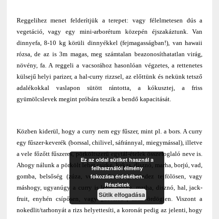
Reggelihez menet felderítjük a terepet: vagy félelmetesen dús a
vegetáció, vagy egy mini-arborétum közepén éjszakáztunk. Van
dinnyefa, 8-10 kg körüli dinnyékkel (fejmagasságban!), van hawaii
rózsa, de az is 3m magas, meg számtalan beazonosíthatatlan virág,
növény, fa. A reggeli a vacsorához hasonlóan végzetes, a rettenetes
külsejű helyi parizer, a hal-curry rizzsel, az előttünk és nekünk tetsző
adalékokkal vaslapon sütött rántotta, a kókusztej, a friss
gyümölcslevek megint próbára teszik a bendő kapacitását.
Közben kiderül, hogy a curry nem egy fűszer, mint pl. a bors. A curry
egy fűszer-keverék (borssal, chilivel, sáfránnyal, miegymással), illetve
a vele főzőtt fűszeres, pörköltszerű egytál-ételek összefoglaló neve is.
Ez az oldal sütiket használ a
Ahogy nálunk a pörkölt lehet csirke, kakas, disznó, marha, borjú, vad,
felhasználói élmény
fokozása érdekében.
gomba, belsőség (zúza, vese-velő, here), mindez tejfölösen, vagy
Részletek
máshogy, ugyanúgy a curry is lehet csirke, marha, disznó, hal, jack-
Sütik elfogadása
fruit, enyhén csípősen, vagy „deviled”, azaz ördögien. Viszont a
nokedlit/tarhonyát a rizs helyettesíti, a koronát pedig az jelenti, hogy