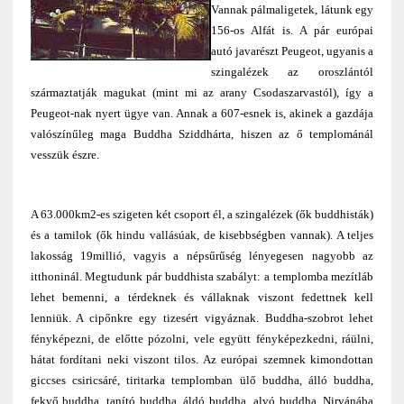
Vannak pálmaligetek, látunk egy
156-os Alfát is. A pár európai
autó javarészt Peugeot, ugyanis a
szingalézek az oroszlántól
származtatják magukat (mint mi az arany Csodaszarvastól), így a
Peugeot-nak nyert ügye van. Annak a 607-esnek is, akinek a gazdája
valószínűleg maga Buddha Sziddhárta, hiszen az ő templománál
vesszük észre.
A 63.000km2-es szigeten két csoport él, a szingalézek (ők buddhisták)
és a tamilok (ők hindu vallásúak, de kisebbségben vannak). A teljes
lakosság 19millió, vagyis a népsűrűség lényegesen nagyobb az
itthoninál. Megtudunk pár buddhista szabályt: a templomba mezítláb
lehet bemenni, a térdeknek és vállaknak viszont fedettnek kell
lenniük. A cipőnkre egy tizesért vigyáznak. Buddha-szobrot lehet
fényképezni, de előtte pózolni, vele együtt fényképezkedni, ráülni,
hátat fordítani neki viszont tilos. Az európai szemnek kimondottan
giccses csiricsáré, tiritarka templomban ülő buddha, álló buddha,
fekvő buddha, tanító buddha, áldó buddha, alvó buddha, Nirvánába