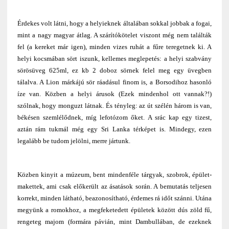
Érdekes volt látni, hogy a helyieknek általában sokkal jobbak a fogai,
mint a nagy magyar átlag. A szárítókötelet viszont még nem találták
fel (a kereket már igen), minden vizes ruhát a fűre teregetnek ki. A
helyi kocsmában sört iszunk, kellemes meglepetés: a helyi szabvány
sörösüveg 625ml, ez kb 2 doboz sörnek felel meg egy üvegben
tálalva. A Lion márkájú sör ráadásul finom is, a Borsodihoz hasonló
íze van. Közben a helyi árusok (Ezek mindenhol ott vannak?!)
szólnak, hogy monguzt látnak. És tényleg: az út szélén három is van,
békésen szemlélődnek, míg lefotózom őket. A srác kap egy tizest,
aztán rám tukmál még egy Sri Lanka térképet is. Mindegy, ezen
legalább be tudom jelölni, merre jártunk.
Közben kinyit a múzeum, bent mindenféle tárgyak, szobrok, épület-
makettek, ami csak előkerült az ásatások során. A bemutatás teljesen
korrekt, minden látható, beazonosítható, érdemes rá időt szánni. Utána
megyünk a romokhoz, a megfeketedett épületek között dús zöld fű,
rengeteg majom (formára pávián, mint Dambullában, de ezeknek