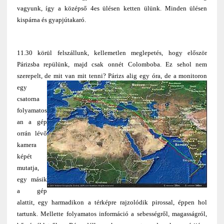
vagyunk, így a középső 4es ülésen ketten ülünk. Minden ülésen
kispárna és gyapjútakaró.
11.30 körül felszállunk, kellemetlen meglepetés, hogy először
Párizsba repülünk, majd csak onnét Colomboba. Ez sehol nem
szerepelt, de mit van mit tenni? Párizs alig egy óra, de a
monitoron
egy
csatorna
folyamatos
an a gép
orrán lévő
kamera
képét
mutatja,
egy másik
a gép
alattit, egy harmadikon a térképre rajzolódik pirossal, éppen hol
tartunk. Mellette folyamatos információ a sebességről, magasságról,