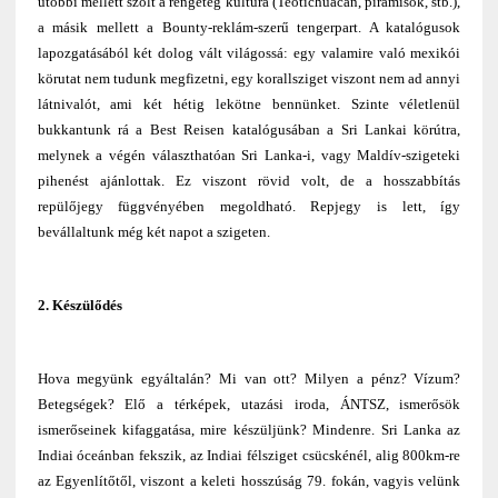
utóbbi mellett szólt a rengeteg kultúra (Teotichuacan, piramisok, stb.),
a másik mellett a Bounty-reklám-szerű tengerpart. A katalógusok
lapozgatásából két dolog vált világossá: egy valamire való mexikói
körutat nem tudunk megfizetni, egy korallsziget viszont nem ad annyi
látnivalót, ami két hétig lekötne bennünket. Szinte véletlenül
bukkantunk rá a Best Reisen katalógusában a Sri Lankai körútra,
melynek a végén választhatóan Sri Lanka-i, vagy Maldív-szigeteki
pihenést ajánlottak. Ez viszont rövid volt, de a hosszabbítás
repülőjegy függvényében megoldható. Repjegy is lett, így
bevállaltunk még két napot a szigeten.
2. Készülődés
Hova megyünk egyáltalán? Mi van ott? Milyen a pénz? Vízum?
Betegségek? Elő a térképek, utazási iroda, ÁNTSZ, ismerősök
ismerőseinek kifaggatása, mire készüljünk? Mindenre. Sri Lanka az
Indiai óceánban fekszik, az Indiai félsziget csücskénél, alig 800km-re
az Egyenlítőtől, viszont a keleti hosszúság 79. fokán, vagyis velünk