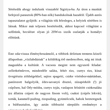
Sötétedik ahogy indulunk visszafelé Sigiriya-ba. Az úton a munkát
befejező parasztok (80%-ban nők) bandukolnak hazafelé. Újabb autós
tapasztalatot gyűjtök: a világítás tök felesleges, a helyiek sötétben is
látnak. Mikor már teljesen besötétedik, akkor kapcsol világítást a
sofőrünk, becslésre olyan jó 20W-os izzók oszlatják a homályt
előttünk.
Este oda-vissza élménybeszámoló, a többiek delirium tremens közeli
állapotban „vízilabdáztak” a köldökig érő medencében, míg mi ittuk
magunkba a kultúrát. A vacsora megint nem egyszerű feladat:
zellerkrémleves, mindenféle saláta, fehér rizs, currys rizs, kínai
üvegtészta zöldségekkel, sajtos spagetti, csirke vörösbor-mártásban,
panírozott halgolyók, édes-savanyú disznó, zúzapörkölt (!) jó
csípősen, hal Orly-módra, currys tojás, vaslapon felsütött csirkesaláta
(ez állatira csípett de nagyon finom volt), csakni (csípős lekvár),
torták, karamell-puding, rizspuding, gyümölcsök, habok henteregnek
a büféasztalon, így aztán többszöri rárepülés eredménye a