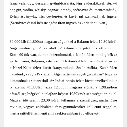
lazac valahogy, desszert, gyümölcssaláta, fém evőeszközzel, sör, v/f
bor, gin, vodka, whisky, cognac, brandy, szénsavas és -mentes üdítők,
Evian ásványvíz, friss ceylon-tea és kávé, mi szem-szájnak ingere.
(Szendvics és ital kérésre egész úton ingyen és korlátlanul van.)
39.000 láb (11.800m) magasan zúgunk el a Balaton felett 16.30 körül.
Nagy eredmény, 12 óra alatt 12 kilométerre jutottunk otthonról…
Kint –60 fok van, de mint köztudomású, a felhők felett mindig kék az
ég. Románia, Bulgária, este 6 körül Isztambul felett repülünk el, aztán
a Közel-Kelet felett kicsit kanyarodunk, Szaúd-Arábia, Katar felett
haladunk, vagyis Pakisztán, Afganisztán és egyéb „izgalmas” légterek
kimaradnak az utazásból. Az Indiai óceán felett kicsit emelkedünk, a
tv szerint 41.000láb, azaz 12.500m magasra érünk, a 120km/h-ás
hátszél segítségével a talajhoz képest 1080km/h sebességet érünk el.
Magyar idő szerint 23.30 körül fellármáz a személyzet, marhahúsos
raviolit, vegyes zöldsalátát, friss gyümölcsöket kell enni reggelire,
mert a sajtfelfújtas menü a mi szektorunkban épp elfogyott.