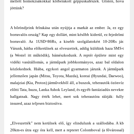
mellett homokzsákokkal körberakott géppuskafészek. Úristen, hova
jöttünk?
A bőröndjeink felrakása után nyújtja a markát az ember. Ja, ez egy
borravalós ország? Kap egy dollárt, mint később kiderül, ez fejedelmi
borravaló. Az 1USD=86Rs, a kisebb szolgálatokért 10-20Rs jár.
Várunk, hátha előkerülnek az elveszettek, addig küldünk haza SMS-t
(a Westel itt működik), bámészkodunk. A reptér épülete mint egy
vidéki vasútállomás, a járműpark jobbkormányos, azaz bal oldalon
közlekednek. Hiába, egykori angol gyarmaton járunk. A járműpark
jellemzően japán (Mitsu, Toyota, Mazda), koreai (Hyundai, Daewoo),
malajziai (Kia, Proton) járművekből áll, a buszok, teherautók özönvíz
előtti Tata, Isuzu, Lanka Ashok Leyland, és egyéb fantáziadús nevekre
hallgatnak. Nagy érték lehet, mert sok teherautóra ráírják: fully
insured, azaz teljesen biztosítva.
„Elveszették” nem kerülnek elő, így elindulunk a szállodába. A kb
20km-es útra egy óra kell, mert a repteret Colomboval (a fővárossal)