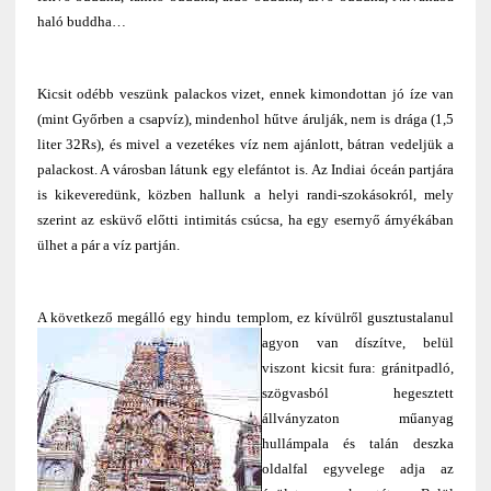
haló buddha…
Kicsit odébb veszünk palackos vizet, ennek kimondottan jó íze van
(mint Győrben a csapvíz), mindenhol hűtve árulják, nem is drága (1,5
liter 32Rs), és mivel a vezetékes víz nem ajánlott, bátran vedeljük a
palackost. A városban látunk egy elefántot is. Az Indiai óceán partjára
is kikeveredünk, közben hallunk a helyi randi-szokásokról, mely
szerint az esküvő előtti intimitás csúcsa, ha egy esernyő árnyékában
ülhet a pár a víz partján.
A következő megálló egy hindu templom, ez kívülről gusztustalanul
agyon van díszítve, belül
viszont kicsit fura: gránitpadló,
szögvasból hegesztett
állványzaton műanyag
hullámpala és talán deszka
oldalfal egyvelege adja az