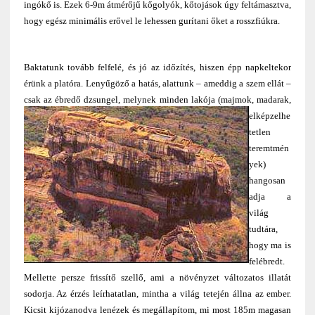
ingókő is. Ezek 6-9m átmérőjű kőgolyók, kőtojások úgy feltámasztva,
hogy egész minimális erővel le lehessen gurítani őket a rosszfiúkra.
Baktatunk tovább felfelé, és jó az időzítés, hiszen épp napkeltekor
érünk a platóra. Lenyűgöző a hatás, alattunk – ameddig a szem ellát –
csak az ébredő dzsungel, melynek minden lakója
(majmok, madarak,
elképzelhe
tetlen
teremtmén
yek)
hangosan
adja a
világ
tudtára,
hogy ma is
felébredt.
Mellette persze frissítő szellő, ami a növényzet változatos illatát
sodorja. Az érzés leírhatatlan, mintha a világ tetején állna az ember.
Kicsit kijózanodva lenézek és megállapítom, mi most 185m magasan